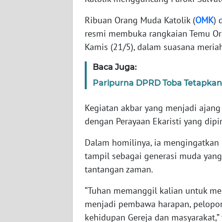
WN
JABAR
Ribuan Orang Muda Katolik (
OMK
) 
resmi membuka rangkaian Temu Ora
WN
Kamis (21/5), dalam suasana meriah
BANTEN
Baca Juga:
WN
Paripurna DPRD Toba Tetapkan 
NTT
Kegiatan akbar yang menjadi ajang
WN
dengan Perayaan Ekaristi yang dipi
KEPRI
Dalam homilinya, ia mengingatkan O
WN
tampil sebagai generasi muda yang 
PAPUA
tantangan zaman.
“Tuhan memanggil kalian untuk me
WN
PAPUA
menjadi pembawa harapan, pelopor
BARAT
kehidupan Gereja dan masyarakat,”