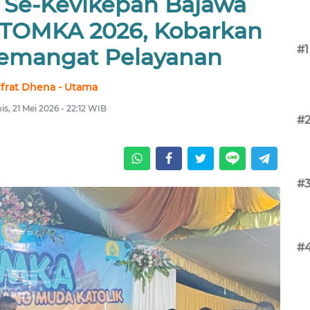
Se-Kevikepan Bajawa
 TOMKA 2026, Kobarkan
#1
emangat Pelayanan
lfrat Dhena - Utama
s, 21 Mei 2026 - 22:12 WIB
#
#
#