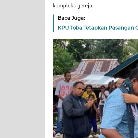
kompleks gereja.
WN
RIAU
Baca Juga:
KPU Toba Tetapkan Pasangan Ca
WN
SERAMBI
WN
JAMBI
WN
SULTRA
WN
NTB
WN
SULTENG