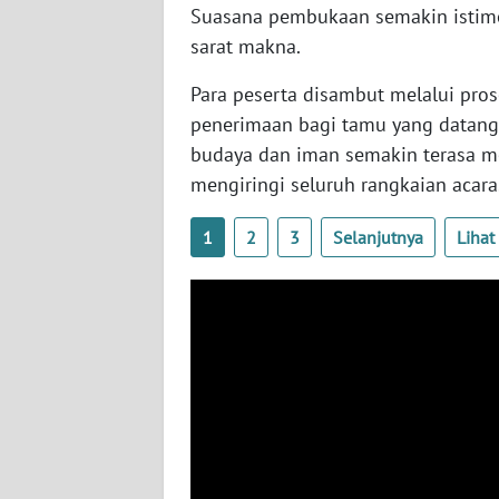
Suasana pembukaan semakin istim
WN
sarat makna.
JATENG
Para peserta disambut melalui pro
WN
penerimaan bagi tamu yang datang 
NUSANTARA
budaya dan iman semakin terasa m
mengiringi seluruh rangkaian acara
WN
JOGJA
1
2
3
Selanjutnya
Liha
WN
JATIM
WN
BALI
WN
KALBAR