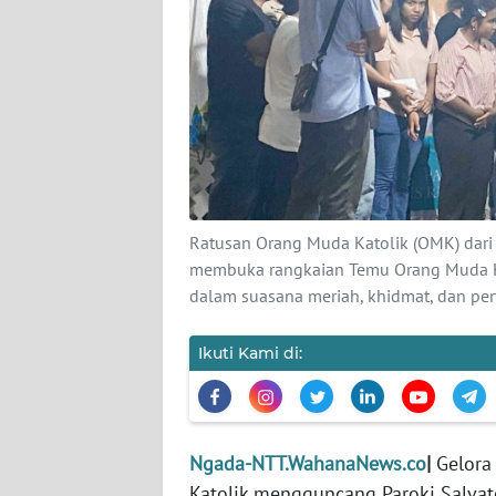
SIBER
REDAKSI
KARIR
DISCLAIMER
Ratusan Orang Muda Katolik (OMK) dari 
Wahana
News
membuka rangkaian Temu Orang Muda Ka
Regional
dalam suasana meriah, khidmat, dan penu
WN
Ikuti Kami di:
SUMUT
WN
JAKARTA
Ngada-NTT.WahanaNews.co
|
Gelora
Katolik mengguncang Paroki Salvat