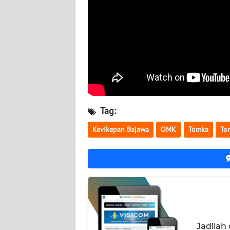
WN
KALTENG
WN
KALTARA
WN
KALSEL
Tag:
WN
Kevikepan Bajawa
OMK
Tomka
To
KALTIM
WN
SULSEL
WN
GORONTALO
Jadilah