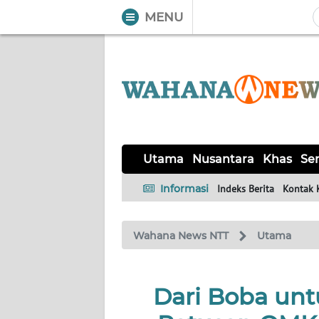
MENU
WAHANA
Tutup
TV
UTAMA
NUSANTARA
Utama
Nusantara
Khas
Ser
KHAS
Informasi
Indeks Berita
Kontak 
SERBA-
Wahana News NTT
Utama
SERBI
LABUAN
Dari Boba unt
BAJO