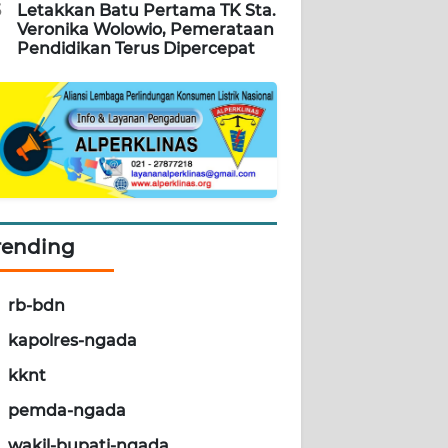
5
Letakkan Batu Pertama TK Sta.
Veronika Wolowio, Pemerataan
Pendidikan Terus Dipercepat
rending
rb-bdn
kapolres-ngada
kknt
pemda-ngada
wakil-bupati-ngada