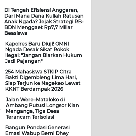
Di Tengah Efisiensi Anggaran,
Dari Mana Dana Kuliah Ratusan
Anak Ngada? Jejak Strategi RB-
BDN Menggaet Rp7,7 Miliar
Beasiswa
Kapolres Baru Diuji! GMNI
Ngada Desak Sikat Rokok
2
Ilegal: "Jangan Biarkan Hukum
Jadi Pajangan"
254 Mahasiswa STKIP Citra
Bakti Digembleng Lima Hari,
3
Siap Terjun ke Nagekeo Lewat
KKNT Berdampak 2026
Jalan Were–Mataloko di
Ambang Putus! Longsor Kian
4
Menganga, Tiga Desa
Terancam Terisolasi
Bangun Pondasi Generasi
Emas! Wabup Berni Dhey