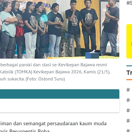
#
berbagai paroki dan stasi se-Kevikepan Bajawa resmi
tolik (TOMKA) Kevikepan Bajawa 2026, Kamis (21/5),
T
h sukacita. (Foto: Ostond Suru)
#
#
#
#
 iman dan semangat persaudaraan kaum muda
oris Resurgentis Boba.
#