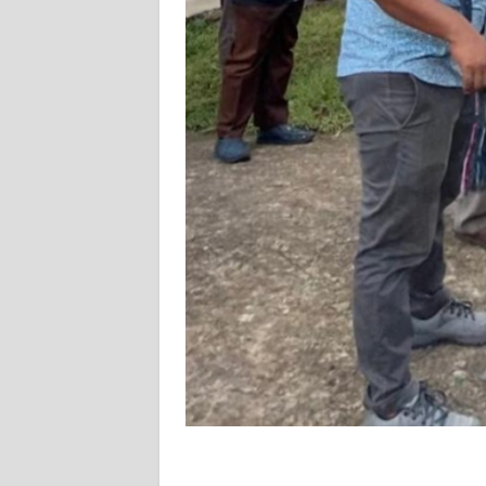
WN
SULBAR
WN
BABEL
WN
SUMBAR
WN
SUMSEL
WN
BENGKULU
WN
LAMPUNG