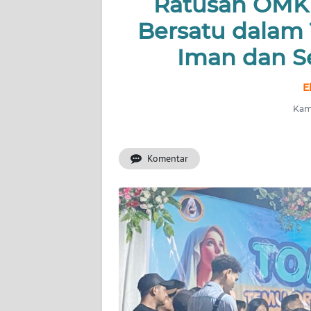
Ratusan OMK 
OPINI
Bersatu dalam
Iman dan S
Informasi
INDEKS
E
BERITA
Kami
KONTAK
KAMI
Komentar
INFO
IKLAN
TENTANG
KAMI
PEDOMAN
MEDIA