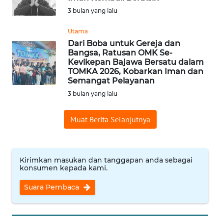
BAJO
3 bulan yang lalu
OPINI
Utama
Dari Boba untuk Gereja dan
Bangsa, Ratusan OMK Se-
Informasi
Kevikepan Bajawa Bersatu dalam
TOMKA 2026, Kobarkan Iman dan
INDEKS
Semangat Pelayanan
BERITA
3 bulan yang lalu
KONTAK
Muat Berita Selanjutnya
KAMI
INFO
IKLAN
Kirimkan masukan dan tanggapan anda sebagai
konsumen kepada kami.
TENTANG
Suara Pembaca
KAMI