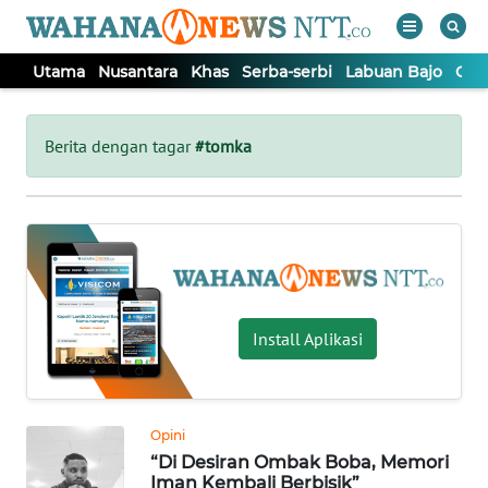
Utama
Nusantara
Khas
Serba-serbi
Labuan Bajo
Opi
WAHANA
Tutup
TV
Berita dengan tagar
#tomka
UTAMA
NUSANTARA
KHAS
Install Aplikasi
SERBA-
SERBI
Opini
“Di Desiran Ombak Boba, Memori
LABUAN
Iman Kembali Berbisik”