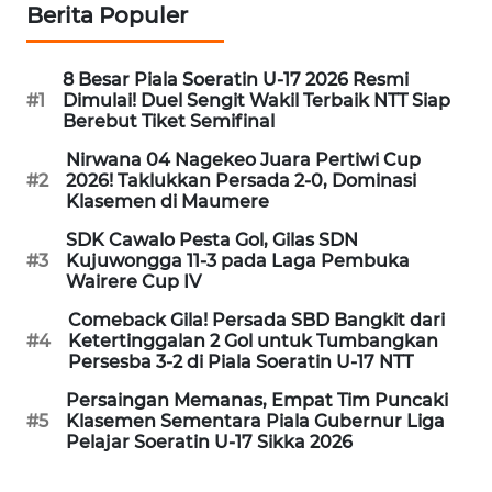
PEDOMAN
Berita Populer
MEDIA
SIBER
8 Besar Piala Soeratin U-17 2026 Resmi
#1
Dimulai! Duel Sengit Wakil Terbaik NTT Siap
REDAKSI
Berebut Tiket Semifinal
Nirwana 04 Nagekeo Juara Pertiwi Cup
KARIR
#2
2026! Taklukkan Persada 2-0, Dominasi
Klasemen di Maumere
DISCLAIMER
SDK Cawalo Pesta Gol, Gilas SDN
#3
Kujuwongga 11-3 pada Laga Pembuka
Wairere Cup IV
Wahana
News
Comeback Gila! Persada SBD Bangkit dari
Regional
#4
Ketertinggalan 2 Gol untuk Tumbangkan
Persesba 3-2 di Piala Soeratin U-17 NTT
WN
Persaingan Memanas, Empat Tim Puncaki
SUMUT
#5
Klasemen Sementara Piala Gubernur Liga
Pelajar Soeratin U-17 Sikka 2026
WN
JAKARTA