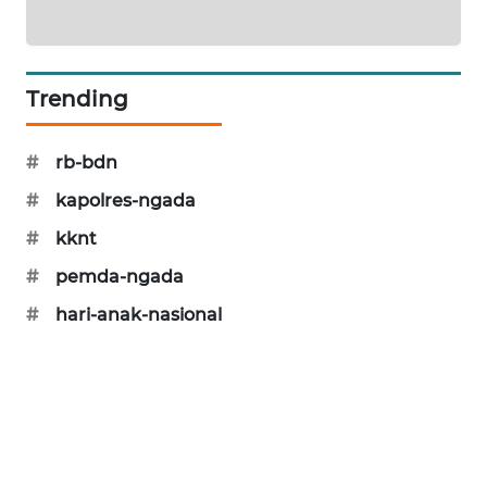
LKKI
KOPEKLIN
Trending
PORTAL
KONSUMEN
#
rb-bdn
#
kapolres-ngada
FORWAMKI
#
kknt
ALPERKLINAS
#
pemda-ngada
#
hari-anak-nasional
FORJASIDA
TAMBANG
NEWS
SITUNGIR