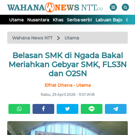
Utama
Nusantara
Khas
Serba-serbi
Labuan Bajo
Opi
WAHANA
Tutup
TV
Wahana News NTT
Utama
Belasan SMK di Ngada Bakal
UTAMA
Meriahkan Gebyar SMK, FLS3N
NUSANTARA
dan O2SN
Elfrat Dhena - Utama
KHAS
Rabu, 29 April 2026 - 11:01 WIB
SERBA-
SERBI
LABUAN