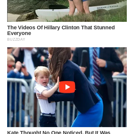
MADURA
WN
SURABAYA
WN
NATUNA
WN
BINTAN
WN
MANDALIKA
WN
LIKUPANG
WN