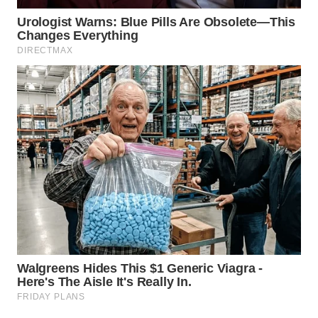
NIAS
WN
LANGKAT
WN
TAPANULI
SELATAN
WN
TANJUNG
LESUNG
WN
KARO
WN
SIMALUNGUN