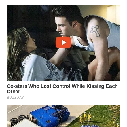
WN
CIREBON
WN
INDRAMAYU
WN
KUNINGAN
WN
MAJALENGKA
WN
SUBANG
WN
SUKABUMI