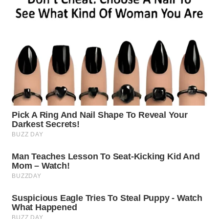
WN
PADANG
LAWAS
WN
SUMEDANG
WN
CIANJUR
WN
KEPULAUAN
SERIBU
WN
TANGERANG
WN
BINJAI