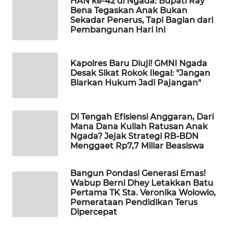
HAN ke-42 di Ngada: Bupati Ray
INFRASTRUKTUR
Bena Tegaskan Anak Bukan
Sekadar Penerus, Tapi Bagian dari
Pembangunan Hari Ini
WAHANA
KONSUMEN
Kapolres Baru Diuji! GMNI Ngada
WAHANA
Desak Sikat Rokok Ilegal: "Jangan
LISTRIK
Biarkan Hukum Jadi Pajangan"
WAHANA
Di Tengah Efisiensi Anggaran, Dari
TRAVEL
Mana Dana Kuliah Ratusan Anak
Ngada? Jejak Strategi RB-BDN
WAHANA
Menggaet Rp7,7 Miliar Beasiswa
TV
Bangun Pondasi Generasi Emas!
WAHANANEWS
Wabup Berni Dhey Letakkan Batu
ID
Pertama TK Sta. Veronika Wolowio,
Pemerataan Pendidikan Terus
Dipercepat
WAHANANEWS