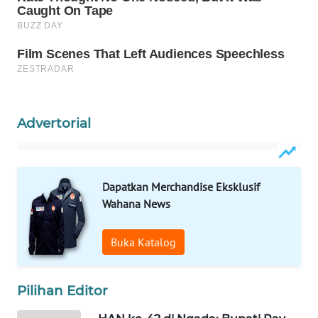
LABUANBAJO
WN
BORNEO
Wahana
Media
Group
Advertorial
WAHANA
NEWS
Dapatkan Merchandise Eksklusif
Wahana News
WAHANA
TANI
Buka Katalog
WAHANA
ADVOKAT
Pilihan Editor
WAHANA