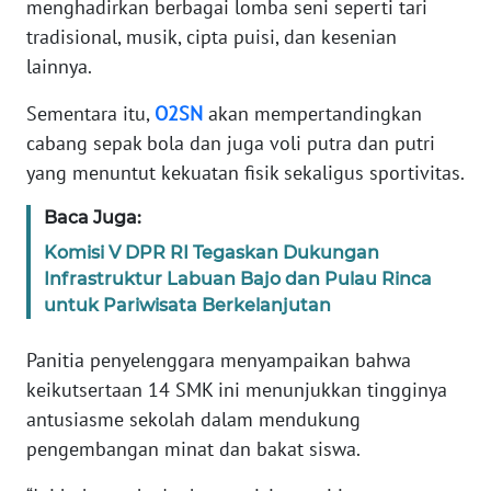
menghadirkan berbagai lomba seni seperti tari
tradisional, musik, cipta puisi, dan kesenian
WN
lainnya.
JABAR
Sementara itu,
O2SN
akan mempertandingkan
WN
cabang sepak bola dan juga voli putra dan putri
BANTEN
yang menuntut kekuatan fisik sekaligus sportivitas.
WN
Baca Juga:
NTT
Komisi V DPR RI Tegaskan Dukungan
Infrastruktur Labuan Bajo dan Pulau Rinca
WN
untuk Pariwisata Berkelanjutan
KEPRI
Panitia penyelenggara menyampaikan bahwa
WN
keikutsertaan 14 SMK ini menunjukkan tingginya
PAPUA
antusiasme sekolah dalam mendukung
pengembangan minat dan bakat siswa.
WN
PAPUA