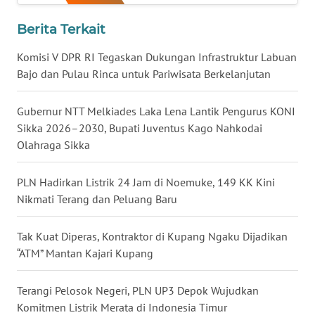
LAMPUNG
Berita Terkait
WN
JATENG
Komisi V DPR RI Tegaskan Dukungan Infrastruktur Labuan
Bajo dan Pulau Rinca untuk Pariwisata Berkelanjutan
WN
NUSANTARA
Gubernur NTT Melkiades Laka Lena Lantik Pengurus KONI
Sikka 2026–2030, Bupati Juventus Kago Nahkodai
WN
Olahraga Sikka
JOGJA
PLN Hadirkan Listrik 24 Jam di Noemuke, 149 KK Kini
WN
Nikmati Terang dan Peluang Baru
JATIM
Tak Kuat Diperas, Kontraktor di Kupang Ngaku Dijadikan
WN
“ATM” Mantan Kajari Kupang
BALI
Terangi Pelosok Negeri, PLN UP3 Depok Wujudkan
WN
Komitmen Listrik Merata di Indonesia Timur
KALBAR