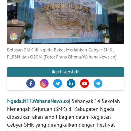
BAJO
OPINI
Informasi
INDEKS
Belasan SMK di Ngada Bakal Meriahkan Gebyar SMK,
BERITA
FLS3N dan O2SN. (Foto: Frans Dhena/WahanaNews.co)
KONTAK
Ikuti Kami di:
KAMI
INFO
IKLAN
Ngada.NTT.WahanaNews.co
|
Sebanyak 14 Sekolah
Menengah Kejuruan (SMK) di Kabupaten Ngada
TENTANG
dipastikan akan ambil bagian dalam kegiatan
KAMI
Gebyar SMK yang dirangkaikan dengan Festival