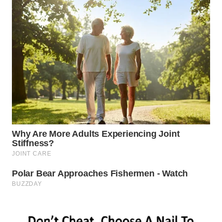
KARAWANG
WN
BEKASI
WN
BOGOR
WN
DEPOK
WN
TAPANULI
UTARA
WN
SAMOSIR