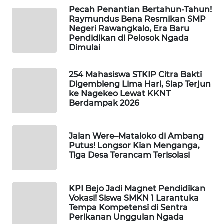
CO ID
Pecah Penantian Bertahun-Tahun!
Raymundus Bena Resmikan SMP
WAHANANEWS
Negeri Rawangkalo, Era Baru
Pendidikan di Pelosok Ngada
NET
Dimulai
WAHANA
254 Mahasiswa STKIP Citra Bakti
SPORT
Digembleng Lima Hari, Siap Terjun
ke Nagekeo Lewat KKNT
WAHANA
Berdampak 2026
UMKM
Jalan Were–Mataloko di Ambang
WAHANA
Putus! Longsor Kian Menganga,
SELEB
Tiga Desa Terancam Terisolasi
WAHANA
PERSONA
KPI Bejo Jadi Magnet Pendidikan
Vokasi! Siswa SMKN 1 Larantuka
Tempa Kompetensi di Sentra
WAHANA
Perikanan Unggulan Ngada
OTOMOTIF