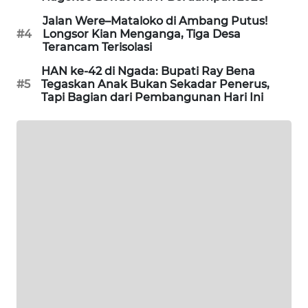
KELISTRIKAN
Jalan Were–Mataloko di Ambang Putus!
#4
Longsor Kian Menganga, Tiga Desa
WALINKI
Terancam Terisolasi
ID
HAN ke-42 di Ngada: Bupati Ray Bena
#5
Tegaskan Anak Bukan Sekadar Penerus,
MAWAKA
Tapi Bagian dari Pembangunan Hari Ini
ID
MARTABAT
NET
PLN
WATCH
MKLI
LPKKI