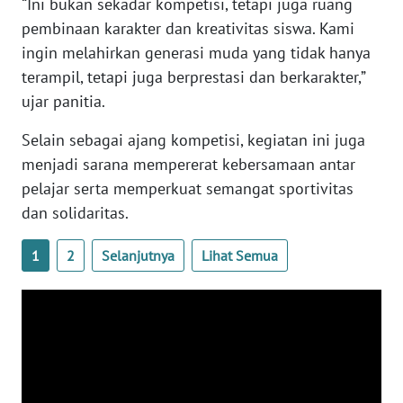
“Ini bukan sekadar kompetisi, tetapi juga ruang
BARAT
pembinaan karakter dan kreativitas siswa. Kami
ingin melahirkan generasi muda yang tidak hanya
WN
terampil, tetapi juga berprestasi dan berkarakter,”
RIAU
ujar panitia.
WN
Selain sebagai ajang kompetisi, kegiatan ini juga
SERAMBI
menjadi sarana mempererat kebersamaan antar
pelajar serta memperkuat semangat sportivitas
WN
JAMBI
dan solidaritas.
1
2
Selanjutnya
Lihat Semua
WN
SULTRA
WN
NTB
WN