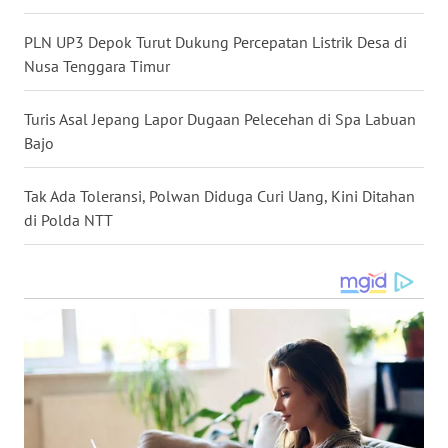
PLN UP3 Depok Turut Dukung Percepatan Listrik Desa di
WN
Nusa Tenggara Timur
KALTENG
Turis Asal Jepang Lapor Dugaan Pelecehan di Spa Labuan
WN
Bajo
KALTARA
Tak Ada Toleransi, Polwan Diduga Curi Uang, Kini Ditahan
WN
di Polda NTT
KALSEL
WN
KALTIM
WN
SULSEL
WN
GORONTALO