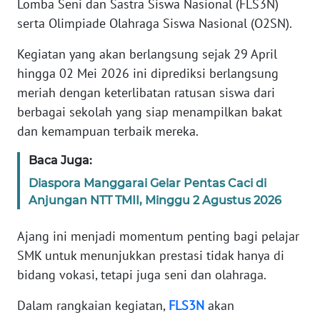
Lomba Seni dan Sastra Siswa Nasional (FLS3N)
PEDOMAN
MEDIA
serta Olimpiade Olahraga Siswa Nasional (O2SN).
SIBER
Kegiatan yang akan berlangsung sejak 29 April
REDAKSI
hingga 02 Mei 2026 ini diprediksi berlangsung
meriah dengan keterlibatan ratusan siswa dari
KARIR
berbagai sekolah yang siap menampilkan bakat
dan kemampuan terbaik mereka.
DISCLAIMER
Baca Juga:
Wahana
Diaspora Manggarai Gelar Pentas Caci di
News
Anjungan NTT TMII, Minggu 2 Agustus 2026
Regional
Ajang ini menjadi momentum penting bagi pelajar
WN
SMK untuk menunjukkan prestasi tidak hanya di
SUMUT
bidang vokasi, tetapi juga seni dan olahraga.
WN
Dalam rangkaian kegiatan,
FLS3N
akan
JAKARTA