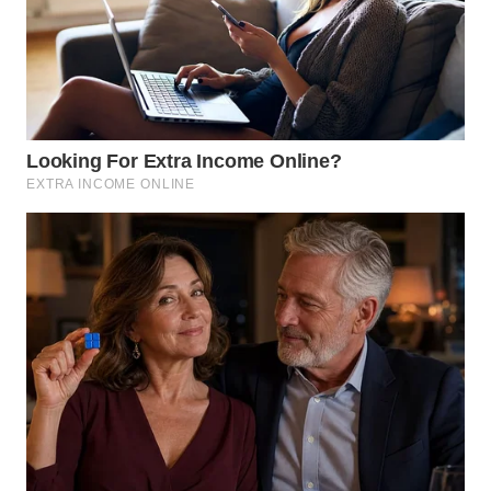
WN
SULUT
WN
MALUKU
WN
MALUT
WN
DAIRI
WN
DANAU
TOBA
WN