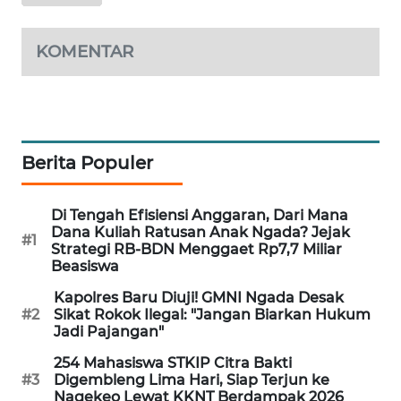
WAHANA
KOMENTAR
HEALTH
WAHANA
DESA
WISATA
Berita Populer
LAPAK
Di Tengah Efisiensi Anggaran, Dari Mana
WAHANA
Dana Kuliah Ratusan Anak Ngada? Jejak
#1
Strategi RB-BDN Menggaet Rp7,7 Miliar
Wahana
Beasiswa
Network
Kapolres Baru Diuji! GMNI Ngada Desak
#2
Sikat Rokok Ilegal: "Jangan Biarkan Hukum
KONSUMEN
Jadi Pajangan"
LISTRIK
254 Mahasiswa STKIP Citra Bakti
#3
Digembleng Lima Hari, Siap Terjun ke
MASYARAKAT
Nagekeo Lewat KKNT Berdampak 2026