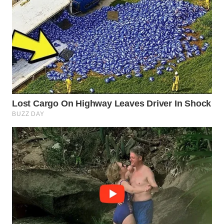
WN
PURWAKARTA
WN
PRIANGAN
TIMUR
WN
SEMARANG
WN
SOLO
WN
BOROBUDUR
WN