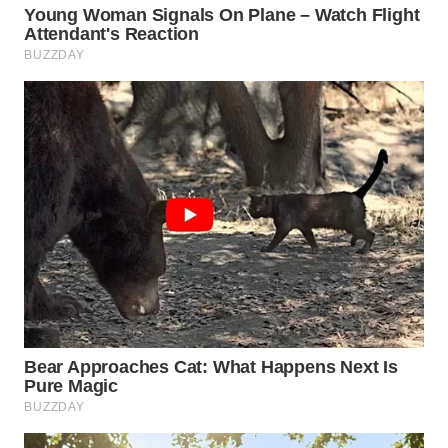
WN
LABUHANBATU
WN
TAPANULI
TENGAH
WN DELI
SERDANG
WN
TEBING
TINGGI
WN
PAKPAK
WN