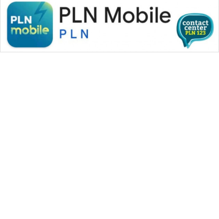
WAHANA MEDIA GROUP
|
|
|
WAHANA NEWS co
WAHANA TANI
WAHANA ADVOKAT
|
|
WAHANA INFRASTRUKTUR
WAHANA KONSUMEN
|
|
|
WAHANA LISTRIK
WAHANA TRAVEL
WAHANA TV
|
|
|
WAHANANEWS id
WAHANANEWS CO ID
WAHANANEWS NET