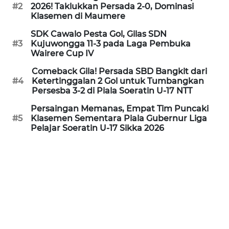
PEDOMAN
#2
2026! Taklukkan Persada 2-0, Dominasi
MEDIA
Klasemen di Maumere
SIBER
SDK Cawalo Pesta Gol, Gilas SDN
#3
Kujuwongga 11-3 pada Laga Pembuka
REDAKSI
Wairere Cup IV
Comeback Gila! Persada SBD Bangkit dari
KARIR
#4
Ketertinggalan 2 Gol untuk Tumbangkan
Persesba 3-2 di Piala Soeratin U-17 NTT
DISCLAIMER
Persaingan Memanas, Empat Tim Puncaki
#5
Klasemen Sementara Piala Gubernur Liga
Pelajar Soeratin U-17 Sikka 2026
Wahana
News
Regional
WN
SUMUT
WN
JAKARTA