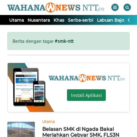
Utama
Nusantara
Khas
Serba-serbi
Labuan Bajo
Opi
WAHANA
Tutup
TV
Berita dengan tagar
#smk-ntt
UTAMA
NUSANTARA
KHAS
Install Aplikasi
SERBA-
SERBI
Utama
Belasan SMK di Ngada Bakal
LABUAN
Meriahkan Gebyar SMK, FLS3N