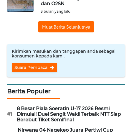
BAJO
dan O2SN
3 bulan yang lalu
OPINI
Muat Berita Selanjutnya
Informasi
INDEKS
Kirimkan masukan dan tanggapan anda sebagai
BERITA
konsumen kepada kami.
Suara Pembaca
KONTAK
KAMI
INFO
Berita Populer
IKLAN
8 Besar Piala Soeratin U-17 2026 Resmi
TENTANG
#1
Dimulai! Duel Sengit Wakil Terbaik NTT Siap
KAMI
Berebut Tiket Semifinal
Nirwana 04 Nagekeo Juara Pertiwi Cup