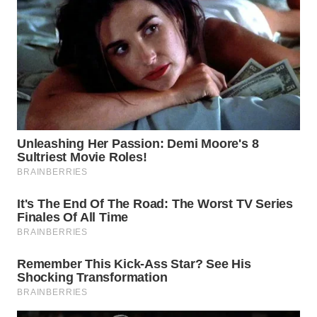
WN
PADANG
LAWAS
WN
SUMEDANG
WN
CIANJUR
WN
KEPULAUAN
SERIBU
WN
TANGERANG
WN
BINJAI