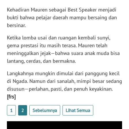
BARAT
Kehadiran Mauren sebagai Best Speaker menjadi
bukti bahwa pelajar daerah mampu bersaing dan
WN
bersinar.
RIAU
Ketika lomba usai dan ruangan kembali sunyi,
WN
gema prestasi itu masih terasa. Mauren telah
SERAMBI
meninggalkan jejak—bahwa suara anak muda bisa
lantang, cerdas, dan bermakna.
WN
JAMBI
Langkahnya mungkin dimulai dari panggung kecil
di Ngada. Namun dari sanalah, mimpi besar sedang
WN
disusun—perlahan, pasti, dan penuh keyakinan.
SULTRA
[frs]
WN
NTB
1
2
Sebelumnya
Lihat Semua
WN