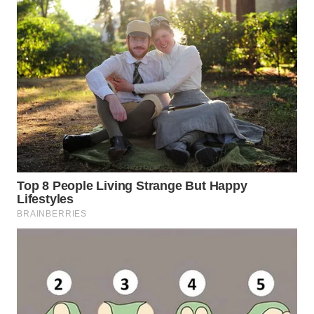
WN
SULUT
WN
MALUKU
WN
MALUT
WN
DAIRI
WN
DANAU
TOBA
WN