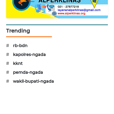
NEWS
SIDIKALANG
NEWS
Trending
SIBARAGAS
NEWS
#
rb-bdn
METRO
#
kapolres-ngada
SIANTAR
NEWS
#
kknt
#
pemda-ngada
METRO
#
wakil-bupati-ngada
MEDAN
NEWS
METRO
JAKARTA
NEWS