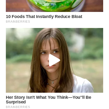
WN
LABUHANBATU
WN
TAPANULI
TENGAH
WN DELI
SERDANG
WN
TEBING
TINGGI
WN
PAKPAK
WN