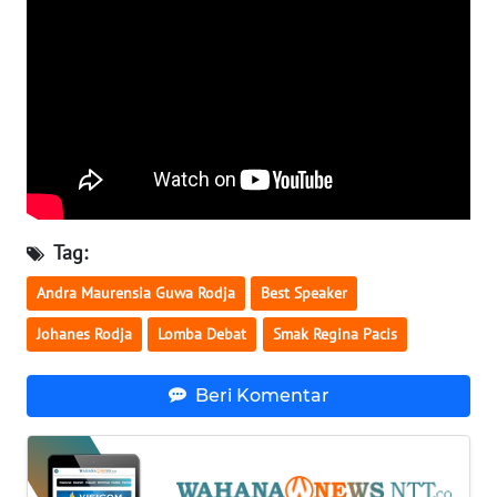
SULTENG
WN
SULBAR
WN
BABEL
WN
Tag:
SUMBAR
Andra Maurensia Guwa Rodja
Best Speaker
WN
Johanes Rodja
Lomba Debat
Smak Regina Pacis
SUMSEL
WN
Beri Komentar
BENGKULU
WN