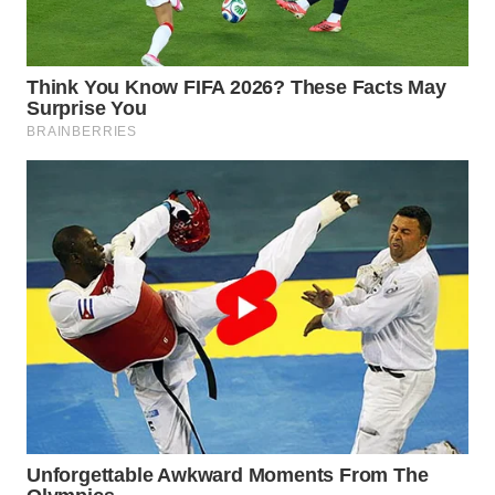
MADURA
WN
SURABAYA
WN
NATUNA
WN
BINTAN
WN
MANDALIKA
WN
LIKUPANG
WN