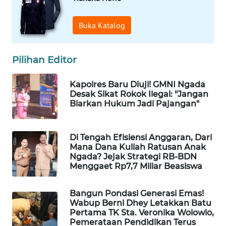
CO ID
Buka Katalog
WAHANANEWS
NET
Pilihan Editor
WAHANA
SPORT
Kapolres Baru Diuji! GMNI Ngada
Desak Sikat Rokok Ilegal: "Jangan
WAHANA
Biarkan Hukum Jadi Pajangan"
UMKM
Di Tengah Efisiensi Anggaran, Dari
WAHANA
Mana Dana Kuliah Ratusan Anak
SELEB
Ngada? Jejak Strategi RB-BDN
Menggaet Rp7,7 Miliar Beasiswa
WAHANA
PERSONA
Bangun Pondasi Generasi Emas!
Wabup Berni Dhey Letakkan Batu
Pertama TK Sta. Veronika Wolowio,
WAHANA
Pemerataan Pendidikan Terus
OTOMOTIF