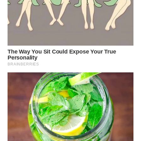
NIAS
WN
LANGKAT
WN
TAPANULI
SELATAN
WN
TANJUNG
LESUNG
WN
KARO
WN
SIMALUNGUN