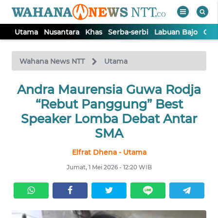
Utama
Nusantara
Khas
Serba-serbi
Labuan Bajo
Opi
WAHANA
Tutup
TV
Wahana News NTT
Utama
Andra Maurensia Guwa Rodja
UTAMA
“Rebut Panggung” Best
NUSANTARA
Speaker Lomba Debat Antar
SMA
KHAS
Elfrat Dhena - Utama
Jumat, 1 Mei 2026 - 12:20 WIB
SERBA-
SERBI
LABUAN