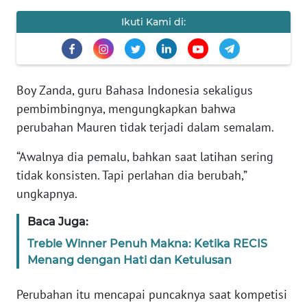
PEDOMAN
MEDIA
Ikuti Kami di:
SIBER
REDAKSI
Boy Zanda, guru Bahasa Indonesia sekaligus
KARIR
pembimbingnya, mengungkapkan bahwa
perubahan Mauren tidak terjadi dalam semalam.
DISCLAIMER
“Awalnya dia pemalu, bahkan saat latihan sering
tidak konsisten. Tapi perlahan dia berubah,”
Wahana
News
ungkapnya.
Regional
Baca Juga:
WN
Treble Winner Penuh Makna: Ketika RECIS
SUMUT
Menang dengan Hati dan Ketulusan
WN
Perubahan itu mencapai puncaknya saat kompetisi
JAKARTA