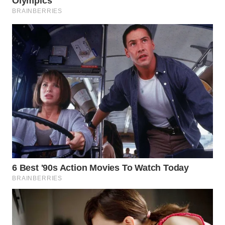
LABUANBAJO
WN
BORNEO
Wahana
Media
Group
WAHANA
NEWS
WAHANA
TANI
WAHANA
ADVOKAT
WAHANA