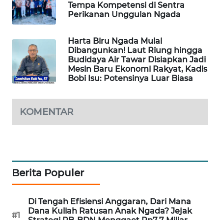
Tempa Kompetensi di Sentra
KELISTRIKAN
Perikanan Unggulan Ngada
WALINKI
Harta Biru Ngada Mulai
ID
Dibangunkan! Laut Riung hingga
Budidaya Air Tawar Disiapkan Jadi
MAWAKA
Mesin Baru Ekonomi Rakyat, Kadis
Bobi Isu: Potensinya Luar Biasa
ID
MARTABAT
KOMENTAR
NET
PLN
WATCH
Berita Populer
MKLI
Di Tengah Efisiensi Anggaran, Dari Mana
LPKKI
Dana Kuliah Ratusan Anak Ngada? Jejak
#1