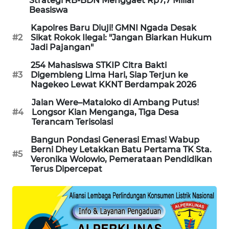
Strategi RB-BDN Menggaet Rp7,7 Miliar
Beasiswa
LKKI
Kapolres Baru Diuji! GMNI Ngada Desak
KOPEKLIN
#2
Sikat Rokok Ilegal: "Jangan Biarkan Hukum
Jadi Pajangan"
PORTAL
254 Mahasiswa STKIP Citra Bakti
#3
Digembleng Lima Hari, Siap Terjun ke
KONSUMEN
Nagekeo Lewat KKNT Berdampak 2026
FORWAMKI
Jalan Were–Mataloko di Ambang Putus!
#4
Longsor Kian Menganga, Tiga Desa
Terancam Terisolasi
ALPERKLINAS
Bangun Pondasi Generasi Emas! Wabup
Berni Dhey Letakkan Batu Pertama TK Sta.
#5
FORJASIDA
Veronika Wolowio, Pemerataan Pendidikan
Terus Dipercepat
TAMBANG
NEWS
SITUNGIR