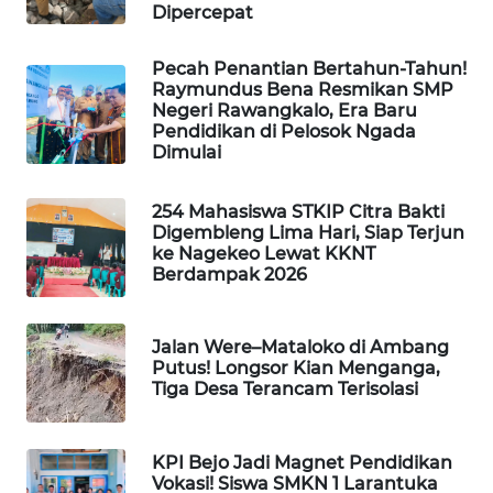
Dipercepat
WAHANA
Pecah Penantian Bertahun-Tahun!
HEALTH
Raymundus Bena Resmikan SMP
Negeri Rawangkalo, Era Baru
Pendidikan di Pelosok Ngada
WAHANA
Dimulai
DESA
WISATA
254 Mahasiswa STKIP Citra Bakti
Digembleng Lima Hari, Siap Terjun
LAPAK
ke Nagekeo Lewat KKNT
WAHANA
Berdampak 2026
Wahana
Network
Jalan Were–Mataloko di Ambang
Putus! Longsor Kian Menganga,
Tiga Desa Terancam Terisolasi
KONSUMEN
LISTRIK
KPI Bejo Jadi Magnet Pendidikan
Vokasi! Siswa SMKN 1 Larantuka
MASYARAKAT