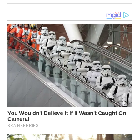
WN
KALTENG
WN
KALTARA
WN
KALSEL
WN
KALTIM
WN
SULSEL
WN
GORONTALO