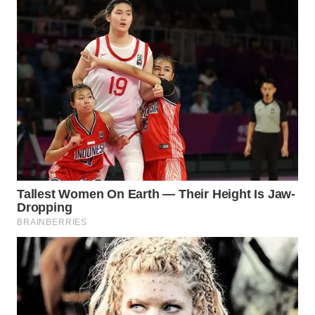
WN
CIREBON
WN
INDRAMAYU
WN
KUNINGAN
WN
MAJALENGKA
WN
SUBANG
WN
SUKABUMI