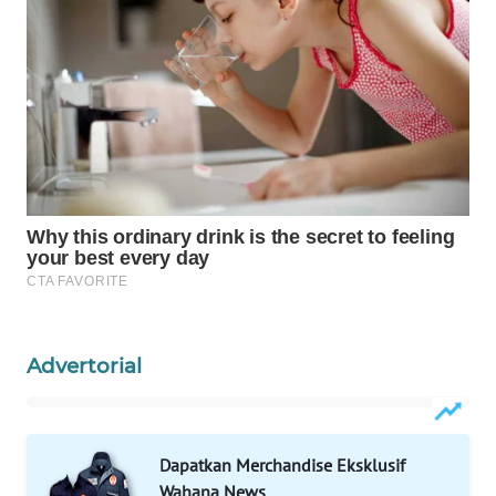
INFRASTRUKTUR
WAHANA
KONSUMEN
WAHANA
LISTRIK
WAHANA
TRAVEL
WAHANA
TV
Advertorial
WAHANANEWS
ID
Dapatkan Merchandise Eksklusif
WAHANANEWS
Wahana News