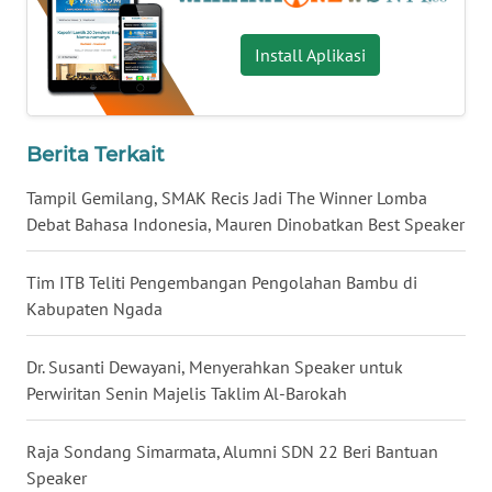
LAMPUNG
Install Aplikasi
WN
JATENG
WN
Berita Terkait
NUSANTARA
Tampil Gemilang, SMAK Recis Jadi The Winner Lomba
Debat Bahasa Indonesia, Mauren Dinobatkan Best Speaker
WN
JOGJA
Tim ITB Teliti Pengembangan Pengolahan Bambu di
WN
Kabupaten Ngada
JATIM
Dr. Susanti Dewayani, Menyerahkan Speaker untuk
WN
Perwiritan Senin Majelis Taklim Al-Barokah
BALI
Raja Sondang Simarmata, Alumni SDN 22 Beri Bantuan
WN
Speaker
KALBAR