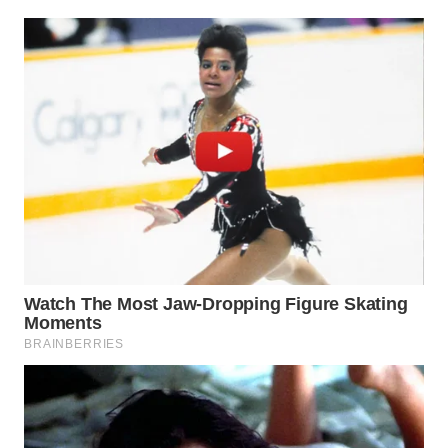
KARAWANG
WN
BEKASI
WN
BOGOR
WN
DEPOK
WN
TAPANULI
UTARA
WN
SAMOSIR