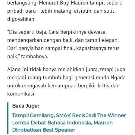
berlangsung. Menurut Boy, Mauren tampil seperti
pribadi baru—lebih matang, disiplin, dan sulit
WN
digoyahkan.
JABAR
“Dia seperti baja. Cara berpikirnya dewasa,
WN
mendengarkan dengan baik, dan tampil elegan.
BANTEN
Dari penyisihan sampai final, kapasitasnya terus
naik,” tambahnya.
WN
NTT
Ajang ini tidak hanya melahirkan juara, tetapi juga
menjadi ruang tumbuh bagi generasi muda Ngada
WN
untuk mengasah kemampuan berpikir kritis dan
KEPRI
komunikasi.
WN
Baca Juga:
PAPUA
Tampil Gemilang, SMAK Recis Jadi The Winner
Lomba Debat Bahasa Indonesia, Mauren
WN
Dinobatkan Best Speaker
PAPUA