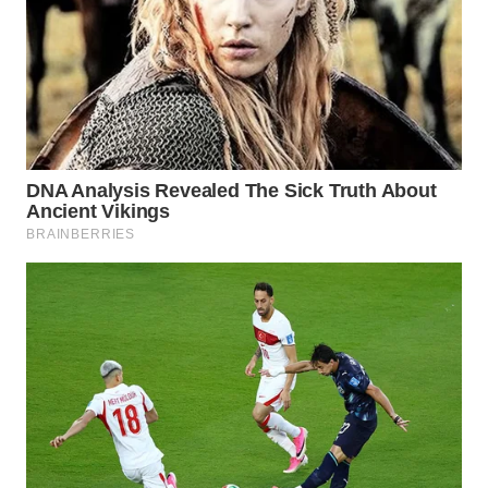
WN
PURWAKARTA
WN
PRIANGAN
TIMUR
WN
SEMARANG
WN
SOLO
WN
BOROBUDUR
WN