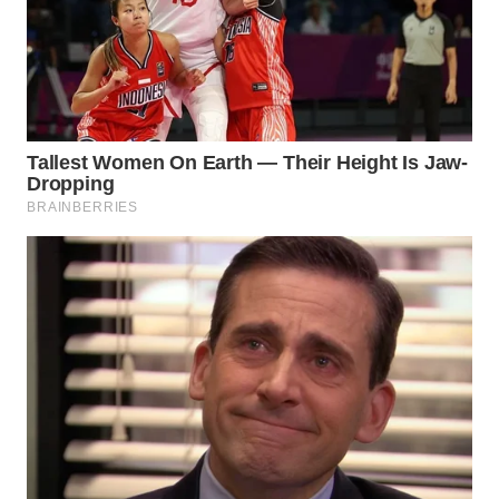
KARAWANG
WN
BEKASI
WN
BOGOR
WN
DEPOK
WN
TAPANULI
UTARA
WN
SAMOSIR