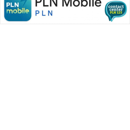
WAHANA MEDIA GROUP
|
|
|
WAHANA NEWS co
WAHANA TANI
WAHANA ADVOKAT
|
|
WAHANA INFRASTRUKTUR
WAHANA KONSUMEN
|
|
|
WAHANA LISTRIK
WAHANA TRAVEL
WAHANA TV
|
|
|
WAHANANEWS id
WAHANANEWS CO ID
WAHANANEWS NET
|
|
|
WAHANA SPORT ID
Wahana UMKM
Wahana Seleb