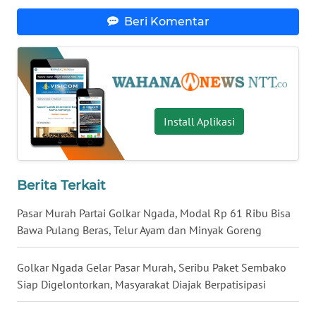
Beri Komentar
WN
KALTENG
WN
KALTARA
Install Aplikasi
WN
KALSEL
Berita Terkait
WN
KALTIM
Pasar Murah Partai Golkar Ngada, Modal Rp 61 Ribu Bisa
Bawa Pulang Beras, Telur Ayam dan Minyak Goreng
WN
SULSEL
Golkar Ngada Gelar Pasar Murah, Seribu Paket Sembako
Siap Digelontorkan, Masyarakat Diajak Berpatisipasi
WN
GORONTALO