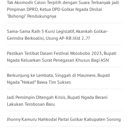
Tak Akomodir Calon Terpilih dengan Suara Terbanyak jadi
Pimpinan DPRD, Ketua DPD Golkar Ngada Dinilai
WN
"Bohongi" Pendukungnya
SULUT
Sama-Sama Raih 5 Kursi Legislatif, Akankah Golkar-
WN
Gerindra Berkoalisi, Usung AP-RB Jilid 2..??
MALUKU
Pastikan Terlibat Dalam Festival Wolobobo 2023, Bupati
WN
Ngada Keluarkan Surat Penegasan Khusus Bagi ASN
MALUT
Berkunjung ke Lembata, Singgah di Maumere, Bupati
WN
Ngada “Nekad” Bawa Tim Sukses
DAIRI
Jadi Pemimpin Ditengah Krisis, Bupati Ngada Berani
WN
Lakukan Terobosan Baru
DANAU
TOBA
Jhonny Kamuru Nahkodai Partai Golkar Kabupaten Sorong
WN