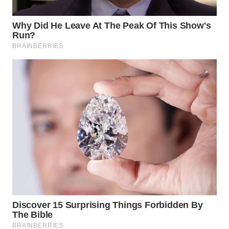
WN
PADANG
LAWAS
WN
SUMEDANG
WN
CIANJUR
WN
KEPULAUAN
SERIBU
WN
TANGERANG
WN
BINJAI