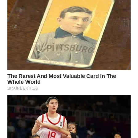
WN
LABUHANBATU
WN
TAPANULI
TENGAH
WN DELI
SERDANG
WN
TEBING
TINGGI
WN
PAKPAK
WN