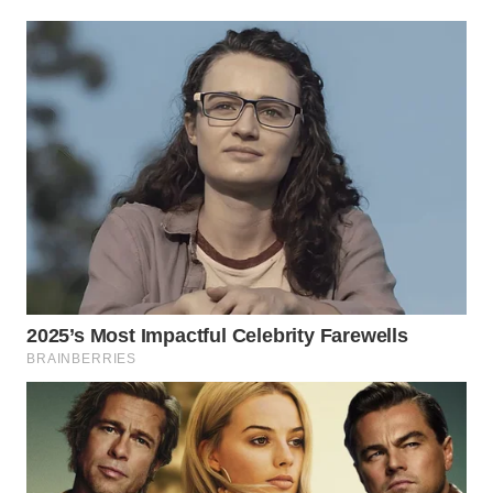
WN
CIREBON
WN
INDRAMAYU
WN
KUNINGAN
WN
MAJALENGKA
WN
SUBANG
WN
SUKABUMI