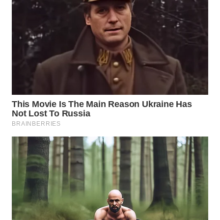
CO ID
WAHANANEWS
NET
WAHANA
SPORT
WAHANA
UMKM
WAHANA
SELEB
WAHANA
PERSONA
WAHANA
OTOMOTIF