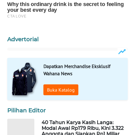
KELISTRIKAN
WALINKI
ID
Advertorial
MAWAKA
ID
MARTABAT
Dapatkan Merchandise Eksklusif
NET
Wahana News
PLN
Buka Katalog
WATCH
MKLI
Pilihan Editor
40 Tahun Karya Kasih Langa:
LPKKI
Modal Awal Rp179 Ribu, Kini 3.322
Anggota dan Siapkan Rp1 Miliar