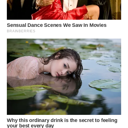
MADURA
WN
SURABAYA
WN
NATUNA
WN
BINTAN
WN
MANDALIKA
WN
LIKUPANG
WN