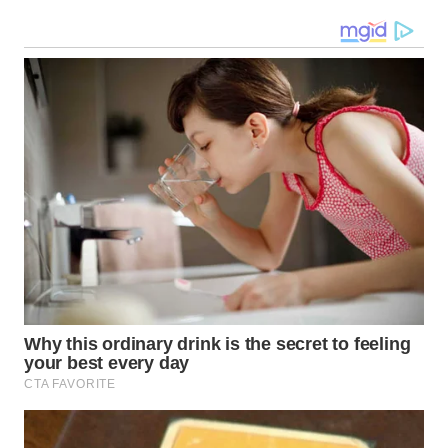
NIAS
WN
LANGKAT
WN
TAPANULI
SELATAN
WN
TANJUNG
LESUNG
WN
KARO
WN
SIMALUNGUN