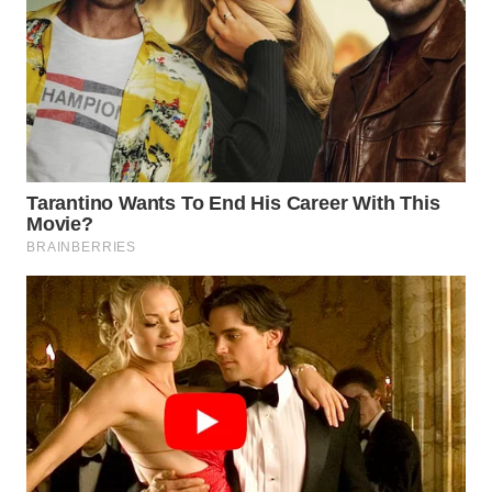
WN
PURWAKARTA
WN
PRIANGAN
TIMUR
WN
SEMARANG
WN
SOLO
WN
BOROBUDUR
WN