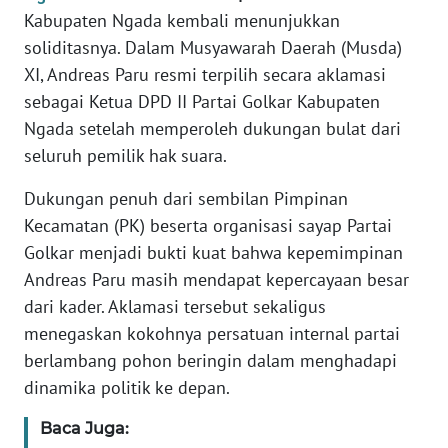
PEDOMAN
Kabupaten Ngada kembali menunjukkan
MEDIA
soliditasnya. Dalam Musyawarah Daerah (Musda)
SIBER
XI, Andreas Paru resmi terpilih secara aklamasi
sebagai Ketua DPD II Partai Golkar Kabupaten
REDAKSI
Ngada setelah memperoleh dukungan bulat dari
KARIR
seluruh pemilik hak suara.
Dukungan penuh dari sembilan Pimpinan
DISCLAIMER
Kecamatan (PK) beserta organisasi sayap Partai
Golkar menjadi bukti kuat bahwa kepemimpinan
Wahana
News
Andreas Paru masih mendapat kepercayaan besar
Regional
dari kader. Aklamasi tersebut sekaligus
menegaskan kokohnya persatuan internal partai
WN
berlambang pohon beringin dalam menghadapi
SUMUT
dinamika politik ke depan.
WN
Baca Juga:
JAKARTA