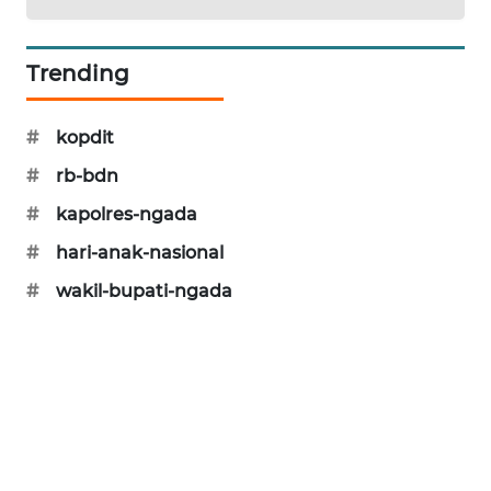
PERAPKI
NEWS
Trending
SONYA
#
kopdit
ASA
NEWS
#
rb-bdn
#
kapolres-ngada
#
hari-anak-nasional
#
wakil-bupati-ngada