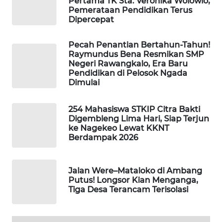
Pertama TK Sta. Veronika Wolowio,
NEWS
Pemerataan Pendidikan Terus
Dipercepat
SIDIKALANG
NEWS
Pecah Penantian Bertahun-Tahun!
Raymundus Bena Resmikan SMP
Negeri Rawangkalo, Era Baru
SIBARAGAS
Pendidikan di Pelosok Ngada
NEWS
Dimulai
METRO
254 Mahasiswa STKIP Citra Bakti
SIANTAR
Digembleng Lima Hari, Siap Terjun
NEWS
ke Nagekeo Lewat KKNT
Berdampak 2026
METRO
MEDAN
NEWS
Jalan Were–Mataloko di Ambang
Putus! Longsor Kian Menganga,
Tiga Desa Terancam Terisolasi
METRO
JAKARTA
NEWS