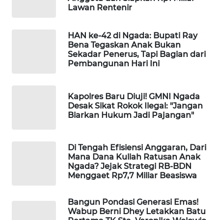
Lawan Rentenir
LKKI
KOPEKLIN
HAN ke-42 di Ngada: Bupati Ray
Bena Tegaskan Anak Bukan
Sekadar Penerus, Tapi Bagian dari
PORTAL
Pembangunan Hari Ini
KONSUMEN
Kapolres Baru Diuji! GMNI Ngada
FORWAMKI
Desak Sikat Rokok Ilegal: "Jangan
Biarkan Hukum Jadi Pajangan"
ALPERKLINAS
Di Tengah Efisiensi Anggaran, Dari
FORJASIDA
Mana Dana Kuliah Ratusan Anak
Ngada? Jejak Strategi RB-BDN
Menggaet Rp7,7 Miliar Beasiswa
TAMBANG
NEWS
Bangun Pondasi Generasi Emas!
Wabup Berni Dhey Letakkan Batu
SITUNGIR