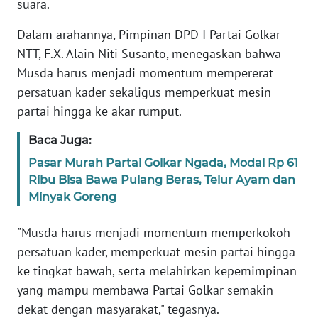
suara.
BARAT
Dalam arahannya, Pimpinan DPD I Partai Golkar
WN
NTT, F.X. Alain Niti Susanto, menegaskan bahwa
RIAU
Musda harus menjadi momentum mempererat
persatuan kader sekaligus memperkuat mesin
WN
partai hingga ke akar rumput.
SERAMBI
Baca Juga:
WN
Pasar Murah Partai Golkar Ngada, Modal Rp 61
JAMBI
Ribu Bisa Bawa Pulang Beras, Telur Ayam dan
Minyak Goreng
WN
SULTRA
"Musda harus menjadi momentum memperkokoh
persatuan kader, memperkuat mesin partai hingga
WN
ke tingkat bawah, serta melahirkan kepemimpinan
NTB
yang mampu membawa Partai Golkar semakin
dekat dengan masyarakat," tegasnya.
WN