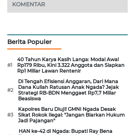
KOMENTAR
KRT
NEWS
KARING
Berita Populer
NEWS
JURNAL
40 Tahun Karya Kasih Langa: Modal Awal
MARITIM
#1
Rp179 Ribu, Kini 3.322 Anggota dan Siapkan
Rp1 Miliar Lawan Rentenir
HUMBANG
Di Tengah Efisiensi Anggaran, Dari Mana
NEWS
Dana Kuliah Ratusan Anak Ngada? Jejak
#2
Strategi RB-BDN Menggaet Rp7,7 Miliar
Beasiswa
GARONGGANG
NEWS
Kapolres Baru Diuji! GMNI Ngada Desak
#3
Sikat Rokok Ilegal: "Jangan Biarkan Hukum
Jadi Pajangan"
FISUELRI
ID
HAN ke-42 di Ngada: Bupati Ray Bena