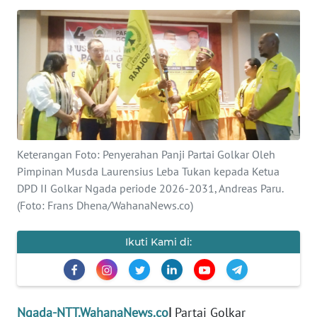
BAJO
OPINI
Informasi
INDEKS
BERITA
Keterangan Foto: Penyerahan Panji Partai Golkar Oleh
KONTAK
Pimpinan Musda Laurensius Leba Tukan kepada Ketua
KAMI
DPD II Golkar Ngada periode 2026-2031, Andreas Paru.
(Foto: Frans Dhena/WahanaNews.co)
INFO
IKLAN
Ikuti Kami di:
TENTANG
KAMI
Ngada-NTT.WahanaNews.co
|
Partai Golkar