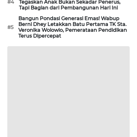
#4
Tegaskan Anak Bukan Sekadar Penerus,
Tapi Bagian dari Pembangunan Hari Ini
ENERGI
NEWS
Bangun Pondasi Generasi Emas! Wabup
Berni Dhey Letakkan Batu Pertama TK Sta.
#5
Veronika Wolowio, Pemerataan Pendidikan
CILEUNGSI
Terus Dipercepat
NEWS
BERKAT
NEWS
BERAMPU
NEWS
ANUGERAH
NEWS
AKHLAK
ID