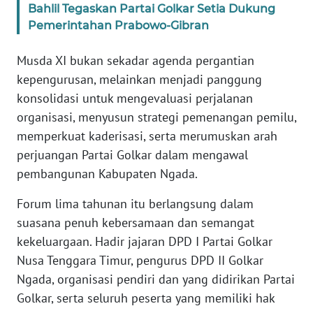
Bahlil Tegaskan Partai Golkar Setia Dukung
Pemerintahan Prabowo-Gibran
WN
JABAR
Musda XI bukan sekadar agenda pergantian
kepengurusan, melainkan menjadi panggung
WN
konsolidasi untuk mengevaluasi perjalanan
BANTEN
organisasi, menyusun strategi pemenangan pemilu,
memperkuat kaderisasi, serta merumuskan arah
WN
NTT
perjuangan Partai Golkar dalam mengawal
pembangunan Kabupaten Ngada.
WN
Forum lima tahunan itu berlangsung dalam
KEPRI
suasana penuh kebersamaan dan semangat
kekeluargaan. Hadir jajaran DPD I Partai Golkar
WN
PAPUA
Nusa Tenggara Timur, pengurus DPD II Golkar
Ngada, organisasi pendiri dan yang didirikan Partai
WN
Golkar, serta seluruh peserta yang memiliki hak
PAPUA