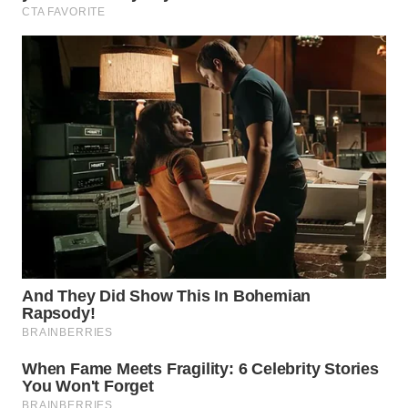
LABUANBAJO
WN
BORNEO
Wahana
Media
Group
WAHANA
NEWS
WAHANA
TANI
WAHANA
ADVOKAT
WAHANA