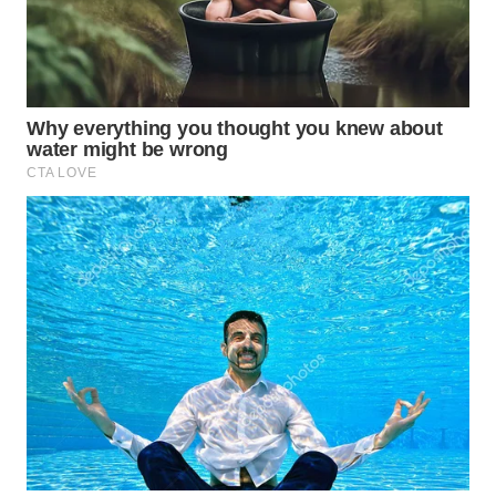
WAHANA
HEALTH
WAHANA
DESA
WISATA
LAPAK
WAHANA
Wahana
Network
KONSUMEN
LISTRIK
MASYARAKAT