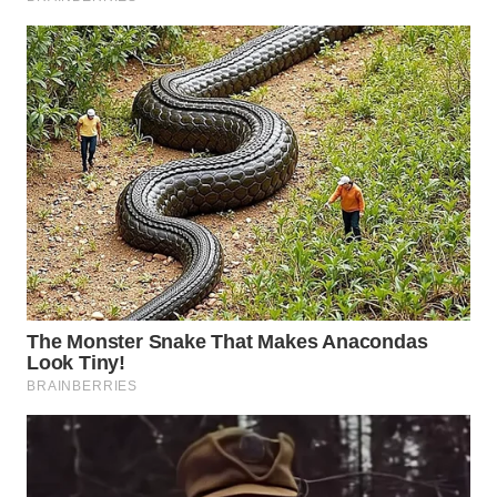
INFRASTRUKTUR
WAHANA
KONSUMEN
WAHANA
LISTRIK
WAHANA
TRAVEL
WAHANA
TV
WAHANANEWS
ID
WAHANANEWS