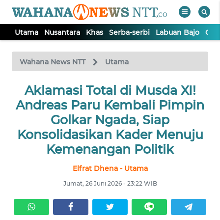
Utama
Nusantara
Khas
Serba-serbi
Labuan Bajo
Opi
WAHANA
Tutup
TV
Wahana News NTT
Utama
Aklamasi Total di Musda XI!
UTAMA
Andreas Paru Kembali Pimpin
NUSANTARA
Golkar Ngada, Siap
Konsolidasikan Kader Menuju
KHAS
Kemenangan Politik
Elfrat Dhena - Utama
SERBA-
SERBI
Jumat, 26 Juni 2026 - 23:22 WIB
LABUAN