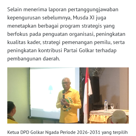
SULTENG
Selain menerima laporan pertanggungjawaban
kepengurusan sebelumnya, Musda XI juga
WN
SULBAR
menetapkan berbagai program strategis yang
berfokus pada penguatan organisasi, peningkatan
WN
kualitas kader, strategi pemenangan pemilu, serta
BABEL
peningkatan kontribusi Partai Golkar terhadap
pembangunan daerah.
WN
SUMBAR
WN
SUMSEL
WN
BENGKULU
WN
Ketua DPD Golkar Ngada Periode 2026-2031 yang terpilih