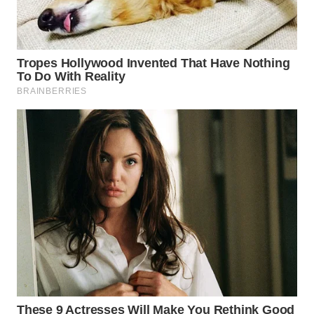
KARAWANG
WN
BEKASI
WN
BOGOR
WN
DEPOK
WN
TAPANULI
UTARA
WN
SAMOSIR