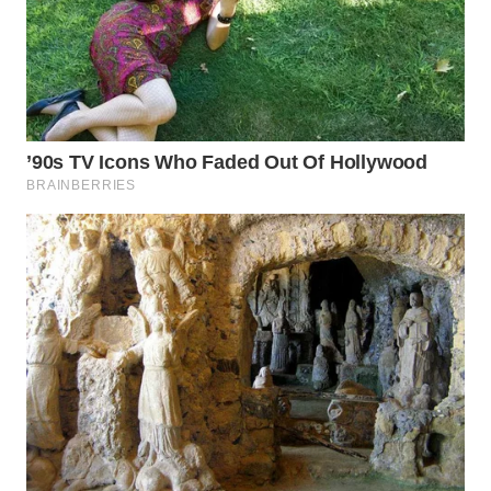
WN
PURWAKARTA
WN
PRIANGAN
TIMUR
WN
SEMARANG
WN
SOLO
WN
BOROBUDUR
WN