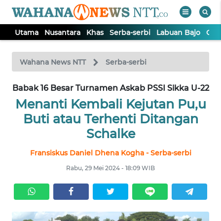
Utama
Nusantara
Khas
Serba-serbi
Labuan Bajo
Opi
WAHANA
Tutup
TV
Wahana News NTT
Serba-serbi
Babak 16 Besar Turnamen Askab PSSI Sikka U-22
UTAMA
Menanti Kembali Kejutan Pu,u
NUSANTARA
Buti atau Terhenti Ditangan
Schalke
KHAS
Fransiskus Daniel Dhena Kogha - Serba-serbi
Rabu, 29 Mei 2024 - 18:09 WIB
SERBA-
SERBI
LABUAN