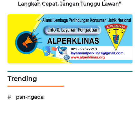
Langkah Cepat, Jangan Tunggu Lawan"
KRT
NEWS
KARING
NEWS
JURNAL
MARITIM
Trending
HUMBANG
NEWS
#
psn-ngada
GARONGGANG
NEWS
FISUELRI
ID