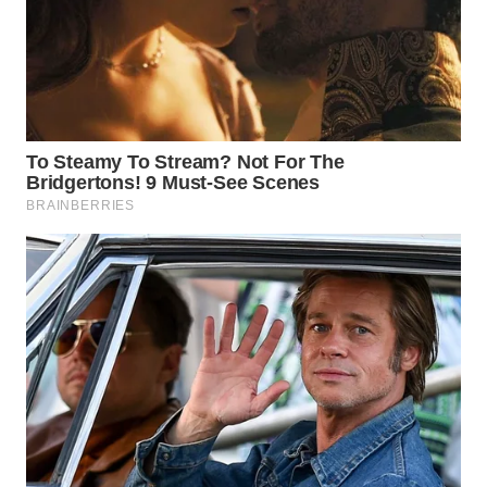
INFRASTRUKTUR
WAHANA
KONSUMEN
WAHANA
LISTRIK
WAHANA
TRAVEL
WAHANA
TV
WAHANANEWS
ID
WAHANANEWS