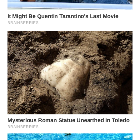
CO ID
WAHANANEWS
NET
WAHANA
SPORT
WAHANA
UMKM
WAHANA
SELEB
WAHANA
PERSONA
WAHANA
OTOMOTIF