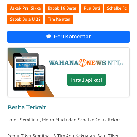
LAMPUNG
Askab Pssi Sikka
Babak 16 Besar
Puu Buti
Schalke Fc
WN
Sepak Bola U 22
Tim Kejutan
JATENG
Beri Komentar
WN
NUSANTARA
WN
JOGJA
Install Aplikasi
WN
JATIM
Berita Terkait
WN
BALI
Lolos Semifinal, Metro Muda dan Schalke Cetak Rekor
WN
Rebut Tiket Semfinal, 8 Tim Adu Kekuatan, Satu Tiket
KALBAR