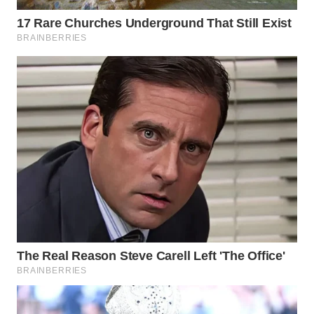
MADURA
WN
SURABAYA
WN
NATUNA
WN
BINTAN
WN
MANDALIKA
WN
LIKUPANG
WN