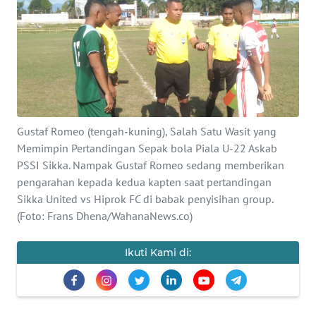
BAJO
OPINI
Informasi
INDEKS
BERITA
Gustaf Romeo (tengah-kuning), Salah Satu Wasit yang
Memimpin Pertandingan Sepak bola Piala U-22 Askab
KONTAK
PSSI Sikka. Nampak Gustaf Romeo sedang memberikan
KAMI
pengarahan kepada kedua kapten saat pertandingan
Sikka United vs Hiprok FC di babak penyisihan group.
INFO
(Foto: Frans Dhena/WahanaNews.co)
IKLAN
Ikuti Kami di:
TENTANG
KAMI