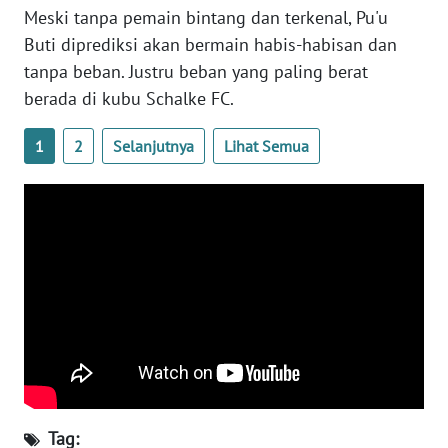
SULTENG
Meski tanpa pemain bintang dan terkenal, Pu'u
Buti diprediksi akan bermain habis-habisan dan
WN
tanpa beban. Justru beban yang paling berat
SULBAR
berada di kubu Schalke FC.
WN
1
2
Selanjutnya
Lihat Semua
BABEL
WN
SUMBAR
WN
SUMSEL
WN
BENGKULU
WN
Tag: