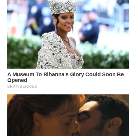
LABUANBAJO
WN
BORNEO
Wahana
Media
Group
WAHANA
NEWS
WAHANA
TANI
WAHANA
ADVOKAT
WAHANA