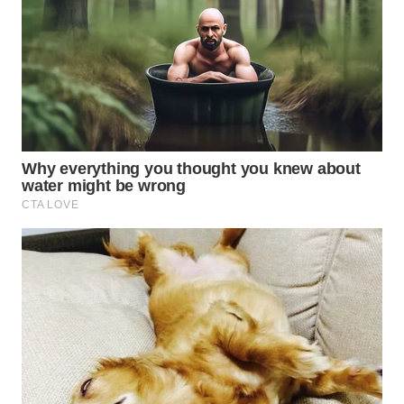
WN
LABUHANBATU
WN
TAPANULI
TENGAH
WN DELI
SERDANG
WN
TEBING
TINGGI
WN
PAKPAK
WN