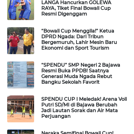
LANGA Hancurkan GOLEWA
LKKI
RAYA, Tiket Final Bowali Cup
Resmi Digenggam
KOPEKLIN
“Bowali Cup Menggila!” Ketua
DPRD Ngada: Dari Tribun
PORTAL
Bergemuruh, Lahir Mesin Baru
KONSUMEN
Ekonomi dan Sport Tourism
FORWAMKI
“SPENDU” SMP Negeri 2 Bajawa
Resmi Buka PPDB! Saatnya
ALPERKLINAS
Generasi Muda Ngada Rebut
Bangku Sekolah Favorit
FORJASIDA
SPENDU CUP I Meledak! Arena Voli
Putri SD/MI di Bajawa Berubah
TAMBANG
Jadi Lautan Sorak dan Air Mata
NEWS
Perjuangan
SITUNGIR
Neraka Semifinal Bowali Cup!