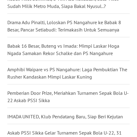
Sudah Milik Metro Muda, Siapa Bakal Nyusul..?
WN
Drama Adu Pinalti, Loloskan PS Nangahure ke Babak 8
KALTENG
Besar, Pancar Setiabudi: Terimakasih Untuk Semuanya
WN
KALTARA
Babak 16 Besar, Buteng vs Imada: Mimpi Laskar Hoga
Ngada Samakan Rekor Schalke dan PS Nangahure
WN
KALSEL
Amphibi Waipare vs PS Nangahure: Laga Pembuktian The
Rusher Kandaskan Mimpi Laskar Kuning
WN
KALTIM
Pemberian Door Prize, Meriahkan Turnamen Sepak Bola U-
22 Askab PSSI Sikka
WN
SULSEL
IMADA UNITED, Klub Pendatang Baru, Siap Beri Kejutan
WN
Askab PSSI Sikka Gelar Turnamen Sepak Bola U-22, 31
GORONTALO