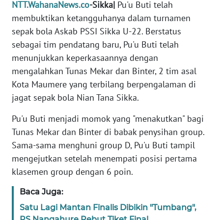
PEDOMAN
NTT.WahanaNews.co
-Sikka|
Pu'u Buti telah
MEDIA
membuktikan ketangguhanya dalam turnamen
SIBER
sepak bola Askab PSSI Sikka U-22. Berstatus
sebagai tim pendatang baru, Pu'u Buti telah
REDAKSI
menunjukkan keperkasaannya dengan
mengalahkan Tunas Mekar dan Binter, 2 tim asal
KARIR
Kota Maumere yang terbilang berpengalaman di
jagat sepak bola Nian Tana Sikka.
DISCLAIMER
Pu'u Buti menjadi momok yang "menakutkan" bagi
Wahana
Tunas Mekar dan Binter di babak penysihan group.
News
Sama-sama menghuni group D, Pu'u Buti tampil
Regional
mengejutkan setelah menempati posisi pertama
klasemen group dengan 6 poin.
WN
SUMUT
Baca Juga:
WN
Satu Lagi Mantan Finalis Dibikin "Tumbang",
JAKARTA
PS Nangahure Rebut Tiket Final