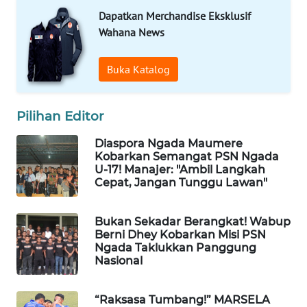
KELISTRIKAN
Dapatkan Merchandise Eksklusif
Wahana News
WALINKI
ID
Buka Katalog
MAWAKA
ID
Pilihan Editor
Diaspora Ngada Maumere
MARTABAT
Kobarkan Semangat PSN Ngada
NET
U-17! Manajer: "Ambil Langkah
Cepat, Jangan Tunggu Lawan"
PLN
WATCH
Bukan Sekadar Berangkat! Wabup
Berni Dhey Kobarkan Misi PSN
Ngada Taklukkan Panggung
MKLI
Nasional
LPKKI
“Raksasa Tumbang!” MARSELA