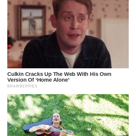
WN
CIREBON
WN
INDRAMAYU
WN
KUNINGAN
WN
MAJALENGKA
WN
SUBANG
WN
SUKABUMI