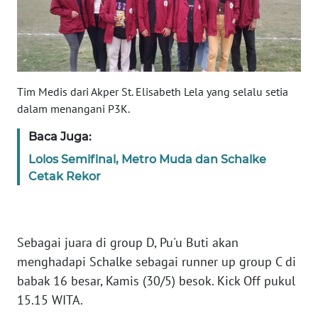
BARAT
WN
RIAU
Tim Medis dari Akper St. Elisabeth Lela yang selalu setia
WN
dalam menangani P3K.
SERAMBI
Baca Juga:
WN
Lolos Semifinal, Metro Muda dan Schalke
JAMBI
Cetak Rekor
WN
SULTRA
Sebagai juara di group D, Pu'u Buti akan
WN
menghadapi Schalke sebagai runner up group C di
NTB
babak 16 besar, Kamis (30/5) besok. Kick Off pukul
15.15 WITA.
WN