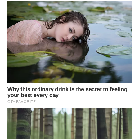
NIAS
WN
LANGKAT
WN
TAPANULI
SELATAN
WN
TANJUNG
LESUNG
WN
KARO
WN
SIMALUNGUN