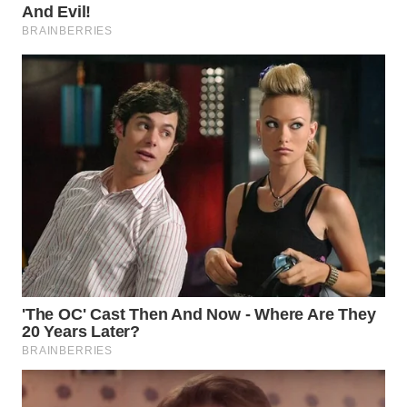
WN
PADANG
LAWAS
WN
SUMEDANG
WN
CIANJUR
WN
KEPULAUAN
SERIBU
WN
TANGERANG
WN
BINJAI