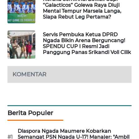
NEWS
“Galacticos” Golewa Raya Diuji
Mental Tempur Marsela Langa,
Siapa Rebut Leg Pertama?
SIDIKALANG
NEWS
Servis Pembuka Ketua DPRD
Ngada Bikin Arena Berguncang!
SIBARAGAS
SPENDU CUP I Resmi Jadi
NEWS
Panggung Panas Srikandi Voli Cilik
METRO
SIANTAR
KOMENTAR
NEWS
METRO
MEDAN
NEWS
Berita Populer
METRO
JAKARTA
Diaspora Ngada Maumere Kobarkan
NEWS
#1
Semangat PSN Ngada U-17! Manajer: "Ambil