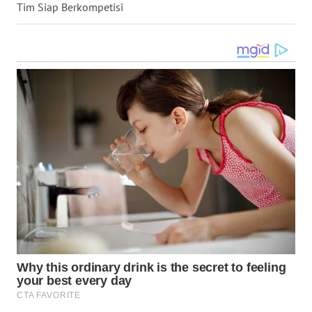
Tim Siap Berkompetisi
WN
SULUT
WN
MALUKU
WN
MALUT
WN
DAIRI
WN
DANAU
TOBA
WN