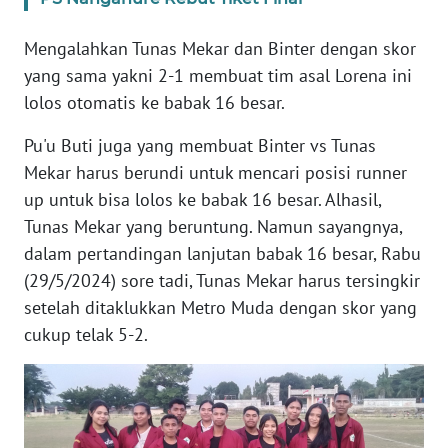
Mengalahkan Tunas Mekar dan Binter dengan skor
WN
JABAR
yang sama yakni 2-1 membuat tim asal Lorena ini
lolos otomatis ke babak 16 besar.
WN
BANTEN
Pu'u Buti juga yang membuat Binter vs Tunas
Mekar harus berundi untuk mencari posisi runner
WN
up untuk bisa lolos ke babak 16 besar. Alhasil,
NTT
Tunas Mekar yang beruntung. Namun sayangnya,
dalam pertandingan lanjutan babak 16 besar, Rabu
WN
(29/5/2024) sore tadi, Tunas Mekar harus tersingkir
KEPRI
setelah ditaklukkan Metro Muda dengan skor yang
cukup telak 5-2.
WN
PAPUA
WN
PAPUA