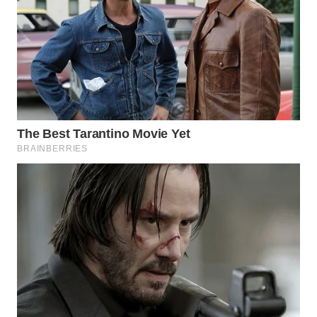
WN
PADANG
LAWAS
WN
SUMEDANG
WN
CIANJUR
WN
KEPULAUAN
SERIBU
WN
TANGERANG
WN
BINJAI