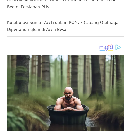
SULTENG
Begini Persiapan PLN
WN
Kolaborasi Sumut-Aceh dalam PON: 7 Cabang Olahraga
SULBAR
Dipertandingkan di Aceh Besar
WN
BABEL
WN
SUMBAR
WN
SUMSEL
WN
BENGKULU
WN