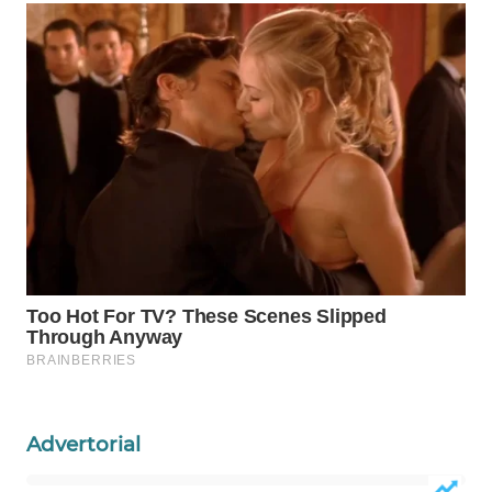
MADURA
WN
SURABAYA
WN
NATUNA
WN
BINTAN
WN
MANDALIKA
WN
LIKUPANG
Advertorial
WN