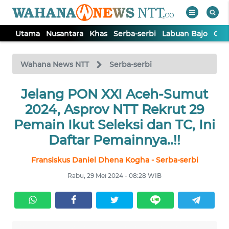
Utama
Nusantara
Khas
Serba-serbi
Labuan Bajo
Opi
WAHANA
Tutup
TV
Wahana News NTT
Serba-serbi
Jelang PON XXI Aceh-Sumut
UTAMA
2024, Asprov NTT Rekrut 29
NUSANTARA
Pemain Ikut Seleksi dan TC, Ini
Daftar Pemainnya..!!
KHAS
Fransiskus Daniel Dhena Kogha - Serba-serbi
Rabu, 29 Mei 2024 - 08:28 WIB
SERBA-
SERBI
LABUAN