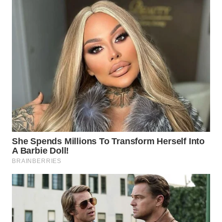
KARAWANG
WN
BEKASI
WN
BOGOR
WN
DEPOK
WN
TAPANULI
UTARA
WN
SAMOSIR