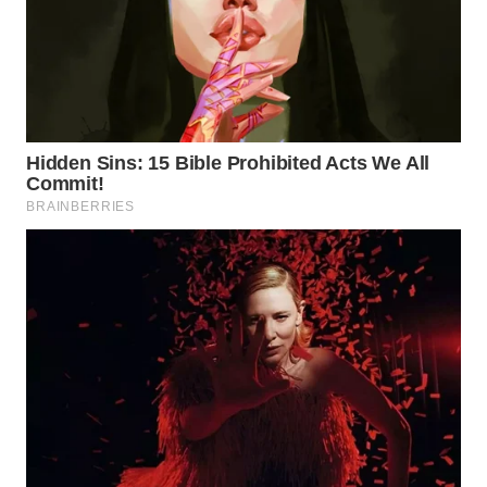
NIAS
WN
LANGKAT
WN
TAPANULI
SELATAN
WN
TANJUNG
LESUNG
WN
KARO
WN
SIMALUNGUN