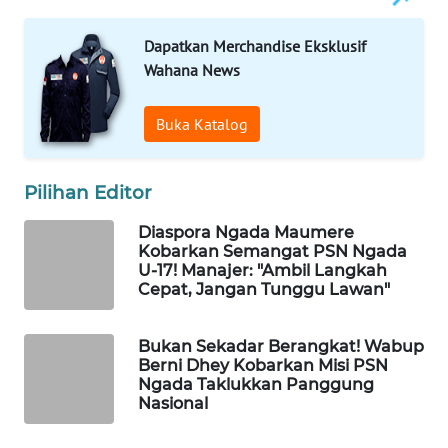
LABUANBAJO
Dapatkan Merchandise Eksklusif
WN
Wahana News
BORNEO
Buka Katalog
Wahana
Media
Group
Pilihan Editor
WAHANA
Diaspora Ngada Maumere
NEWS
Kobarkan Semangat PSN Ngada
U-17! Manajer: "Ambil Langkah
WAHANA
Cepat, Jangan Tunggu Lawan"
TANI
Bukan Sekadar Berangkat! Wabup
WAHANA
Berni Dhey Kobarkan Misi PSN
ADVOKAT
Ngada Taklukkan Panggung
Nasional
WAHANA