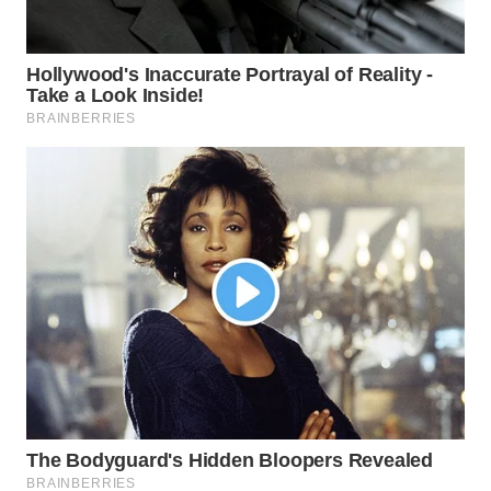
WN
CIREBON
WN
INDRAMAYU
WN
KUNINGAN
WN
MAJALENGKA
WN
SUBANG
WN
SUKABUMI