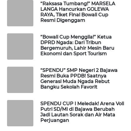
INFRASTRUKTUR
“Raksasa Tumbang!” MARSELA
LANGA Hancurkan GOLEWA
RAYA, Tiket Final Bowali Cup
WAHANA
Resmi Digenggam
KONSUMEN
“Bowali Cup Menggila!” Ketua
WAHANA
DPRD Ngada: Dari Tribun
LISTRIK
Bergemuruh, Lahir Mesin Baru
Ekonomi dan Sport Tourism
WAHANA
TRAVEL
“SPENDU” SMP Negeri 2 Bajawa
Resmi Buka PPDB! Saatnya
Generasi Muda Ngada Rebut
WAHANA
Bangku Sekolah Favorit
TV
SPENDU CUP I Meledak! Arena Voli
WAHANANEWS
Putri SD/MI di Bajawa Berubah
ID
Jadi Lautan Sorak dan Air Mata
Perjuangan
WAHANANEWS