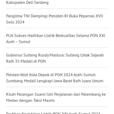
Kabupaten Deli Serdang
BARAT
Panglima TNI Dampingi Presiden RI Buka Peparnas XVII
WN
Solo 2024
RIAU
PLN Sukses Hadirkan Listrik Berkualitas Selama PON XXI
WN
SERAMBI
Aceh – Sumut
WN
Gubernur Sulteng Rusdy Mastura: Sulteng Cetak Sejarah
JAMBI
Raih 35 Medali di PON
WN
Prestasi Atlet Kota Depok di PON 2024 Aceh-Sumut:
SULTRA
Sumbang Medali Lengkapi Jawa Barat Raih Juara Umum
WN
Kisah Pasangan Suami Istri Perjalanan dari Palembang ke
NTB
Medan dengan Taksi Maxim
WN
Pastikan Keandalan Listrik PON XXI Aceh-Sumut 2024,