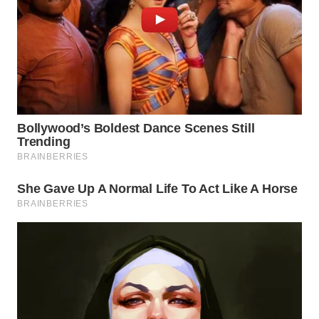
WN
SULUT
WN
MALUKU
WN
MALUT
WN
DAIRI
WN
DANAU
TOBA
WN