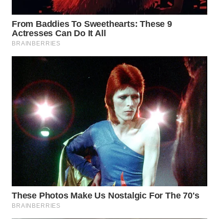
WN
LABUHANBATU
WN
TAPANULI
TENGAH
WN DELI
SERDANG
WN
TEBING
TINGGI
WN
PAKPAK
WN