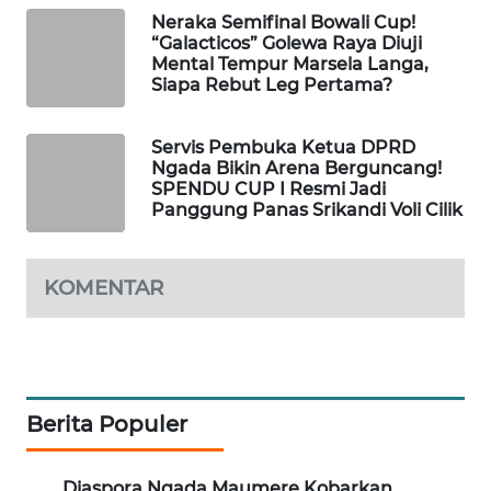
CO ID
Neraka Semifinal Bowali Cup!
“Galacticos” Golewa Raya Diuji
WAHANANEWS
Mental Tempur Marsela Langa,
NET
Siapa Rebut Leg Pertama?
WAHANA
Servis Pembuka Ketua DPRD
SPORT
Ngada Bikin Arena Berguncang!
SPENDU CUP I Resmi Jadi
Panggung Panas Srikandi Voli Cilik
WAHANA
UMKM
KOMENTAR
WAHANA
SELEB
WAHANA
PERSONA
Berita Populer
WAHANA
Diaspora Ngada Maumere Kobarkan
OTOMOTIF