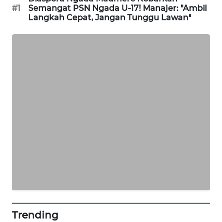
#1
Semangat PSN Ngada U-17! Manajer: "Ambil
Langkah Cepat, Jangan Tunggu Lawan"
WAHANA
HEALTH
WAHANA
DESA
WISATA
LAPAK
WAHANA
Wahana
Network
KONSUMEN
LISTRIK
Trending
MASYARAKAT