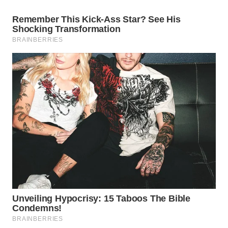
WN
PURWAKARTA
WN
PRIANGAN
TIMUR
WN
SEMARANG
WN
SOLO
WN
BOROBUDUR
WN