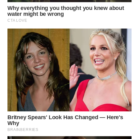
LAMPUNG
WN
JATENG
WN
NUSANTARA
WN
JOGJA
WN
JATIM
WN
BALI
WN
KALBAR