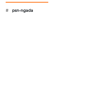
KELISTRIKAN
#
psn-ngada
WALINKI
ID
MAWAKA
ID
MARTABAT
NET
PLN
WATCH
MKLI
LPKKI