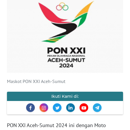
BAJO
OPINI
Informasi
INDEKS
BERITA
KONTAK
KAMI
Maskot PON XXI Aceh-Sumut
INFO
IKLAN
Ikuti Kami di:
TENTANG
KAMI
PON XXI Aceh-Sumut 2024 ini dengan Moto