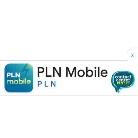
ENERGI
NEWS
CILEUNGSI
NEWS
X
BERKAT
NEWS
BERAMPU
NEWS
ANUGERAH
NEWS
AKHLAK
ID