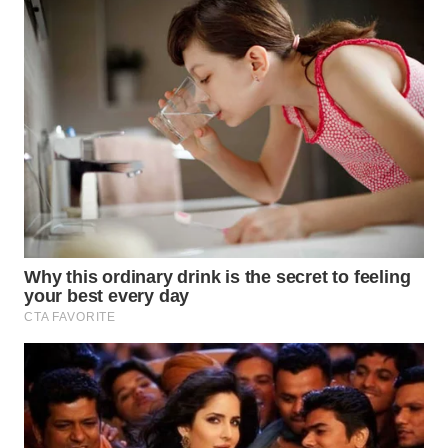
WN
KALTENG
WN
KALTARA
WN
KALSEL
WN
KALTIM
WN
SULSEL
WN
GORONTALO