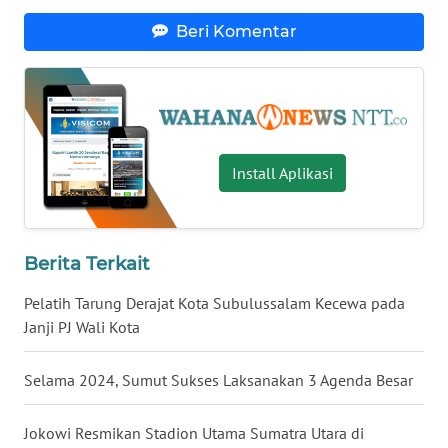
Beri Komentar
WN
JABAR
WN
BANTEN
Install Aplikasi
WN
NTT
Berita Terkait
WN
KEPRI
Pelatih Tarung Derajat Kota Subulussalam Kecewa pada
Janji PJ Wali Kota
WN
PAPUA
Selama 2024, Sumut Sukses Laksanakan 3 Agenda Besar
WN
Jokowi Resmikan Stadion Utama Sumatra Utara di
PAPUA