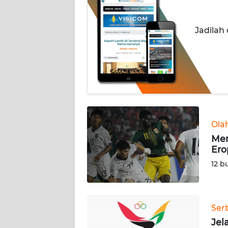
OPINI
Jadilah
Informasi
INDEKS
BERITA
KONTAK
KAMI
Ola
INFO
Men
IKLAN
Ero
12 b
TENTANG
KAMI
Ser
PEDOMAN
Jel
MEDIA