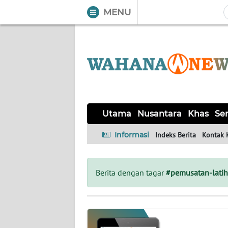
MENU
WAHANA
Tutup
TV
UTAMA
NUSANTARA
Utama
Nusantara
Khas
Ser
KHAS
Informasi
Indeks Berita
Kontak 
SERBA-
SERBI
Berita dengan tagar
#pemusatan-lati
LABUAN
BAJO