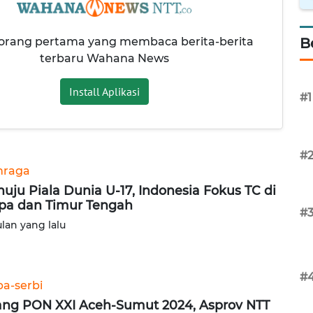
 orang pertama yang membaca berita-berita
B
terbaru Wahana News
Install Aplikasi
#1
#
hraga
uju Piala Dunia U-17, Indonesia Fokus TC di
pa dan Timur Tengah
#
ulan yang lalu
#
ba-serbi
ang PON XXI Aceh-Sumut 2024, Asprov NTT