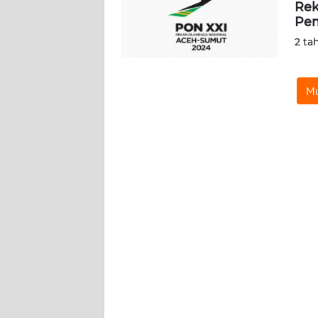
Rek
SIBER
Pem
2 ta
REDAKSI
KARIR
Mu
DISCLAIMER
Wahana
News
Regional
WN
SUMUT
WN
JAKARTA