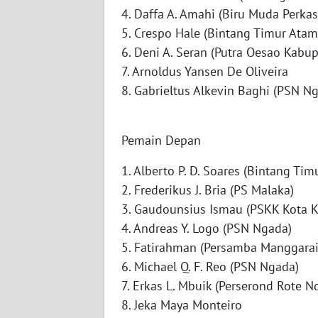
4. Daffa A. Amahi (Biru Muda Perkas
WN
5. Crespo Hale (Bintang Timur Ata
RIAU
6. Deni A. Seran (Putra Oesao Kabu
7. Arnoldus Yansen De Oliveira
WN
8. Gabrieltus Alkevin Baghi (PSN N
SERAMBI
WN
Pemain Depan
JAMBI
1. Alberto P. D. Soares (Bintang Ti
WN
2. Frederikus J. Bria (PS Malaka)
SULTRA
3. Gaudounsius Ismau (PSKK Kota 
4. Andreas Y. Logo (PSN Ngada)
WN
5. Fatirahman (Persamba Manggarai
NTB
6. Michael Q. F. Reo (PSN Ngada)
7. Erkas L. Mbuik (Perserond Rote N
WN
SULTENG
8. Jeka Maya Monteiro