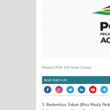
SIBER
REDAKSI
KARIR
DISCLAIMER
Wahana
News
Regional
Maskot PON XXI Aceh-Sumut
WN
Ikuti Kami di:
SUMUT
WN
JAKARTA
1. Redemtius Tokan (Biru Muda Perk