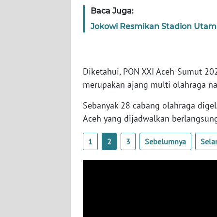
Baca Juga:
WN
SULBAR
Jokowi Resmikan Stadion Utam
WN
BABEL
Diketahui, PON XXI Aceh-Sumut 20
merupakan ajang multi olahraga na
WN
SUMBAR
Sebanyak 28 cabang olahraga digel
Aceh yang dijadwalkan berlangsung
WN
SUMSEL
1
2
3
Sebelumnya
Sela
WN
BENGKULU
WN
LAMPUNG