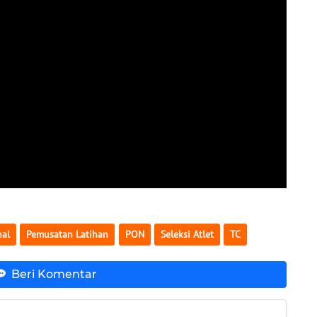
nal
Pemusatan Latihan
PON
Seleksi Atlet
TC
Beri Komentar