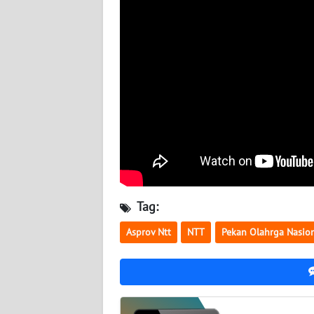
WN
JATENG
WN
NUSANTARA
WN
JOGJA
WN
JATIM
Tag:
WN
Asprov Ntt
NTT
Pekan Olahrga Nasio
BALI
WN
KALBAR