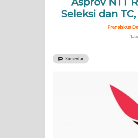
Asprov NTT R
OPINI
Seleksi dan TC,
Informasi
Fransiskus Da
Rabu
INDEKS
BERITA
Komentar
KONTAK
KAMI
INFO
IKLAN
TENTANG
KAMI
PEDOMAN
MEDIA