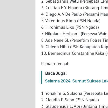
2. Sebastianus Wetu (Persebata Lem
WN
3. Cristian F Y. Finanta (Bintang Ti
JABAR
4. Diego A. V De Paulo (Persami Ma
5. Valentinus Rimo (PSN Ngada)
WN
BANTEN
6. Hironimus Liko (PSN Ngada)
7. Nikolaus Herison J (Persewa Wai
WN
8. Ade Nene SL (Perseftim Folres Ti
NTT
9. Gideon Hibu (PSK Kabupaten Ku
10. Bernardinus Constantine Kaka 
WN
KEPRI
Pemain Tengah
Baca Juga:
WN
PAPUA
Selama 2024, Sumut Sukses La
1. Yohakim G. Sulaona (Persebata L
WN
PAPUA
2. Claudio P. Sebo (PSN Ngada)
BARAT
3. Glaudensius E. Abi (Bintang Tim