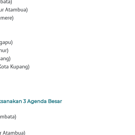
bata)
mur Atambua)
umere)
ngapu)
mur)
pang)
(Kota Kupang)
ksanakan 3 Agenda Besar
embata)
ur Atambua)