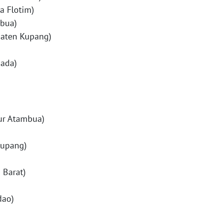
a Flotim)
mbua)
paten Kupang)
gada)
mur Atambua)
Kupang)
 Barat)
dao)