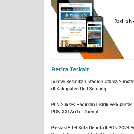
WN
KALTENG
Jadilah
WN
KALTARA
WN
KALSEL
Berita Terkait
WN
KALTIM
Jokowi Resmikan Stadion Utama Sumatr
di Kabupaten Deli Serdang
WN
SULSEL
PLN Sukses Hadirkan Listrik Berkualitas
PON XXI Aceh – Sumut
WN
GORONTALO
Prestasi Atlet Kota Depok di PON 2024 A