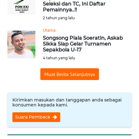
BAJO
Seleksi dan TC, Ini Daftar
Pemainnya..!!
OPINI
2 tahun yang lalu
Utama
Informasi
Songsong Piala Soeratin, Askab
Sikka Siap Gelar Turnamen
INDEKS
Sepakbola U-17
BERITA
4 tahun yang lalu
KONTAK
Muat Berita Selanjutnya
KAMI
INFO
Kirimkan masukan dan tanggapan anda sebagai
IKLAN
konsumen kepada kami.
Suara Pembaca
TENTANG
KAMI