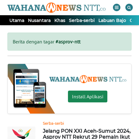
Utama
Nusantara
Khas
Serba-serbi
Labuan Bajo
Opi
WAHANA
Tutup
TV
Berita dengan tagar
#asprov-ntt
UTAMA
NUSANTARA
KHAS
Install Aplikasi
SERBA-
SERBI
Serba-serbi
Jelang PON XXI Aceh-Sumut 2024,
LABUAN
Asprov NTT Rekrut 29 Pemain Ikut