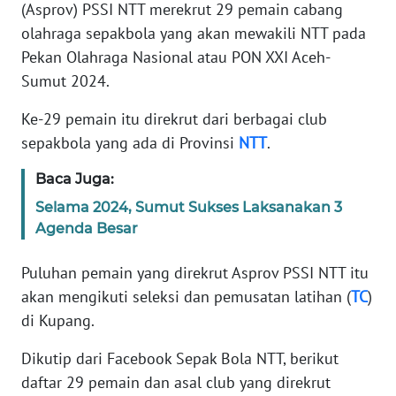
PEDOMAN
(Asprov) PSSI NTT merekrut 29 pemain cabang
MEDIA
olahraga sepakbola yang akan mewakili NTT pada
SIBER
Pekan Olahraga Nasional atau PON XXI Aceh-
Sumut 2024.
REDAKSI
Ke-29 pemain itu direkrut dari berbagai club
KARIR
sepakbola yang ada di Provinsi
NTT
.
Baca Juga:
DISCLAIMER
Selama 2024, Sumut Sukses Laksanakan 3
Wahana
Agenda Besar
News
Regional
Puluhan pemain yang direkrut Asprov PSSI NTT itu
akan mengikuti seleksi dan pemusatan latihan (
TC
)
WN
di Kupang.
SUMUT
Dikutip dari Facebook Sepak Bola NTT, berikut
WN
daftar 29 pemain dan asal club yang direkrut
JAKARTA