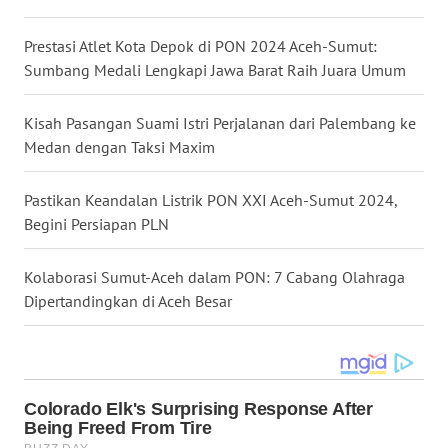
LAMPUNG
Prestasi Atlet Kota Depok di PON 2024 Aceh-Sumut:
WN
Sumbang Medali Lengkapi Jawa Barat Raih Juara Umum
JATENG
Kisah Pasangan Suami Istri Perjalanan dari Palembang ke
WN
Medan dengan Taksi Maxim
NUSANTARA
Pastikan Keandalan Listrik PON XXI Aceh-Sumut 2024,
WN
Begini Persiapan PLN
JOGJA
Kolaborasi Sumut-Aceh dalam PON: 7 Cabang Olahraga
WN
JATIM
Dipertandingkan di Aceh Besar
WN
BALI
WN
KALBAR