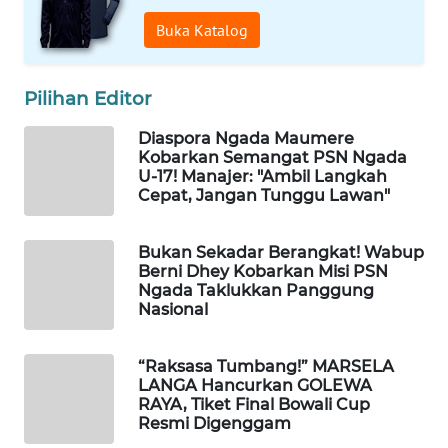
LABUANBAJO
Buka Katalog
WN
BORNEO
Pilihan Editor
Wahana
Diaspora Ngada Maumere
Media
Kobarkan Semangat PSN Ngada
Group
U-17! Manajer: "Ambil Langkah
Cepat, Jangan Tunggu Lawan"
WAHANA
NEWS
Bukan Sekadar Berangkat! Wabup
Berni Dhey Kobarkan Misi PSN
WAHANA
Ngada Taklukkan Panggung
TANI
Nasional
WAHANA
“Raksasa Tumbang!” MARSELA
ADVOKAT
LANGA Hancurkan GOLEWA
RAYA, Tiket Final Bowali Cup
Resmi Digenggam
WAHANA