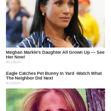
WN
PURWAKARTA
WN
PRIANGAN
TIMUR
WN
SEMARANG
WN
SOLO
WN
BOROBUDUR
WN