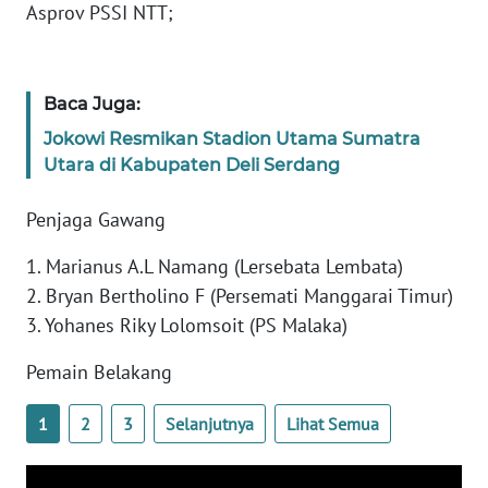
Asprov PSSI NTT;
WN
JABAR
Baca Juga:
WN
Jokowi Resmikan Stadion Utama Sumatra
BANTEN
Utara di Kabupaten Deli Serdang
WN
Penjaga Gawang
NTT
1. Marianus A.L Namang (Lersebata Lembata)
2. Bryan Bertholino F (Persemati Manggarai Timur)
WN
KEPRI
3. Yohanes Riky Lolomsoit (PS Malaka)
Pemain Belakang
WN
PAPUA
1
2
3
Selanjutnya
Lihat Semua
WN
PAPUA