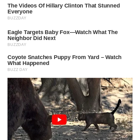
WN
LABUHANBATU
WN
TAPANULI
TENGAH
WN DELI
SERDANG
WN
TEBING
TINGGI
WN
PAKPAK
WN