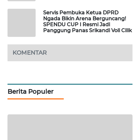
CO ID
Servis Pembuka Ketua DPRD
WAHANANEWS
Ngada Bikin Arena Berguncang!
NET
SPENDU CUP I Resmi Jadi
Panggung Panas Srikandi Voli Cilik
WAHANA
SPORT
KOMENTAR
WAHANA
UMKM
WAHANA
Berita Populer
SELEB
WAHANA
PERSONA
WAHANA
OTOMOTIF