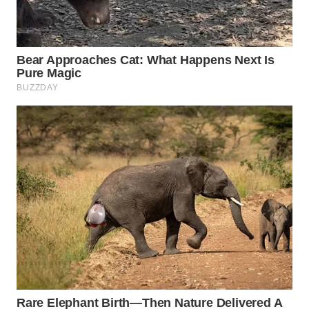
KARAWANG
WN
BEKASI
WN
BOGOR
WN
DEPOK
WN
TAPANULI
UTARA
WN
SAMOSIR