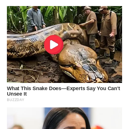
WN
CIREBON
WN
INDRAMAYU
WN
KUNINGAN
WN
MAJALENGKA
WN
SUBANG
WN
SUKABUMI