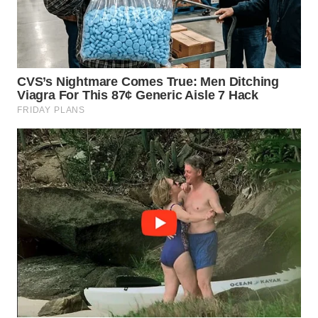
NIAS
WN
LANGKAT
WN
TAPANULI
SELATAN
WN
TANJUNG
LESUNG
WN
KARO
WN
SIMALUNGUN