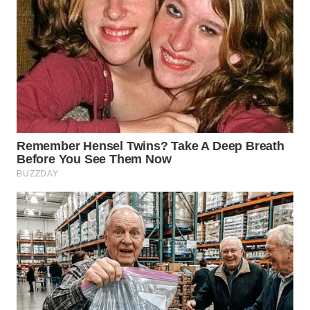
WN
SULUT
WN
MALUKU
WN
MALUT
WN
DAIRI
WN
DANAU
TOBA
WN