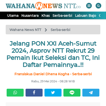
Utama
Nusantara
Khas
Serba-serbi
Labuan Bajo
Opi
WAHANA
Tutup
TV
Wahana News NTT
Serba-serbi
Jelang PON XXI Aceh-Sumut
UTAMA
2024, Asprov NTT Rekrut 29
NUSANTARA
Pemain Ikut Seleksi dan TC, Ini
Daftar Pemainnya..!!
KHAS
Fransiskus Daniel Dhena Kogha - Serba-serbi
Rabu, 29 Mei 2024 - 08:28 WIB
SERBA-
SERBI
LABUAN