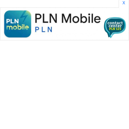
X
ENERGI
NEWS
CILEUNGSI
NEWS
BERKAT
NEWS
BERAMPU
NEWS
ANUGERAH
NEWS
WAHANA MEDIA GROUP
|
|
|
WAHANA NEWS co
WAHANA TANI
WAHANA ADVOKAT
AKHLAK
|
|
WAHANA INFRASTRUKTUR
WAHANA KONSUMEN
ID
|
|
|