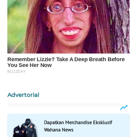
MADURA
WN
SURABAYA
WN
NATUNA
WN
BINTAN
WN
MANDALIKA
Advertorial
WN
LIKUPANG
Dapatkan Merchandise Eksklusif
Wahana News
WN