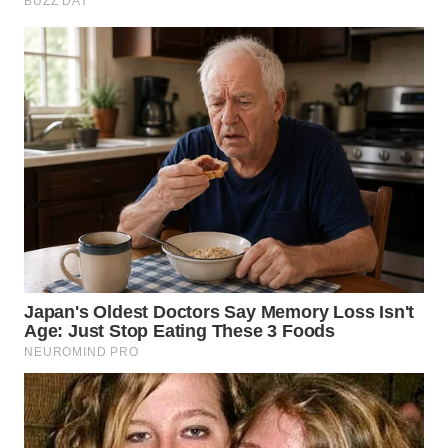
WN
KALTENG
WN
KALTARA
WN
KALSEL
WN
KALTIM
WN
SULSEL
WN
GORONTALO