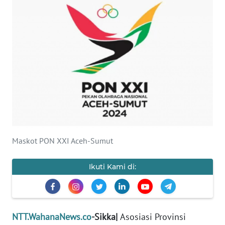
BAJO
OPINI
Informasi
INDEKS
BERITA
KONTAK
KAMI
Maskot PON XXI Aceh-Sumut
INFO
IKLAN
Ikuti Kami di:
TENTANG
KAMI
NTT.WahanaNews.co
-Sikka|
Asosiasi Provinsi