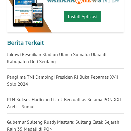
SULTENG
Install Aplikasi
WN
SULBAR
WN
Berita Terkait
BABEL
Jokowi Resmikan Stadion Utama Sumatra Utara di
WN
Kabupaten Deli Serdang
SUMBAR
Panglima TNI Dampingi Presiden RI Buka Peparnas XVII
WN
Solo 2024
SUMSEL
PLN Sukses Hadirkan Listrik Berkualitas Selama PON XXI
WN
Aceh – Sumut
BENGKULU
Gubernur Sulteng Rusdy Mastura: Sulteng Cetak Sejarah
WN
Raih 35 Medali di PON