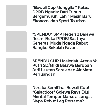
INFRASTRUKTUR
“Bowali Cup Menggila!” Ketua
DPRD Ngada: Dari Tribun
WAHANA
Bergemuruh, Lahir Mesin Baru
KONSUMEN
Ekonomi dan Sport Tourism
WAHANA
“SPENDU” SMP Negeri 2 Bajawa
LISTRIK
Resmi Buka PPDB! Saatnya
Generasi Muda Ngada Rebut
Bangku Sekolah Favorit
WAHANA
TRAVEL
SPENDU CUP I Meledak! Arena Voli
Putri SD/MI di Bajawa Berubah
WAHANA
Jadi Lautan Sorak dan Air Mata
TV
Perjuangan
WAHANANEWS
Neraka Semifinal Bowali Cup!
ID
“Galacticos” Golewa Raya Diuji
Mental Tempur Marsela Langa,
WAHANANEWS
Siapa Rebut Leg Pertama?