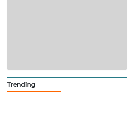
WAHANA
HEALTH
WAHANA
DESA
WISATA
LAPAK
WAHANA
Trending
Wahana
Network
KONSUMEN
LISTRIK
MASYARAKAT