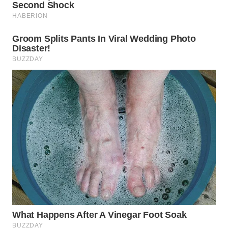
WN
PADANG
LAWAS
WN
SUMEDANG
WN
CIANJUR
WN
KEPULAUAN
SERIBU
WN
TANGERANG
WN
BINJAI