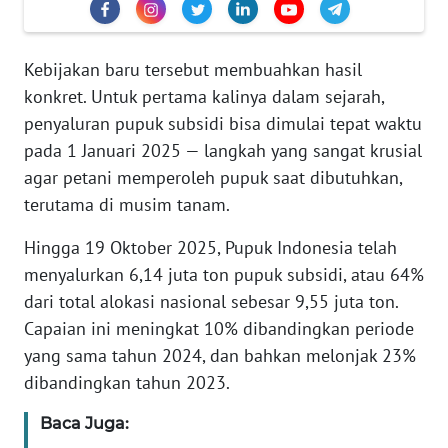
PEDOMAN
MEDIA
SIBER
Kebijakan baru tersebut membuahkan hasil
konkret. Untuk pertama kalinya dalam sejarah,
REDAKSI
penyaluran pupuk subsidi bisa dimulai tepat waktu
pada 1 Januari 2025 — langkah yang sangat krusial
KARIR
agar petani memperoleh pupuk saat dibutuhkan,
terutama di musim tanam.
DISCLAIMER
Hingga 19 Oktober 2025, Pupuk Indonesia telah
Wahana
menyalurkan 6,14 juta ton pupuk subsidi, atau 64%
News
Regional
dari total alokasi nasional sebesar 9,55 juta ton.
Capaian ini meningkat 10% dibandingkan periode
WN
yang sama tahun 2024, dan bahkan melonjak 23%
SUMUT
dibandingkan tahun 2023.
WN
Baca Juga:
JAKARTA