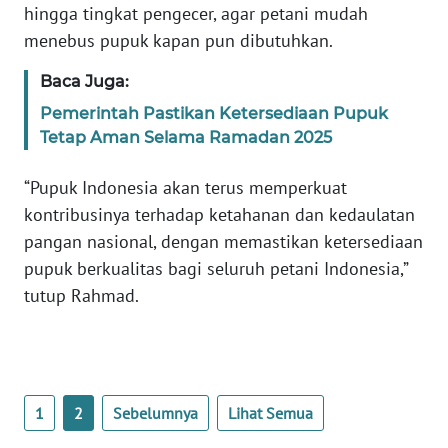
hingga tingkat pengecer, agar petani mudah
BARAT
menebus pupuk kapan pun dibutuhkan.
WN
Baca Juga:
RIAU
Pemerintah Pastikan Ketersediaan Pupuk
Tetap Aman Selama Ramadan 2025
WN
SERAMBI
“Pupuk Indonesia akan terus memperkuat
kontribusinya terhadap ketahanan dan kedaulatan
WN
JAMBI
pangan nasional, dengan memastikan ketersediaan
pupuk berkualitas bagi seluruh petani Indonesia,”
WN
tutup Rahmad.
SULTRA
WN
NTB
1
2
Sebelumnya
Lihat Semua
WN