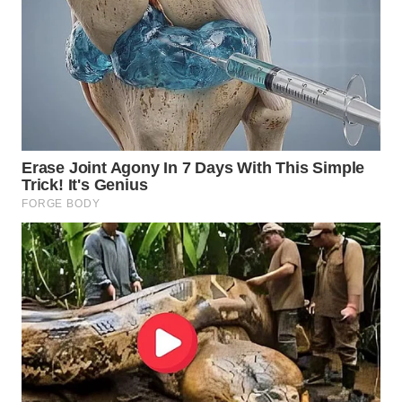
MADURA
WN
SURABAYA
WN
NATUNA
WN
BINTAN
WN
MANDALIKA
WN
LIKUPANG
WN