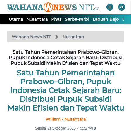
Utama
Nusantara
Khas
Serba-serbi
Labuan Bajo
Opi
WAHANA
Tutup
TV
Wahana News NTT
Nusantara
Satu Tahun Pemerintahan Prabowo–Gibran,
UTAMA
Pupuk Indonesia Cetak Sejarah Baru: Distribusi
Pupuk Subsidi Makin Efisien dan Tepat Waktu
NUSANTARA
Satu Tahun Pemerintahan
Prabowo–Gibran, Pupuk
KHAS
Indonesia Cetak Sejarah Baru:
Distribusi Pupuk Subsidi
SERBA-
Makin Efisien dan Tepat Waktu
SERBI
Wiliam - Nusantara
LABUAN
Selasa, 21 Oktober 2025 - 15:32 WIB