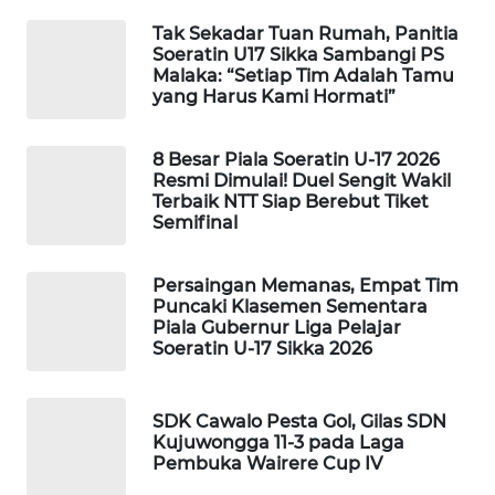
INFRASTRUKTUR
Tak Sekadar Tuan Rumah, Panitia
Soeratin U17 Sikka Sambangi PS
WAHANA
Malaka: “Setiap Tim Adalah Tamu
KONSUMEN
yang Harus Kami Hormati”
WAHANA
8 Besar Piala Soeratin U-17 2026
LISTRIK
Resmi Dimulai! Duel Sengit Wakil
Terbaik NTT Siap Berebut Tiket
Semifinal
WAHANA
TRAVEL
Persaingan Memanas, Empat Tim
Puncaki Klasemen Sementara
WAHANA
Piala Gubernur Liga Pelajar
TV
Soeratin U-17 Sikka 2026
WAHANANEWS
ID
SDK Cawalo Pesta Gol, Gilas SDN
Kujuwongga 11-3 pada Laga
Pembuka Wairere Cup IV
WAHANANEWS