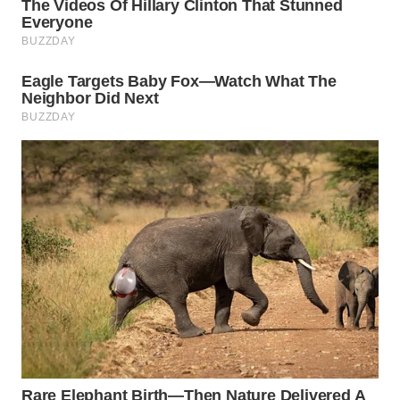
WN
LABUHANBATU
WN
TAPANULI
TENGAH
WN DELI
SERDANG
WN
TEBING
TINGGI
WN
PAKPAK
WN