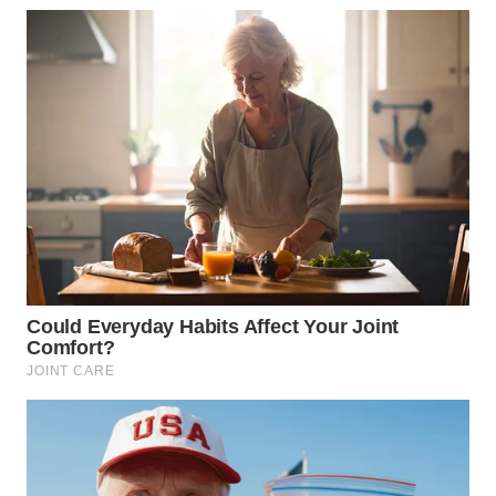
WN
CIREBON
WN
INDRAMAYU
WN
KUNINGAN
WN
MAJALENGKA
WN
SUBANG
WN
SUKABUMI