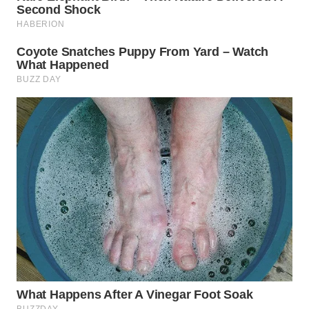
KARAWANG
WN
BEKASI
WN
BOGOR
WN
DEPOK
WN
TAPANULI
UTARA
WN
SAMOSIR