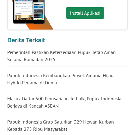
LAMPUNG
Install Aplikasi
WN
JATENG
WN
Berita Terkait
NUSANTARA
Pemerintah Pastikan Ketersediaan Pupuk Tetap Aman
Selama Ramadan 2025
WN
JOGJA
Pupuk Indonesia Kembangkan Proyek Amonia Hijau
Hybrid Pertama di Dunia
WN
JATIM
Masuk Daftar 500 Perusahaan Terbaik, Pupuk Indonesia
Berjaya di Kancah ASEAN
WN
BALI
Pupuk Indonesia Grup Salurkan 329 Hewan Kurban
WN
Kepada 275 Ribu Masyarakat
KALBAR