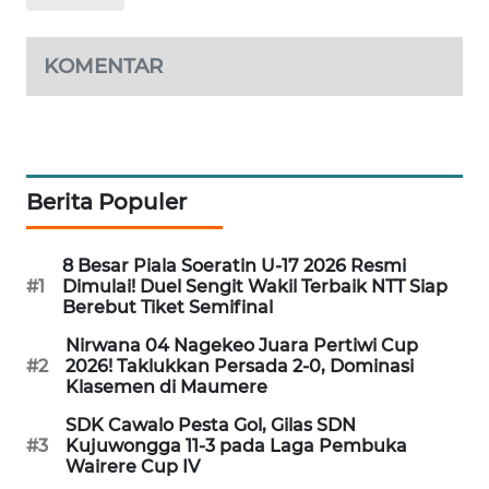
WAHANA
KOMENTAR
HEALTH
WAHANA
DESA
WISATA
Berita Populer
LAPAK
WAHANA
8 Besar Piala Soeratin U-17 2026 Resmi
#1
Dimulai! Duel Sengit Wakil Terbaik NTT Siap
Berebut Tiket Semifinal
Wahana
Network
Nirwana 04 Nagekeo Juara Pertiwi Cup
#2
2026! Taklukkan Persada 2-0, Dominasi
Klasemen di Maumere
KONSUMEN
LISTRIK
SDK Cawalo Pesta Gol, Gilas SDN
#3
Kujuwongga 11-3 pada Laga Pembuka
Wairere Cup IV
MASYARAKAT