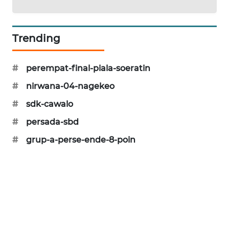
LKKI
Trending
KOPEKLIN
PORTAL
#
perempat-final-piala-soeratin
KONSUMEN
#
nirwana-04-nagekeo
FORWAMKI
#
sdk-cawalo
#
persada-sbd
ALPERKLINAS
#
grup-a-perse-ende-8-poin
FORJASIDA
TAMBANG
NEWS
SITUNGIR