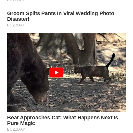
WN
PADANG
LAWAS
WN
SUMEDANG
WN
CIANJUR
WN
KEPULAUAN
SERIBU
WN
TANGERANG
WN
BINJAI