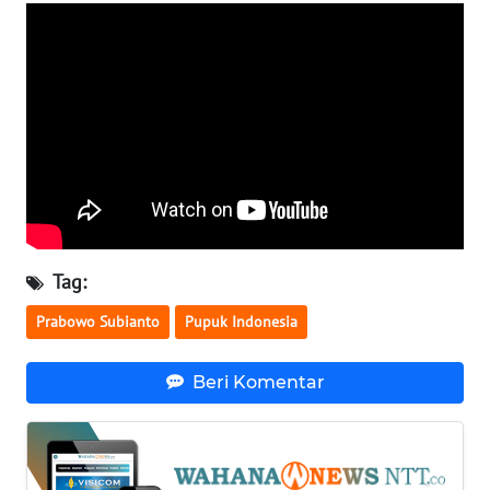
SULTENG
WN
SULBAR
WN
BABEL
WN
SUMBAR
Tag:
WN
Prabowo Subianto
Pupuk Indonesia
SUMSEL
Beri Komentar
WN
BENGKULU
WN