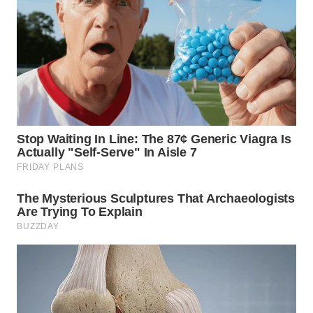
WN
PURWAKARTA
WN
PRIANGAN
TIMUR
WN
SEMARANG
WN
SOLO
WN
BOROBUDUR
WN