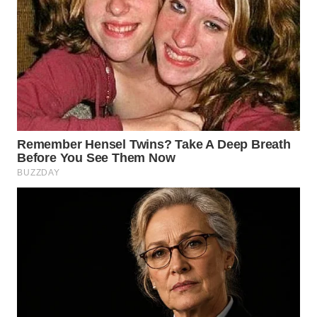
WN
SULUT
WN
MALUKU
WN
MALUT
WN
DAIRI
WN
DANAU
TOBA
WN