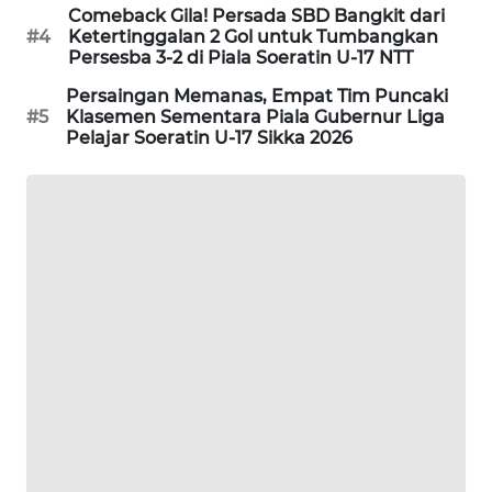
KELISTRIKAN
Comeback Gila! Persada SBD Bangkit dari
#4
Ketertinggalan 2 Gol untuk Tumbangkan
Persesba 3-2 di Piala Soeratin U-17 NTT
WALINKI
ID
Persaingan Memanas, Empat Tim Puncaki
#5
Klasemen Sementara Piala Gubernur Liga
Pelajar Soeratin U-17 Sikka 2026
MAWAKA
ID
MARTABAT
NET
PLN
WATCH
MKLI
LPKKI