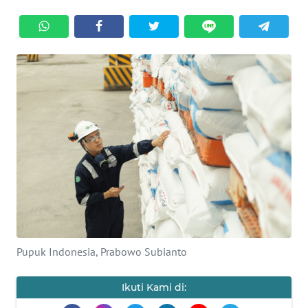
BAJO
OPINI
Informasi
INDEKS
BERITA
KONTAK
KAMI
INFO
IKLAN
Pupuk Indonesia, Prabowo Subianto
TENTANG
KAMI
Ikuti Kami di: