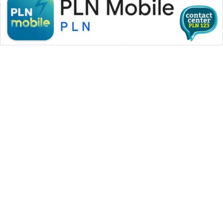
WAHANA MEDIA GROUP
|
|
|
WAHANA NEWS co
WAHANA TANI
WAHANA ADVOKAT
|
|
WAHANA INFRASTRUKTUR
WAHANA KONSUMEN
|
|
|
WAHANA LISTRIK
WAHANA TRAVEL
WAHANA TV
|
|
|
WAHANANEWS id
WAHANANEWS CO ID
WAHANANEWS NET
|
|
|
WAHANA SPORT ID
Wahana UMKM
Wahana Seleb