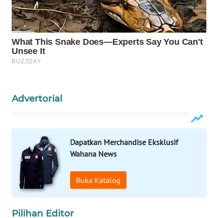
LABUANBAJO
WN
BORNEO
Wahana
Media
Group
Advertorial
WAHANA
NEWS
WAHANA
Dapatkan Merchandise Eksklusif
TANI
Wahana News
WAHANA
Buka Katalog
ADVOKAT
WAHANA
Pilihan Editor