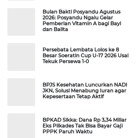
CO ID
Bulan Bakti Posyandu Agustus
WAHANANEWS
2026: Posyandu Ngalu Gelar
Pemberian Vitamin A bagi Bayi
NET
dan Balita
WAHANA
SPORT
Persebata Lembata Lolos ke 8
Besar Soeratin Cup U-17 2026 Usai
Tekuk Persewa 1-0
WAHANA
UMKM
BPJS Kesehatan Luncurkan NADI
WAHANA
JKN, Solusi Menabung Iuran agar
SELEB
Kepesertaan Tetap Aktif
WAHANA
PERSONA
BPKAD Sikka: Dana Rp 3,34 Miliar
Eks Pilkades Tak Bisa Bayar Gaji
WAHANA
PPPK Paruh Waktu
OTOMOTIF