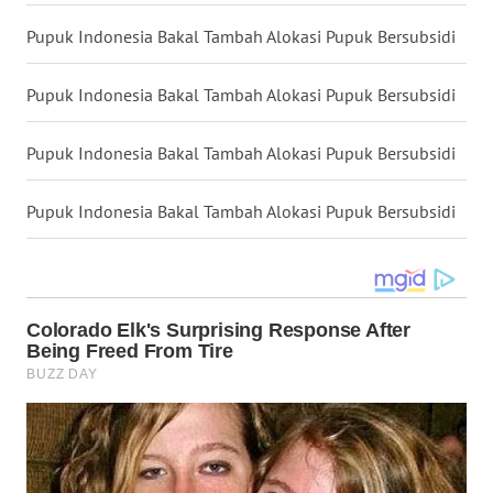
Pupuk Indonesia Bakal Tambah Alokasi Pupuk Bersubsidi
WN
KALTENG
Pupuk Indonesia Bakal Tambah Alokasi Pupuk Bersubsidi
WN
Pupuk Indonesia Bakal Tambah Alokasi Pupuk Bersubsidi
KALTARA
Pupuk Indonesia Bakal Tambah Alokasi Pupuk Bersubsidi
WN
KALSEL
WN
KALTIM
WN
SULSEL
WN
GORONTALO