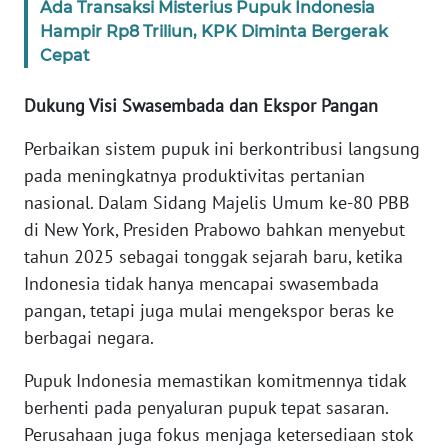
Ada Transaksi Misterius Pupuk Indonesia
Hampir Rp8 Triliun, KPK Diminta Bergerak
WN
Cepat
JABAR
Dukung Visi Swasembada dan Ekspor Pangan
WN
BANTEN
Perbaikan sistem pupuk ini berkontribusi langsung
pada meningkatnya produktivitas pertanian
WN
nasional. Dalam Sidang Majelis Umum ke-80 PBB
NTT
di New York, Presiden Prabowo bahkan menyebut
tahun 2025 sebagai tonggak sejarah baru, ketika
WN
Indonesia tidak hanya mencapai swasembada
KEPRI
pangan, tetapi juga mulai mengekspor beras ke
berbagai negara.
WN
PAPUA
Pupuk Indonesia memastikan komitmennya tidak
berhenti pada penyaluran pupuk tepat sasaran.
WN
Perusahaan juga fokus menjaga ketersediaan stok
PAPUA