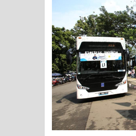
WN
JABAR
WN
BANTEN
WN
NTT
WN
KEPRI
WN
PAPUA
WN
PAPUA
BARAT