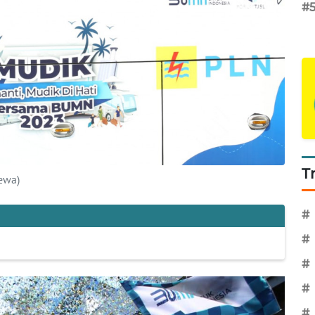
#
T
ewa)
#
#
#
#
#