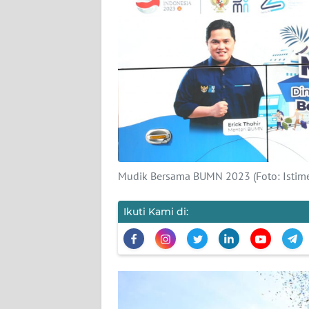
SIBER
REDAKSI
KARIR
DISCLAIMER
Wahana
News
Mudik Bersama BUMN 2023 (Foto: Istim
Regional
Ikuti Kami di:
WN
SUMUT
WN
JAKARTA