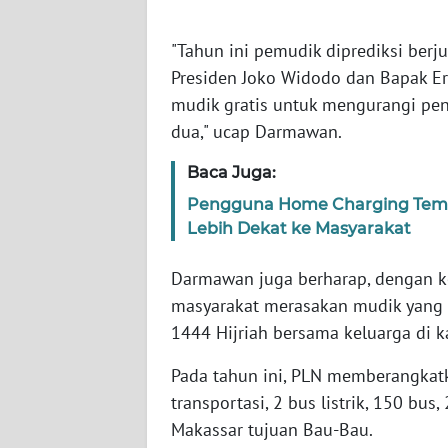
WN
"Tahun ini pemudik diprediksi berju
RIAU
Presiden Joko Widodo dan Bapak Er
mudik gratis untuk mengurangi pe
WN
SERAMBI
dua," ucap Darmawan.
Baca Juga:
WN
JAMBI
Pengguna Home Charging Tem
Lebih Dekat ke Masyarakat
WN
SULTRA
Darmawan juga berharap, dengan k
masyarakat merasakan mudik yang 
WN
1444 Hijriah bersama keluarga di
NTB
Pada tahun ini, PLN memberangkat
transportasi, 2 bus listrik, 150 bus
WN
SULTENG
Makassar tujuan Bau-Bau.