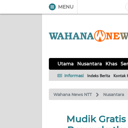
MENU
WAHANA
Tutup
TV
UTAMA
NUSANTARA
Utama
Nusantara
Khas
Ser
KHAS
Informasi
Indeks Berita
Kontak 
SERBA-
Wahana News NTT
Nusantara
SERBI
LABUAN
Mudik Grati
BAJO