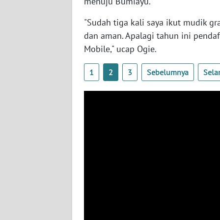
menuju Bumiayu.
WN
KALTENG
"Sudah tiga kali saya ikut mudik g
dan aman. Apalagi tahun ini penda
WN
Mobile," ucap Ogie.
KALTARA
1
2
3
Sebelumnya
Sela
WN
KALSEL
WN
KALTIM
WN
SULSEL
WN
GORONTALO