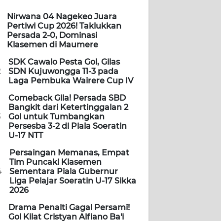
Nirwana 04 Nagekeo Juara
Pertiwi Cup 2026! Taklukkan
Persada 2-0, Dominasi
Klasemen di Maumere
SDK Cawalo Pesta Gol, Gilas
2
SDN Kujuwongga 11-3 pada
Laga Pembuka Wairere Cup IV
Comeback Gila! Persada SBD
Bangkit dari Ketertinggalan 2
3
Gol untuk Tumbangkan
Persesba 3-2 di Piala Soeratin
U-17 NTT
Persaingan Memanas, Empat
Tim Puncaki Klasemen
4
Sementara Piala Gubernur
Liga Pelajar Soeratin U-17 Sikka
2026
Drama Penalti Gagal Persami!
Gol Kilat Cristyan Alfiano Ba'i