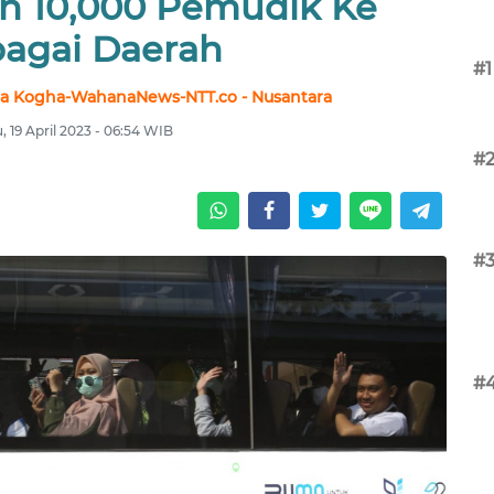
n 10,000 Pemudik Ke
agai Daerah
#1
na Kogha-WahanaNews-NTT.co - Nusantara
, 19 April 2023 - 06:54 WIB
#
#
#