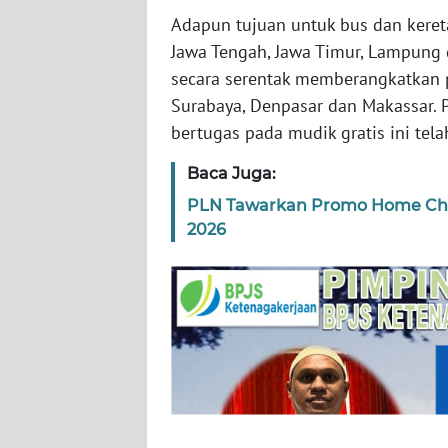
Adapun tujuan untuk bus dan kereta
WN
SULBAR
Jawa Tengah, Jawa Timur, Lampung 
secara serentak memberangkatkan 
WN
Surabaya, Denpasar dan Makassar. 
BABEL
bertugas pada mudik gratis ini tel
Baca Juga:
WN
SUMBAR
PLN Tawarkan Promo Home Char
2026
WN
SUMSEL
WN
BENGKULU
WN
LAMPUNG