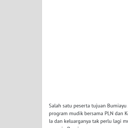
WN
JATENG
WN
NUSANTARA
WN
JOGJA
WN
JATIM
WN
BALI
Salah satu peserta tujuan Bumiayu
WN
program mudik bersama PLN dan Ke
KALBAR
Ia dan keluarganya tak perlu lagi