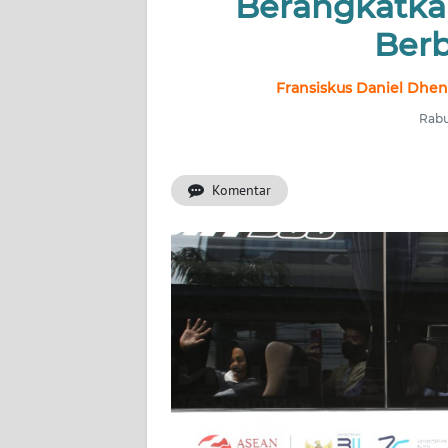
Berangkatka
OPINI
Berb
Informasi
Fransiskus Daniel Dhe
Rabu
INDEKS
BERITA
Komentar
KONTAK
KAMI
INFO
IKLAN
TENTANG
KAMI
PEDOMAN
MEDIA