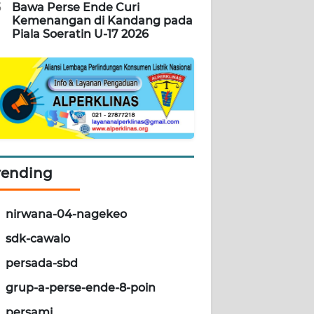
5
Bawa Perse Ende Curi
Kemenangan di Kandang pada
Piala Soeratin U-17 2026
rending
nirwana-04-nagekeo
sdk-cawalo
persada-sbd
grup-a-perse-ende-8-poin
persami