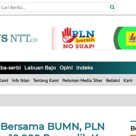
ba-serbi
Labuan Bajo
Opini
Indeks
Kami
Info Iklan
Tentang Kami
Pedoman Media Siber
Redaksi
Karir
s Bersama BUMN, PLN
B