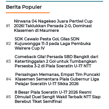
NEWS
Berita Populer
SIDIKALANG
NEWS
Nirwana 04 Nagekeo Juara Pertiwi Cup
#1
2026! Taklukkan Persada 2-0, Dominasi
Klasemen di Maumere
SIBARAGAS
NEWS
SDK Cawalo Pesta Gol, Gilas SDN
#2
Kujuwongga 11-3 pada Laga Pembuka
Wairere Cup IV
METRO
SIANTAR
Comeback Gila! Persada SBD Bangkit dari
NEWS
#3
Ketertinggalan 2 Gol untuk Tumbangkan
Persesba 3-2 di Piala Soeratin U-17 NTT
METRO
Persaingan Memanas, Empat Tim Puncaki
MEDAN
#4
Klasemen Sementara Piala Gubernur Liga
NEWS
Pelajar Soeratin U-17 Sikka 2026
8 Besar Piala Soeratin U-17 2026 Resmi
METRO
#5
Dimulai! Duel Sengit Wakil Terbaik NTT Siap
JAKARTA
Berebut Tiket Semifinal
NEWS