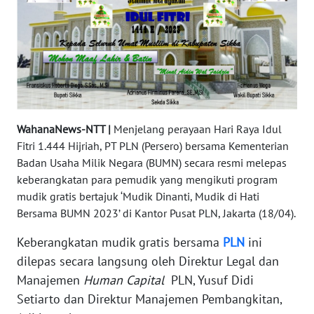
WN
JABAR
WN
BANTEN
WahanaNews-NTT |
Menjelang perayaan Hari Raya Idul
WN
Fitri 1.444 Hijriah, PT PLN (Persero) bersama Kementerian
NTT
Badan Usaha Milik Negara (BUMN) secara resmi melepas
keberangkatan para pemudik yang mengikuti program
WN
mudik gratis bertajuk ‘Mudik Dinanti, Mudik di Hati
KEPRI
Bersama BUMN 2023’ di Kantor Pusat PLN, Jakarta (18/04).
Keberangkatan mudik gratis bersama
PLN
ini
WN
PAPUA
dilepas secara langsung oleh Direktur Legal dan
Manajemen
Human
Capital
PLN, Yusuf Didi
WN
Setiarto dan Direktur Manajemen Pembangkitan,
PAPUA