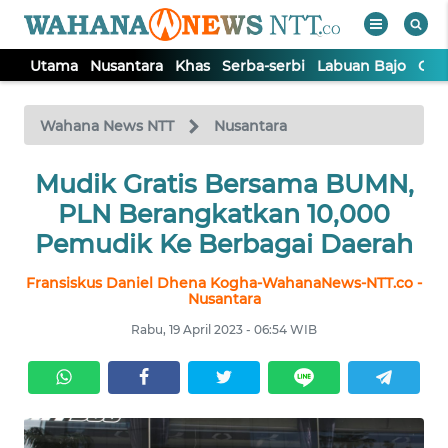
Utama
Nusantara
Khas
Serba-serbi
Labuan Bajo
Opi
WAHANA
Tutup
TV
Wahana News NTT
Nusantara
Mudik Gratis Bersama BUMN,
UTAMA
PLN Berangkatkan 10,000
NUSANTARA
Pemudik Ke Berbagai Daerah
Fransiskus Daniel Dhena Kogha-WahanaNews-NTT.co -
KHAS
Nusantara
Rabu, 19 April 2023 - 06:54 WIB
SERBA-
SERBI
LABUAN