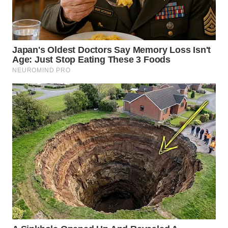
WN
CIREBON
WN
INDRAMAYU
WN
KUNINGAN
WN
MAJALENGKA
WN
SUBANG
WN
SUKABUMI