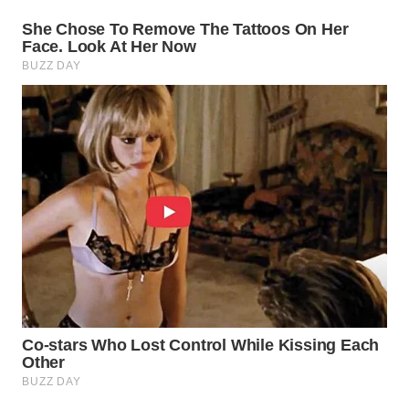
CO ID
WAHANANEWS
NET
WAHANA
SPORT
WAHANA
UMKM
WAHANA
SELEB
WAHANA
PERSONA
WAHANA
OTOMOTIF