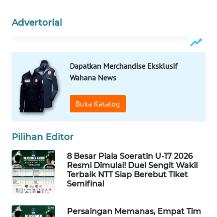
Advertorial
WAHANA
HEALTH
WAHANA
Dapatkan Merchandise Eksklusif
DESA
Wahana News
WISATA
Buka Katalog
LAPAK
WAHANA
Pilihan Editor
Wahana
Network
8 Besar Piala Soeratin U-17 2026
Resmi Dimulai! Duel Sengit Wakil
Terbaik NTT Siap Berebut Tiket
KONSUMEN
Semifinal
LISTRIK
Persaingan Memanas, Empat Tim
MASYARAKAT