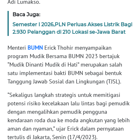
Adi Lumakso.
BARAT
Baca Juga:
WN
Semester I 2026,PLN Perluas Akses Listrik Bagi
RIAU
2.930 Pelanggan di 210 Lokasi se-Jawa Barat
WN
Menteri
BUMN
Erick Thohir menyampaikan
SERAMBI
program Mudik Bersama BUMN 2023 bertajuk
“Mudik Dinanti Mudik di Hati” merupakan salah
WN
satu implementasi bakti BUMN sebagai bentuk
JAMBI
Tanggung Jawab Sosial dan Lingkungan (TJSL).
WN
“Sekaligus langkah strategis untuk memitigasi
SULTRA
potensi risiko kecelakaan lalu lintas bagi pemudik
dengan mengalihkan pemudik pengguna
WN
NTB
kendaraan roda dua ke moda angkutan yang lebih
aman dan nyaman,” ujar Erick dalam pernyataan
WN
tertulis di Jakarta, Senin (17/4/2023).