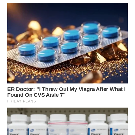
KARAWANG
WN
BEKASI
WN
BOGOR
WN
DEPOK
WN
TAPANULI
UTARA
WN
SAMOSIR