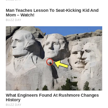
INFRASTRUKTUR
WAHANA
KONSUMEN
WAHANA
LISTRIK
WAHANA
TRAVEL
WAHANA
TV
WAHANANEWS
ID
WAHANANEWS