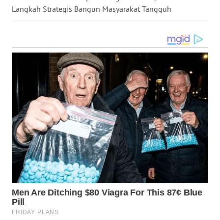
Langkah Strategis Bangun Masyarakat Tangguh
WN
LABUHANBATU
WN
TAPANULI
TENGAH
WN DELI
SERDANG
WN
TEBING
TINGGI
WN
PAKPAK
WN