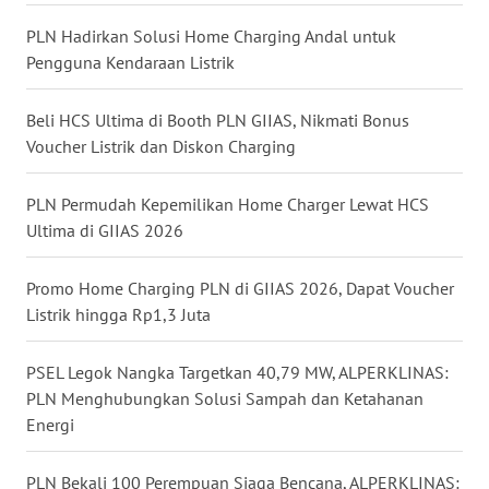
NIAS
PLN Hadirkan Solusi Home Charging Andal untuk
Pengguna Kendaraan Listrik
WN
LANGKAT
Beli HCS Ultima di Booth PLN GIIAS, Nikmati Bonus
Voucher Listrik dan Diskon Charging
WN
TAPANULI
SELATAN
PLN Permudah Kepemilikan Home Charger Lewat HCS
Ultima di GIIAS 2026
WN
TANJUNG
Promo Home Charging PLN di GIIAS 2026, Dapat Voucher
LESUNG
Listrik hingga Rp1,3 Juta
WN
PSEL Legok Nangka Targetkan 40,79 MW, ALPERKLINAS:
KARO
PLN Menghubungkan Solusi Sampah dan Ketahanan
Energi
WN
SIMALUNGUN
PLN Bekali 100 Perempuan Siaga Bencana, ALPERKLINAS: