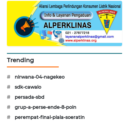
KRT
NEWS
KARING
NEWS
JURNAL
Trending
MARITIM
HUMBANG
#
nirwana-04-nagekeo
NEWS
#
sdk-cawalo
#
persada-sbd
GARONGGANG
NEWS
#
grup-a-perse-ende-8-poin
#
perempat-final-piala-soeratin
FISUELRI
ID