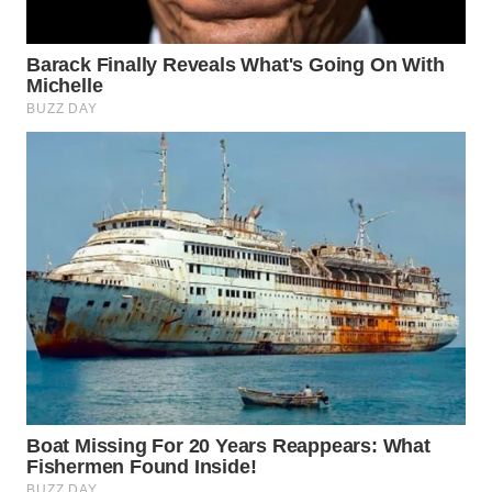
LABUANBAJO
WN
BORNEO
Wahana
Media
Group
WAHANA
NEWS
WAHANA
TANI
WAHANA
ADVOKAT
WAHANA