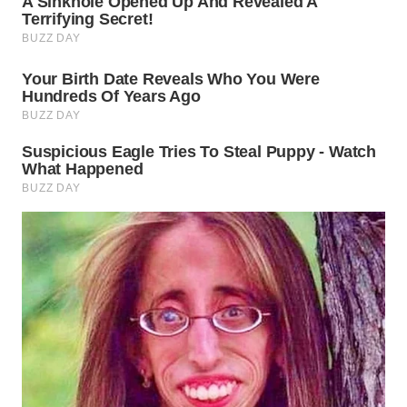
WN
PURWAKARTA
WN
PRIANGAN
TIMUR
WN
SEMARANG
WN
SOLO
WN
BOROBUDUR
WN