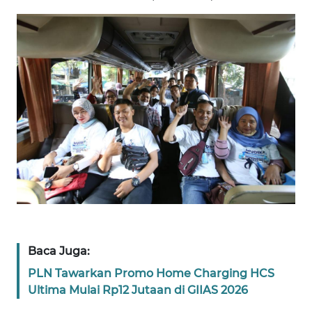
SULTENG
WN
SULBAR
WN
BABEL
WN
SUMBAR
WN
SUMSEL
WN
Baca Juga:
BENGKULU
PLN Tawarkan Promo Home Charging HCS
Ultima Mulai Rp12 Jutaan di GIIAS 2026
WN