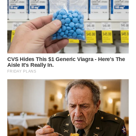
WN
PADANG
LAWAS
WN
SUMEDANG
WN
CIANJUR
WN
KEPULAUAN
SERIBU
WN
TANGERANG
WN
BINJAI