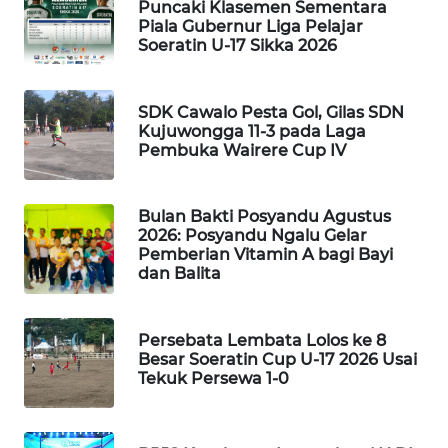
Puncaki Klasemen Sementara
KELISTRIKAN
Piala Gubernur Liga Pelajar
Soeratin U-17 Sikka 2026
WALINKI
ID
SDK Cawalo Pesta Gol, Gilas SDN
Kujuwongga 11-3 pada Laga
MAWAKA
Pembuka Wairere Cup IV
ID
MARTABAT
Bulan Bakti Posyandu Agustus
NET
2026: Posyandu Ngalu Gelar
Pemberian Vitamin A bagi Bayi
dan Balita
PLN
WATCH
Persebata Lembata Lolos ke 8
Besar Soeratin Cup U-17 2026 Usai
MKLI
Tekuk Persewa 1-0
LPKKI