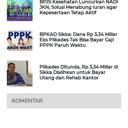
BPJS Kesehatan Luncurkan NADI
LKKI
JKN, Solusi Menabung Iuran agar
Kepesertaan Tetap Aktif
KOPEKLIN
BPKAD Sikka: Dana Rp 3,34 Miliar
PORTAL
Eks Pilkades Tak Bisa Bayar Gaji
KONSUMEN
PPPK Paruh Waktu
FORWAMKI
Pilkades Ditunda, Rp 3,34 Miliar di
ALPERKLINAS
Sikka Dialihkan untuk Bayar
Utang dan Rehab Kantor
FORJASIDA
KOMENTAR
TAMBANG
NEWS
SITUNGIR