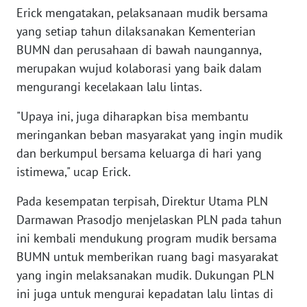
LAMPUNG
Erick mengatakan, pelaksanaan mudik bersama
yang setiap tahun dilaksanakan Kementerian
WN
BUMN dan perusahaan di bawah naungannya,
JATENG
merupakan wujud kolaborasi yang baik dalam
mengurangi kecelakaan lalu lintas.
WN
NUSANTARA
"Upaya ini, juga diharapkan bisa membantu
meringankan beban masyarakat yang ingin mudik
WN
dan berkumpul bersama keluarga di hari yang
JOGJA
istimewa," ucap Erick.
WN
Pada kesempatan terpisah, Direktur Utama PLN
JATIM
Darmawan Prasodjo menjelaskan PLN pada tahun
ini kembali mendukung program mudik bersama
WN
BUMN untuk memberikan ruang bagi masyarakat
BALI
yang ingin melaksanakan mudik. Dukungan PLN
ini juga untuk mengurai kepadatan lalu lintas di
WN
KALBAR