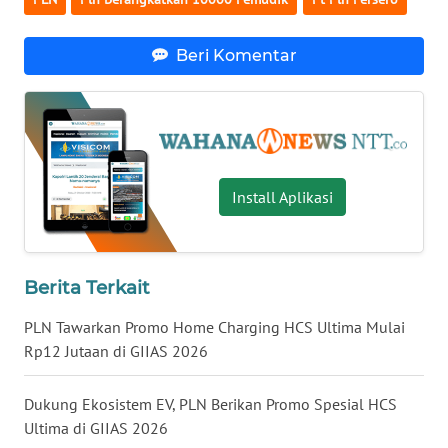
WN
Beri Komentar
SULUT
WN
MALUKU
Install Aplikasi
WN
MALUT
WN
Berita Terkait
DAIRI
PLN Tawarkan Promo Home Charging HCS Ultima Mulai
WN
Rp12 Jutaan di GIIAS 2026
DANAU
TOBA
Dukung Ekosistem EV, PLN Berikan Promo Spesial HCS
Ultima di GIIAS 2026
WN