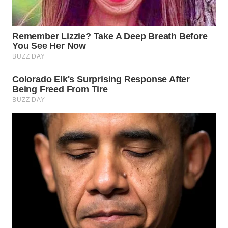
MADURA
WN
SURABAYA
WN
NATUNA
WN
BINTAN
WN
MANDALIKA
WN
LIKUPANG
WN