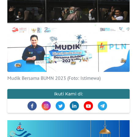
BAJO
OPINI
Informasi
INDEKS
BERITA
KONTAK
KAMI
Mudik Bersama BUMN 2023 (Foto: Istimewa)
INFO
Ikuti Kami di:
IKLAN
TENTANG
KAMI