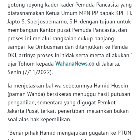
gotong royong kader-kader Pemuda Pancasila yang
diatasnamakan Ketua Umum MPN PP bapak KPH H.
WN
Japto S. Soerjosoemarno, S.H. dengan tujuan untuk
JABAR
membangun Kantor pusat Pemuda Pancasila, dan
proses ini melalui rangkaian cukup panjang
WN
BANTEN
sampai ke Ombusman dan dilanjutkan ke Pemda
DKI, artinya proses ini tidak serta merta dilakukan,"
WN
ujar Tohom kepada
WahanaNews.co
di Jakarta,
NTT
Senin (7/11/2022).
WN
Ia menjelaskan bahwa sebelumnya Hamid Husein
KEPRI
(paman Wanda) bersikeras menuggu hasil putusan
pengadilan, sementara yang digugat Pemkot
WN
Jakarta Pusat terkait penertiban, melainkan bukan
PAPUA
soal alas hak kepemilikan.
WN
"Benar pihak Hamid mengajukan gugatan ke PTUN
PAPUA