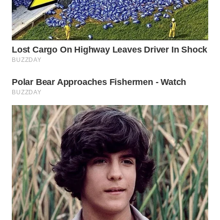
WN
CIREBON
WN
INDRAMAYU
WN
KUNINGAN
WN
MAJALENGKA
WN
SUBANG
WN
SUKABUMI