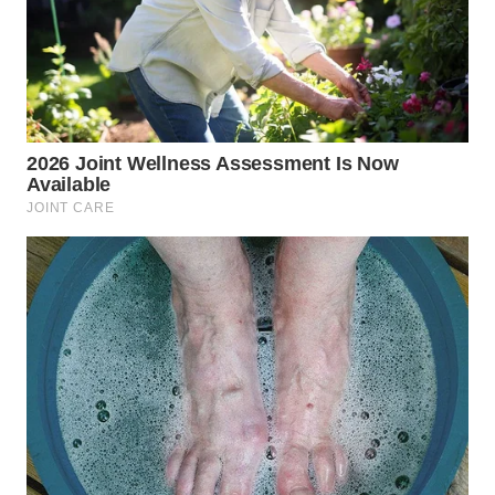
KARAWANG
WN
BEKASI
WN
BOGOR
WN
DEPOK
WN
TAPANULI
UTARA
WN
SAMOSIR