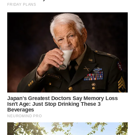
NIAS
WN
LANGKAT
WN
TAPANULI
SELATAN
WN
TANJUNG
LESUNG
WN
KARO
WN
SIMALUNGUN