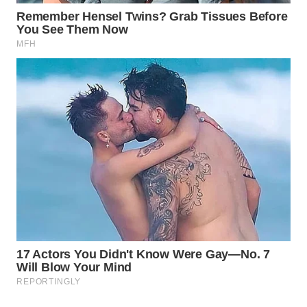
LABUANBAJO
WN
BORNEO
Wahana
Media
Group
WAHANA
NEWS
WAHANA
TANI
WAHANA
ADVOKAT
WAHANA