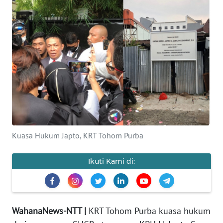
BAJO
OPINI
Informasi
INDEKS
BERITA
KONTAK
KAMI
Kuasa Hukum Japto, KRT Tohom Purba
INFO
Ikuti Kami di:
IKLAN
TENTANG
KAMI
WahanaNews-NTT |
KRT Tohom Purba kuasa hukum