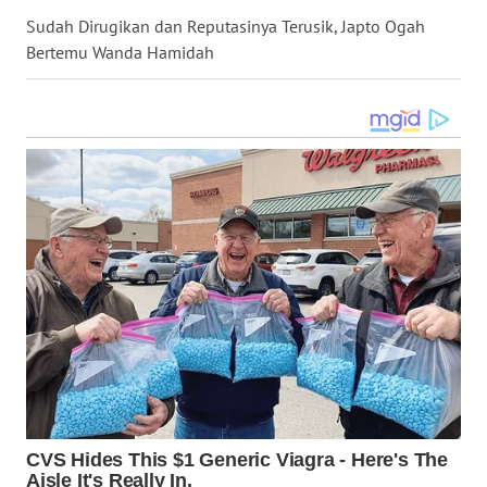
Sudah Dirugikan dan Reputasinya Terusik, Japto Ogah
Bertemu Wanda Hamidah
WN
SULUT
WN
MALUKU
WN
MALUT
WN
DAIRI
WN
DANAU
TOBA
WN