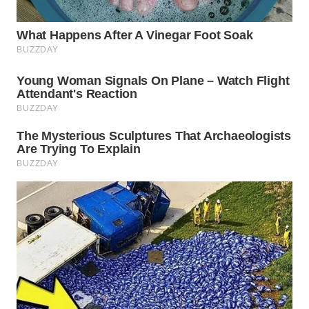
WN
PADANG
LAWAS
WN
SUMEDANG
WN
CIANJUR
WN
KEPULAUAN
SERIBU
WN
TANGERANG
WN
BINJAI