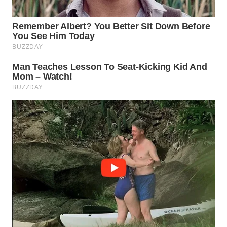
WN
PURWAKARTA
WN
PRIANGAN
TIMUR
WN
SEMARANG
WN
SOLO
WN
BOROBUDUR
WN