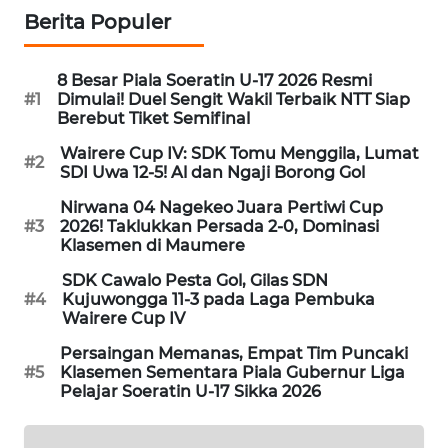
KELISTRIKAN
Berita Populer
WALINKI
8 Besar Piala Soeratin U-17 2026 Resmi
ID
#1
Dimulai! Duel Sengit Wakil Terbaik NTT Siap
Berebut Tiket Semifinal
MAWAKA
Wairere Cup IV: SDK Tomu Menggila, Lumat
ID
#2
SDI Uwa 12-5! Al dan Ngaji Borong Gol
Nirwana 04 Nagekeo Juara Pertiwi Cup
MARTABAT
#3
2026! Taklukkan Persada 2-0, Dominasi
NET
Klasemen di Maumere
SDK Cawalo Pesta Gol, Gilas SDN
PLN
#4
Kujuwongga 11-3 pada Laga Pembuka
WATCH
Wairere Cup IV
Persaingan Memanas, Empat Tim Puncaki
MKLI
#5
Klasemen Sementara Piala Gubernur Liga
Pelajar Soeratin U-17 Sikka 2026
LPKKI