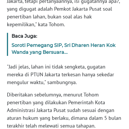
Jakarta, tetapi pertanyaannya, isi gugatannya apa?,
BARAT
yang digugat adalah Pemkot Jakarta Pusat soal
penertiban lahan, bukan soal alas hak
WN
kepemilikan," kata Tohom.
RIAU
Baca Juga:
WN
Soroti Pemegang SIP, Sri Dharen Heran Kok
SERAMBI
Wanda yang Bersuara...
WN
"Jadi jelas, lahan ini tidak sengketa, gugatan
JAMBI
mereka di PTUN Jakarta terkesan hanya sekedar
mengulur waktu," sambungnya.
WN
SULTRA
Diberitakan sebelumnya, menurut Tohom
penertiban yang dilakukan Pemerintah Kota
WN
Administrasi Jakarta Pusat sudah sesuai dengan
NTB
aturan hukum yang berlaku, dimana dalam 5 bulan
terakhir telah melewati semua tahapan.
WN