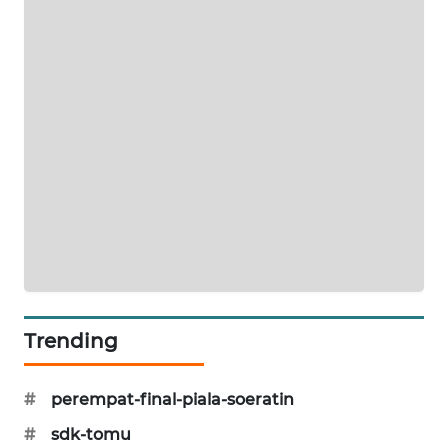
LKKI
KOPEKLIN
PORTAL
KONSUMEN
FORWAMKI
ALPERKLINAS
FORJASIDA
Trending
TAMBANG
NEWS
#
perempat-final-piala-soeratin
SITUNGIR
#
sdk-tomu