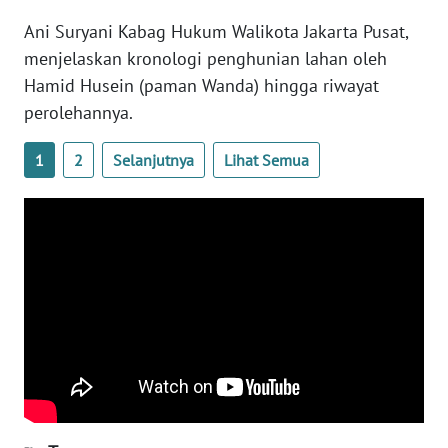
SULTENG
Ani Suryani Kabag Hukum Walikota Jakarta Pusat,
menjelaskan kronologi penghunian lahan oleh
WN
SULBAR
Hamid Husein (paman Wanda) hingga riwayat
perolehannya.
WN
BABEL
1
2
Selanjutnya
Lihat Semua
WN
SUMBAR
WN
SUMSEL
WN
BENGKULU
WN