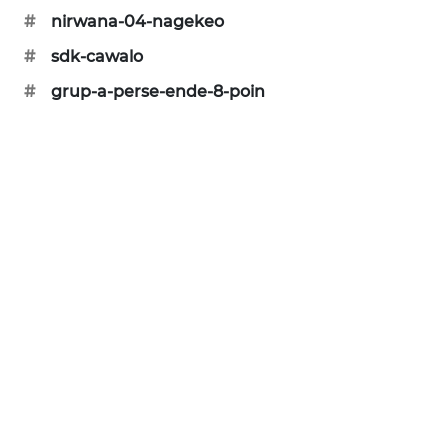
NEWS
#
nirwana-04-nagekeo
#
sdk-cawalo
SIDIKALANG
NEWS
#
grup-a-perse-ende-8-poin
SIBARAGAS
NEWS
METRO
SIANTAR
NEWS
METRO
MEDAN
NEWS
METRO
JAKARTA
NEWS