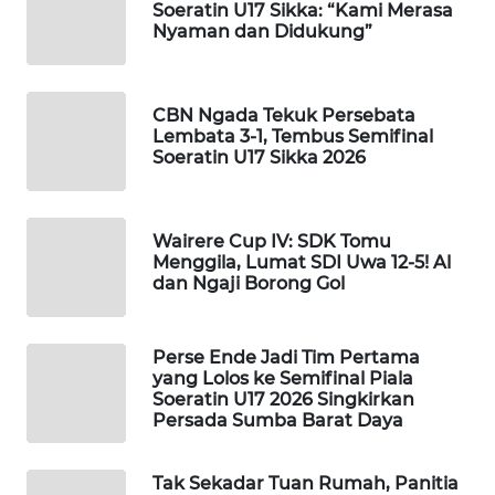
CO ID
Soeratin U17 Sikka: “Kami Merasa
Nyaman dan Didukung”
WAHANANEWS
NET
CBN Ngada Tekuk Persebata
Lembata 3-1, Tembus Semifinal
WAHANA
Soeratin U17 Sikka 2026
SPORT
WAHANA
Wairere Cup IV: SDK Tomu
UMKM
Menggila, Lumat SDI Uwa 12-5! Al
dan Ngaji Borong Gol
WAHANA
SELEB
Perse Ende Jadi Tim Pertama
yang Lolos ke Semifinal Piala
WAHANA
Soeratin U17 2026 Singkirkan
PERSONA
Persada Sumba Barat Daya
WAHANA
Tak Sekadar Tuan Rumah, Panitia
OTOMOTIF