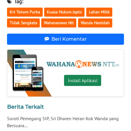
Tag:
LAMPUNG
Krt Tohom Purba
Kuasa Hukum Japto
Lahan Milik
WN
JATENG
Tidak Sengketa
Wahananews Ntt
Wanda Hamidah
WN
Beri Komentar
NUSANTARA
WN
JOGJA
Install Aplikasi
WN
JATIM
WN
Berita Terkait
BALI
Soroti Pemegang SIP, Sri Dharen Heran Kok Wanda yang
WN
Bersuara...
KALBAR