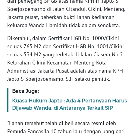
dari pemegang SHGB atas nama KPH H. Japto S.
PEDOMAN
MEDIA
Soerjosoemarno di Jalan Citandui, Cikini, Menteng,
SIBER
Jakarta pusat, beberkan bukti lahan kediaman
keluarga Wanda Hamidah tidak dalam sengketa.
REDAKSI
Diketahui, dalam Sertifikat HGB No. 1000/Cikini
seluas 765 M2 dan Sertifikat HGB No. 1001/Cikini
KARIR
seluas 534 M2 yang terletak di Jalan Ciasem No 2
Kelurahan Cikini Kecamatan Menteng Kota
DISCLAIMER
Administrasi Jakarta Pusat adalah atas nama KPH
Wahana
Japto S Soerjosoemamo, S.H selaku pemilik.
News
Regional
Baca Juga:
Kuasa Hukum Japto : Ada 4 Pertanyaan Harus
WN
Dijawab Wanda, di Antaranya Terkait SIP
SUMUT
"Lahan tersebut telah di beli secara resmi oleh
WN
Pemuda Pancasila 10 tahun lalu dengan uang dari
JAKARTA