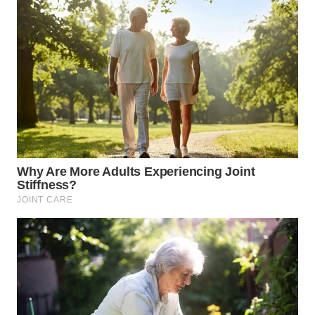
WN
LABUHANBATU
WN
TAPANULI
TENGAH
WN DELI
SERDANG
WN
TEBING
TINGGI
WN
PAKPAK
WN