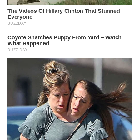
MADURA
WN
SURABAYA
WN
NATUNA
WN
BINTAN
WN
MANDALIKA
WN
LIKUPANG
WN