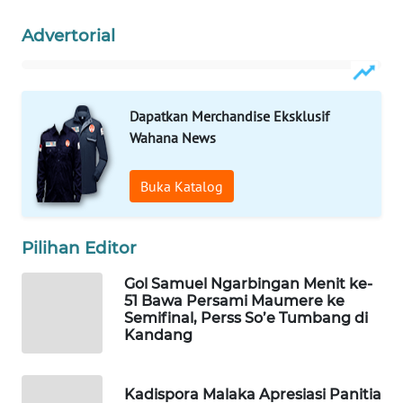
INFRASTRUKTUR
Advertorial
WAHANA
KONSUMEN
Dapatkan Merchandise Eksklusif
WAHANA
Wahana News
LISTRIK
Buka Katalog
WAHANA
TRAVEL
Pilihan Editor
WAHANA
TV
Gol Samuel Ngarbingan Menit ke-
51 Bawa Persami Maumere ke
Semifinal, Perss So’e Tumbang di
WAHANANEWS
Kandang
ID
WAHANANEWS
Kadispora Malaka Apresiasi Panitia