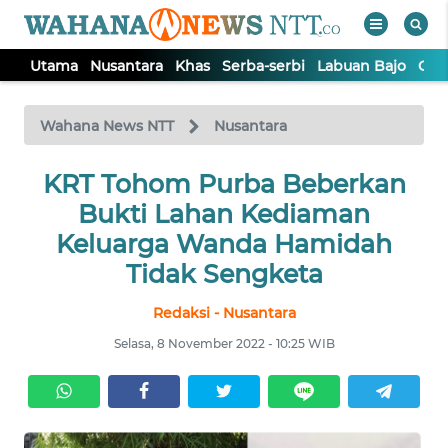
Utama
Nusantara
Khas
Serba-serbi
Labuan Bajo
Opi
WAHANA
Tutup
TV
Wahana News NTT
Nusantara
KRT Tohom Purba Beberkan
UTAMA
Bukti Lahan Kediaman
NUSANTARA
Keluarga Wanda Hamidah
Tidak Sengketa
KHAS
Redaksi - Nusantara
Selasa, 8 November 2022 - 10:25 WIB
SERBA-
SERBI
LABUAN