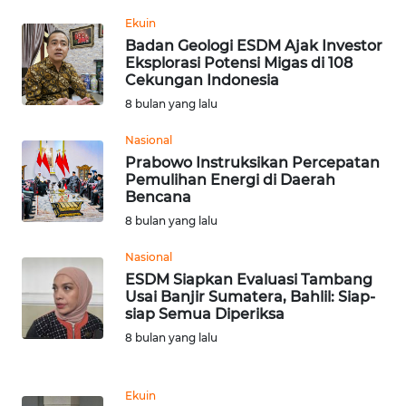
KARAWANG
Ekuin
Badan Geologi ESDM Ajak Investor
WN
Eksplorasi Potensi Migas di 108
Cekungan Indonesia
BEKASI
8 bulan yang lalu
WN
Nasional
BOGOR
Prabowo Instruksikan Percepatan
Pemulihan Energi di Daerah
WN
Bencana
DEPOK
8 bulan yang lalu
Nasional
WN
ESDM Siapkan Evaluasi Tambang
TAPANULI
Usai Banjir Sumatera, Bahlil: Siap-
UTARA
siap Semua Diperiksa
8 bulan yang lalu
WN
SAMOSIR
Ekuin