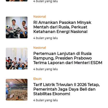
4 bulan yang lalu
WN
Nasional
KALTENG
RI Amankan Pasokan Minyak
Mentah dari Rusia, Perkuat
WN
Ketahanan Energi Nasional
KALTARA
4 bulan yang lalu
Nasional
WN
KALSEL
Pertemuan Lanjutan di Rusia
Rampung, Presiden Prabowo
Terima Laporan dari Menteri ESDM
WN
4 bulan yang lalu
KALTIM
Ekuin
WN
Tarif Listrik Triwulan II 2026 Tetap,
SULSEL
Pemerintah Jaga Daya Beli dan
Stabilitas Ekonomi
4 bulan yang lalu
WN
GORONTALO