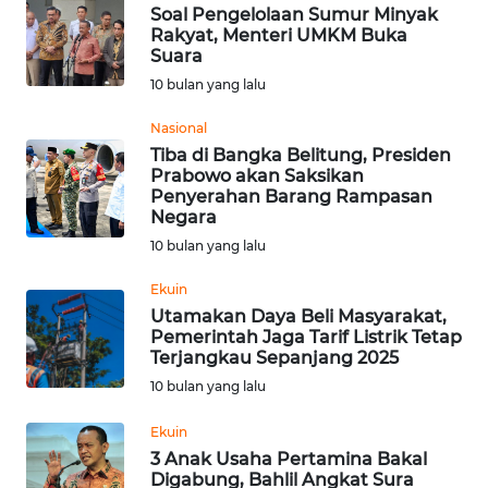
WN
Soal Pengelolaan Sumur Minyak
PADANG
Rakyat, Menteri UMKM Buka
Suara
LAWAS
10 bulan yang lalu
WN
Nasional
SUMEDANG
Tiba di Bangka Belitung, Presiden
Prabowo akan Saksikan
WN
Penyerahan Barang Rampasan
Negara
CIANJUR
10 bulan yang lalu
WN
Ekuin
KEPULAUAN
Utamakan Daya Beli Masyarakat,
SERIBU
Pemerintah Jaga Tarif Listrik Tetap
Terjangkau Sepanjang 2025
WN
10 bulan yang lalu
TANGERANG
Ekuin
3 Anak Usaha Pertamina Bakal
WN
Digabung, Bahlil Angkat Sura
BINJAI