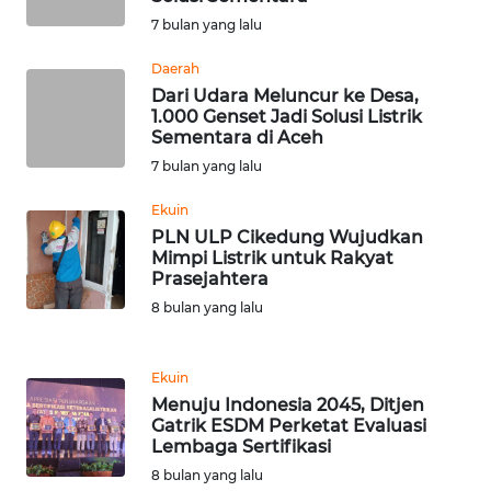
7 bulan yang lalu
WN
LABUHANBATU
Daerah
Dari Udara Meluncur ke Desa,
WN
1.000 Genset Jadi Solusi Listrik
TAPANULI
Sementara di Aceh
TENGAH
7 bulan yang lalu
Ekuin
WN DELI
PLN ULP Cikedung Wujudkan
SERDANG
Mimpi Listrik untuk Rakyat
Prasejahtera
WN
8 bulan yang lalu
TEBING
TINGGI
Ekuin
WN
Menuju Indonesia 2045, Ditjen
Gatrik ESDM Perketat Evaluasi
PAKPAK
Lembaga Sertifikasi
8 bulan yang lalu
WN