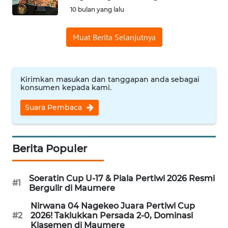
10 bulan yang lalu
WN
CIREBON
Muat Berita Selanjutnya
WN
INDRAMAYU
Kirimkan masukan dan tanggapan anda sebagai
konsumen kepada kami.
WN
Suara Pembaca
KUNINGAN
WN
Berita Populer
MAJALENGKA
WN
Soeratin Cup U-17 & Piala Pertiwi 2026 Resmi
#1
SUBANG
Bergulir di Maumere
Nirwana 04 Nagekeo Juara Pertiwi Cup
WN
#2
2026! Taklukkan Persada 2-0, Dominasi
SUKABUMI
Klasemen di Maumere