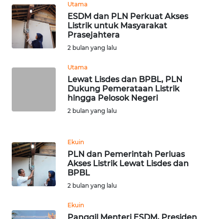
Utama
BARAT
ESDM dan PLN Perkuat Akses
Listrik untuk Masyarakat
WN
Prasejahtera
RIAU
2 bulan yang lalu
WN
Utama
SERAMBI
Lewat Lisdes dan BPBL, PLN
Dukung Pemerataan Listrik
hingga Pelosok Negeri
WN
2 bulan yang lalu
JAMBI
WN
Ekuin
SULTRA
PLN dan Pemerintah Perluas
Akses Listrik Lewat Lisdes dan
BPBL
WN
2 bulan yang lalu
NTB
Ekuin
WN
Panggil Menteri ESDM, Presiden