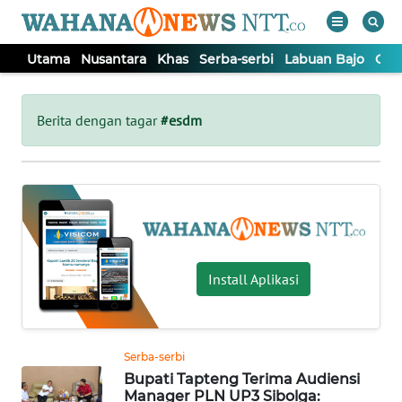
Utama
Nusantara
Khas
Serba-serbi
Labuan Bajo
Opi
WAHANA
Tutup
TV
Berita dengan tagar
#esdm
UTAMA
NUSANTARA
KHAS
Install Aplikasi
SERBA-
SERBI
Serba-serbi
Bupati Tapteng Terima Audiensi
LABUAN
Manager PLN UP3 Sibolga: