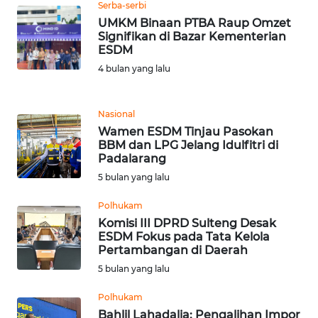
Serba-serbi
UMKM Binaan PTBA Raup Omzet
WN
Signifikan di Bazar Kementerian
SULUT
ESDM
4 bulan yang lalu
WN
MALUKU
Nasional
Wamen ESDM Tinjau Pasokan
WN
BBM dan LPG Jelang Idulfitri di
MALUT
Padalarang
5 bulan yang lalu
WN
Polhukam
DAIRI
Komisi III DPRD Sulteng Desak
ESDM Fokus pada Tata Kelola
WN
Pertambangan di Daerah
DANAU
5 bulan yang lalu
TOBA
Polhukam
WN
Bahlil Lahadalia: Pengalihan Impor