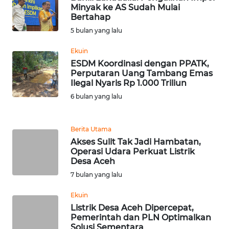
NIAS
Minyak ke AS Sudah Mulai
Bertahap
5 bulan yang lalu
WN
LANGKAT
Ekuin
ESDM Koordinasi dengan PPATK,
WN
Perputaran Uang Tambang Emas
TAPANULI
Ilegal Nyaris Rp 1.000 Triliun
SELATAN
6 bulan yang lalu
WN
Berita Utama
TANJUNG
LESUNG
Akses Sulit Tak Jadi Hambatan,
Operasi Udara Perkuat Listrik
Desa Aceh
WN
7 bulan yang lalu
KARO
Ekuin
WN
Listrik Desa Aceh Dipercepat,
SIMALUNGUN
Pemerintah dan PLN Optimalkan
Solusi Sementara