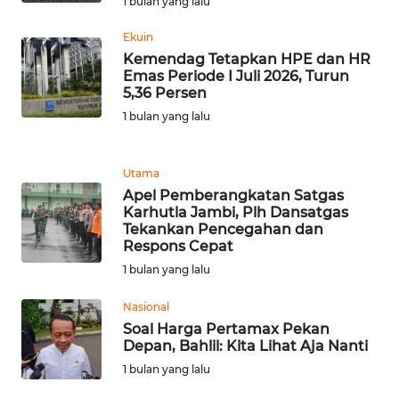
1 bulan yang lalu
Ekuin
WN
Kemendag Tetapkan HPE dan HR
JABAR
Emas Periode I Juli 2026, Turun
5,36 Persen
WN
1 bulan yang lalu
BANTEN
WN
Utama
NTT
Apel Pemberangkatan Satgas
Karhutla Jambi, Plh Dansatgas
Tekankan Pencegahan dan
WN
Respons Cepat
KEPRI
1 bulan yang lalu
WN
Nasional
PAPUA
Soal Harga Pertamax Pekan
Depan, Bahlil: Kita Lihat Aja Nanti
1 bulan yang lalu
WN
PAPUA