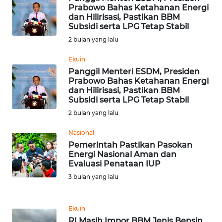
SULTENG
Prabowo Bahas Ketahanan Energi
dan Hilirisasi, Pastikan BBM
Subsidi serta LPG Tetap Stabil
WN
2 bulan yang lalu
SULBAR
Ekuin
WN
Panggil Menteri ESDM, Presiden
BABEL
Prabowo Bahas Ketahanan Energi
dan Hilirisasi, Pastikan BBM
Subsidi serta LPG Tetap Stabil
WN
2 bulan yang lalu
SUMBAR
Nasional
WN
Pemerintah Pastikan Pasokan
SUMSEL
Energi Nasional Aman dan
Evaluasi Penataan IUP
WN
3 bulan yang lalu
BENGKULU
Ekuin
WN
RI Masih Impor BBM Jenis Bensin