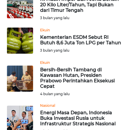
LAMPUNG
20 Kilo Liter/Tahun, Tapi Bukan
dari Timur Tengah
WN
3 bulan yang lalu
JATENG
Ekuin
Kementerian ESDM Sebut RI
WN
Butuh 8,6 Juta Ton LPG per Tahun
NUSANTARA
3 bulan yang lalu
WN
Ekuin
JOGJA
Bersih-Bersih Tambang di
Kawasan Hutan, Presiden
Prabowo Perintahkan Eksekusi
WN
Cepat
JATIM
4 bulan yang lalu
WN
Nasional
BALI
Energi Masa Depan, Indonesia
Buka Investasi Rusia untuk
Infrastruktur Strategis Nasional
WN
KALBAR