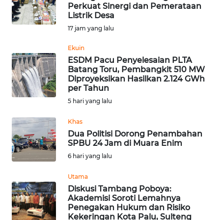
BAJO
Perkuat Sinergi dan Pemerataan
Listrik Desa
OPINI
17 jam yang lalu
Ekuin
Informasi
ESDM Pacu Penyelesaian PLTA
Batang Toru, Pembangkit 510 MW
INDEKS
Diproyeksikan Hasilkan 2.124 GWh
BERITA
per Tahun
5 hari yang lalu
KONTAK
Khas
KAMI
Dua Politisi Dorong Penambahan
SPBU 24 Jam di Muara Enim
INFO
6 hari yang lalu
IKLAN
Utama
TENTANG
Diskusi Tambang Poboya:
KAMI
Akademisi Soroti Lemahnya
Penegakan Hukum dan Risiko
Kekeringan Kota Palu, Sulteng