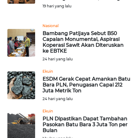
PEDOMAN
19 hari yang lalu
MEDIA
SIBER
Nasional
REDAKSI
Bambang Patijaya Sebut B50
Capaian Monumental, Aspirasi
Koperasi Sawit Akan Diteruskan
KARIR
ke EBTKE
24 hari yang lalu
DISCLAIMER
Ekuin
ESDM Gerak Cepat Amankan Batu
Wahana
Bara PLN, Penugasan Capai 212
News
Juta Metrik Ton
Regional
24 hari yang lalu
WN
Ekuin
SUMUT
PLN Dipastikan Dapat Tambahan
Pasokan Batu Bara 3 Juta Ton per
WN
Bulan
JAKARTA