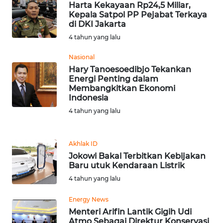
Harta Kekayaan Rp24,5 Miliar,
BARAT
Kepala Satpol PP Pejabat Terkaya
di DKI Jakarta
WN
4 tahun yang lalu
RIAU
Nasional
WN
Hary Tanoesoedibjo Tekankan
Energi Penting dalam
SERAMBI
Membangkitkan Ekonomi
Indonesia
WN
4 tahun yang lalu
JAMBI
WN
Akhlak ID
SULTRA
Jokowi Bakal Terbitkan Kebijakan
Baru utuk Kendaraan Listrik
4 tahun yang lalu
WN
NTB
Energy News
Menteri Arifin Lantik Gigih Udi
WN
Atmo Sebagai Direktur Konservasi