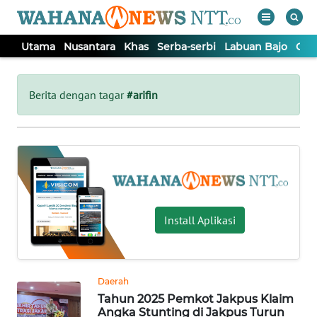
Utama
Nusantara
Khas
Serba-serbi
Labuan Bajo
Opi
WAHANA
Tutup
TV
Berita dengan tagar
#arifin
UTAMA
NUSANTARA
KHAS
Install Aplikasi
SERBA-
SERBI
Daerah
Tahun 2025 Pemkot Jakpus Klaim
LABUAN
Angka Stunting di Jakpus Turun