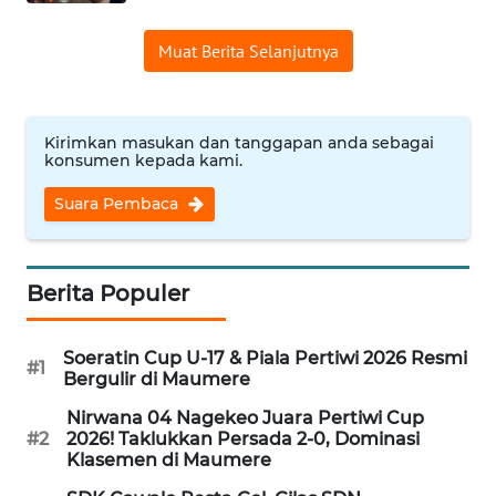
WN
Muat Berita Selanjutnya
LABUHANBATU
WN
TAPANULI
Kirimkan masukan dan tanggapan anda sebagai
konsumen kepada kami.
TENGAH
Suara Pembaca
WN DELI
SERDANG
Berita Populer
WN
TEBING
TINGGI
Soeratin Cup U-17 & Piala Pertiwi 2026 Resmi
#1
Bergulir di Maumere
WN
Nirwana 04 Nagekeo Juara Pertiwi Cup
PAKPAK
#2
2026! Taklukkan Persada 2-0, Dominasi
Klasemen di Maumere
WN