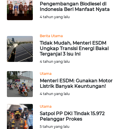
NIAS
Pengembangan Biodiesel di
Indonesia Beri Manfaat Nyata
4 tahun yang lalu
WN
LANGKAT
Berita Utama
WN
Tidak Mudah, Menteri ESDM
TAPANULI
Ungkap Transisi Energi Bakal
SELATAN
Terganjal 3 Isu Ini
4 tahun yang lalu
WN
TANJUNG
Utama
LESUNG
Menteri ESDM: Gunakan Motor
Listrik Banyak Keuntungan!
4 tahun yang lalu
WN
KARO
Utama
Satpol PP DKI Tindak 15.972
WN
Pelanggar Prokes
SIMALUNGUN
5 tahun yang lalu