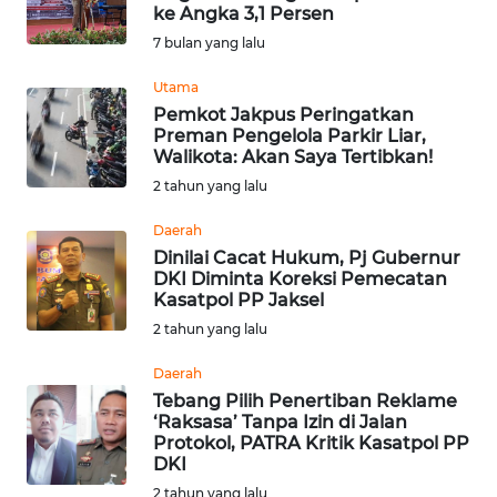
BAJO
ke Angka 3,1 Persen
7 bulan yang lalu
OPINI
Utama
Pemkot Jakpus Peringatkan
Informasi
Preman Pengelola Parkir Liar,
Walikota: Akan Saya Tertibkan!
INDEKS
2 tahun yang lalu
BERITA
Daerah
KONTAK
Dinilai Cacat Hukum, Pj Gubernur
DKI Diminta Koreksi Pemecatan
KAMI
Kasatpol PP Jaksel
2 tahun yang lalu
INFO
IKLAN
Daerah
Tebang Pilih Penertiban Reklame
TENTANG
‘Raksasa’ Tanpa Izin di Jalan
Protokol, PATRA Kritik Kasatpol PP
KAMI
DKI
2 tahun yang lalu