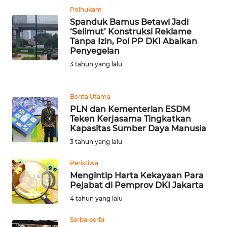
Polhukam
Spanduk Bamus Betawi Jadi
WN
‘Selimut’ Konstruksi Reklame
JABAR
Tanpa Izin, Pol PP DKI Abaikan
Penyegelan
WN
3 tahun yang lalu
BANTEN
Berita Utama
WN
PLN dan Kementerian ESDM
NTT
Teken Kerjasama Tingkatkan
Kapasitas Sumber Daya Manusia
WN
3 tahun yang lalu
KEPRI
Peristiwa
WN
Mengintip Harta Kekayaan Para
PAPUA
Pejabat di Pemprov DKI Jakarta
4 tahun yang lalu
WN
Serba-serbi
PAPUA