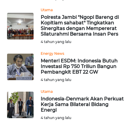
LAMPUNG
Utama
WN
Polresta Jambi "Ngopi Bareng di
Kopitiam sahabat" Tingkatkan
JATENG
Sinergitas dengan Mempererat
Silaturahmi Bersama Insan Pers
WN
4 tahun yang lalu
NUSANTARA
Energy News
WN
Menteri ESDM: Indonesia Butuh
Investasi Rp 750 Triliun Bangun
JOGJA
Pembangkit EBT 22 GW
4 tahun yang lalu
WN
JATIM
Utama
Indonesia-Denmark Akan Perkuat
WN
Kerja Sama Bilateral Bidang
Energi
BALI
4 tahun yang lalu
WN
KALBAR