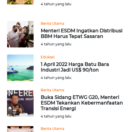
4 tahun yang lalu
WN
SULUT
Berita Utama
Menteri ESDM Ingatkan Distribusi
WN
BBM Harus Tepat Sasaran
MALUKU
4 tahun yang lalu
Edukasi
WN
MALUT
1 April 2022 Harga Batu Bara
Industri Jadi US$ 90/ton
4 tahun yang lalu
WN
DAIRI
Berita Utama
Buka Sidang ETWG G20, Menteri
WN
ESDM Tekankan Kebermanfaatan
DANAU
Transisi Energi
TOBA
4 tahun yang lalu
Berita Utama
WN