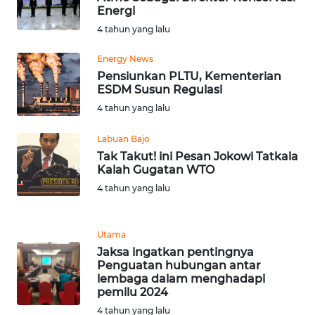
SULTENG
Energi
4 tahun yang lalu
WN
SULBAR
Energy News
Pensiunkan PLTU, Kementerian
ESDM Susun Regulasi
WN
4 tahun yang lalu
BABEL
Labuan Bajo
WN
Tak Takut! ini Pesan Jokowi Tatkala
SUMBAR
Kalah Gugatan WTO
4 tahun yang lalu
WN
SUMSEL
Utama
WN
Jaksa ingatkan pentingnya
Penguatan hubungan antar
BENGKULU
lembaga dalam menghadapi
pemilu 2024
WN
4 tahun yang lalu