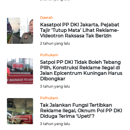
PEDOMAN
MEDIA
SIBER
Daerah
Kasatpol PP DKI Jakarta, Pejabat
REDAKSI
Tajir ‘Tutup Mata’ Lihat Reklame-
Videotron Raksasa Tak Berizin
2 tahun yang lalu
KARIR
Polhukam
DISCLAIMER
Satpol PP DKI Tidak Boleh Tebang
Pilih, Konstruksi Reklame Ilegal di
Jalan Epicentrum Kuningan Harus
Wahana
Dibongkar
News
Regional
3 tahun yang lalu
Polhukam
WN
Tak Jalankan Fungsi Tertibkan
SUMUT
Reklame Ilegal, Oknum Pol PP DKI
Diduga Terima ‘Upeti’?
WN
3 tahun yang lalu
JAKARTA