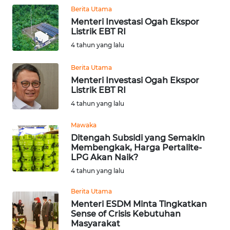
Berita Utama
Menteri Investasi Ogah Ekspor
WN
Listrik EBT RI
KALTENG
4 tahun yang lalu
WN
Berita Utama
KALTARA
Menteri Investasi Ogah Ekspor
Listrik EBT RI
WN
4 tahun yang lalu
KALSEL
Mawaka
Ditengah Subsidi yang Semakin
WN
Membengkak, Harga Pertalite-
KALTIM
LPG Akan Naik?
4 tahun yang lalu
WN
SULSEL
Berita Utama
Menteri ESDM Minta Tingkatkan
Sense of Crisis Kebutuhan
WN
Masyarakat
GORONTALO