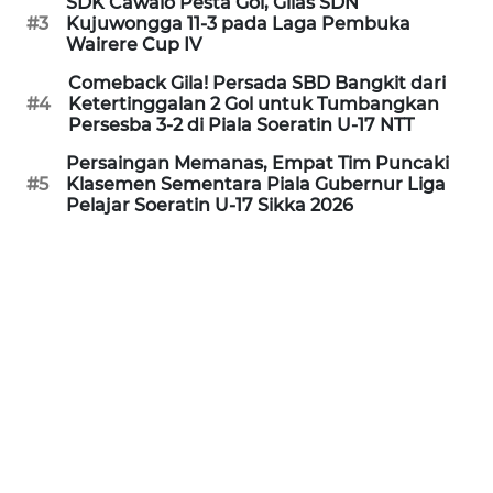
SDK Cawalo Pesta Gol, Gilas SDN
KARAWANG
#3
Kujuwongga 11-3 pada Laga Pembuka
Wairere Cup IV
WN
Comeback Gila! Persada SBD Bangkit dari
BEKASI
#4
Ketertinggalan 2 Gol untuk Tumbangkan
Persesba 3-2 di Piala Soeratin U-17 NTT
WN
Persaingan Memanas, Empat Tim Puncaki
BOGOR
#5
Klasemen Sementara Piala Gubernur Liga
Pelajar Soeratin U-17 Sikka 2026
WN
DEPOK
WN
TAPANULI
UTARA
WN
SAMOSIR