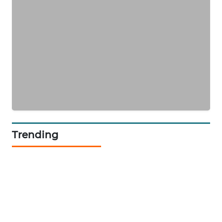
LKKI
KOPEKLIN
PORTAL
KONSUMEN
FORWAMKI
ALPERKLINAS
Trending
FORJASIDA
TAMBANG
NEWS
SITUNGIR