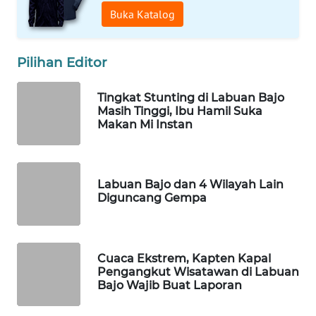
Buka Katalog
WAHANANEWS
NET
Pilihan Editor
WAHANA
Tingkat Stunting di Labuan Bajo
SPORT
Masih Tinggi, Ibu Hamil Suka
Makan Mi Instan
WAHANA
UMKM
Labuan Bajo dan 4 Wilayah Lain
WAHANA
Diguncang Gempa
SELEB
WAHANA
Cuaca Ekstrem, Kapten Kapal
PERSONA
Pengangkut Wisatawan di Labuan
Bajo Wajib Buat Laporan
WAHANA
OTOMOTIF