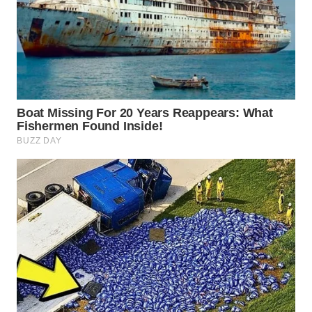
WN
CIREBON
WN
INDRAMAYU
WN
KUNINGAN
WN
MAJALENGKA
WN
SUBANG
WN
SUKABUMI