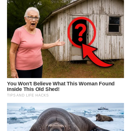
WN
LABUHANBATU
WN
TAPANULI
TENGAH
WN DELI
SERDANG
WN
TEBING
TINGGI
WN
PAKPAK
WN