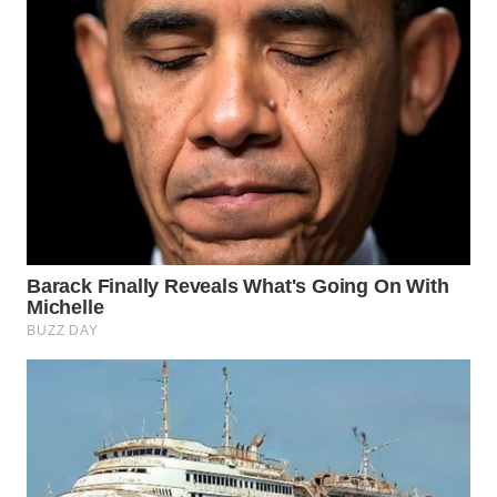
WN
PADANG
LAWAS
WN
SUMEDANG
WN
CIANJUR
WN
KEPULAUAN
SERIBU
WN
TANGERANG
WN
BINJAI