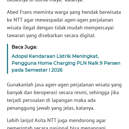
MEDIA
Abed Frans meminta warga yang hendak berwisata
SIBER
ke NTT agar mewaspadai agen-agen perjalanan
wisata ilegal dengan tidak mudah mempercayai
REDAKSI
tawaran yang disebarkan secara digital.
KARIR
Baca Juga:
Adopsi Kendaraan Listrik Meningkat,
DISCLAIMER
Pengguna Home Charging PLN Naik 9 Persen
pada Semester I 2026
Wahana
News
Regional
Gunakanlah jasa agen-agen perjalanan wisata yang
banyak dan beroperasi secara resmi, sehingga jika
WN
terjadi persoalan di lapangan maka ada
SUMUT
penanggung jawab yang jelas, katanya.
Lebih lanjut Asita NTT juga mendorong agar
WN
JAKARTA
pemerintah secara nasional bisa menangani