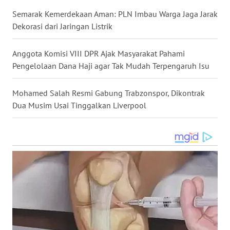
Semarak Kemerdekaan Aman: PLN Imbau Warga Jaga Jarak
WN
Dekorasi dari Jaringan Listrik
KALTENG
Anggota Komisi VIII DPR Ajak Masyarakat Pahami
WN
Pengelolaan Dana Haji agar Tak Mudah Terpengaruh Isu
KALTARA
Mohamed Salah Resmi Gabung Trabzonspor, Dikontrak
WN
Dua Musim Usai Tinggalkan Liverpool
KALSEL
WN
KALTIM
WN
SULSEL
WN
GORONTALO