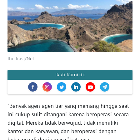
OPINI
Informasi
INDEKS
BERITA
Ilustrasi/Net
KONTAK
Ikuti Kami di:
KAMI
INFO
IKLAN
"Banyak agen-agen liar yang memang hingga saat
ini cukup sulit ditangani karena beroperasi secara
TENTANG
digital. Mereka tidak berwujud, tidak memiliki
KAMI
kantor dan karyawan, dan beroperasi dengan
bebasnya di dunia maya," katanya.
PEDOMAN