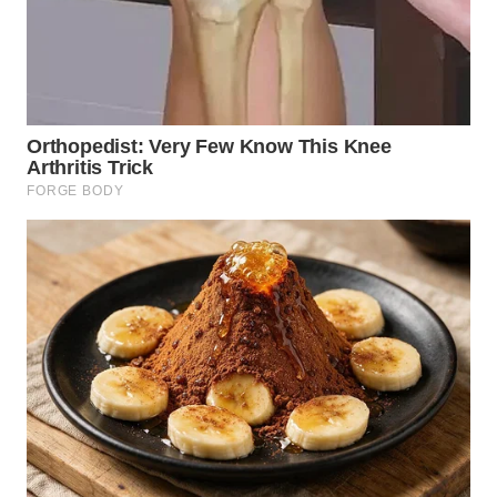
WN
SULUT
WN
MALUKU
WN
MALUT
WN
DAIRI
WN
DANAU
TOBA
WN