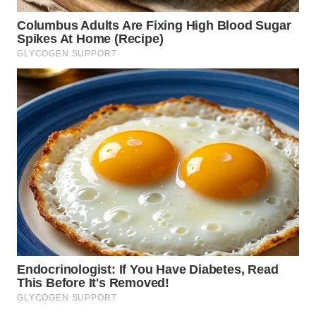
NIAS
WN
LANGKAT
WN
TAPANULI
SELATAN
WN
TANJUNG
LESUNG
WN
KARO
WN
SIMALUNGUN