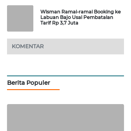
KELISTRIKAN
Wisman Ramai-ramai Booking ke
Labuan Bajo Usai Pembatalan
WALINKI
Tarif Rp 3,7 Juta
ID
MAWAKA
ID
KOMENTAR
MARTABAT
NET
Berita Populer
PLN
WATCH
MKLI
LPKKI