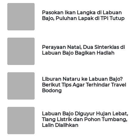
Pasokan Ikan Langka di Labuan
WAHANA
Bajo, Puluhan Lapak di TPI Tutup
HEALTH
WAHANA
DESA
Perayaan Natal, Dua Sinterklas di
WISATA
Labuan Bajo Bagikan Hadiah
LAPAK
WAHANA
Liburan Nataru ke Labuan Bajo?
Berikut Tips Agar Terhindar Travel
Wahana
Bodong
Network
KONSUMEN
Labuan Bajo Diguyur Hujan Lebat,
LISTRIK
Tiang Listrik dan Pohon Tumbang,
Lalin Dialihkan
MASYARAKAT