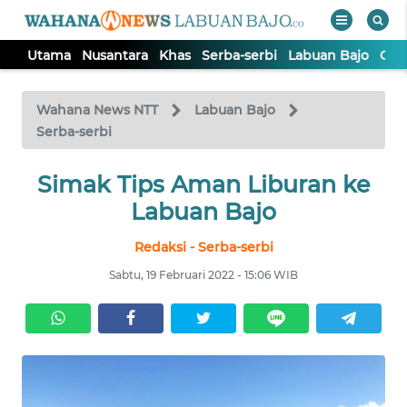
Utama
Nusantara
Khas
Serba-serbi
Labuan Bajo
Opi
WAHANA
Tutup
TV
Wahana News NTT
Labuan Bajo
Serba-serbi
UTAMA
Simak Tips Aman Liburan ke
Labuan Bajo
NUSANTARA
Redaksi - Serba-serbi
KHAS
Sabtu, 19 Februari 2022 - 15:06 WIB
SERBA-
SERBI
LABUAN
BAJO