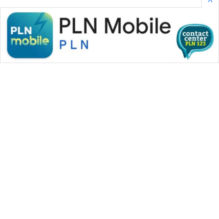
WAHANA MEDIA GROUP
|
|
|
WAHANA NEWS co
WAHANA TANI
WAHANA ADVOKAT
|
|
WAHANA INFRASTRUKTUR
WAHANA KONSUMEN
|
|
|
WAHANA LISTRIK
WAHANA TRAVEL
WAHANA TV