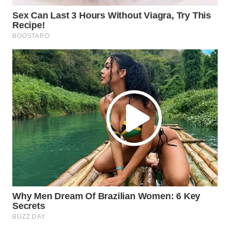
MADURA
WN
SURABAYA
WN
NATUNA
WN
BINTAN
WN
MANDALIKA
WN
LIKUPANG
WN
LABUANBAJO