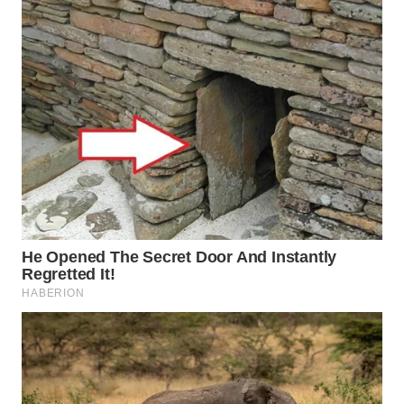
WN
BORNEO
Wahana
Media
Group
WAHANA
NEWS
WAHANA
TANI
WAHANA
ADVOKAT
WAHANA