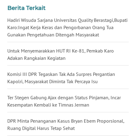
Berita Terkait
WN
Hadiri Wisuda Sarjana Universitas Quality Berastagi,Bupati
JATENG
Karo:Ingat Kerja Keras dan Pengorbanan Orang Tua
Gunakan Pengetahuan Ditengah Masyarakat
WN
NUSANTARA
Untuk Menyemarakkan HUT RI Ke-81, Pemkab Karo
Adakan Rangkaian Kegiatan
WN
JOGJA
Komisi III DPR Tegaskan Tak Ada Surpres Pergantian
Kapolri, Masyarakat Diminta Tak Percaya Isu
WN
JATIM
Ter Stegen Gabung Ajax dengan Status Pinjaman, Incar
Kesempatan Kembali ke Timnas Jerman
WN
BALI
DPR Minta Penanganan Kasus Bryan Ebem Proporsional,
WN
Ruang Digital Harus Tetap Sehat
KALBAR