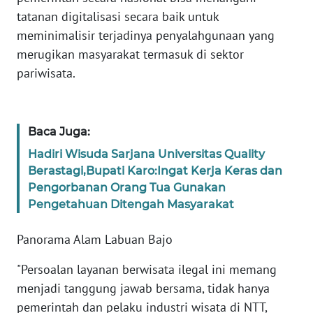
tatanan digitalisasi secara baik untuk
WN
meminimalisir terjadinya penyalahgunaan yang
JABAR
merugikan masyarakat termasuk di sektor
pariwisata.
WN
BANTEN
Baca Juga:
WN
NTT
Hadiri Wisuda Sarjana Universitas Quality
Berastagi,Bupati Karo:Ingat Kerja Keras dan
WN
Pengorbanan Orang Tua Gunakan
KEPRI
Pengetahuan Ditengah Masyarakat
WN
Panorama Alam Labuan Bajo
PAPUA
"Persoalan layanan berwisata ilegal ini memang
menjadi tanggung jawab bersama, tidak hanya
WN
PAPUA
pemerintah dan pelaku industri wisata di NTT,