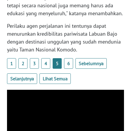
BARAT
tetapi secara nasional juga memang harus ada
edukasi yang menyeluruh," katanya menambahkan.
WN
RIAU
Perilaku agen perjalanan ini tentunya dapat
menurunkan kredibilitas pariwisata Labuan Bajo
WN
dengan destinasi unggulan yang sudah mendunia
SERAMBI
yaitu Taman Nasional Komodo.
WN
1
2
3
4
5
6
Sebelumnya
JAMBI
Selanjutnya
Lihat Semua
WN
SULTRA
WN
NTB
WN