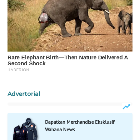
INFRASTRUKTUR
WAHANA
KONSUMEN
WAHANA
LISTRIK
WAHANA
TRAVEL
WAHANA
TV
Advertorial
WAHANANEWS
ID
Dapatkan Merchandise Eksklusif
Wahana News
WAHANANEWS
CO ID