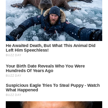
KARAWANG
WN
BEKASI
WN
BOGOR
WN
DEPOK
WN
TAPANULI
UTARA
WN
SAMOSIR