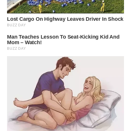
WN
PURWAKARTA
WN
PRIANGAN
TIMUR
WN
SEMARANG
WN
SOLO
WN
BOROBUDUR
WN