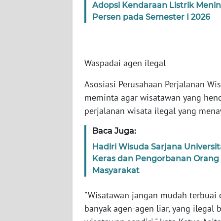
Adopsi Kendaraan Listrik Men
WN
Persen pada Semester I 2026
JABAR
WN
BANTEN
Waspadai agen ilegal
WN
Asosiasi Perusahaan Perjalanan Wis
NTT
meminta agar wisatawan yang hend
perjalanan wisata ilegal yang mena
WN
KEPRI
Baca Juga:
Hadiri Wisuda Sarjana Universit
WN
Keras dan Pengorbanan Orang
PAPUA
Masyarakat
WN
"Wisatawan jangan mudah terbuai 
PAPUA
banyak agen-agen liar, yang ilegal
BARAT