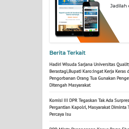
Jadilah
WN
JATENG
WN
NUSANTARA
WN
Berita Terkait
JOGJA
Hadiri Wisuda Sarjana Universitas Qualit
WN
Berastagi,Bupati Karo:Ingat Kerja Keras 
JATIM
Pengorbanan Orang Tua Gunakan Penge
Ditengah Masyarakat
WN
BALI
Komisi III DPR Tegaskan Tak Ada Surpre
Pergantian Kapolri, Masyarakat Diminta 
WN
Percaya Isu
KALBAR