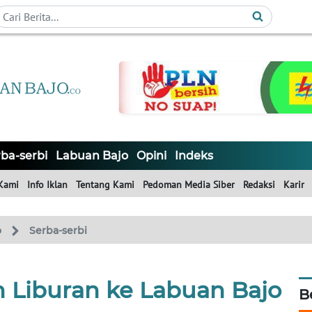
ba-serbi
Labuan Bajo
Opini
Indeks
Kami
Info Iklan
Tentang Kami
Pedoman Media Siber
Redaksi
Karir
o
Serba-serbi
 Liburan ke Labuan Bajo
B