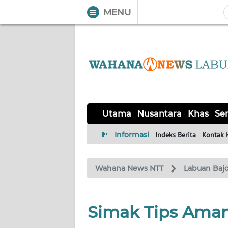
MENU
WAHANA
Tutup
TV
UTAMA
NUSANTARA
Utama
Nusantara
Khas
Ser
KHAS
Informasi
Indeks Berita
Kontak 
SERBA-
Wahana News NTT
Labuan Baj
SERBI
LABUAN
Simak Tips Aman
BAJO