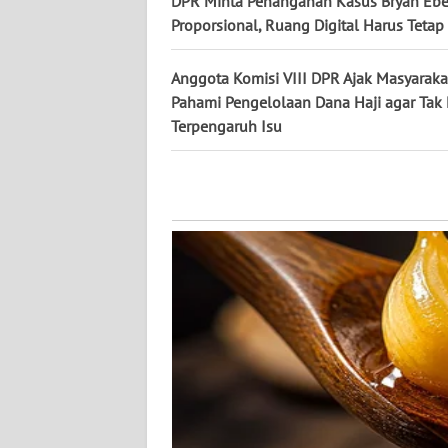
DPR Minta Penanganan Kasus Bryan Eb
WN
Proporsional, Ruang Digital Harus Tetap
KALTENG
Anggota Komisi VIII DPR Ajak Masyaraka
WN
Pahami Pengelolaan Dana Haji agar Ta
KALTARA
Terpengaruh Isu
WN
KALSEL
WN
KALTIM
WN
SULSEL
WN
GORONTALO