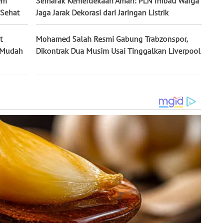
em
Semarak Kemerdekaan Aman: PLN Imbau Warga
 Sehat
Jaga Jarak Dekorasi dari Jaringan Listrik
t
Mohamed Salah Resmi Gabung Trabzonspor,
k Mudah
Dikontrak Dua Musim Usai Tinggalkan Liverpool