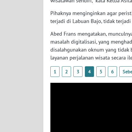
wisatawan sendiri," kata Ketua Asit
WN
Pihaknya menginginkan agar perist
RIAU
terjadi di Labuan Bajo, tidak terjadi
WN
Abed Frans mengatakan, munculnya 
SERAMBI
masalah digitalisasi, yang mengh
disalahgunakan oknum yang tidak 
WN
layanan perjalanan wisata secara il
JAMBI
1
2
3
4
5
6
Seb
WN
SULTRA
WN
NTB
WN
SULTENG