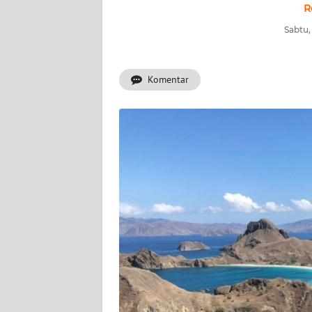
R
OPINI
Sabtu,
Informasi
Komentar
INDEKS
BERITA
KONTAK
KAMI
INFO
IKLAN
TENTANG
KAMI
PEDOMAN
MEDIA