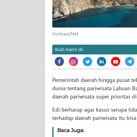
SIBER
REDAKSI
Ilustrasi/Net
KARIR
Ikuti Kami di:
DISCLAIMER
Wahana
News
Pemerintah daerah hingga pusat t
Regional
dunia tentang pariwisata Labuan Ba
daerah pariwisata super prioritas di
WN
SUMUT
Edi berharap agar kasus serupa tid
terhadap daerah pariwisata itu bisa 
WN
JAKARTA
Baca Juga: