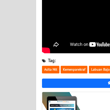
WN
SULBAR
WN
BABEL
WN
SUMBAR
Tag:
WN
SUMSEL
Asita Ntt
Kemenparekraf
Labuan Bajo
WN
BENGKULU
WN
LAMPUNG