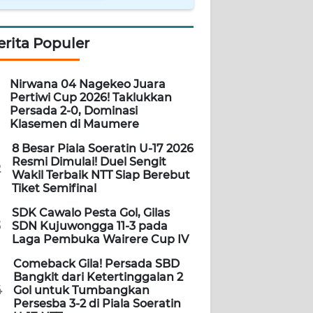
erita Populer
Nirwana 04 Nagekeo Juara
Pertiwi Cup 2026! Taklukkan
Persada 2-0, Dominasi
Klasemen di Maumere
8 Besar Piala Soeratin U-17 2026
Resmi Dimulai! Duel Sengit
2
Wakil Terbaik NTT Siap Berebut
Tiket Semifinal
SDK Cawalo Pesta Gol, Gilas
3
SDN Kujuwongga 11-3 pada
Laga Pembuka Wairere Cup IV
Comeback Gila! Persada SBD
Bangkit dari Ketertinggalan 2
4
Gol untuk Tumbangkan
Persesba 3-2 di Piala Soeratin