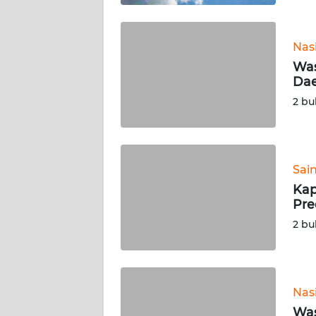
WN
SULBAR
Nas
Wa
WN
Dae
BABEL
2 bu
WN
SUMBAR
Sai
WN
Kap
SUMSEL
Pre
2 bu
WN
BENGKULU
WN
Nas
LAMPUNG
Was