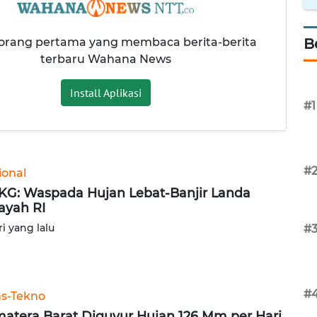
 orang pertama yang membaca berita-berita
B
terbaru Wahana News
Install Aplikasi
#1
#
ional
G: Waspada Hujan Lebat-Banjir Landa
ayah RI
ri yang lalu
#
#
ns-Tekno
atera Barat Diguyur Hujan 126 Mm per Hari