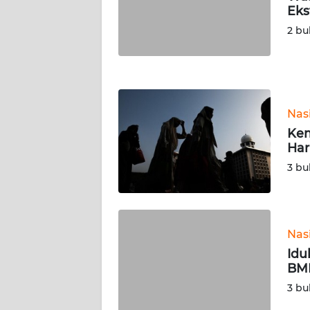
Eks
WN
JATENG
2 bu
WN
NUSANTARA
Nas
WN
Kem
JOGJA
Har
3 bu
WN
JATIM
WN
Nas
BALI
Idu
BMK
WN
KALBAR
3 bu