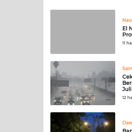
WN
JABAR
Nas
WN
El 
BANTEN
Pro
11 ha
WN
NTT
Sai
WN
KEPRI
Cek
Ber
Jul
WN
12 h
PAPUA
WN
PAPUA
Dae
BARAT
Ba