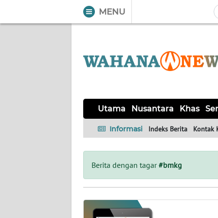
MENU
WAHANA
Tutup
TV
UTAMA
NUSANTARA
Utama
Nusantara
Khas
Ser
KHAS
Informasi
Indeks Berita
Kontak 
SERBA-
SERBI
Berita dengan tagar
#bmkg
LABUAN
BAJO