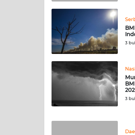
WN
KALTENG
Ser
BMK
WN
Ind
KALTARA
3 bu
WN
KALSEL
Nas
WN
Mun
KALTIM
BMK
202
WN
3 bu
SULSEL
WN
GORONTALO
Dae