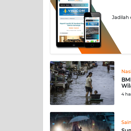
OPINI
Jadilah
Informasi
INDEKS
BERITA
KONTAK
KAMI
Nas
INFO
BMK
IKLAN
Wil
4 ha
TENTANG
KAMI
Sai
PEDOMAN
MEDIA
Sum