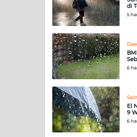
SIBER
di 
5 ha
REDAKSI
KARIR
Dae
BMK
DISCLAIMER
Seb
6 ha
Wahana
News
Regional
WN
Sai
SUMUT
El 
9 W
WN
6 ha
JAKARTA