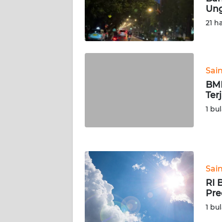
Ung
WN
21 h
RIAU
WN
SERAMBI
Sai
BMK
WN
Ter
JAMBI
1 bu
WN
SULTRA
WN
Sai
NTB
RI 
Pre
WN
1 bu
SULTENG