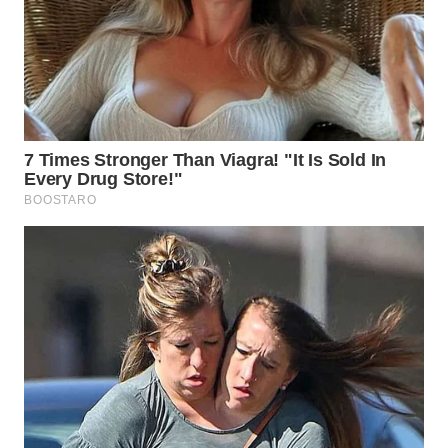
MADURA
WN
SURABAYA
WN
NATUNA
WN
BINTAN
WN
MANDALIKA
WN
LIKUPANG
WN
LABUANBAJO