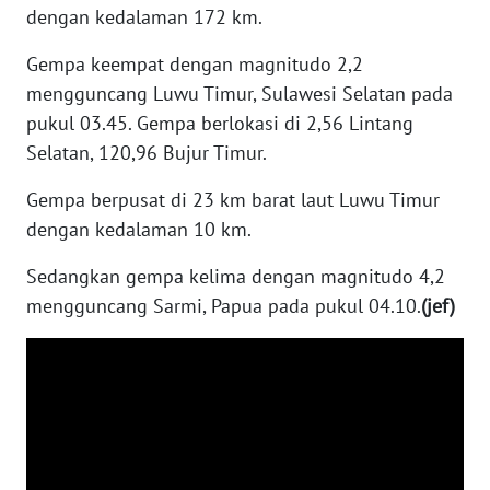
BARAT
dengan kedalaman 172 km.
Gempa keempat dengan magnitudo 2,2
WN
RIAU
mengguncang Luwu Timur, Sulawesi Selatan pada
pukul 03.45. Gempa berlokasi di 2,56 Lintang
WN
Selatan, 120,96 Bujur Timur.
SERAMBI
Gempa berpusat di 23 km barat laut Luwu Timur
dengan kedalaman 10 km.
WN
JAMBI
Sedangkan gempa kelima dengan magnitudo 4,2
mengguncang Sarmi, Papua pada pukul 04.10.
(jef)
WN
SULTRA
WN
NTB
WN