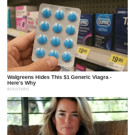
WN
PURWAKARTA
WN
PRIANGAN
TIMUR
WN
SEMARANG
WN
SOLO
WN
BOROBUDUR
WN