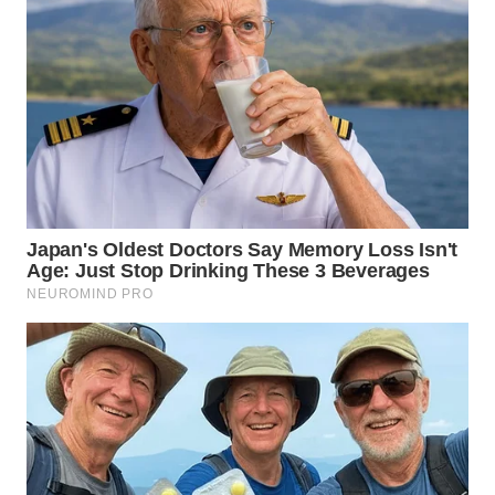
NIAS
WN
LANGKAT
WN
TAPANULI
SELATAN
WN
TANJUNG
LESUNG
WN
KARO
WN
SIMALUNGUN