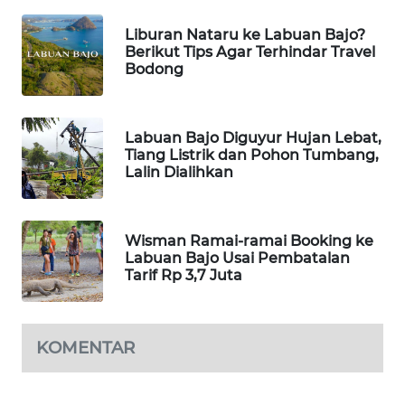
Liburan Nataru ke Labuan Bajo?
WAHANA
Berikut Tips Agar Terhindar Travel
HEALTH
Bodong
WAHANA
DESA
Labuan Bajo Diguyur Hujan Lebat,
WISATA
Tiang Listrik dan Pohon Tumbang,
Lalin Dialihkan
LAPAK
WAHANA
Wisman Ramai-ramai Booking ke
Labuan Bajo Usai Pembatalan
Wahana
Tarif Rp 3,7 Juta
Network
KONSUMEN
LISTRIK
KOMENTAR
MASYARAKAT