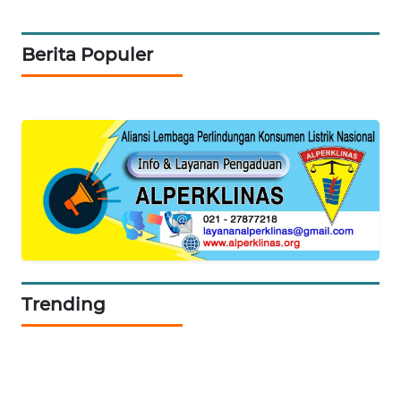
KELISTRIKAN
Berita Populer
WALINKI
ID
MAWAKA
ID
MARTABAT
NET
PLN
WATCH
Trending
MKLI
LPKKI