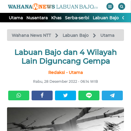
Utama
Nusantara
Khas
Serba-serbi
Labuan Bajo
Opi
WAHANA
Tutup
TV
Wahana News NTT
Labuan Bajo
Utama
Labuan Bajo dan 4 Wilayah
UTAMA
Lain Diguncang Gempa
NUSANTARA
Redaksi - Utama
Rabu, 28 Desember 2022 - 06:14 WIB
KHAS
SERBA-
SERBI
LABUAN
BAJO