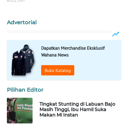
INFRASTRUKTUR
WAHANA
KONSUMEN
Advertorial
WAHANA
LISTRIK
Dapatkan Merchandise Eksklusif
Wahana News
WAHANA
TRAVEL
Buka Katalog
WAHANA
TV
Pilihan Editor
WAHANANEWS
Tingkat Stunting di Labuan Bajo
ID
Masih Tinggi, Ibu Hamil Suka
Makan Mi Instan
WAHANANEWS
CO ID