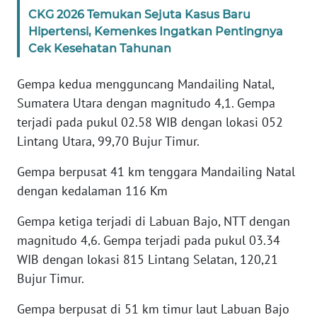
CKG 2026 Temukan Sejuta Kasus Baru
WN
Hipertensi, Kemenkes Ingatkan Pentingnya
JABAR
Cek Kesehatan Tahunan
Gempa kedua mengguncang Mandailing Natal,
WN
BANTEN
Sumatera Utara dengan magnitudo 4,1. Gempa
terjadi pada pukul 02.58 WIB dengan lokasi 052
WN
Lintang Utara, 99,70 Bujur Timur.
NTT
Gempa berpusat 41 km tenggara Mandailing Natal
WN
dengan kedalaman 116 Km
KEPRI
Gempa ketiga terjadi di Labuan Bajo, NTT dengan
magnitudo 4,6. Gempa terjadi pada pukul 03.34
WN
PAPUA
WIB dengan lokasi 815 Lintang Selatan, 120,21
Bujur Timur.
WN
PAPUA
Gempa berpusat di 51 km timur laut Labuan Bajo