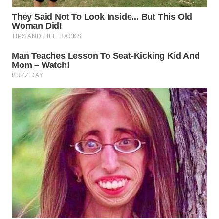
KARAWANG
WN
BEKASI
WN
BOGOR
WN
DEPOK
WN
TAPANULI
UTARA
WN
SAMOSIR