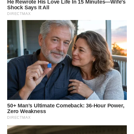
WN
CIREBON
WN
INDRAMAYU
WN
KUNINGAN
WN
MAJALENGKA
WN
SUBANG
WN
SUKABUMI