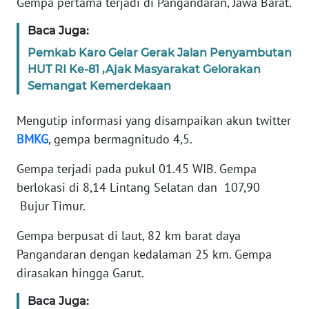
Gempa pertama terjadi di Pangandaran, Jawa Barat.
MEDIA
SIBER
Baca Juga:
Pemkab Karo Gelar Gerak Jalan Penyambutan
REDAKSI
HUT RI Ke-81 ,Ajak Masyarakat Gelorakan
Semangat Kemerdekaan
KARIR
Mengutip informasi yang disampaikan akun twitter
BMKG
, gempa bermagnitudo 4,5.
DISCLAIMER
Gempa terjadi pada pukul 01.45 WIB. Gempa
Wahana
berlokasi di 8,14 Lintang Selatan dan 107,90
News
Regional
Bujur Timur.
Gempa berpusat di laut, 82 km barat daya
WN
SUMUT
Pangandaran dengan kedalaman 25 km. Gempa
dirasakan hingga Garut.
WN
Baca Juga:
JAKARTA