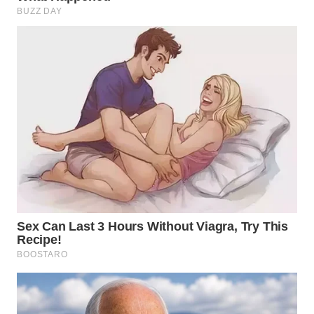
WN
SULUT
WN
MALUKU
WN
MALUT
WN
DAIRI
WN
DANAU
TOBA
WN