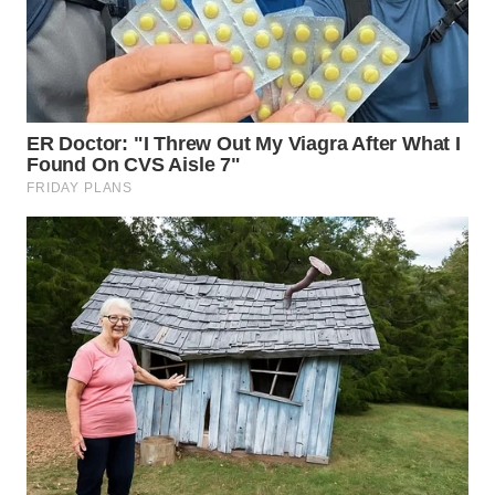
WN
LABUHANBATU
WN
TAPANULI
TENGAH
WN DELI
SERDANG
WN
TEBING
TINGGI
WN
PAKPAK
WN