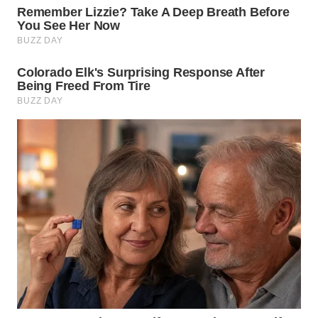
WN
PADANG
LAWAS
WN
SUMEDANG
WN
CIANJUR
WN
KEPULAUAN
SERIBU
WN
TANGERANG
WN
BINJAI