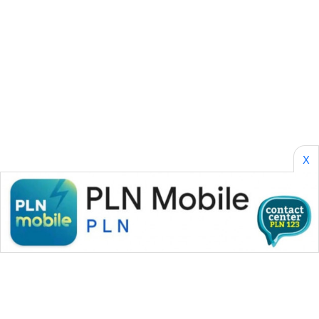
PERAPKI
NEWS
SONYA
ASA
NEWS
X