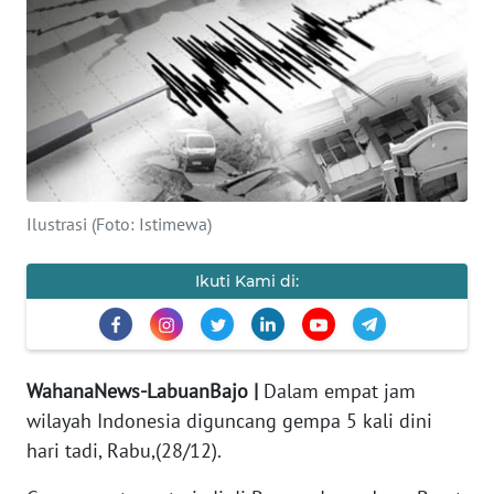
OPINI
Informasi
INDEKS
BERITA
Ilustrasi (Foto: Istimewa)
KONTAK
KAMI
Ikuti Kami di:
INFO
IKLAN
WahanaNews-LabuanBajo |
Dalam empat jam
TENTANG
wilayah Indonesia diguncang gempa 5 kali dini
KAMI
hari tadi, Rabu,(28/12).
PEDOMAN