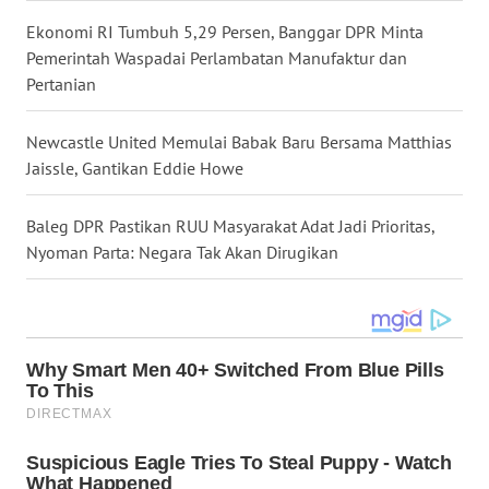
Ekonomi RI Tumbuh 5,29 Persen, Banggar DPR Minta
WN
Pemerintah Waspadai Perlambatan Manufaktur dan
KALTENG
Pertanian
WN
Newcastle United Memulai Babak Baru Bersama Matthias
KALTARA
Jaissle, Gantikan Eddie Howe
WN
Baleg DPR Pastikan RUU Masyarakat Adat Jadi Prioritas,
KALSEL
Nyoman Parta: Negara Tak Akan Dirugikan
WN
KALTIM
WN
SULSEL
WN
GORONTALO