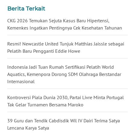
Berita Terkait
WN
CKG 2026 Temukan Sejuta Kasus Baru Hipertensi,
JATENG
Kemenkes Ingatkan Pentingnya Cek Kesehatan Tahunan
WN
Resmi! Newcastle United Tunjuk Matthias Jaissle sebagai
NUSANTARA
Pelatih Baru Pengganti Eddie Howe
WN
JOGJA
Indonesia Jadi Tuan Rumah Sertifikasi Pelatih World
Aquatics, Kemenpora Dorong SDM Olahraga Berstandar
Internasional
WN
JATIM
Kontroversi Piala Dunia 2030, Partai Livre Minta Portugal
Tak Gelar Turnamen Bersama Maroko
WN
BALI
39 Guru dan Tendik Cabdisdik Wil IV Dairi Terima Satya
WN
Lencana Karya Satya
KALBAR