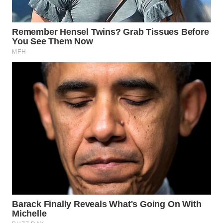
WN
BORNEO
Wahana
Media
Group
WAHANA
NEWS
WAHANA
TANI
WAHANA
ADVOKAT
WAHANA