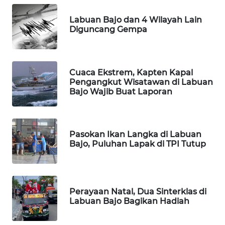
Labuan Bajo dan 4 Wilayah Lain
WAHANANEWS
Diguncang Gempa
NET
WAHANA
Cuaca Ekstrem, Kapten Kapal
SPORT
Pengangkut Wisatawan di Labuan
Bajo Wajib Buat Laporan
WAHANA
UMKM
Pasokan Ikan Langka di Labuan
WAHANA
Bajo, Puluhan Lapak di TPI Tutup
SELEB
WAHANA
PERSONA
Perayaan Natal, Dua Sinterklas di
Labuan Bajo Bagikan Hadiah
WAHANA
OTOMOTIF