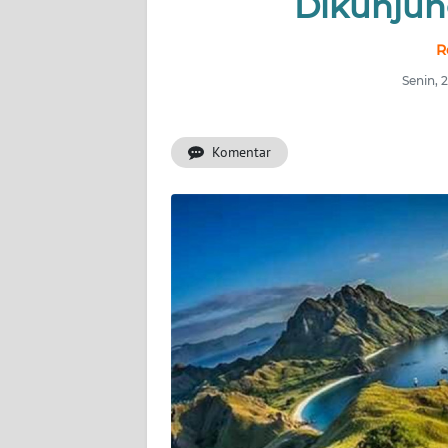
Dikunjun
OPINI
R
Informasi
Senin, 
INDEKS
BERITA
Komentar
KONTAK
KAMI
INFO
IKLAN
TENTANG
KAMI
PEDOMAN
MEDIA