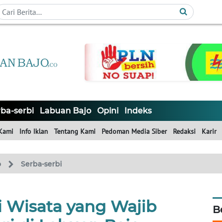
ba-serbi
Labuan Bajo
Opini
Indeks
Kami
Info Iklan
Tentang Kami
Pedoman Media Siber
Redaksi
Karir
o
Serba-serbi
i Wisata yang Wajib
B