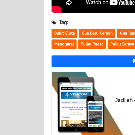
WN
RIAU
Tag:
WN
Bukit Cinta
Gua Batu Cermin
Gua Ra
SERAMBI
Manggarai
Pulau Padar
Pulau Seraya
WN
JAMBI
WN
SULTRA
WN
Jadilah
NTB
WN
SULTENG