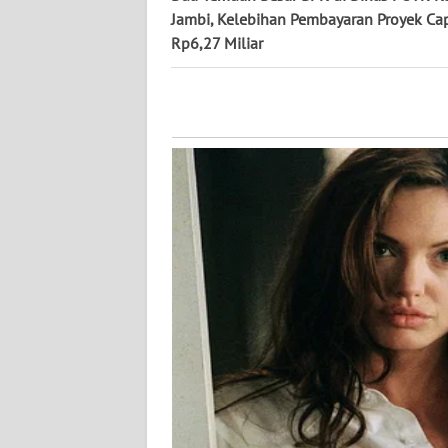
Jambi, Kelebihan Pembayaran Proyek Ca
WN
Rp6,27 Miliar
JATENG
WN
NUSANTARA
WN
JOGJA
WN
JATIM
WN
BALI
WN
KALBAR