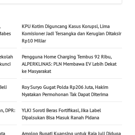
,
KPU Kotim Diguncang Kasus Korupsi, Lima
 Mabes
Komisioner Jadi Tersangka dan Kerugian Ditaksir
Rp10 Miliar
Sekolah
Pengguna Home Charging Tembus 92 Ribu,
rkunci
ALPERKLINAS: PLN Membawa EV Lebih Dekat
ke Masyarakat
Beli
Roy Suryo Gugat Polda Rp206 Juta, Hakim
Nyatakan Permohonan Tak Dapat Diterima
n, DPR:
YLKI Soroti Beras Fortifikasi, Jika Label
Dipalsukan Bisa Masuk Ranah Pidana
ota
Amplop Bupati Kuansing untuk Raja Juli Diduga