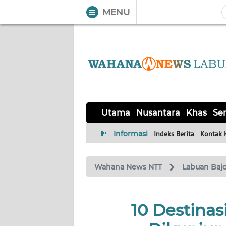
MENU
WAHANA
Tutup
TV
UTAMA
NUSANTARA
Utama
Nusantara
Khas
Ser
KHAS
Informasi
Indeks Berita
Kontak 
SERBA-
Wahana News NTT
Labuan Baj
SERBI
LABUAN
10 Destinas
BAJO