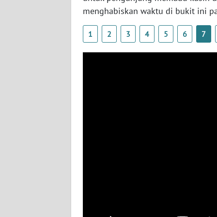
WN
menghabiskan waktu di bukit ini p
JABAR
1
2
3
4
5
6
7
WN
BANTEN
WN
NTT
WN
KEPRI
WN
PAPUA
WN
PAPUA
BARAT