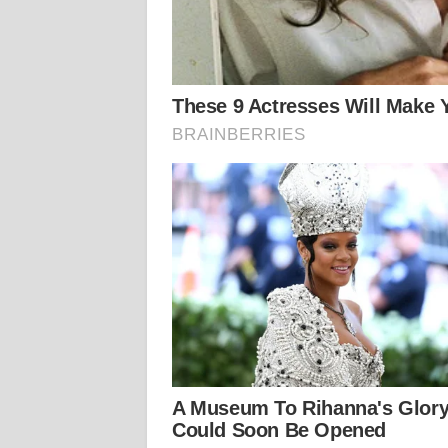
WN
KALTENG
WN
KALTARA
WN
KALSEL
WN
KALTIM
WN
SULSEL
WN
GORONTALO