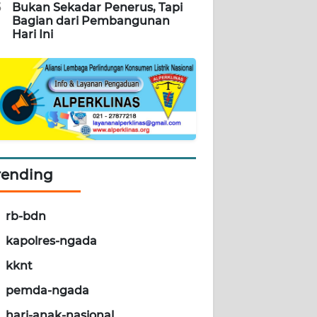
5
Bukan Sekadar Penerus, Tapi
Bagian dari Pembangunan
Hari Ini
rending
rb-bdn
kapolres-ngada
kknt
pemda-ngada
hari-anak-nasional