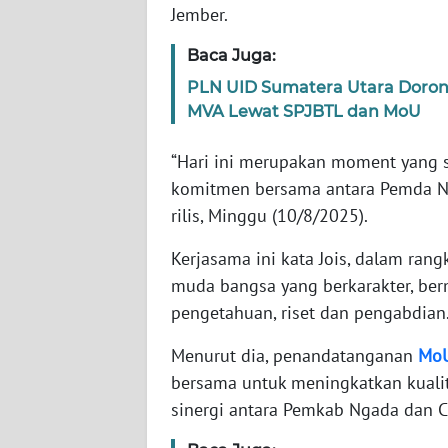
Jember.
WN
RIAU
Baca Juga:
PLN UID Sumatera Utara Doro
WN
MVA Lewat SPJBTL dan MoU
SERAMBI
“Hari ini merupakan moment yang s
WN
komitmen bersama antara Pemda Nga
JAMBI
rilis, Minggu (10/8/2025).
WN
Kerjasama ini kata Jois, dalam r
SULTRA
muda bangsa yang berkarakter, berm
pengetahuan, riset dan pengabdian
WN
NTB
Menurut dia, penandatanganan
Mo
bersama untuk meningkatkan kual
WN
sinergi antara Pemkab Ngada dan C
SULTENG