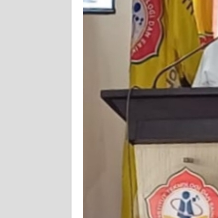
SIBER
REDAKSI
KARIR
DISCLAIMER
Wahana
News
Regional
WN
SUMUT
WN
JAKARTA