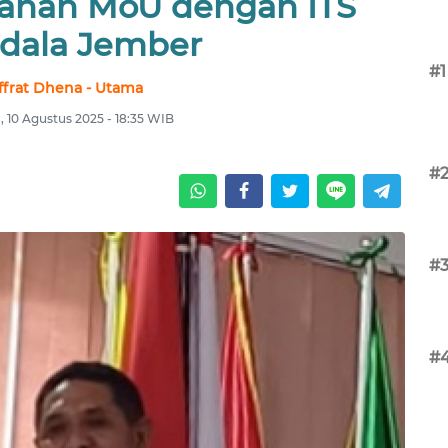
anan MoU dengan ITS
dala Jember
#1
lffrat Dhena - Utama
 10 Agustus 2025 - 18:35 WIB
#
#
#