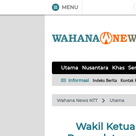
MENU
WAHANA
Tutup
TV
UTAMA
NUSANTARA
Utama
Nusantara
Khas
Ser
KHAS
Informasi
Indeks Berita
Kontak 
SERBA-
Wahana News NTT
Utama
SERBI
LABUAN
Wakil Ketu
BAJO