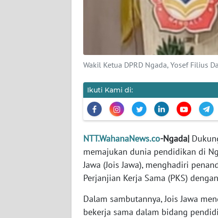
WN
JABAR
WN
BANTEN
Wakil Ketua DPRD Ngada, Yosef Filius Da
WN
NTT
Ikuti Kami di:
WN
KEPRI
NTT.WahanaNews.co
-Ngada|
Dukung
memajukan dunia pendidikan di Nga
WN
PAPUA
Jawa (Jois Jawa), menghadiri pen
Perjanjian Kerja Sama (PKS) dengan
WN
PAPUA
Dalam sambutannya, Jois Jawa men
BARAT
bekerja sama dalam bidang pendidi