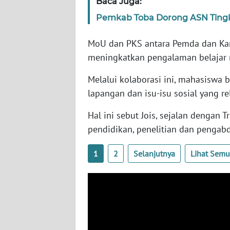
Baca Juga:
WN
Pemkab Toba Dorong ASN Tingka
SULBAR
MoU dan PKS antara Pemda dan Kamp
WN
meningkatkan pengalaman belajar
BABEL
Melalui kolaborasi ini, mahasiswa 
WN
lapangan dan isu-isu sosial yang re
SUMBAR
Hal ini sebut Jois, sejalan dengan
pendidikan, penelitian dan pengab
WN
SUMSEL
1
2
Selanjutnya
Lihat Sem
WN
BENGKULU
WN
LAMPUNG