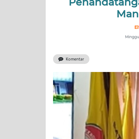
Penandatang
OPINI
Man
Informasi
E
Minggu,
INDEKS
BERITA
Komentar
KONTAK
KAMI
INFO
IKLAN
TENTANG
KAMI
PEDOMAN
MEDIA