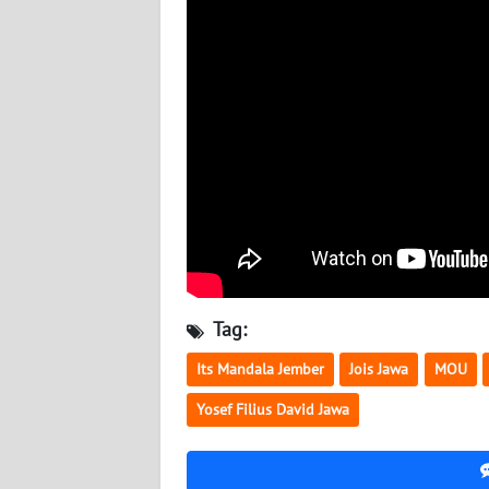
WN
JATENG
WN
NUSANTARA
WN
JOGJA
WN
JATIM
Tag:
WN
Its Mandala Jember
Jois Jawa
MOU
BALI
Yosef Filius David Jawa
WN
KALBAR