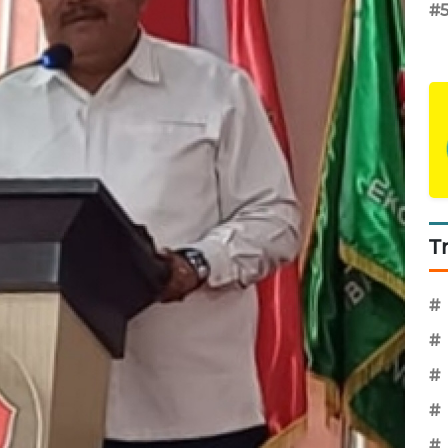
#
T
#
#
#
#
#