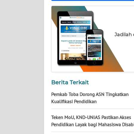
WN
KALTENG
WN
KALTARA
Jadilah
WN
KALSEL
WN
KALTIM
Berita Terkait
Pemkab Toba Dorong ASN Tingkatkan
WN
SULSEL
Kualifikasi Pendidikan
WN
Teken MoU, KND-UNIAS Pastikan Akses
GORONTALO
Pendidikan Layak bagi Mahasiswa Disabi