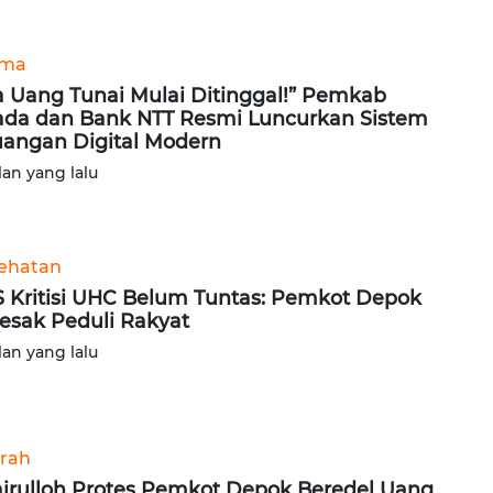
ama
a Uang Tunai Mulai Ditinggal!” Pemkab
da dan Bank NTT Resmi Luncurkan Sistem
angan Digital Modern
lan yang lalu
ehatan
 Kritisi UHC Belum Tuntas: Pemkot Depok
esak Peduli Rakyat
lan yang lalu
rah
irulloh Protes Pemkot Depok Beredel Uang