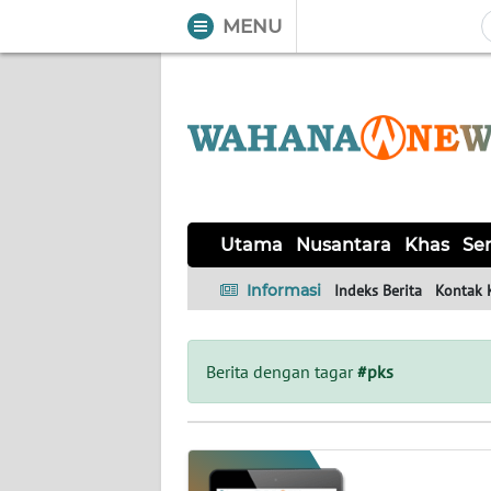
MENU
WAHANA
Tutup
TV
UTAMA
NUSANTARA
Utama
Nusantara
Khas
Ser
KHAS
Informasi
Indeks Berita
Kontak 
SERBA-
SERBI
Berita dengan tagar
#pks
LABUAN
BAJO