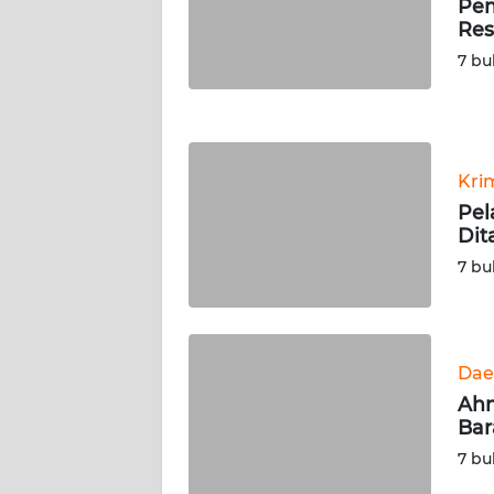
Pem
WN
Res
JATENG
7 bu
WN
NUSANTARA
Kri
WN
Pel
JOGJA
Dit
7 bu
WN
JATIM
WN
Dae
BALI
Ahm
Bar
WN
KALBAR
7 bu