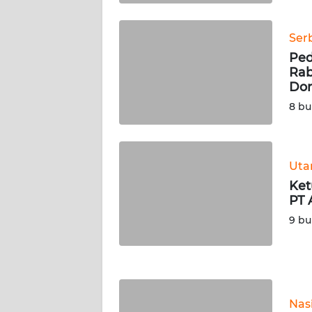
WN
KALTENG
Ser
Ped
WN
Rab
KALTARA
Don
8 bu
WN
KALSEL
Ut
WN
KALTIM
Ket
PT 
WN
9 bu
SULSEL
WN
GORONTALO
Nas