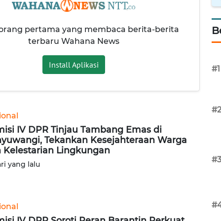
 orang pertama yang membaca berita-berita
B
terbaru Wahana News
Install Aplikasi
#1
#
ional
isi IV DPR Tinjau Tambang Emas di
yuwangi, Tekankan Kesejahteraan Warga
 Kelestarian Lingkungan
#
ari yang lalu
#
ional
isi IV DPR Soroti Peran Barantin Perkuat