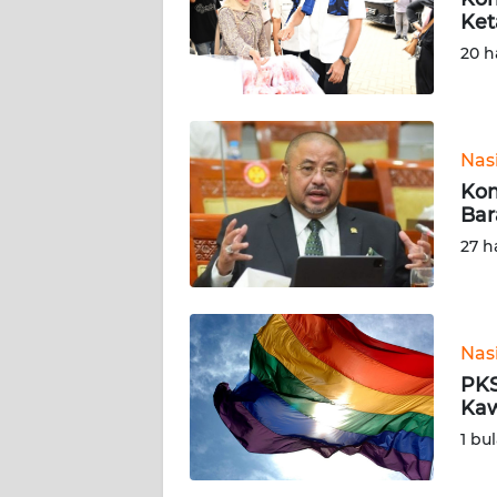
SIBER
Ket
20 h
REDAKSI
KARIR
Nas
Kom
DISCLAIMER
Bar
27 h
Wahana
News
Regional
WN
Nas
SUMUT
PKS
Kaw
WN
1 bu
JAKARTA