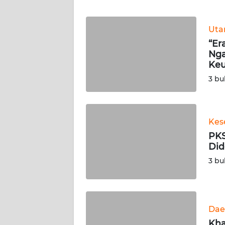
WN
JABAR
Ut
“Er
WN
Nga
BANTEN
Keu
3 bu
WN
NTT
WN
Kes
KEPRI
PKS
Did
WN
3 bu
PAPUA
WN
PAPUA
Dae
BARAT
Kha