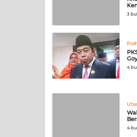
Kem
WN
3 bu
RIAU
WN
SERAMBI
Pol
PKS
WN
Goy
JAMBI
4 bu
WN
SULTRA
WN
Ut
NTB
Wal
Be
WN
4 bu
SULTENG