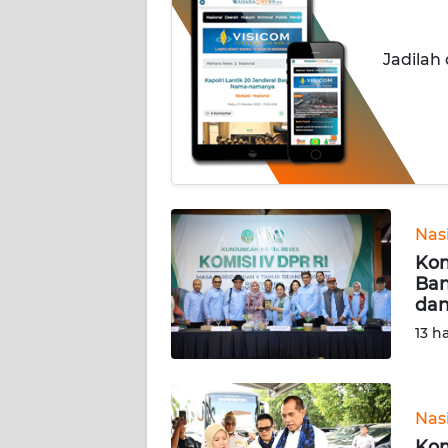
OPINI
Jadilah
Informasi
INDEKS
BERITA
KONTAK
KAMI
Nas
Kom
INFO
Ban
IKLAN
dan
13 h
TENTANG
KAMI
Nas
PEDOMAN
MEDIA
Kom