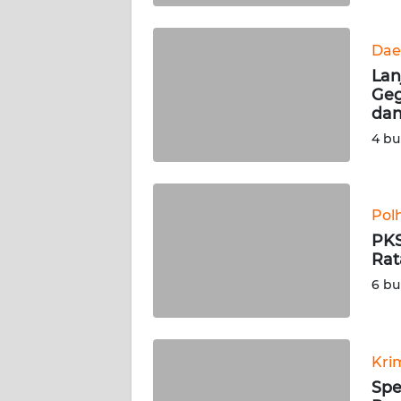
WN
SULBAR
Dae
Lan
WN
Geg
BABEL
dan
4 bu
WN
SUMBAR
Pol
WN
PKS
SUMSEL
Rat
6 bu
WN
BENGKULU
WN
Kri
LAMPUNG
Spe