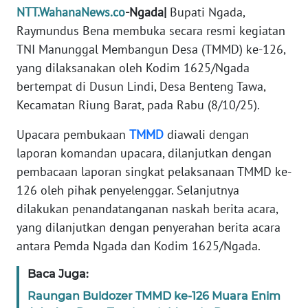
PEDOMAN
NTT.WahanaNews.co
-Ngada|
Bupati Ngada,
MEDIA
Raymundus Bena membuka secara resmi kegiatan
SIBER
TNI Manunggal Membangun Desa (TMMD) ke-126,
yang dilaksanakan oleh Kodim 1625/Ngada
REDAKSI
bertempat di Dusun Lindi, Desa Benteng Tawa,
Kecamatan Riung Barat, pada Rabu (8/10/25).
KARIR
Upacara pembukaan
TMMD
diawali dengan
DISCLAIMER
laporan komandan upacara, dilanjutkan dengan
pembacaan laporan singkat pelaksanaan TMMD ke-
Wahana
126 oleh pihak penyelenggar. Selanjutnya
News
Regional
dilakukan penandatanganan naskah berita acara,
yang dilanjutkan dengan penyerahan berita acara
WN
antara Pemda Ngada dan Kodim 1625/Ngada.
SUMUT
Baca Juga:
WN
Raungan Buldozer TMMD ke-126 Muara Enim
JAKARTA