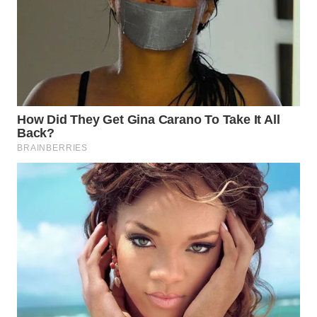
KELISTRIKAN
WALINKI
ID
MAWAKA
ID
MARTABAT
NET
PLN
WATCH
MKLI
LPKKI