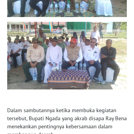
LAMPUNG
WN
JATENG
WN
NUSANTARA
WN
JOGJA
WN
JATIM
WN
Dalam sambutannya ketika membuka kegiatan
BALI
tersebut, Bupati Ngada yang akrab disapa Ray Bena
menekankan pentingnya kebersamaan dalam
WN
KALBAR