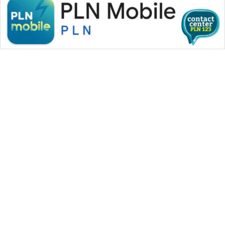
WAHANA MEDIA GROUP
|
|
|
WAHANA NEWS co
WAHANA TANI
WAHANA ADVOKAT
|
|
WAHANA INFRASTRUKTUR
WAHANA KONSUMEN
|
|
|
WAHANA LISTRIK
WAHANA TRAVEL
WAHANA TV
|
|
|
WAHANANEWS id
WAHANANEWS CO ID
WAHANANEWS NET