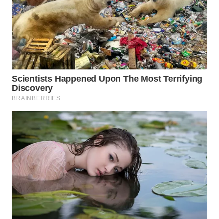
WN
PADANG
LAWAS
WN
SUMEDANG
WN
CIANJUR
WN
KEPULAUAN
SERIBU
WN
TANGERANG
WN
BINJAI