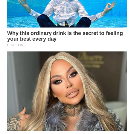
INFRASTRUKTUR
WAHANA
KONSUMEN
WAHANA
LISTRIK
WAHANA
TRAVEL
WAHANA
TV
WAHANANEWS
ID
WAHANANEWS