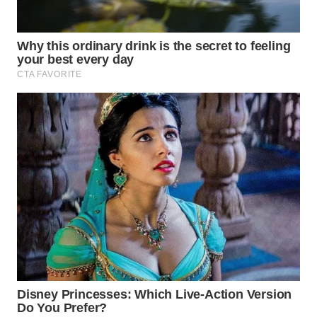
WN
CIREBON
WN
INDRAMAYU
WN
KUNINGAN
WN
MAJALENGKA
WN
SUBANG
WN
SUKABUMI