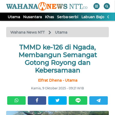
Utama
Nusantara
Khas
Serba-serbi
Labuan Bajo
Opi
WAHANA
Tutup
TV
Wahana News NTT
Utama
TMMD ke-126 di Ngada,
UTAMA
Membangun Semangat
NUSANTARA
Gotong Royong dan
Kebersamaan
KHAS
Elfrat Dhena - Utama
Kamis, 9 Oktober 2025 - 09:21 WIB
SERBA-
SERBI
LABUAN