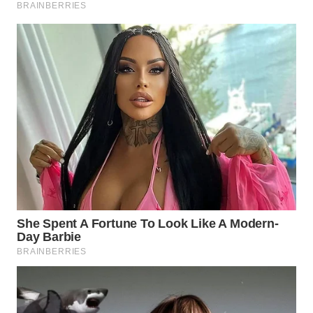
WN
PURWAKARTA
WN
PRIANGAN
TIMUR
WN
SEMARANG
WN
SOLO
WN
BOROBUDUR
WN