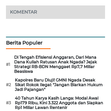
ENERGI
KOMENTAR
NEWS
CILEUNGSI
NEWS
Berita Populer
BERKAT
NEWS
Di Tengah Efisiensi Anggaran, Dari Mana
Dana Kuliah Ratusan Anak Ngada? Jejak
#1
BERAMPU
Strategi RB-BDN Menggaet Rp7,7 Miliar
NEWS
Beasiswa
Kapolres Baru Diuji! GMNI Ngada Desak
ANUGERAH
#2
Sikat Rokok Ilegal: "Jangan Biarkan Hukum
NEWS
Jadi Pajangan"
40 Tahun Karya Kasih Langa: Modal Awal
AKHLAK
#3
Rp179 Ribu, Kini 3.322 Anggota dan Siapkan
ID
Rp1 Miliar Lawan Rentenir