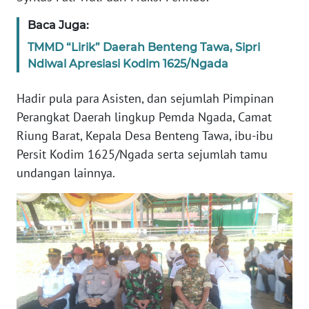
SULTENG
Baca Juga:
WN
TMMD “Lirik” Daerah Benteng Tawa, Sipri
SULBAR
Ndiwal Apresiasi Kodim 1625/Ngada
WN
Hadir pula para Asisten, dan sejumlah Pimpinan
BABEL
Perangkat Daerah lingkup Pemda Ngada, Camat
Riung Barat, Kepala Desa Benteng Tawa, ibu-ibu
WN
Persit Kodim 1625/Ngada serta sejumlah tamu
SUMBAR
undangan lainnya.
WN
SUMSEL
WN
BENGKULU
WN