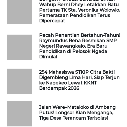
Wabup Berni Dhey Letakkan Batu
Pertama TK Sta. Veronika Wolowio,
KRT
Pemerataan Pendidikan Terus
NEWS
Dipercepat
KARING
Pecah Penantian Bertahun-Tahun!
NEWS
Raymundus Bena Resmikan SMP
Negeri Rawangkalo, Era Baru
Pendidikan di Pelosok Ngada
JURNAL
Dimulai
MARITIM
254 Mahasiswa STKIP Citra Bakti
HUMBANG
Digembleng Lima Hari, Siap Terjun
NEWS
ke Nagekeo Lewat KKNT
Berdampak 2026
GARONGGANG
NEWS
Jalan Were–Mataloko di Ambang
Putus! Longsor Kian Menganga,
FISUELRI
Tiga Desa Terancam Terisolasi
ID