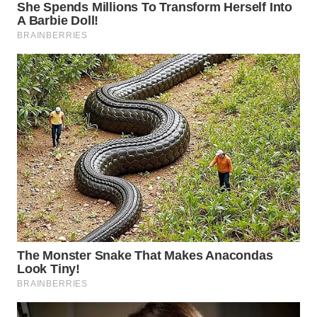
CO ID
WAHANANEWS
NET
WAHANA
SPORT
WAHANA
UMKM
WAHANA
SELEB
WAHANA
PERSONA
WAHANA
OTOMOTIF