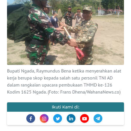
BAJO
OPINI
Informasi
INDEKS
BERITA
KONTAK
Bupati Ngada, Raymundus Bena ketika menyerahkan alat
KAMI
kerja berupa skop kepada salah satu personil TNI AD
dalam rangkaian upacara pembukaan TMMD ke-126
INFO
Kodim 1625 Ngada. (Foto: Frans Dhena/WahanaNews.co)
IKLAN
Ikuti Kami di:
TENTANG
KAMI