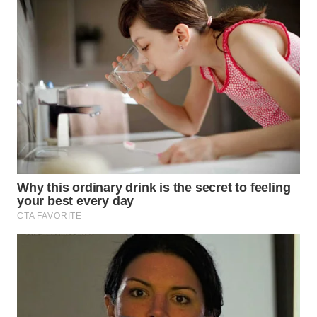
WAHANA
HEALTH
WAHANA
DESA
WISATA
LAPAK
WAHANA
Wahana
Network
KONSUMEN
LISTRIK
MASYARAKAT