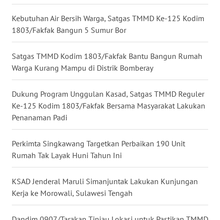
NIAS
Kebutuhan Air Bersih Warga, Satgas TMMD Ke-125 Kodim
1803/Fakfak Bangun 5 Sumur Bor
WN
LANGKAT
Satgas TMMD Kodim 1803/Fakfak Bantu Bangun Rumah
Warga Kurang Mampu di Distrik Bomberay
WN
TAPANULI
SELATAN
Dukung Program Unggulan Kasad, Satgas TMMD Reguler
Ke-125 Kodim 1803/Fakfak Bersama Masyarakat Lakukan
WN
Penanaman Padi
TANJUNG
LESUNG
Perkimta Singkawang Targetkan Perbaikan 190 Unit
Rumah Tak Layak Huni Tahun Ini
WN
KARO
KSAD Jenderal Maruli Simanjuntak Lakukan Kunjungan
Kerja ke Morowali, Sulawesi Tengah
WN
SIMALUNGUN
Dandim 0907/Tarakan Tinjau Lokasi untuk Pastikan TMMD