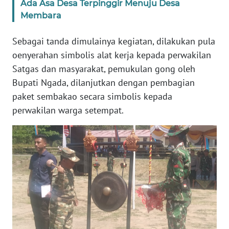
Ada Asa Desa Terpinggir Menuju Desa
Membara
WN
JABAR
Sebagai tanda dimulainya kegiatan, dilakukan pula
oenyerahan simbolis alat kerja kepada perwakilan
WN
Satgas dan masyarakat, pemukulan gong oleh
BANTEN
Bupati Ngada, dilanjutkan dengan pembagian
paket sembakao secara simbolis kepada
WN
perwakilan warga setempat.
NTT
WN
KEPRI
WN
PAPUA
WN
PAPUA