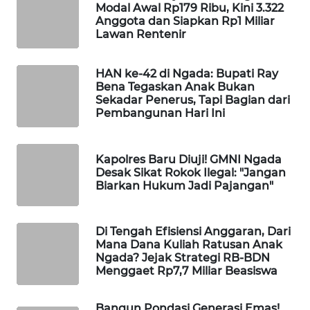
NEWS
Modal Awal Rp179 Ribu, Kini 3.322
Anggota dan Siapkan Rp1 Miliar
Lawan Rentenir
SIDIKALANG
NEWS
HAN ke-42 di Ngada: Bupati Ray
Bena Tegaskan Anak Bukan
SIBARAGAS
Sekadar Penerus, Tapi Bagian dari
NEWS
Pembangunan Hari Ini
METRO
SIANTAR
Kapolres Baru Diuji! GMNI Ngada
NEWS
Desak Sikat Rokok Ilegal: "Jangan
Biarkan Hukum Jadi Pajangan"
METRO
MEDAN
Di Tengah Efisiensi Anggaran, Dari
NEWS
Mana Dana Kuliah Ratusan Anak
Ngada? Jejak Strategi RB-BDN
Menggaet Rp7,7 Miliar Beasiswa
METRO
JAKARTA
NEWS
Bangun Pondasi Generasi Emas!