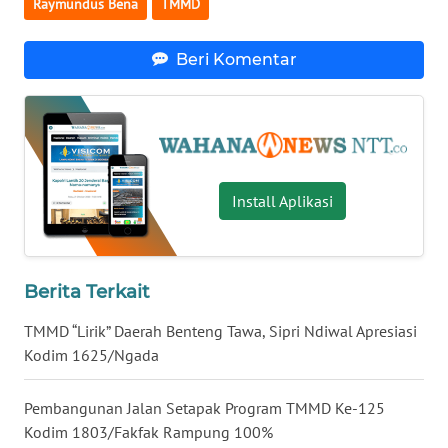
Raymundus Bena
TMMD
WN
Beri Komentar
SULUT
WN
MALUKU
WN
Install Aplikasi
MALUT
WN
Berita Terkait
DAIRI
TMMD “Lirik” Daerah Benteng Tawa, Sipri Ndiwal Apresiasi
WN
Kodim 1625/Ngada
DANAU
TOBA
Pembangunan Jalan Setapak Program TMMD Ke-125
Kodim 1803/Fakfak Rampung 100%
WN