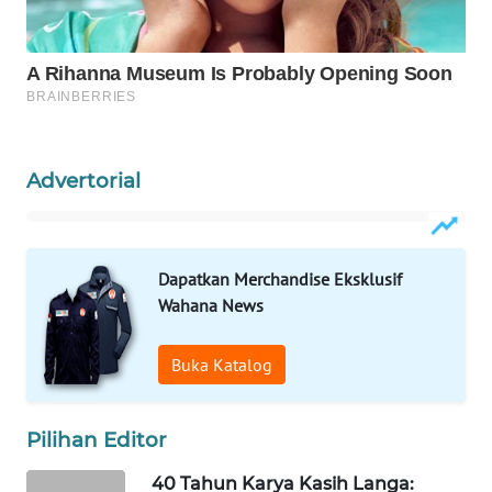
LKKI
KOPEKLIN
PORTAL
KONSUMEN
Advertorial
FORWAMKI
ALPERKLINAS
Dapatkan Merchandise Eksklusif
Wahana News
FORJASIDA
Buka Katalog
TAMBANG
NEWS
Pilihan Editor
SITUNGIR
40 Tahun Karya Kasih Langa: