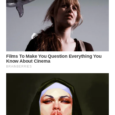
MADURA
WN
SURABAYA
WN
NATUNA
WN
BINTAN
WN
MANDALIKA
WN
LIKUPANG
WN