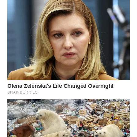
KARAWANG
WN
BEKASI
WN
BOGOR
WN
DEPOK
WN
TAPANULI
UTARA
WN
SAMOSIR