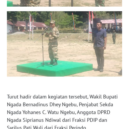
BARAT
WN
RIAU
WN
SERAMBI
WN
JAMBI
WN
SULTRA
Turut hadir dalam kegiatan tersebut, Wakil Bupati
Ngada Bernadinus Dhey Ngebu, Penjabat Sekda
WN
NTB
Ngada Yohanes C. Watu Ngebu, Anggota DPRD
Ngada Siprianus Ndiwal dari Fraksi PDIP dan
WN
Syrilus Pati Wuli dari Fraksi Perindo.