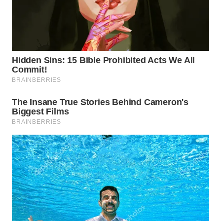
LABUANBAJO
WN
BORNEO
Wahana
Media
Group
WAHANA
NEWS
WAHANA
TANI
WAHANA
ADVOKAT
WAHANA