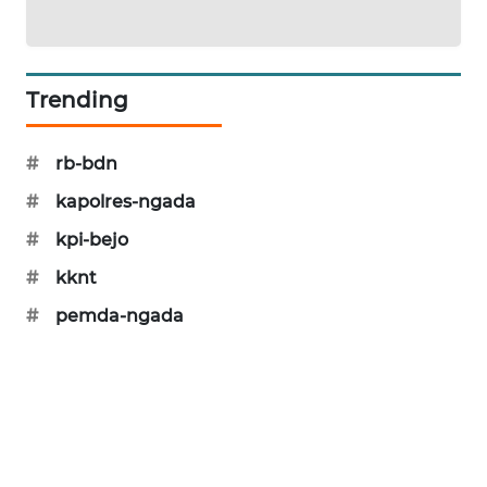
KRT
NEWS
Trending
KARING
NEWS
#
rb-bdn
#
kapolres-ngada
JURNAL
MARITIM
#
kpi-bejo
#
kknt
HUMBANG
NEWS
#
pemda-ngada
GARONGGANG
NEWS
FISUELRI
ID