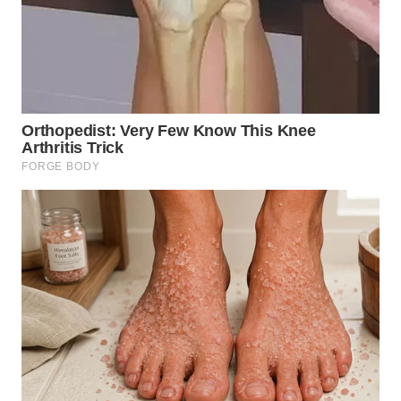
KARAWANG
WN
BEKASI
WN
BOGOR
WN
DEPOK
WN
TAPANULI
UTARA
WN
SAMOSIR