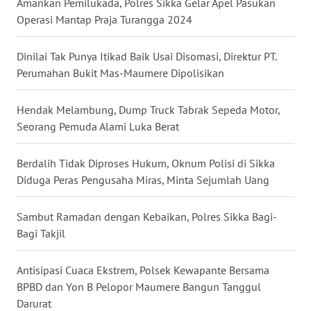
Amankan Pemilukada, Polres Sikka Gelar Apel Pasukan
Operasi Mantap Praja Turangga 2024
WN
KALTENG
Dinilai Tak Punya Itikad Baik Usai Disomasi, Direktur PT.
Perumahan Bukit Mas-Maumere Dipolisikan
WN
KALTARA
Hendak Melambung, Dump Truck Tabrak Sepeda Motor,
Seorang Pemuda Alami Luka Berat
WN
KALSEL
Berdalih Tidak Diproses Hukum, Oknum Polisi di Sikka
Diduga Peras Pengusaha Miras, Minta Sejumlah Uang
WN
KALTIM
Sambut Ramadan dengan Kebaikan, Polres Sikka Bagi-
Bagi Takjil
WN
SULSEL
Antisipasi Cuaca Ekstrem, Polsek Kewapante Bersama
BPBD dan Yon B Pelopor Maumere Bangun Tanggul
WN
Darurat
GORONTALO