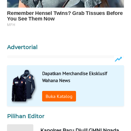
CO ID
WAHANANEWS
NET
WAHANA
SPORT
Advertorial
WAHANA
UMKM
Dapatkan Merchandise Eksklusif
Wahana News
WAHANA
SELEB
Buka Katalog
WAHANA
PERSONA
Pilihan Editor
WAHANA
Kapolres Baru Diuji! GMNI Ngada
OTOMOTIF