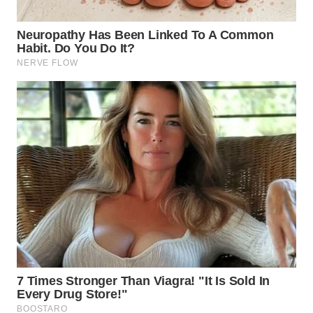
WN
PADANG
LAWAS
WN
SUMEDANG
WN
CIANJUR
WN
KEPULAUAN
SERIBU
WN
TANGERANG
WN
BINJAI