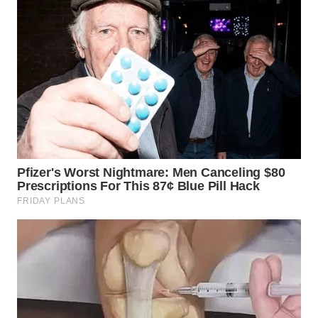
WN
LABUHANBATU
WN
TAPANULI
TENGAH
WN DELI
SERDANG
WN
TEBING
TINGGI
WN
PAKPAK
WN