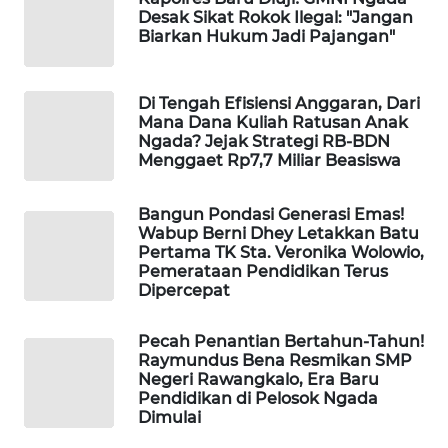
Desak Sikat Rokok Ilegal: "Jangan
Biarkan Hukum Jadi Pajangan"
WAHANA
HEALTH
Di Tengah Efisiensi Anggaran, Dari
Mana Dana Kuliah Ratusan Anak
WAHANA
Ngada? Jejak Strategi RB-BDN
DESA
Menggaet Rp7,7 Miliar Beasiswa
WISATA
Bangun Pondasi Generasi Emas!
LAPAK
Wabup Berni Dhey Letakkan Batu
WAHANA
Pertama TK Sta. Veronika Wolowio,
Pemerataan Pendidikan Terus
Dipercepat
Wahana
Network
Pecah Penantian Bertahun-Tahun!
Raymundus Bena Resmikan SMP
KONSUMEN
Negeri Rawangkalo, Era Baru
LISTRIK
Pendidikan di Pelosok Ngada
Dimulai
MASYARAKAT