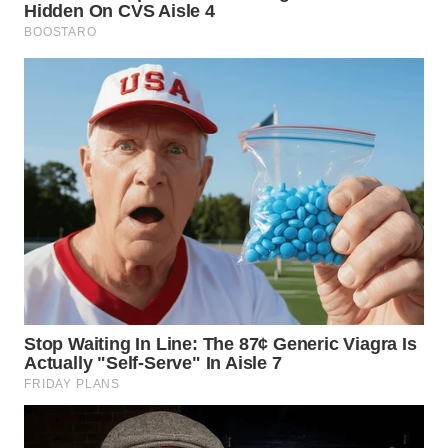
NIAS
WN
LANGKAT
WN
TAPANULI
SELATAN
WN
TANJUNG
LESUNG
WN
KARO
WN
SIMALUNGUN