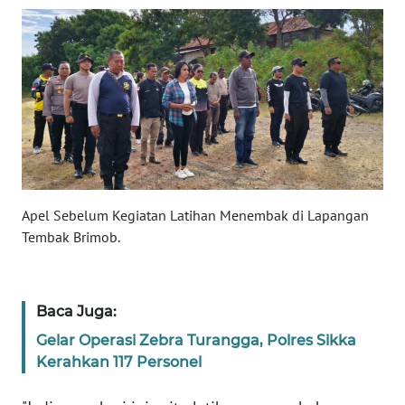
WN
JABAR
WN
BANTEN
WN
NTT
Apel Sebelum Kegiatan Latihan Menembak di Lapangan
Tembak Brimob.
WN
KEPRI
WN
Baca Juga:
PAPUA
Gelar Operasi Zebra Turangga, Polres Sikka
Kerahkan 117 Personel
WN
PAPUA