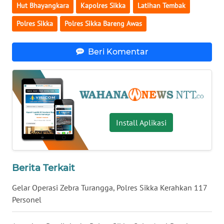
LAMPUNG
Hut Bhayangkara
Kapolres Sikka
Latihan Tembak
Polres Sikka
Polres Sikka Bareng Awas
WN
JATENG
Beri Komentar
WN
NUSANTARA
WN
JOGJA
Install Aplikasi
WN
JATIM
Berita Terkait
WN
BALI
Gelar Operasi Zebra Turangga, Polres Sikka Kerahkan 117
Personel
WN
KALBAR