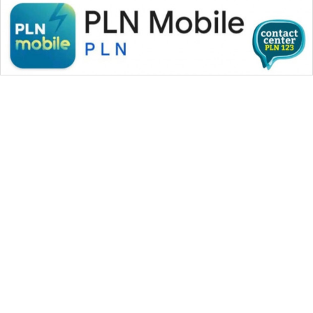
WAHANA MEDIA GROUP
|
|
|
WAHANA NEWS co
WAHANA TANI
WAHANA ADVOKAT
|
|
WAHANA INFRASTRUKTUR
WAHANA KONSUMEN
|
|
|
WAHANA LISTRIK
WAHANA TRAVEL
WAHANA TV
|
|
|
WAHANANEWS id
WAHANANEWS CO ID
WAHANANEWS NET