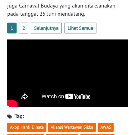
SULTENG
juga Carnaval Budaya yang akan dilaksanakan
pada tanggal 25 Juni mendatang.
WN
SULBAR
1
2
Selanjutnya
Lihat Semua
WN
BABEL
WN
SUMBAR
WN
SUMSEL
WN
BENGKULU
Tag:
Akbp Hardi Dinata
Aliansi Wartawan Sikka
AWAS
WN