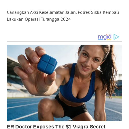
Canangkan Aksi Keselamatan Jalan, Polres Sikka Kembali
WN
Lakukan Operasi Turangga 2024
SULUT
WN
MALUKU
WN
MALUT
WN
DAIRI
WN
DANAU
TOBA
WN