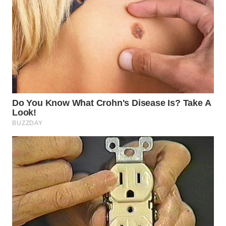
WN
PURWAKARTA
WN
PRIANGAN
TIMUR
WN
SEMARANG
WN
SOLO
WN
BOROBUDUR
WN