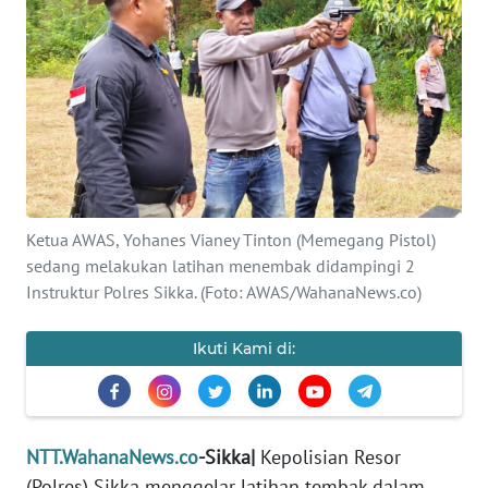
BAJO
OPINI
Informasi
INDEKS
BERITA
Ketua AWAS, Yohanes Vianey Tinton (Memegang Pistol)
KONTAK
sedang melakukan latihan menembak didampingi 2
KAMI
Instruktur Polres Sikka. (Foto: AWAS/WahanaNews.co)
INFO
Ikuti Kami di:
IKLAN
TENTANG
KAMI
NTT.WahanaNews.co
-Sikka|
Kepolisian Resor
(Polres) Sikka menggelar latihan tembak dalam