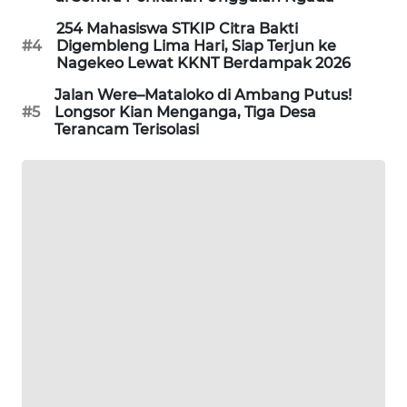
NEWS
254 Mahasiswa STKIP Citra Bakti
#4
Digembleng Lima Hari, Siap Terjun ke
SIDIKALANG
Nagekeo Lewat KKNT Berdampak 2026
NEWS
Jalan Were–Mataloko di Ambang Putus!
#5
Longsor Kian Menganga, Tiga Desa
SIBARAGAS
Terancam Terisolasi
NEWS
METRO
SIANTAR
NEWS
METRO
MEDAN
NEWS
METRO
JAKARTA
NEWS