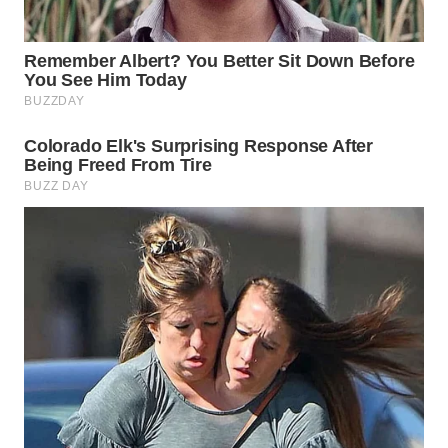
INFRASTRUKTUR
WAHANA
KONSUMEN
WAHANA
LISTRIK
WAHANA
TRAVEL
WAHANA
TV
WAHANANEWS
ID
WAHANANEWS