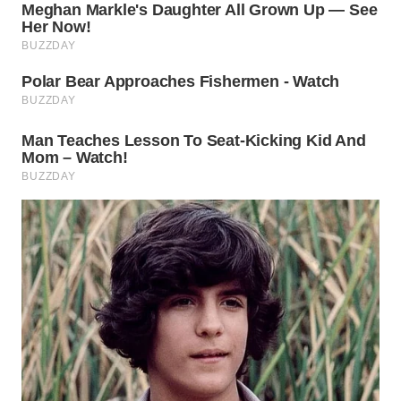
LABUANBAJO
WN
BORNEO
Wahana
Media
Group
WAHANA
NEWS
WAHANA
TANI
WAHANA
ADVOKAT
WAHANA