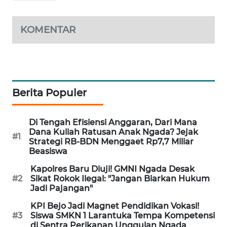
LKKI
KOMENTAR
KOPEKLIN
PORTAL
KONSUMEN
Berita Populer
FORWAMKI
Di Tengah Efisiensi Anggaran, Dari Mana
ALPERKLINAS
Dana Kuliah Ratusan Anak Ngada? Jejak
#1
Strategi RB-BDN Menggaet Rp7,7 Miliar
Beasiswa
FORJASIDA
Kapolres Baru Diuji! GMNI Ngada Desak
#2
Sikat Rokok Ilegal: "Jangan Biarkan Hukum
TAMBANG
Jadi Pajangan"
NEWS
KPI Bejo Jadi Magnet Pendidikan Vokasi!
#3
Siswa SMKN 1 Larantuka Tempa Kompetensi
SITUNGIR
di Sentra Perikanan Unggulan Ngada