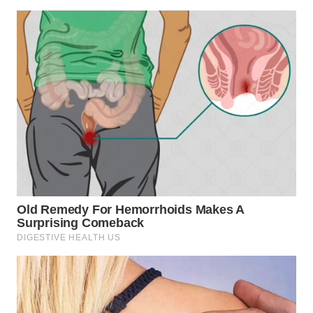
WN
CIREBON
WN
INDRAMAYU
WN
KUNINGAN
WN
MAJALENGKA
WN
SUBANG
WN
SUKABUMI