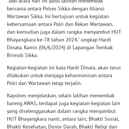
"Jadi acara hari ini yaitu latihan menembak
BARAT
bersama antara Polres Sikka dengan Aliansi
Wartawan Sikka. Ini bertujuan untuk kegiatan
WN
kebersamaan antara Polri dan Rekan Wartawan,
RIAU
dan kemudian juga dalam rangka menyambut HUT
Bhayangkara ke-78 tahun 2024," ungkap Hardi
WN
SERAMBI
Dinata, Kamis (06/6/2024) di Lapangan Tembak
Brimob Sikka.
WN
Kegiatan-kegiatan ini kata Hardi Dinata, akan terus
JAMBI
dilakukan untuk menjaga keharmonisan antara
Polri dan Wartawan tetap terjalin.
WN
SULTRA
Kapolres menjelaskan, selain latihan menembak
bareng AWAS, terdapat juga kegiatan-kegiatan lain
WN
NTB
yang diselenggarakan dalam rangka menyambut
HUT Bhayangkara nanti, antara lain; Bhakti Sosial,
WN
Bhakti Kesehatan, Donor Darah, Bhakti Religi dan