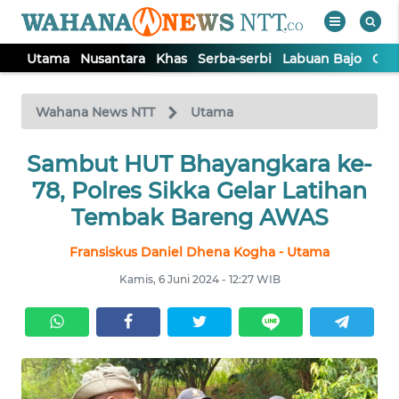
Utama
Nusantara
Khas
Serba-serbi
Labuan Bajo
Opi
WAHANA
Tutup
TV
Wahana News NTT
Utama
Sambut HUT Bhayangkara ke-
UTAMA
78, Polres Sikka Gelar Latihan
NUSANTARA
Tembak Bareng AWAS
Fransiskus Daniel Dhena Kogha - Utama
KHAS
Kamis, 6 Juni 2024 - 12:27 WIB
SERBA-
SERBI
LABUAN