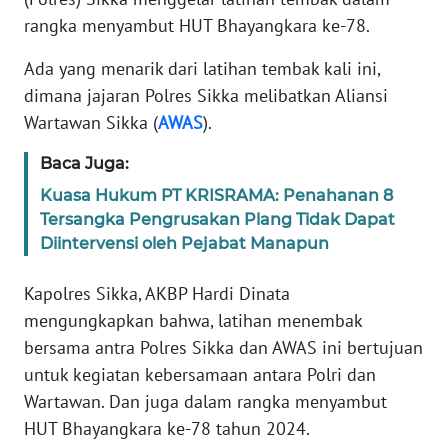
PEDOMAN
rangka menyambut HUT Bhayangkara ke-78.
MEDIA
SIBER
Ada yang menarik dari latihan tembak kali ini,
dimana jajaran Polres Sikka melibatkan Aliansi
REDAKSI
Wartawan Sikka (
AWAS
).
KARIR
Baca Juga:
Kuasa Hukum PT KRISRAMA: Penahanan 8
DISCLAIMER
Tersangka Pengrusakan Plang Tidak Dapat
Diintervensi oleh Pejabat Manapun
Wahana
News
Kapolres Sikka, AKBP Hardi Dinata
Regional
mengungkapkan bahwa, latihan menembak
bersama antra Polres Sikka dan AWAS ini bertujuan
WN
SUMUT
untuk kegiatan kebersamaan antara Polri dan
Wartawan. Dan juga dalam rangka menyambut
WN
HUT Bhayangkara ke-78 tahun 2024.
JAKARTA