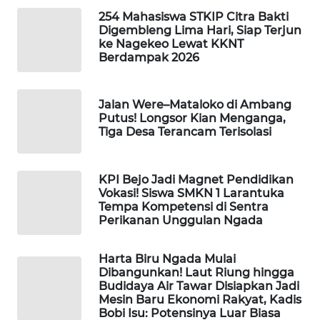
KELISTRIKAN
254 Mahasiswa STKIP Citra Bakti
Digembleng Lima Hari, Siap Terjun
ke Nagekeo Lewat KKNT
WALINKI
Berdampak 2026
ID
MAWAKA
Jalan Were–Mataloko di Ambang
ID
Putus! Longsor Kian Menganga,
Tiga Desa Terancam Terisolasi
MARTABAT
NET
KPI Bejo Jadi Magnet Pendidikan
Vokasi! Siswa SMKN 1 Larantuka
PLN
Tempa Kompetensi di Sentra
Perikanan Unggulan Ngada
WATCH
MKLI
Harta Biru Ngada Mulai
Dibangunkan! Laut Riung hingga
Budidaya Air Tawar Disiapkan Jadi
LPKKI
Mesin Baru Ekonomi Rakyat, Kadis
Bobi Isu: Potensinya Luar Biasa