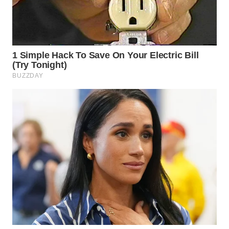
MADURA
WN
SURABAYA
WN
NATUNA
WN
BINTAN
WN
MANDALIKA
WN
LIKUPANG
WN