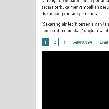
Di tengah hamparan lahan pertanian
WN
secara terbuka menyampaikan peru
JATENG
dukungan program pemerintah.
“Sekarang air lebih tersedia dan la
WN
NUSANTARA
kami ikut meningkat,” ungkap salah
WN
1
2
3
Selanjutnya
Liha
JOGJA
WN
JATIM
WN
BALI
WN
KALBAR