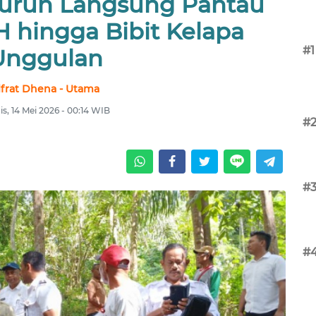
urun Langsung Pantau
H hingga Bibit Kelapa
#1
Unggulan
lfrat Dhena - Utama
s, 14 Mei 2026 - 00:14 WIB
#
#
#