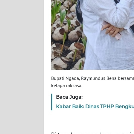
WN
SULBAR
WN
BABEL
WN
SUMBAR
WN
Bupati Ngada, Raymundus Bena bersama 
SUMSEL
kelapa raksasa.
WN
Baca Juga:
BENGKULU
Kabar Baik: Dinas TPHP Bengkul
WN
LAMPUNG