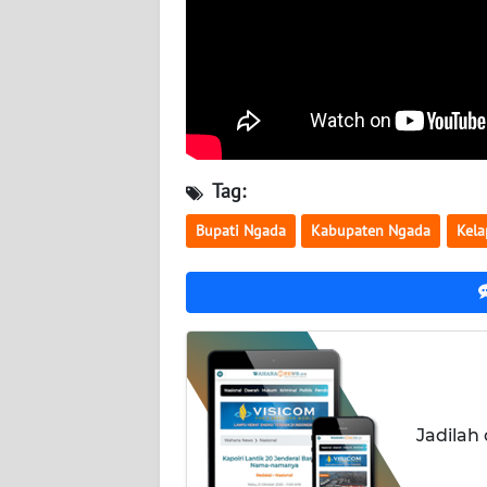
WN
KALTENG
WN
KALTARA
WN
Tag:
KALSEL
Bupati Ngada
Kabupaten Ngada
Kela
WN
KALTIM
WN
SULSEL
WN
Jadilah
GORONTALO