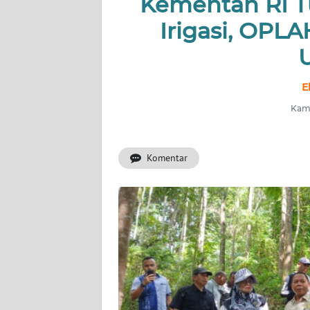
Kementan RI T
OPINI
Irigasi, OPLA
Informasi
INDEKS
E
BERITA
Kami
KONTAK
KAMI
Komentar
INFO
IKLAN
TENTANG
KAMI
PEDOMAN
MEDIA