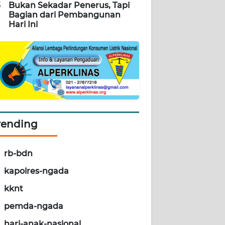
5
Bukan Sekadar Penerus, Tapi
Bagian dari Pembangunan
Hari Ini
rending
rb-bdn
kapolres-ngada
kknt
pemda-ngada
hari-anak-nasional