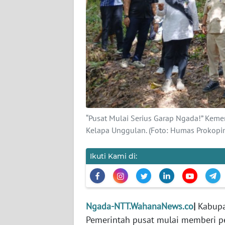
SIBER
REDAKSI
KARIR
DISCLAIMER
Wahana
“Pusat Mulai Serius Garap Ngada!” Keme
News
Kelapa Unggulan. (Foto: Humas Prokopi
Regional
Ikuti Kami di:
WN
SUMUT
WN
Ngada-NTT.WahanaNews.co
|
Kabupa
JAKARTA
Pemerintah pusat mulai memberi pe