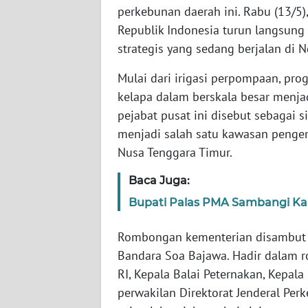
WN
perkebunan daerah ini. Rabu (13/5
JABAR
Republik Indonesia turun langsun
strategis yang sedang berjalan di 
WN
BANTEN
Mulai dari irigasi perpompaan, pro
kelapa dalam berskala besar menja
WN
pejabat pusat ini disebut sebagai 
NTT
menjadi salah satu kawasan penge
Nusa Tenggara Timur.
WN
KEPRI
Baca Juga:
Bupati Palas PMA Sambangi Kant
WN
PAPUA
Rombongan kementerian disambut l
Bandara Soa Bajawa. Hadir dalam r
WN
RI, Kepala Balai Peternakan, Kepal
PAPUA
perwakilan Direktorat Jenderal Perk
BARAT