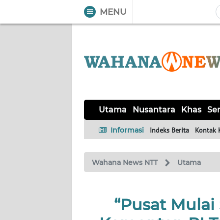
MENU
WAHANA
Tutup
TV
UTAMA
NUSANTARA
Utama
Nusantara
Khas
Ser
KHAS
Informasi
Indeks Berita
Kontak 
SERBA-
Wahana News NTT
Utama
SERBI
LABUAN
“Pusat Mulai
BAJO