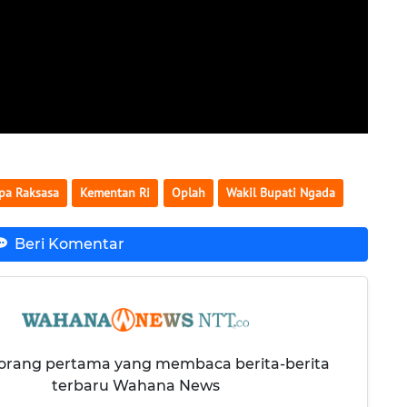
pa Raksasa
Kementan Ri
Oplah
Wakil Bupati Ngada
Beri Komentar
 orang pertama yang membaca berita-berita
terbaru Wahana News