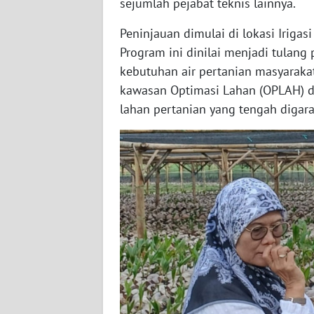
sejumlah pejabat teknis lainnya.
WN
Peninjauan dimulai di lokasi Iriga
RIAU
Program ini dinilai menjadi tulan
kebutuhan air pertanian masyarakat
WN
SERAMBI
kawasan Optimasi Lahan (OPLAH) d
lahan pertanian yang tengah digar
WN
JAMBI
WN
SULTRA
WN
NTB
WN
SULTENG