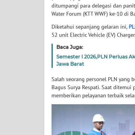
WN
ditumpangi para delegasi dan panit
JABAR
Water Forum (KTT WWF) ke-10 di Ba
Diketahui sepanjang gelaran ini,
PL
WN
BANTEN
52 unit Electric Vehicle (EV) Charger
Baca Juga:
WN
NTT
Semester I 2026,PLN Perluas Aks
Jawa Barat
WN
KEPRI
Salah seorang personel PLN yang b
Bagus Surya Respati. Saat ditemui 
WN
memberikan pelayanan terbaik sel
PAPUA
WN
PAPUA
BARAT