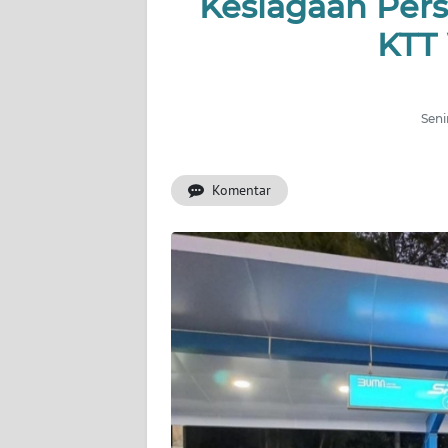
Kesiagaan Pers
OPINI
KTT
Informasi
Seni
INDEKS
BERITA
Komentar
KONTAK
KAMI
INFO
IKLAN
TENTANG
KAMI
PEDOMAN
MEDIA