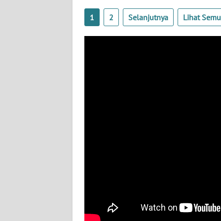
WN
1
2
Selanjutnya
Lihat Sem
JATENG
WN
NUSANTARA
WN
JOGJA
WN
JATIM
WN
BALI
WN
KALBAR