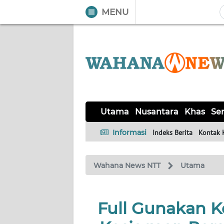
MENU
WAHANA
Tutup
TV
UTAMA
NUSANTARA
Utama
Nusantara
Khas
Ser
KHAS
Informasi
Indeks Berita
Kontak 
SERBA-
Wahana News NTT
Utama
SERBI
LABUAN
Full Gunakan Ke
BAJO