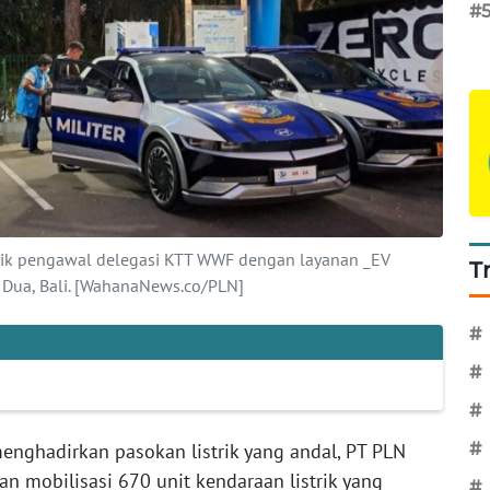
#
trik pengawal delegasi KTT WWF dengan layanan _EV
T
 Dua, Bali. [WahanaNews.co/PLN]
#
#
#
enghadirkan pasokan listrik yang andal, PT PLN
#
an mobilisasi 670 unit kendaraan listrik yang
#