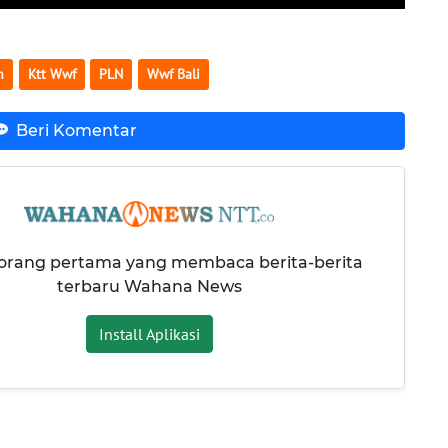
n
Ktt Wwf
PLN
Wwf Bali
Beri Komentar
 orang pertama yang membaca berita-berita
terbaru Wahana News
Install Aplikasi