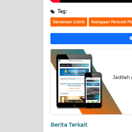
WN
Tag:
KALTENG
Kendaraan Listrik
Kesiagaan Personel Pl
WN
KALTARA
WN
KALSEL
WN
KALTIM
Jadilah
WN
SULSEL
WN
GORONTALO
Berita Terkait