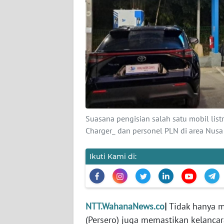
SIBER
REDAKSI
KARIR
DISCLAIMER
Wahana
Suasana pengisian salah satu mobil lis
News
Charger_ dan personel PLN di area Nusa
Regional
Ikuti Kami di:
WN
SUMUT
WN
JAKARTA
NTT.WahanaNews.co
|
Tidak hanya m
(Persero) juga memastikan kelancar