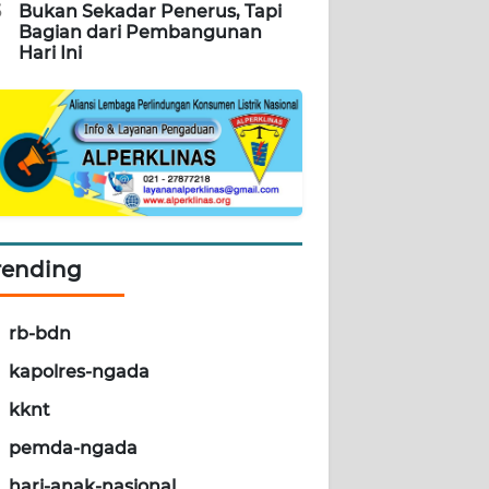
5
Bukan Sekadar Penerus, Tapi
Bagian dari Pembangunan
Hari Ini
rending
rb-bdn
kapolres-ngada
kknt
pemda-ngada
hari-anak-nasional