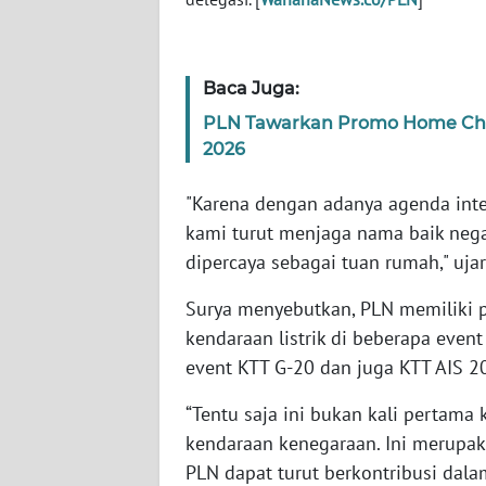
WN
SULBAR
Baca Juga:
WN
PLN Tawarkan Promo Home Char
BABEL
2026
WN
"Karena dengan adanya agenda inte
SUMBAR
kami turut menjaga nama baik nega
dipercaya sebagai tuan rumah," ujar
WN
SUMSEL
Surya menyebutkan, PLN memiliki
kendaraan listrik di beberapa event
WN
event KTT G-20 dan juga KTT AIS 20
BENGKULU
“Tentu saja ini bukan kali pertama
WN
kendaraan kenegaraan. Ini merupak
LAMPUNG
PLN dapat turut berkontribusi dalam