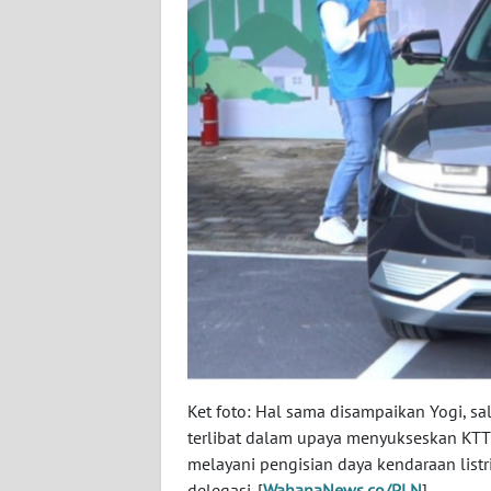
WN
RIAU
WN
SERAMBI
WN
JAMBI
WN
SULTRA
WN
NTB
Ket foto: Hal sama disampaikan Yogi, s
terlibat dalam upaya menyukseskan KTT
WN
melayani pengisian daya kendaraan lis
SULTENG
delegasi. [
WahanaNews.co/PLN
]