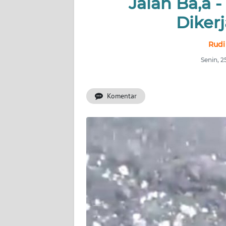
Jalan Ba,a 
OPINI
Dikerj
Informasi
Rudi
Senin, 
INDEKS
BERITA
Komentar
KONTAK
KAMI
INFO
IKLAN
TENTANG
KAMI
PEDOMAN
MEDIA