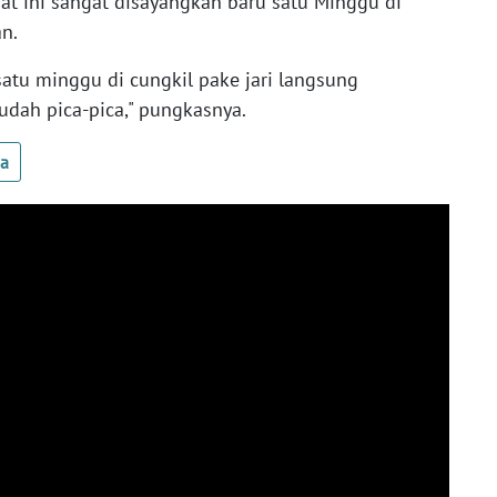
t ini sangat disayangkan baru satu Minggu di
an.
 satu minggu di cungkil pake jari langsung
udah pica-pica," pungkasnya.
ua