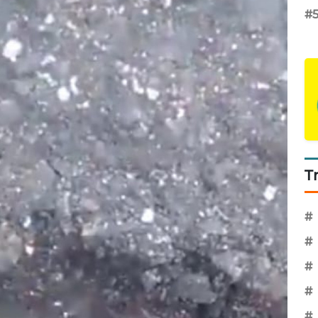
#
T
#
#
#
#
#