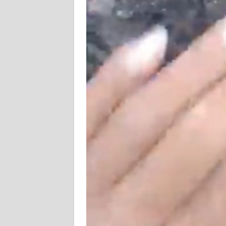
WN
JABAR
WN
BANTEN
WN
NTT
WN
KEPRI
WN
PAPUA
WN
PAPUA
BARAT