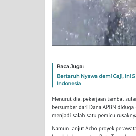
WN
JATENG
WN
NUSANTARA
WN
JOGJA
Baca Juga:
WN
Bertaruh Nyawa demi Gaji, Ini 5
JATIM
Indonesia
WN
Menurut dia, pekerjaan tambal sula
BALI
bersumber dari Dana APBN diduga d
menjadi salah satu pemicu rusaknya
WN
KALBAR
Namun lanjut Acho proyek perawatan