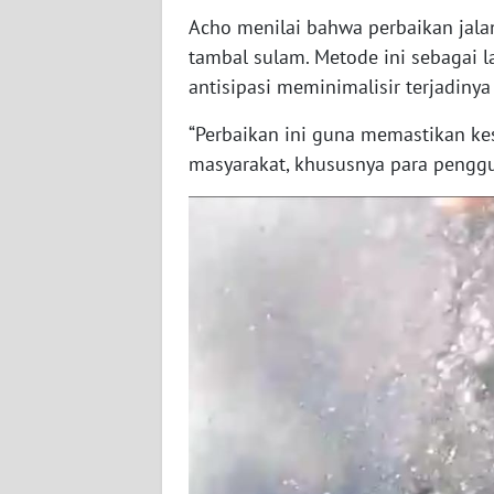
Acho menilai bahwa perbaikan jal
WN
SULBAR
tambal sulam. Metode ini sebagai 
antisipasi meminimalisir terjadinya
WN
“Perbaikan ini guna memastikan k
BABEL
masyarakat, khususnya para penggu
WN
SUMBAR
WN
SUMSEL
WN
BENGKULU
WN
LAMPUNG