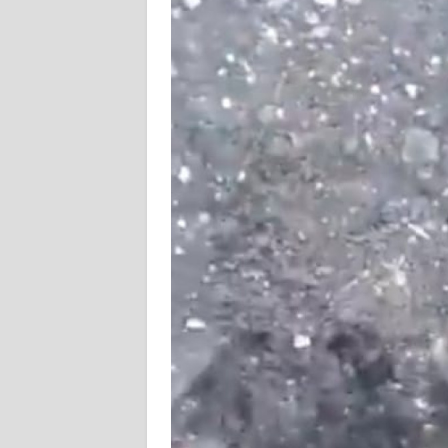
SIBER
REDAKSI
KARIR
DISCLAIMER
Wahana
News
Regional
WN
SUMUT
WN
JAKARTA