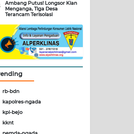
Ambang Putus! Longsor Kian
5
Menganga, Tiga Desa
Terancam Terisolasi
rending
rb-bdn
kapolres-ngada
kpi-bejo
kknt
pemda-ngada