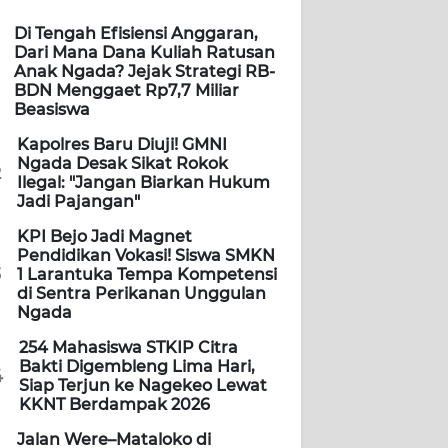
Di Tengah Efisiensi Anggaran,
Dari Mana Dana Kuliah Ratusan
Anak Ngada? Jejak Strategi RB-
BDN Menggaet Rp7,7 Miliar
Beasiswa
Kapolres Baru Diuji! GMNI
Ngada Desak Sikat Rokok
2
Ilegal: "Jangan Biarkan Hukum
Jadi Pajangan"
KPI Bejo Jadi Magnet
Pendidikan Vokasi! Siswa SMKN
3
1 Larantuka Tempa Kompetensi
di Sentra Perikanan Unggulan
Ngada
254 Mahasiswa STKIP Citra
Bakti Digembleng Lima Hari,
4
Siap Terjun ke Nagekeo Lewat
KKNT Berdampak 2026
Jalan Were–Mataloko di