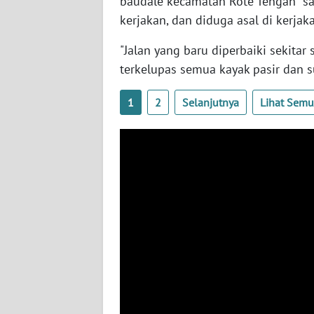
baudale kecamatan Rote Tengah saa
WN
kerjakan, dan diduga asal di kerjak
KALTENG
"Jalan yang baru diperbaiki sekitar
WN
terkelupas semua kayak pasir dan s
KALTARA
1
2
Selanjutnya
Lihat Sem
WN
KALSEL
WN
KALTIM
WN
SULSEL
WN
GORONTALO