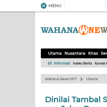
MENU
WAHANA
Tutup
TV
UTAMA
NUSANTARA
Utama
Nusantara
Khas
Ser
KHAS
Informasi
Indeks Berita
Kontak 
SERBA-
Wahana News NTT
Utama
SERBI
LABUAN
Dinilai Tambal 
BAJO