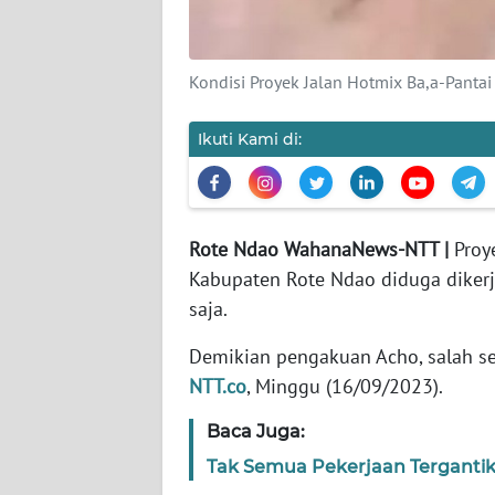
WN
RIAU
Kondisi Proyek Jalan Hotmix Ba,a-Panta
WN
SERAMBI
Ikuti Kami di:
WN
JAMBI
Rote Ndao WahanaNews-NTT |
Proy
Kabupaten Rote Ndao diduga dikerja
WN
SULTRA
saja.
Demikian pengakuan Acho, salah s
WN
NTT.co
, Minggu (16/09/2023).
NTB
Baca Juga:
WN
SULTENG
Tak Semua Pekerjaan Tergantika