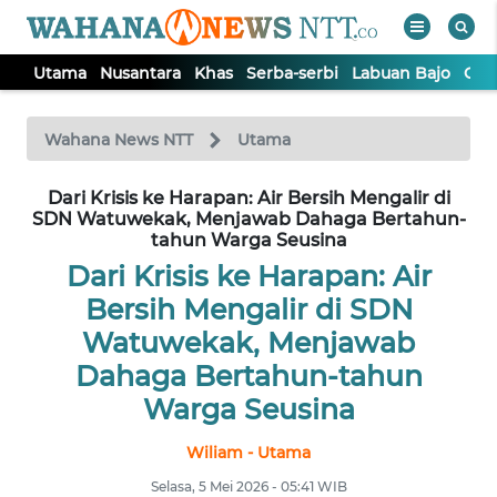
Utama
Nusantara
Khas
Serba-serbi
Labuan Bajo
Opi
WAHANA
Tutup
TV
Wahana News NTT
Utama
Dari Krisis ke Harapan: Air Bersih Mengalir di
UTAMA
SDN Watuwekak, Menjawab Dahaga Bertahun-
tahun Warga Seusina
NUSANTARA
Dari Krisis ke Harapan: Air
Bersih Mengalir di SDN
KHAS
Watuwekak, Menjawab
Dahaga Bertahun-tahun
SERBA-
Warga Seusina
SERBI
Wiliam - Utama
LABUAN
Selasa, 5 Mei 2026 - 05:41 WIB