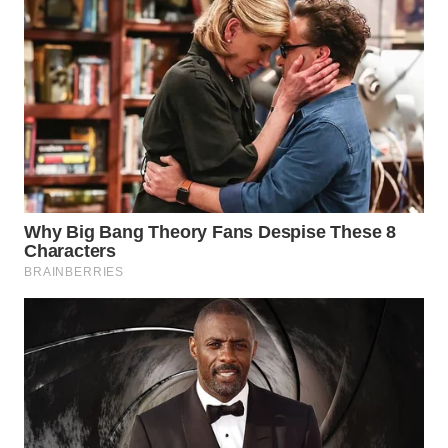
CO ID
WAHANANEWS
NET
WAHANA
SPORT
WAHANA
UMKM
WAHANA
SELEB
WAHANA
PERSONA
WAHANA
OTOMOTIF