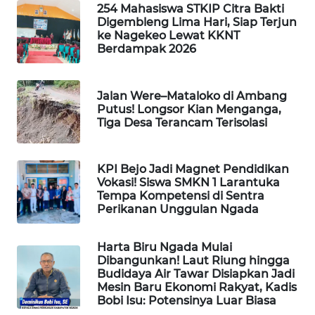
NEWS
254 Mahasiswa STKIP Citra Bakti
Digembleng Lima Hari, Siap Terjun
ke Nagekeo Lewat KKNT
SIDIKALANG
Berdampak 2026
NEWS
SIBARAGAS
Jalan Were–Mataloko di Ambang
NEWS
Putus! Longsor Kian Menganga,
Tiga Desa Terancam Terisolasi
METRO
SIANTAR
KPI Bejo Jadi Magnet Pendidikan
NEWS
Vokasi! Siswa SMKN 1 Larantuka
Tempa Kompetensi di Sentra
Perikanan Unggulan Ngada
METRO
MEDAN
NEWS
Harta Biru Ngada Mulai
Dibangunkan! Laut Riung hingga
Budidaya Air Tawar Disiapkan Jadi
METRO
Mesin Baru Ekonomi Rakyat, Kadis
JAKARTA
Bobi Isu: Potensinya Luar Biasa
NEWS