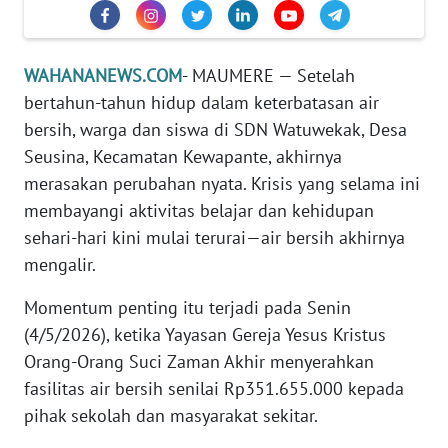
PEDOMAN
MEDIA
SIBER
WAHANANEWS.COM
- MAUMERE — Setelah
REDAKSI
bertahun-tahun hidup dalam keterbatasan air
bersih, warga dan siswa di SDN Watuwekak, Desa
KARIR
Seusina, Kecamatan Kewapante, akhirnya
merasakan perubahan nyata. Krisis yang selama ini
DISCLAIMER
membayangi aktivitas belajar dan kehidupan
sehari-hari kini mulai terurai—air bersih akhirnya
Wahana
mengalir.
News
Regional
Momentum penting itu terjadi pada Senin
(4/5/2026), ketika Yayasan Gereja Yesus Kristus
WN
Orang-Orang Suci Zaman Akhir menyerahkan
SUMUT
fasilitas air bersih senilai Rp351.655.000 kepada
pihak sekolah dan masyarakat sekitar.
WN
JAKARTA