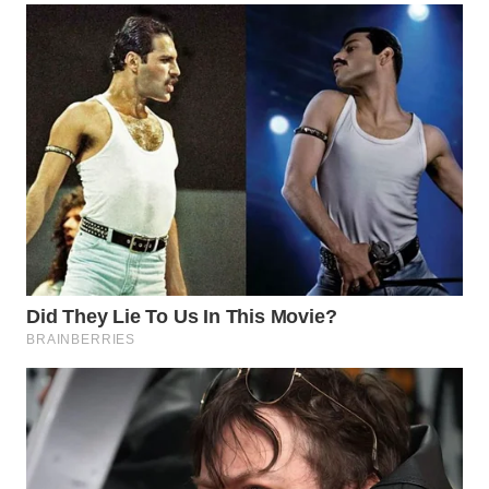
WN
PURWAKARTA
WN
PRIANGAN
TIMUR
WN
SEMARANG
WN
SOLO
WN
BOROBUDUR
WN