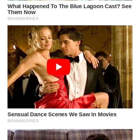
WN
LABUHANBATU
WN
TAPANULI
TENGAH
WN DELI
SERDANG
WN
TEBING
TINGGI
WN
PAKPAK
WN