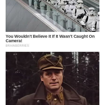
WN
PADANG
LAWAS
WN
SUMEDANG
WN
CIANJUR
WN
KEPULAUAN
SERIBU
WN
TANGERANG
WN
BINJAI