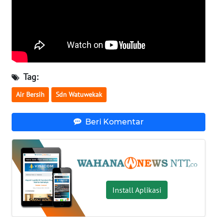
LAMPUNG
WN
JATENG
WN
NUSANTARA
Tag:
Air Bersih
Sdn Watuwekak
WN
JOGJA
Beri Komentar
WN
JATIM
WN
BALI
Install Aplikasi
WN
KALBAR