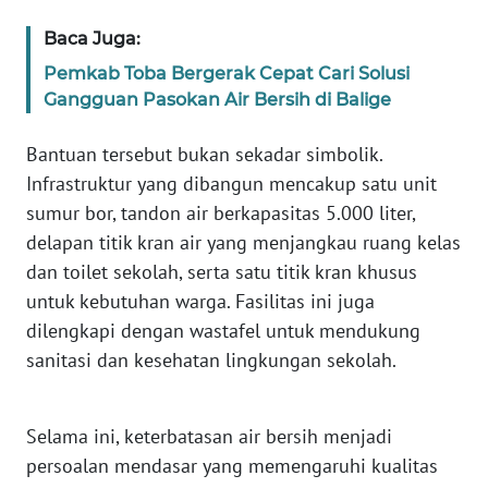
Baca Juga:
WN
Pemkab Toba Bergerak Cepat Cari Solusi
JABAR
Gangguan Pasokan Air Bersih di Balige
WN
Bantuan tersebut bukan sekadar simbolik.
BANTEN
Infrastruktur yang dibangun mencakup satu unit
sumur bor, tandon air berkapasitas 5.000 liter,
WN
NTT
delapan titik kran air yang menjangkau ruang kelas
dan toilet sekolah, serta satu titik kran khusus
WN
untuk kebutuhan warga. Fasilitas ini juga
KEPRI
dilengkapi dengan wastafel untuk mendukung
sanitasi dan kesehatan lingkungan sekolah.
WN
PAPUA
Selama ini, keterbatasan air bersih menjadi
WN
persoalan mendasar yang memengaruhi kualitas
PAPUA