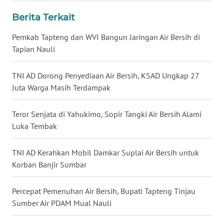
Berita Terkait
WN
KALTENG
Pemkab Tapteng dan WVI Bangun Jaringan Air Bersih di
Tapian Nauli
WN
KALTARA
TNI AD Dorong Penyediaan Air Bersih, KSAD Ungkap 27
Juta Warga Masih Terdampak
WN
KALSEL
Teror Senjata di Yahukimo, Sopir Tangki Air Bersih Alami
Luka Tembak
WN
KALTIM
TNI AD Kerahkan Mobil Damkar Suplai Air Bersih untuk
Korban Banjir Sumbar
WN
SULSEL
Percepat Pemenuhan Air Bersih, Bupati Tapteng Tinjau
Sumber Air PDAM Mual Nauli
WN
GORONTALO