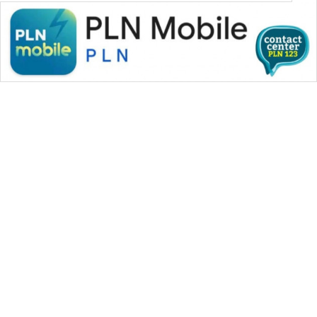
WAHANA MEDIA GROUP
|
|
|
WAHANA NEWS co
WAHANA TANI
WAHANA ADVOKAT
|
|
WAHANA INFRASTRUKTUR
WAHANA KONSUMEN
|
|
|
WAHANA LISTRIK
WAHANA TRAVEL
WAHANA TV
|
|
|