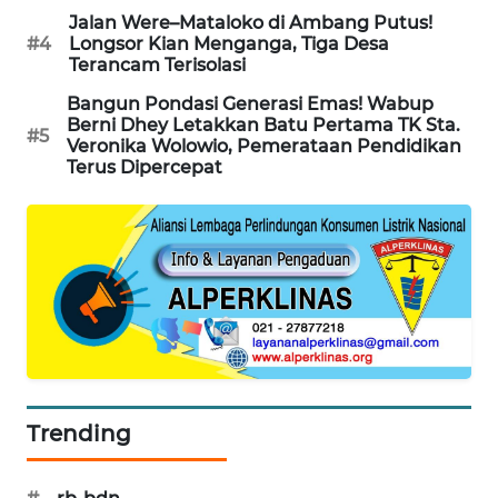
Jalan Were–Mataloko di Ambang Putus!
ENERGI
#4
Longsor Kian Menganga, Tiga Desa
Terancam Terisolasi
NEWS
Bangun Pondasi Generasi Emas! Wabup
Berni Dhey Letakkan Batu Pertama TK Sta.
CILEUNGSI
#5
Veronika Wolowio, Pemerataan Pendidikan
NEWS
Terus Dipercepat
BERKAT
NEWS
BERAMPU
NEWS
ANUGERAH
NEWS
Trending
AKHLAK
ID