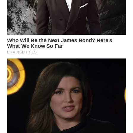
WAHANA
HEALTH
WAHANA
DESA
WISATA
LAPAK
WAHANA
Wahana
Network
KONSUMEN
LISTRIK
MASYARAKAT