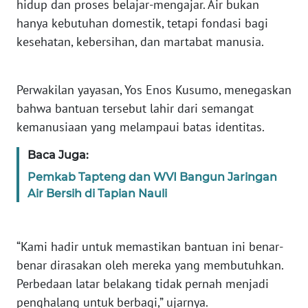
hidup dan proses belajar-mengajar. Air bukan
BARAT
hanya kebutuhan domestik, tetapi fondasi bagi
kesehatan, kebersihan, dan martabat manusia.
WN
RIAU
Perwakilan yayasan, Yos Enos Kusumo, menegaskan
WN
bahwa bantuan tersebut lahir dari semangat
SERAMBI
kemanusiaan yang melampaui batas identitas.
WN
Baca Juga:
JAMBI
Pemkab Tapteng dan WVI Bangun Jaringan
Air Bersih di Tapian Nauli
WN
SULTRA
“Kami hadir untuk memastikan bantuan ini benar-
WN
NTB
benar dirasakan oleh mereka yang membutuhkan.
Perbedaan latar belakang tidak pernah menjadi
WN
penghalang untuk berbagi,” ujarnya.