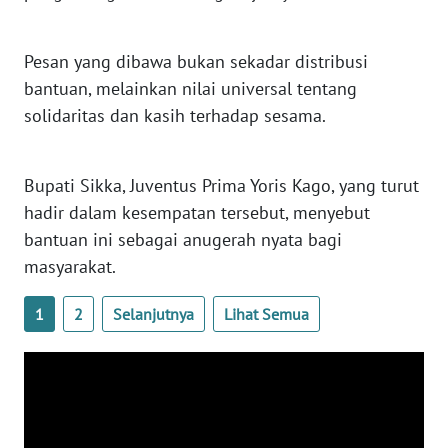
SULTENG
Pesan yang dibawa bukan sekadar distribusi
WN
SULBAR
bantuan, melainkan nilai universal tentang
solidaritas dan kasih terhadap sesama.
WN
BABEL
Bupati Sikka, Juventus Prima Yoris Kago, yang turut
WN
hadir dalam kesempatan tersebut, menyebut
SUMBAR
bantuan ini sebagai anugerah nyata bagi
masyarakat.
WN
SUMSEL
1
2
Selanjutnya
Lihat Semua
WN
BENGKULU
WN