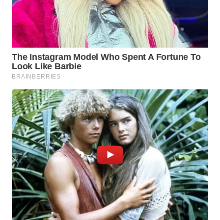
NIAS
WN
LANGKAT
WN
TAPANULI
SELATAN
WN
TANJUNG
LESUNG
WN
KARO
WN
SIMALUNGUN