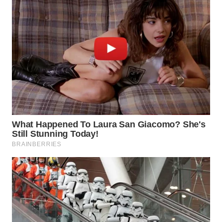
KARAWANG
WN
BEKASI
WN
BOGOR
WN
DEPOK
WN
TAPANULI
UTARA
WN
SAMOSIR