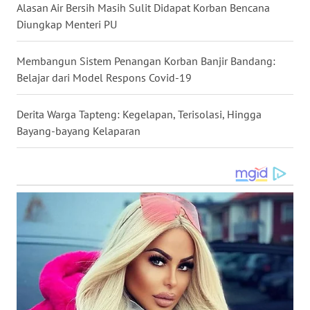
Alasan Air Bersih Masih Sulit Didapat Korban Bencana
Diungkap Menteri PU
WN
SULUT
Membangun Sistem Penangan Korban Banjir Bandang:
Belajar dari Model Respons Covid-19
WN
MALUKU
Derita Warga Tapteng: Kegelapan, Terisolasi, Hingga
Bayang-bayang Kelaparan
WN
MALUT
WN
DAIRI
WN
DANAU
TOBA
WN