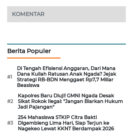
KRT
KOMENTAR
NEWS
KARING
NEWS
Berita Populer
JURNAL
MARITIM
Di Tengah Efisiensi Anggaran, Dari Mana
Dana Kuliah Ratusan Anak Ngada? Jejak
#1
HUMBANG
Strategi RB-BDN Menggaet Rp7,7 Miliar
NEWS
Beasiswa
Kapolres Baru Diuji! GMNI Ngada Desak
GARONGGANG
#2
Sikat Rokok Ilegal: "Jangan Biarkan Hukum
NEWS
Jadi Pajangan"
254 Mahasiswa STKIP Citra Bakti
FISUELRI
#3
Digembleng Lima Hari, Siap Terjun ke
Nagekeo Lewat KKNT Berdampak 2026
ID