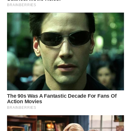
INFRASTRUKTUR
WAHANA
KONSUMEN
WAHANA
LISTRIK
WAHANA
TRAVEL
WAHANA
TV
WAHANANEWS
ID
WAHANANEWS