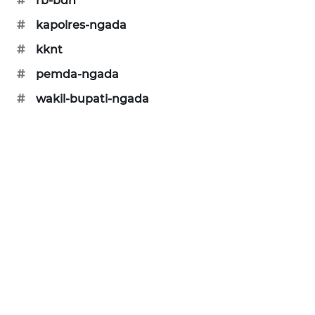
#
rb-bdn
PERAPKI
#
kapolres-ngada
NEWS
#
kknt
#
pemda-ngada
SONYA
ASA
#
wakil-bupati-ngada
NEWS