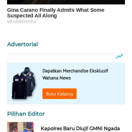
KELISTRIKAN
WALINKI
ID
MAWAKA
Advertorial
ID
MARTABAT
NET
Dapatkan Merchandise Eksklusif
Wahana News
PLN
WATCH
Buka Katalog
MKLI
Pilihan Editor
LPKKI
Kapolres Baru Diuji! GMNI Ngada