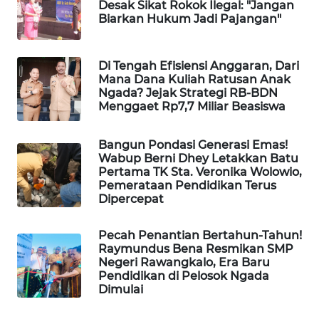
Desak Sikat Rokok Ilegal: "Jangan
LKKI
Biarkan Hukum Jadi Pajangan"
KOPEKLIN
Di Tengah Efisiensi Anggaran, Dari
Mana Dana Kuliah Ratusan Anak
PORTAL
Ngada? Jejak Strategi RB-BDN
KONSUMEN
Menggaet Rp7,7 Miliar Beasiswa
FORWAMKI
Bangun Pondasi Generasi Emas!
Wabup Berni Dhey Letakkan Batu
Pertama TK Sta. Veronika Wolowio,
ALPERKLINAS
Pemerataan Pendidikan Terus
Dipercepat
FORJASIDA
Pecah Penantian Bertahun-Tahun!
Raymundus Bena Resmikan SMP
TAMBANG
Negeri Rawangkalo, Era Baru
NEWS
Pendidikan di Pelosok Ngada
Dimulai
SITUNGIR