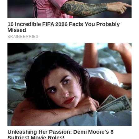
LABUANBAJO
WN
BORNEO
Wahana
Media
Group
WAHANA
NEWS
WAHANA
TANI
WAHANA
ADVOKAT
WAHANA