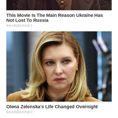
WN
CIREBON
WN
INDRAMAYU
WN
KUNINGAN
WN
MAJALENGKA
WN
SUBANG
WN
SUKABUMI