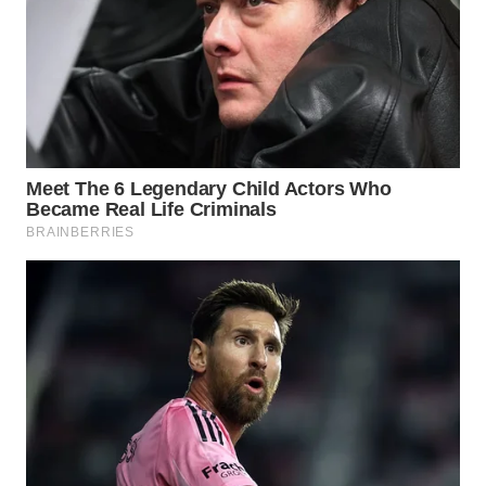
MADURA
WN
SURABAYA
WN
NATUNA
WN
BINTAN
WN
MANDALIKA
WN
LIKUPANG
WN