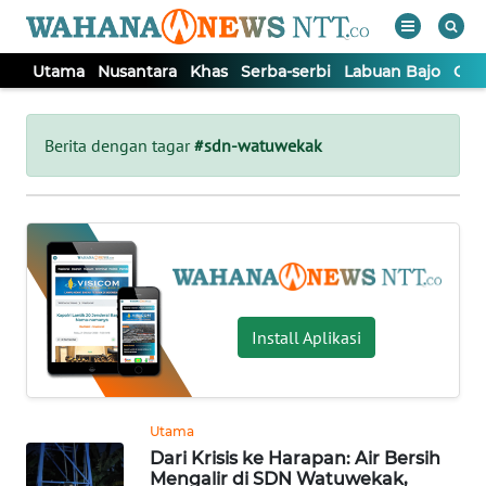
Utama
Nusantara
Khas
Serba-serbi
Labuan Bajo
Opi
WAHANA
Tutup
TV
Berita dengan tagar
#sdn-watuwekak
UTAMA
NUSANTARA
KHAS
Install Aplikasi
SERBA-
SERBI
Utama
Dari Krisis ke Harapan: Air Bersih
LABUAN
Mengalir di SDN Watuwekak,