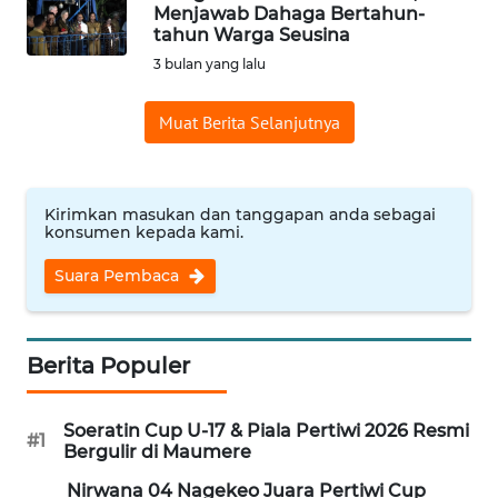
BAJO
Menjawab Dahaga Bertahun-
tahun Warga Seusina
OPINI
3 bulan yang lalu
Muat Berita Selanjutnya
Informasi
INDEKS
BERITA
Kirimkan masukan dan tanggapan anda sebagai
konsumen kepada kami.
KONTAK
Suara Pembaca
KAMI
INFO
IKLAN
Berita Populer
TENTANG
Soeratin Cup U-17 & Piala Pertiwi 2026 Resmi
#1
KAMI
Bergulir di Maumere
Nirwana 04 Nagekeo Juara Pertiwi Cup