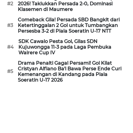
PEDOMAN
#2
2026! Taklukkan Persada 2-0, Dominasi
MEDIA
Klasemen di Maumere
SIBER
Comeback Gila! Persada SBD Bangkit dari
#3
Ketertinggalan 2 Gol untuk Tumbangkan
REDAKSI
Persesba 3-2 di Piala Soeratin U-17 NTT
SDK Cawalo Pesta Gol, Gilas SDN
KARIR
#4
Kujuwongga 11-3 pada Laga Pembuka
Wairere Cup IV
DISCLAIMER
Drama Penalti Gagal Persami! Gol Kilat
Cristyan Alfiano Ba'i Bawa Perse Ende Curi
#5
Kemenangan di Kandang pada Piala
Wahana
Soeratin U-17 2026
News
Regional
WN
SUMUT
WN
JAKARTA