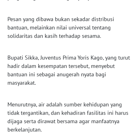
SULTENG
Pesan yang dibawa bukan sekadar distribusi
WN
SULBAR
bantuan, melainkan nilai universal tentang
solidaritas dan kasih terhadap sesama.
WN
BABEL
Bupati Sikka, Juventus Prima Yoris Kago, yang turut
WN
hadir dalam kesempatan tersebut, menyebut
SUMBAR
bantuan ini sebagai anugerah nyata bagi
masyarakat.
WN
SUMSEL
Menurutnya, air adalah sumber kehidupan yang
WN
tidak tergantikan, dan kehadiran fasilitas ini harus
BENGKULU
dijaga serta dirawat bersama agar manfaatnya
berkelanjutan.
WN