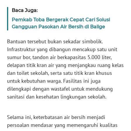
Baca Juga:
WN
Pemkab Toba Bergerak Cepat Cari Solusi
JABAR
Gangguan Pasokan Air Bersih di Balige
WN
Bantuan tersebut bukan sekadar simbolik.
BANTEN
Infrastruktur yang dibangun mencakup satu unit
sumur bor, tandon air berkapasitas 5.000 liter,
WN
NTT
delapan titik kran air yang menjangkau ruang kelas
dan toilet sekolah, serta satu titik kran khusus
WN
untuk kebutuhan warga. Fasilitas ini juga
KEPRI
dilengkapi dengan wastafel untuk mendukung
sanitasi dan kesehatan lingkungan sekolah.
WN
PAPUA
Selama ini, keterbatasan air bersih menjadi
WN
persoalan mendasar yang memengaruhi kualitas
PAPUA