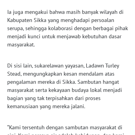
LAMPUNG
Ia juga mengakui bahwa masih banyak wilayah di
WN
Kabupaten Sikka yang menghadapi persoalan
JATENG
serupa, sehingga kolaborasi dengan berbagai pihak
menjadi kunci untuk menjawab kebutuhan dasar
WN
masyarakat.
NUSANTARA
WN
Di sisi lain, sukarelawan yayasan, Ladawn Turley
JOGJA
Stead, mengungkapkan kesan mendalam atas
pengalaman mereka di Sikka. Sambutan hangat
WN
masyarakat serta kekayaan budaya lokal menjadi
JATIM
bagian yang tak terpisahkan dari proses
kemanusiaan yang mereka jalani.
WN
BALI
“Kami tersentuh dengan sambutan masyarakat di
WN
KALBAR