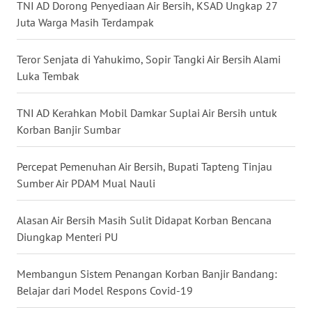
TNI AD Dorong Penyediaan Air Bersih, KSAD Ungkap 27
NIAS
Juta Warga Masih Terdampak
WN
Teror Senjata di Yahukimo, Sopir Tangki Air Bersih Alami
LANGKAT
Luka Tembak
WN
TAPANULI
TNI AD Kerahkan Mobil Damkar Suplai Air Bersih untuk
SELATAN
Korban Banjir Sumbar
WN
Percepat Pemenuhan Air Bersih, Bupati Tapteng Tinjau
TANJUNG
Sumber Air PDAM Mual Nauli
LESUNG
Alasan Air Bersih Masih Sulit Didapat Korban Bencana
WN
Diungkap Menteri PU
KARO
Membangun Sistem Penangan Korban Banjir Bandang:
WN
Belajar dari Model Respons Covid-19
SIMALUNGUN