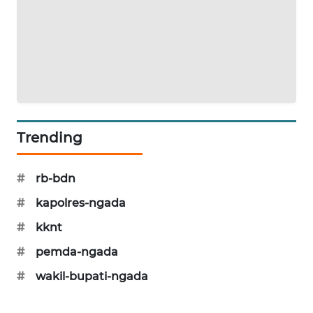
ENERGI
NEWS
CILEUNGSI
NEWS
BERKAT
Trending
NEWS
#
rb-bdn
BERAMPU
NEWS
#
kapolres-ngada
#
kknt
ANUGERAH
NEWS
#
pemda-ngada
#
wakil-bupati-ngada
AKHLAK
ID