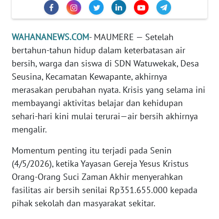
PEDOMAN
MEDIA
SIBER
WAHANANEWS.COM
- MAUMERE — Setelah
REDAKSI
bertahun-tahun hidup dalam keterbatasan air
bersih, warga dan siswa di SDN Watuwekak, Desa
KARIR
Seusina, Kecamatan Kewapante, akhirnya
merasakan perubahan nyata. Krisis yang selama ini
DISCLAIMER
membayangi aktivitas belajar dan kehidupan
sehari-hari kini mulai terurai—air bersih akhirnya
Wahana
mengalir.
News
Regional
Momentum penting itu terjadi pada Senin
(4/5/2026), ketika Yayasan Gereja Yesus Kristus
WN
Orang-Orang Suci Zaman Akhir menyerahkan
SUMUT
fasilitas air bersih senilai Rp351.655.000 kepada
pihak sekolah dan masyarakat sekitar.
WN
JAKARTA