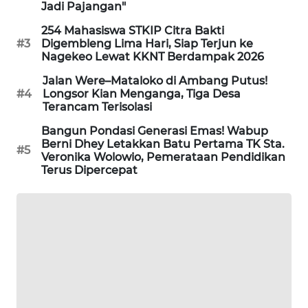
Jadi Pajangan"
KRT
254 Mahasiswa STKIP Citra Bakti
#3
Digembleng Lima Hari, Siap Terjun ke
NEWS
Nagekeo Lewat KKNT Berdampak 2026
Jalan Were–Mataloko di Ambang Putus!
KARING
#4
Longsor Kian Menganga, Tiga Desa
NEWS
Terancam Terisolasi
Bangun Pondasi Generasi Emas! Wabup
JURNAL
Berni Dhey Letakkan Batu Pertama TK Sta.
MARITIM
#5
Veronika Wolowio, Pemerataan Pendidikan
Terus Dipercepat
HUMBANG
NEWS
GARONGGANG
NEWS
FISUELRI
ID