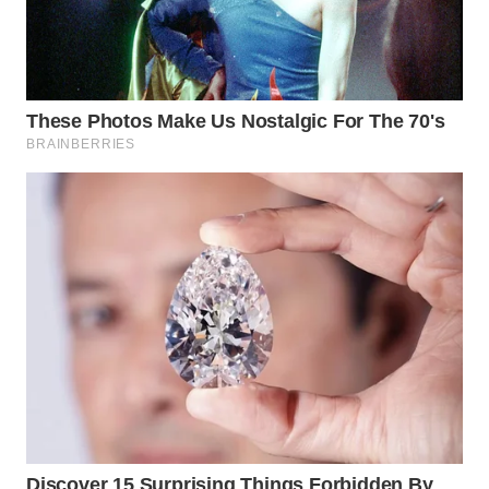
LABUANBAJO
WN
BORNEO
Wahana
Media
Group
WAHANA
NEWS
WAHANA
TANI
WAHANA
ADVOKAT
WAHANA