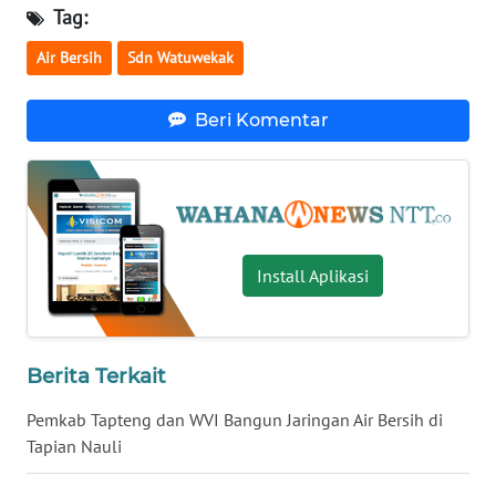
Tag:
WN
Air Bersih
Sdn Watuwekak
SULUT
Beri Komentar
WN
MALUKU
WN
MALUT
Install Aplikasi
WN
DAIRI
Berita Terkait
WN
DANAU
Pemkab Tapteng dan WVI Bangun Jaringan Air Bersih di
TOBA
Tapian Nauli
WN