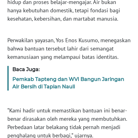
hidup dan proses belajar-mengajar. Air bukan
BARAT
hanya kebutuhan domestik, tetapi fondasi bagi
kesehatan, kebersihan, dan martabat manusia.
WN
RIAU
Perwakilan yayasan, Yos Enos Kusumo, menegaskan
WN
bahwa bantuan tersebut lahir dari semangat
SERAMBI
kemanusiaan yang melampaui batas identitas.
WN
Baca Juga:
JAMBI
Pemkab Tapteng dan WVI Bangun Jaringan
Air Bersih di Tapian Nauli
WN
SULTRA
“Kami hadir untuk memastikan bantuan ini benar-
WN
NTB
benar dirasakan oleh mereka yang membutuhkan.
Perbedaan latar belakang tidak pernah menjadi
WN
penghalang untuk berbagi,” ujarnya.