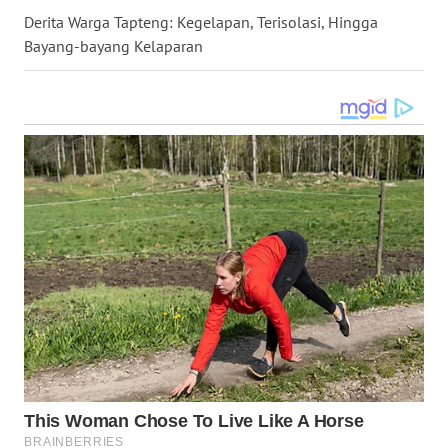
Derita Warga Tapteng: Kegelapan, Terisolasi, Hingga
WN
Bayang-bayang Kelaparan
LABUHANBATU
WN
TAPANULI
TENGAH
WN DELI
SERDANG
WN
TEBING
TINGGI
WN
PAKPAK
WN