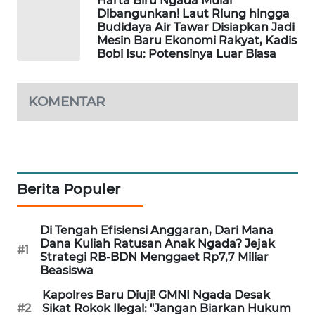
Harta Biru Ngada Mulai
NEWS
Dibangunkan! Laut Riung hingga
Budidaya Air Tawar Disiapkan Jadi
Mesin Baru Ekonomi Rakyat, Kadis
SIDIKALANG
Bobi Isu: Potensinya Luar Biasa
NEWS
SIBARAGAS
KOMENTAR
NEWS
METRO
SIANTAR
NEWS
Berita Populer
METRO
MEDAN
Di Tengah Efisiensi Anggaran, Dari Mana
NEWS
Dana Kuliah Ratusan Anak Ngada? Jejak
#1
Strategi RB-BDN Menggaet Rp7,7 Miliar
Beasiswa
METRO
JAKARTA
Kapolres Baru Diuji! GMNI Ngada Desak
#2
Sikat Rokok Ilegal: "Jangan Biarkan Hukum
NEWS