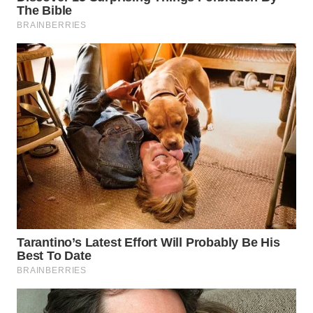
INFRASTRUKTUR
WAHANA
KONSUMEN
WAHANA
LISTRIK
WAHANA
TRAVEL
WAHANA
TV
WAHANANEWS
ID
WAHANANEWS