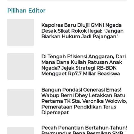
KELISTRIKAN
Pilihan Editor
WALINKI
Kapolres Baru Diuji! GMNI Ngada
ID
Desak Sikat Rokok Ilegal: "Jangan
Biarkan Hukum Jadi Pajangan"
MAWAKA
ID
Di Tengah Efisiensi Anggaran, Dari
Mana Dana Kuliah Ratusan Anak
MARTABAT
Ngada? Jejak Strategi RB-BDN
NET
Menggaet Rp7,7 Miliar Beasiswa
PLN
Bangun Pondasi Generasi Emas!
WATCH
Wabup Berni Dhey Letakkan Batu
Pertama TK Sta. Veronika Wolowio,
Pemerataan Pendidikan Terus
MKLI
Dipercepat
LPKKI
Pecah Penantian Bertahun-Tahun!
Raymundus Bena Resmikan SMP