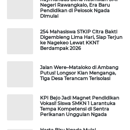
Negeri Rawangkalo, Era Baru
LKKI
Pendidikan di Pelosok Ngada
Dimulai
KOPEKLIN
254 Mahasiswa STKIP Citra Bakti
PORTAL
Digembleng Lima Hari, Siap Terjun
KONSUMEN
ke Nagekeo Lewat KKNT
Berdampak 2026
FORWAMKI
Jalan Were–Mataloko di Ambang
Putus! Longsor Kian Menganga,
ALPERKLINAS
Tiga Desa Terancam Terisolasi
FORJASIDA
KPI Bejo Jadi Magnet Pendidikan
Vokasi! Siswa SMKN 1 Larantuka
TAMBANG
Tempa Kompetensi di Sentra
NEWS
Perikanan Unggulan Ngada
SITUNGIR