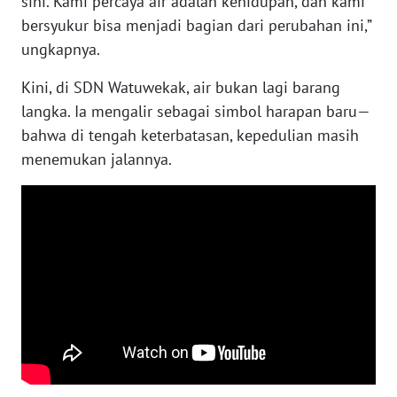
sini. Kami percaya air adalah kehidupan, dan kami
bersyukur bisa menjadi bagian dari perubahan ini,”
WN
ungkapnya.
KALTENG
Kini, di SDN Watuwekak, air bukan lagi barang
langka. Ia mengalir sebagai simbol harapan baru—
WN
KALTARA
bahwa di tengah keterbatasan, kepedulian masih
menemukan jalannya.
WN
KALSEL
WN
KALTIM
WN
SULSEL
WN
GORONTALO