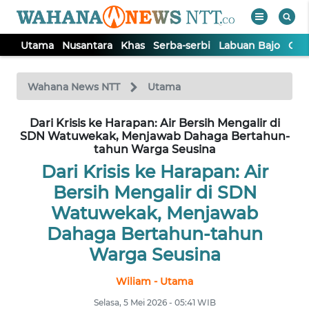
Utama
Nusantara
Khas
Serba-serbi
Labuan Bajo
Opi
WAHANA
Tutup
TV
Wahana News NTT
Utama
Dari Krisis ke Harapan: Air Bersih Mengalir di
UTAMA
SDN Watuwekak, Menjawab Dahaga Bertahun-
tahun Warga Seusina
NUSANTARA
Dari Krisis ke Harapan: Air
Bersih Mengalir di SDN
KHAS
Watuwekak, Menjawab
Dahaga Bertahun-tahun
SERBA-
Warga Seusina
SERBI
Wiliam - Utama
LABUAN
Selasa, 5 Mei 2026 - 05:41 WIB