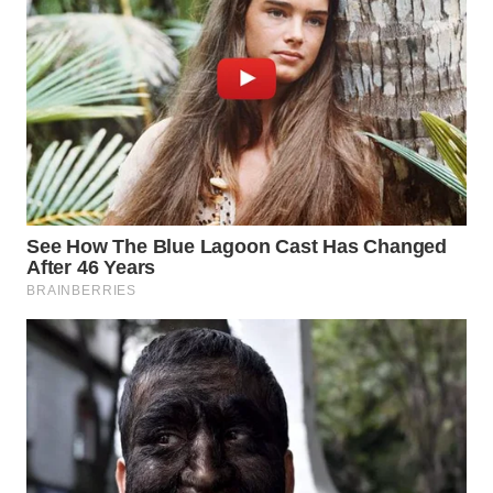
WN
PURWAKARTA
WN
PRIANGAN
TIMUR
WN
SEMARANG
WN
SOLO
WN
BOROBUDUR
WN