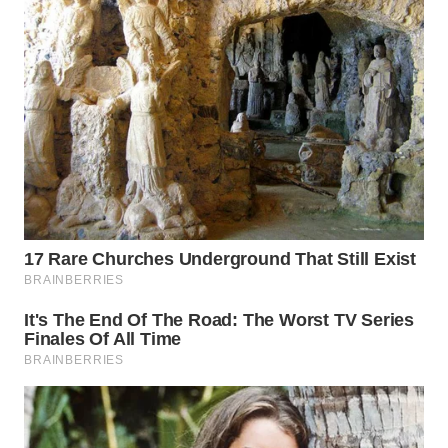
WN
CIREBON
WN
INDRAMAYU
WN
KUNINGAN
WN
MAJALENGKA
WN
SUBANG
WN
SUKABUMI