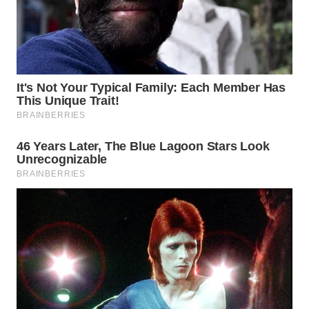
MADURA
WN
SURABAYA
WN
NATUNA
WN
BINTAN
WN
MANDALIKA
WN
LIKUPANG
WN