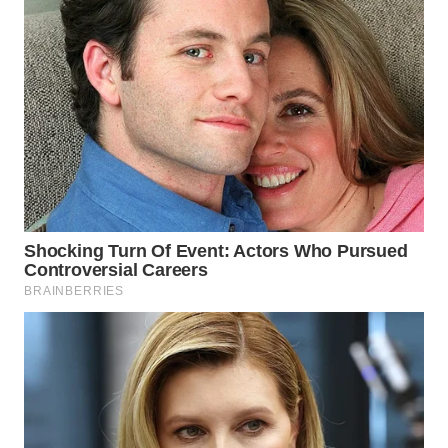
CO ID
WAHANANEWS
NET
WAHANA
SPORT
WAHANA
UMKM
WAHANA
SELEB
WAHANA
PERSONA
WAHANA
OTOMOTIF