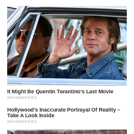
KARAWANG
WN
BEKASI
WN
BOGOR
WN
DEPOK
WN
TAPANULI
UTARA
WN
SAMOSIR