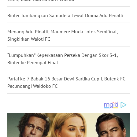
WN
Binter Tumbangkan Samudera Lewat Drama Adu Penalti
SULUT
Menang Adu Pinalti, Maumere Muda Lolos Semifinal,
WN
Singkirkan Waioti FC
MALUKU
“Lumpuhkan” Keperkasaan Perseka Dengan Skor 3-1,
WN
Binter ke Perempat Final
MALUT
Partai ke-7 Babak 16 Besar Dewi Sartika Cup I, Butenk FC
WN
Pecundangi Waidoko FC
DAIRI
WN
DANAU
TOBA
WN