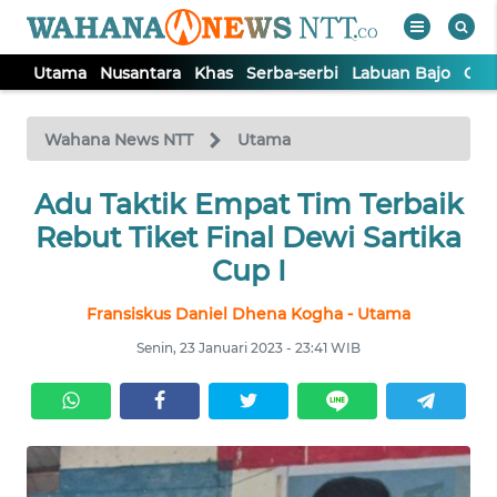
Utama
Nusantara
Khas
Serba-serbi
Labuan Bajo
Opi
WAHANA
Tutup
TV
Wahana News NTT
Utama
Adu Taktik Empat Tim Terbaik
UTAMA
Rebut Tiket Final Dewi Sartika
NUSANTARA
Cup I
Fransiskus Daniel Dhena Kogha - Utama
KHAS
Senin, 23 Januari 2023 - 23:41 WIB
SERBA-
SERBI
LABUAN