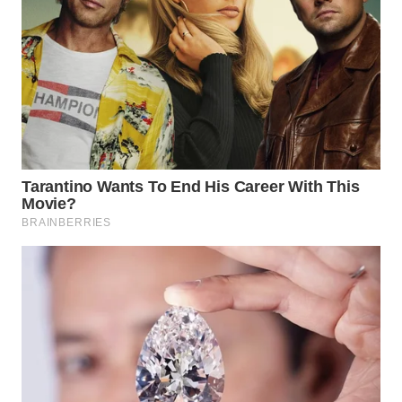
NIAS
WN
LANGKAT
WN
TAPANULI
SELATAN
WN
TANJUNG
LESUNG
WN
KARO
WN
SIMALUNGUN