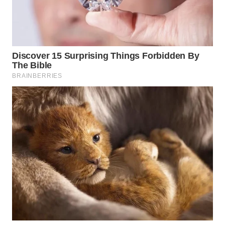
WN
LABUHANBATU
WN
TAPANULI
TENGAH
WN DELI
SERDANG
WN
TEBING
TINGGI
WN
PAKPAK
WN