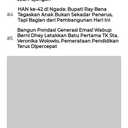
HAN ke-42 di Ngada: Bupati Ray Bena
KRT
#4
Tegaskan Anak Bukan Sekadar Penerus,
NEWS
Tapi Bagian dari Pembangunan Hari Ini
Bangun Pondasi Generasi Emas! Wabup
KARING
Berni Dhey Letakkan Batu Pertama TK Sta.
#5
NEWS
Veronika Wolowio, Pemerataan Pendidikan
Terus Dipercepat
JURNAL
MARITIM
HUMBANG
NEWS
GARONGGANG
NEWS
FISUELRI
ID