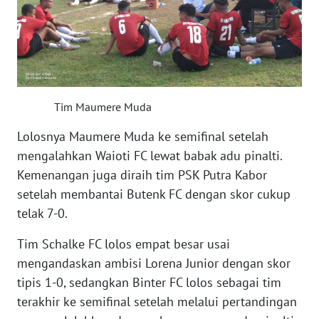
WN
JABAR
WN
BANTEN
Tim Maumere Muda
Lolosnya Maumere Muda ke semifinal setelah
WN
mengalahkan Waioti FC lewat babak adu pinalti.
NTT
Kemenangan juga diraih tim PSK Putra Kabor
WN
setelah membantai Butenk FC dengan skor cukup
KEPRI
telak 7-0.
Tim Schalke FC lolos empat besar usai
WN
PAPUA
mengandaskan ambisi Lorena Junior dengan skor
tipis 1-0, sedangkan Binter FC lolos sebagai tim
WN
terakhir ke semifinal setelah melalui pertandingan
PAPUA