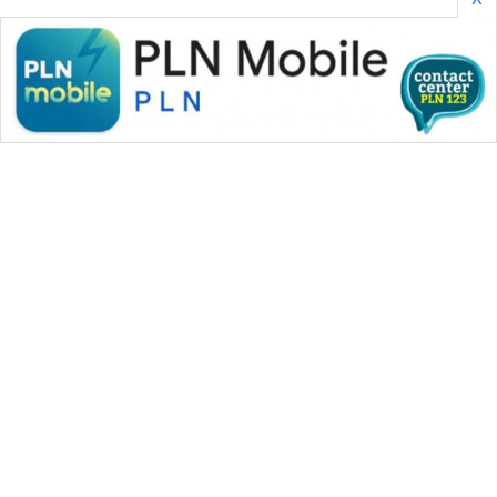
WAHANA MEDIA GROUP
|
|
|
WAHANA NEWS co
WAHANA TANI
WAHANA ADVOKAT
|
|
WAHANA INFRASTRUKTUR
WAHANA KONSUMEN
|
|
|
WAHANA LISTRIK
WAHANA TRAVEL
WAHANA TV