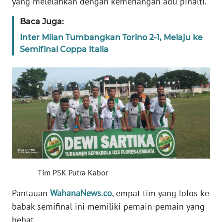
yang melelahkan dengan kemenangan adu pinalti.
BARAT
Baca Juga:
WN
Inter Milan Tumbangkan Torino 2-1, Melaju ke
RIAU
Semifinal Coppa Italia
WN
SERAMBI
WN
JAMBI
WN
SULTRA
Tim PSK Putra Kabor
WN
NTB
Pantauan
WahanaNews.co
, empat tim yang lolos ke
babak semifinal ini memiliki pemain-pemain yang
WN
hebat.