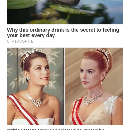
MADURA
WN
SURABAYA
WN
NATUNA
WN
BINTAN
WN
MANDALIKA
WN
LIKUPANG
WN