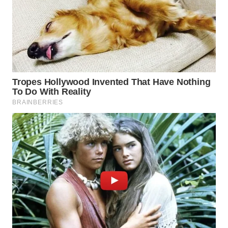
CO ID
WAHANANEWS
NET
WAHANA
SPORT
WAHANA
UMKM
WAHANA
SELEB
WAHANA
PERSONA
WAHANA
OTOMOTIF