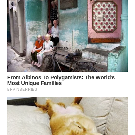
INFRASTRUKTUR
WAHANA
KONSUMEN
WAHANA
LISTRIK
WAHANA
TRAVEL
WAHANA
TV
WAHANANEWS
ID
WAHANANEWS