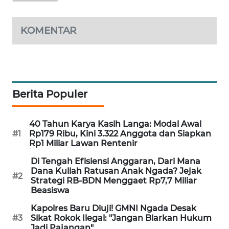
NEWS
KOMENTAR
SIDIKALANG
NEWS
SIBARAGAS
NEWS
Berita Populer
METRO
SIANTAR
40 Tahun Karya Kasih Langa: Modal Awal
NEWS
#1
Rp179 Ribu, Kini 3.322 Anggota dan Siapkan
Rp1 Miliar Lawan Rentenir
METRO
Di Tengah Efisiensi Anggaran, Dari Mana
MEDAN
Dana Kuliah Ratusan Anak Ngada? Jejak
NEWS
#2
Strategi RB-BDN Menggaet Rp7,7 Miliar
Beasiswa
METRO
Kapolres Baru Diuji! GMNI Ngada Desak
JAKARTA
#3
Sikat Rokok Ilegal: "Jangan Biarkan Hukum
NEWS
Jadi Pajangan"