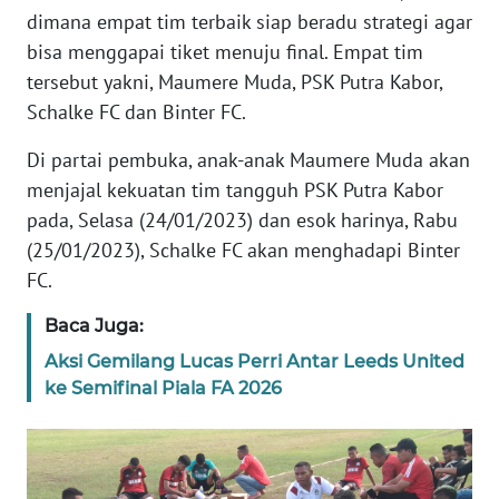
PEDOMAN
dimana empat tim terbaik siap beradu strategi agar
MEDIA
bisa menggapai tiket menuju final. Empat tim
SIBER
tersebut yakni, Maumere Muda, PSK Putra Kabor,
Schalke FC dan Binter FC.
REDAKSI
Di partai pembuka, anak-anak Maumere Muda akan
KARIR
menjajal kekuatan tim tangguh PSK Putra Kabor
pada, Selasa (24/01/2023) dan esok harinya, Rabu
DISCLAIMER
(25/01/2023), Schalke FC akan menghadapi Binter
FC.
Wahana
News
Baca Juga:
Regional
Aksi Gemilang Lucas Perri Antar Leeds United
WN
ke Semifinal Piala FA 2026
SUMUT
WN
JAKARTA