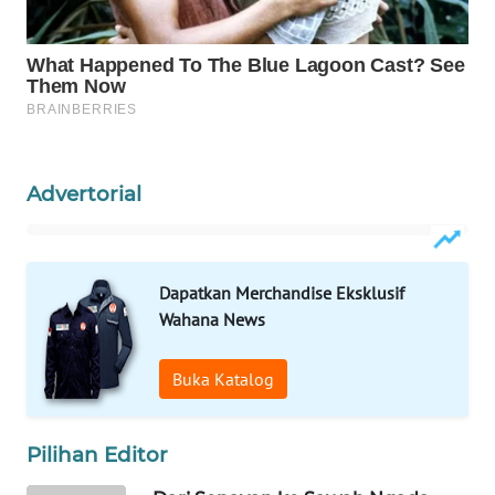
WAHANA
HEALTH
WAHANA
DESA
WISATA
Advertorial
LAPAK
WAHANA
Dapatkan Merchandise Eksklusif
Wahana News
Wahana
Network
Buka Katalog
KONSUMEN
LISTRIK
Pilihan Editor
MASYARAKAT