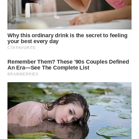
WN
PURWAKARTA
WN
PRIANGAN
TIMUR
WN
SEMARANG
WN
SOLO
WN
BOROBUDUR
WN