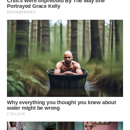
LABUANBAJO
WN
BORNEO
Wahana
Media
Group
WAHANA
NEWS
WAHANA
TANI
WAHANA
ADVOKAT
WAHANA