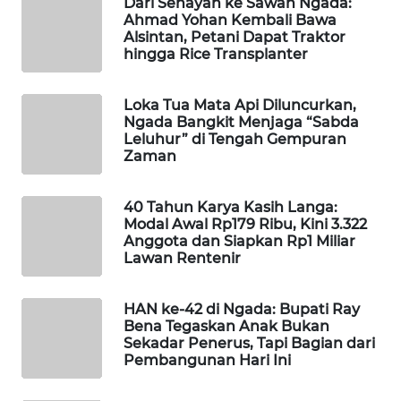
Dari Senayan ke Sawah Ngada:
KELISTRIKAN
Ahmad Yohan Kembali Bawa
Alsintan, Petani Dapat Traktor
hingga Rice Transplanter
WALINKI
ID
Loka Tua Mata Api Diluncurkan,
Ngada Bangkit Menjaga “Sabda
MAWAKA
Leluhur” di Tengah Gempuran
ID
Zaman
MARTABAT
40 Tahun Karya Kasih Langa:
NET
Modal Awal Rp179 Ribu, Kini 3.322
Anggota dan Siapkan Rp1 Miliar
PLN
Lawan Rentenir
WATCH
HAN ke-42 di Ngada: Bupati Ray
MKLI
Bena Tegaskan Anak Bukan
Sekadar Penerus, Tapi Bagian dari
Pembangunan Hari Ini
LPKKI