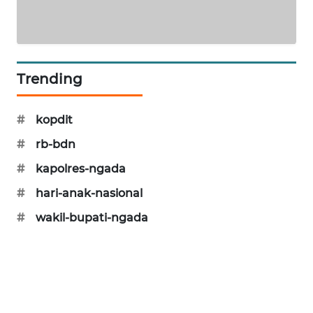
ENERGI
NEWS
Trending
CILEUNGSI
NEWS
#
kopdit
BERKAT
#
rb-bdn
NEWS
#
kapolres-ngada
BERAMPU
#
hari-anak-nasional
NEWS
#
wakil-bupati-ngada
ANUGERAH
NEWS
AKHLAK
ID