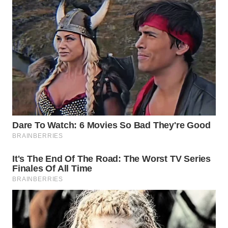
WN
PADANG
LAWAS
WN
SUMEDANG
WN
CIANJUR
WN
KEPULAUAN
SERIBU
WN
TANGERANG
WN
BINJAI