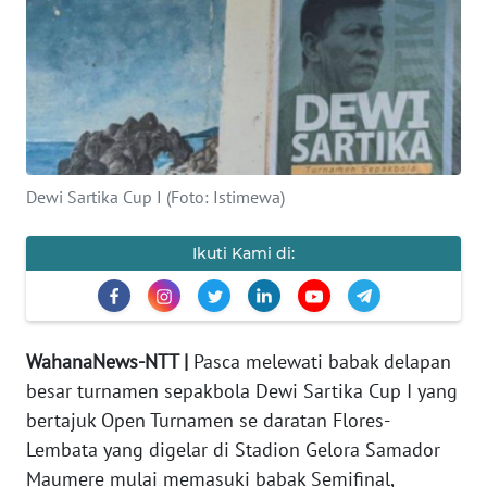
BAJO
OPINI
Informasi
INDEKS
BERITA
Dewi Sartika Cup I (Foto: Istimewa)
KONTAK
Ikuti Kami di:
KAMI
INFO
IKLAN
WahanaNews-NTT |
Pasca melewati babak delapan
besar turnamen sepakbola Dewi Sartika Cup I yang
TENTANG
bertajuk Open Turnamen se daratan Flores-
KAMI
Lembata yang digelar di Stadion Gelora Samador
Maumere mulai memasuki babak Semifinal,