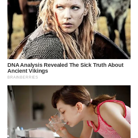
WN
CIREBON
WN
INDRAMAYU
WN
KUNINGAN
WN
MAJALENGKA
WN
SUBANG
WN
SUKABUMI