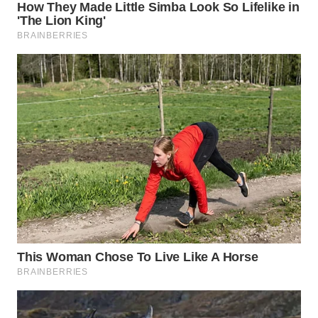
KARAWANG
WN
BEKASI
WN
BOGOR
WN
DEPOK
WN
TAPANULI
UTARA
WN
SAMOSIR