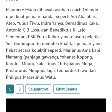
SULTENG
Maumere Muda dibawah asuhan coach Orlando
WN
diperkuat pemain handal seperti Adi Aba alias
SULBAR
Atep, Yulius Tiwu, Indra Yahya, Bernadinus Kaka,
Antonio G.B Losa, dan Benediktus K. Lejo.
WN
Sementara PSK Putra Kabor yang diasuh pelatih
BABEL
Yos Dominggu itu memiliki kualitas pemain yang
hebat secara kolektif seperti, Marianus Ama Labi
WN
Namang (penjaga gawang), Yohanes Kopong,
SUMBAR
Karolus Mburu, Salestinus Chrispianus Muga,
Kristoforus Minggus Jaga, Leonardus Liwu dan
WN
SUMSEL
Philipus Marselinus Watu.
1
2
Selanjutnya
Lihat Semua
WN
BENGKULU
WN