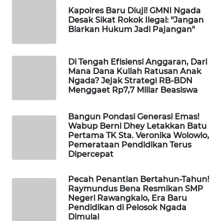
LKKI
Kapolres Baru Diuji! GMNI Ngada
Desak Sikat Rokok Ilegal: "Jangan
Biarkan Hukum Jadi Pajangan"
KOPEKLIN
PORTAL
Di Tengah Efisiensi Anggaran, Dari
Mana Dana Kuliah Ratusan Anak
KONSUMEN
Ngada? Jejak Strategi RB-BDN
Menggaet Rp7,7 Miliar Beasiswa
FORWAMKI
Bangun Pondasi Generasi Emas!
ALPERKLINAS
Wabup Berni Dhey Letakkan Batu
Pertama TK Sta. Veronika Wolowio,
Pemerataan Pendidikan Terus
FORJASIDA
Dipercepat
TAMBANG
Pecah Penantian Bertahun-Tahun!
NEWS
Raymundus Bena Resmikan SMP
Negeri Rawangkalo, Era Baru
Pendidikan di Pelosok Ngada
SITUNGIR
Dimulai