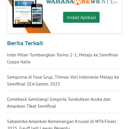
WN
Install Aplikasi
KALTENG
WN
KALTARA
Berita Terkait
Inter Milan Tumbangkan Torino 2-1, Melaju ke Semifinal
WN
Coppa Italia
KALSEL
Sempurna di Fase Grup, Timnas Voli Indonesia Melaju ke
WN
Semifinal SEA Games 2025
KALTIM
Comeback Gemilang! Gregoria Tundukkan Asuka dan
WN
Amankan Tiket Semifinal
SULSEL
Sabalenka Amankan Kemenangan Krusial di WTA Finals
WN
GORONTALO
2025, Gauff Jadi Lawan Penentu