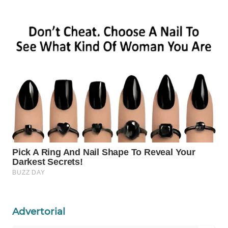
CO ID
WAHANANEWS
NET
WAHANA
SPORT
WAHANA
UMKM
WAHANA
SELEB
WAHANA
PERSONA
Advertorial
WAHANA
OTOMOTIF