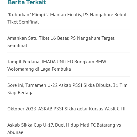
Berita Terkait
"Kuburkan" Mimpi 2 Mantan Finalis, PS Nangahure Rebut
WN
SULUT
Tiket Semifinal
WN
Amankan Satu Tiket 16 Besar, PS Nangahure Target
MALUKU
Semifinal
WN
Tampil Perdana, IMADA UNITED Bungkam BMW
MALUT
Wolomarang di Laga Pembuka
WN
Sore ini, Turnamen U-22 Askab PSSI Sikka Dibuka, 31 Tim
DAIRI
Siap Berlaga
WN
Oktober 2023, ASKAB PSSI Sikka gelar Kursus Wasit C-III
DANAU
TOBA
Askab Sikka Cup U-17, Duel Hidup Mati FC Batarang vs
Abunae
WN