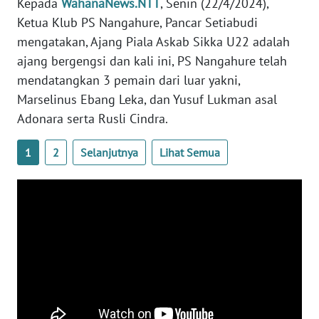
Kepada
WahanaNews.NTT
, Senin (22/4/2024),
LAMPUNG
Ketua Klub PS Nangahure, Pancar Setiabudi
mengatakan, Ajang Piala Askab Sikka U22 adalah
WN
JATENG
ajang bergengsi dan kali ini, PS Nangahure telah
mendatangkan 3 pemain dari luar yakni,
WN
Marselinus Ebang Leka, dan Yusuf Lukman asal
NUSANTARA
Adonara serta Rusli Cindra.
WN
1
2
Selanjutnya
Lihat Semua
JOGJA
WN
JATIM
WN
BALI
WN
KALBAR