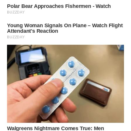
WN
CIREBON
WN
INDRAMAYU
WN
KUNINGAN
WN
MAJALENGKA
WN
SUBANG
WN
SUKABUMI