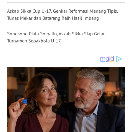
NIAS
Askab Sikka Cup U-17, Genkar Reformasi Menang Tipis,
Tunas Mekar dan Batarang Raih Hasil Imbang
WN
LANGKAT
Songsong Piala Soeratin, Askab Sikka Siap Gelar
Turnamen Sepakbola U-17
WN
TAPANULI
SELATAN
WN
TANJUNG
LESUNG
WN
KARO
WN
SIMALUNGUN