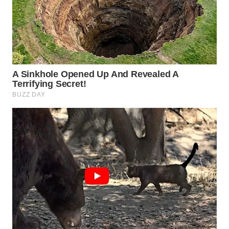
LABUANBAJO
WN
BORNEO
Wahana
Media
Group
WAHANA
NEWS
WAHANA
TANI
WAHANA
ADVOKAT
WAHANA