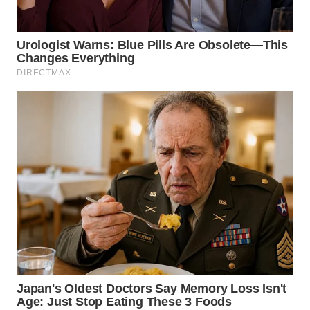
WN
LABUHANBATU
WN
TAPANULI
TENGAH
WN DELI
SERDANG
WN
TEBING
TINGGI
WN
PAKPAK
WN