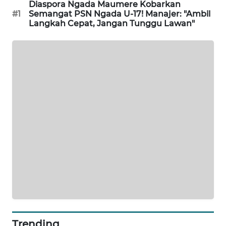
NEWS
Diaspora Ngada Maumere Kobarkan
#1
Semangat PSN Ngada U-17! Manajer: "Ambil
Langkah Cepat, Jangan Tunggu Lawan"
SIDIKALANG
NEWS
SIBARAGAS
NEWS
METRO
SIANTAR
NEWS
METRO
MEDAN
NEWS
METRO
JAKARTA
NEWS
Trending