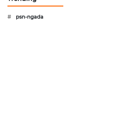
KRT
#
psn-ngada
NEWS
KARING
NEWS
JURNAL
MARITIM
HUMBANG
NEWS
GARONGGANG
NEWS
FISUELRI
ID