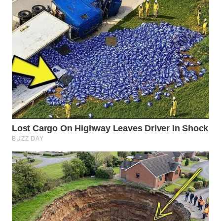
MADURA
WN
SURABAYA
WN
NATUNA
WN
BINTAN
WN
MANDALIKA
WN
LIKUPANG
WN