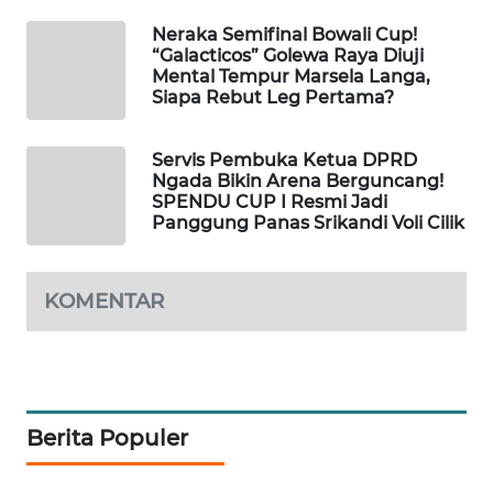
LKKI
Neraka Semifinal Bowali Cup!
“Galacticos” Golewa Raya Diuji
Mental Tempur Marsela Langa,
KOPEKLIN
Siapa Rebut Leg Pertama?
PORTAL
Servis Pembuka Ketua DPRD
KONSUMEN
Ngada Bikin Arena Berguncang!
SPENDU CUP I Resmi Jadi
FORWAMKI
Panggung Panas Srikandi Voli Cilik
ALPERKLINAS
KOMENTAR
FORJASIDA
TAMBANG
NEWS
Berita Populer
SITUNGIR