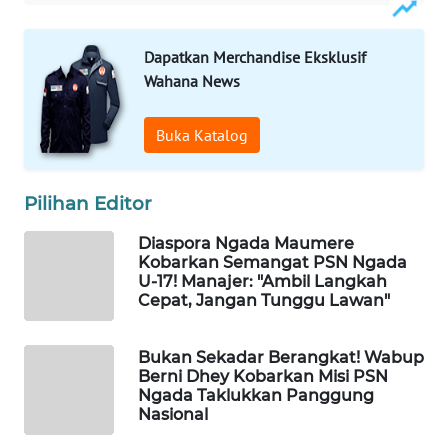
WAHANA
Dapatkan Merchandise Eksklusif
HEALTH
Wahana News
WAHANA
Buka Katalog
DESA
WISATA
Pilihan Editor
LAPAK
WAHANA
Diaspora Ngada Maumere
Kobarkan Semangat PSN Ngada
U-17! Manajer: "Ambil Langkah
Wahana
Cepat, Jangan Tunggu Lawan"
Network
Bukan Sekadar Berangkat! Wabup
KONSUMEN
Berni Dhey Kobarkan Misi PSN
LISTRIK
Ngada Taklukkan Panggung
Nasional
MASYARAKAT