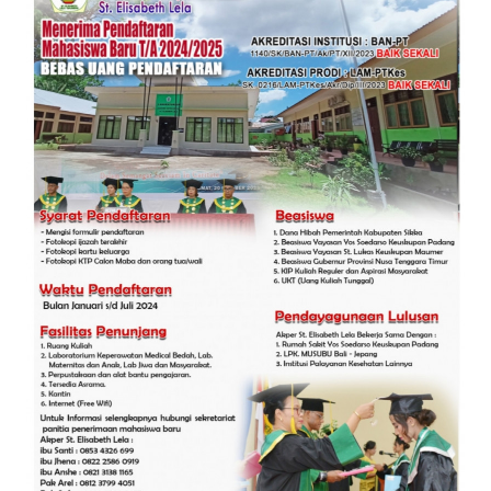
PEDOMAN
MEDIA
SIBER
REDAKSI
KARIR
DISCLAIMER
Wahana
News
Regional
WN
SUMUT
WN
JAKARTA