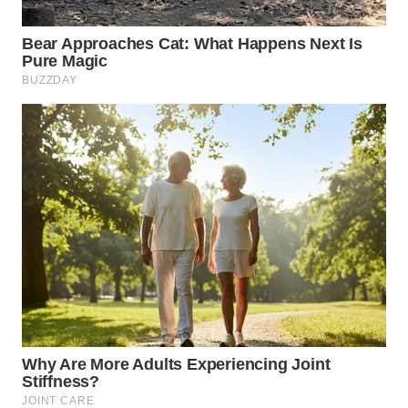
INFRASTRUKTUR
WAHANA
KONSUMEN
WAHANA
LISTRIK
WAHANA
TRAVEL
WAHANA
TV
WAHANANEWS
ID
WAHANANEWS