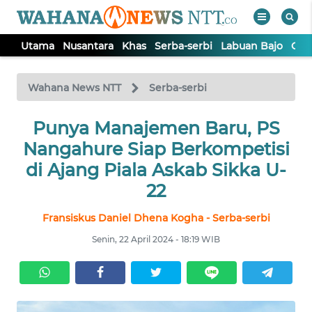
Utama
Nusantara
Khas
Serba-serbi
Labuan Bajo
Opi
WAHANA
Tutup
TV
Wahana News NTT
Serba-serbi
Punya Manajemen Baru, PS
UTAMA
Nangahure Siap Berkompetisi
NUSANTARA
di Ajang Piala Askab Sikka U-
22
KHAS
Fransiskus Daniel Dhena Kogha - Serba-serbi
Senin, 22 April 2024 - 18:19 WIB
SERBA-
SERBI
LABUAN