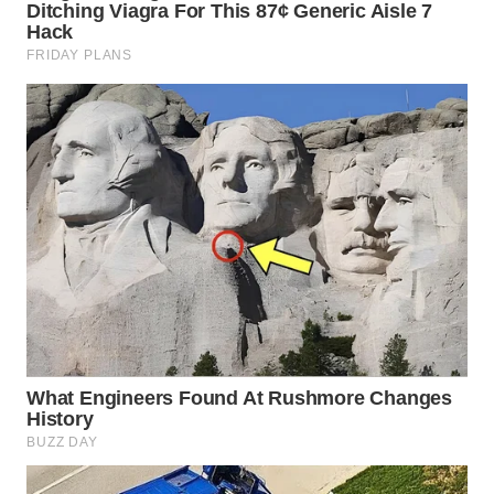
WN
PURWAKARTA
WN
PRIANGAN
TIMUR
WN
SEMARANG
WN
SOLO
WN
BOROBUDUR
WN