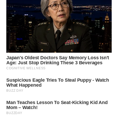
WN
PADANG
LAWAS
WN
SUMEDANG
WN
CIANJUR
WN
KEPULAUAN
SERIBU
WN
TANGERANG
WN
BINJAI