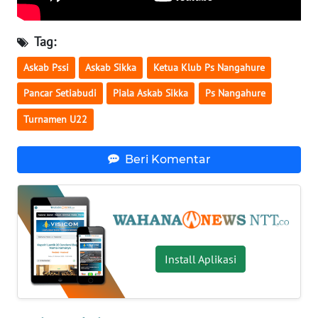
WN
Tag:
KALTENG
Askab Pssi
Askab Sikka
Ketua Klub Ps Nangahure
WN
Pancar Setiabudi
Piala Askab Sikka
Ps Nangahure
KALTARA
Turnamen U22
WN
KALSEL
Beri Komentar
WN
KALTIM
WN
Install Aplikasi
SULSEL
WN
GORONTALO