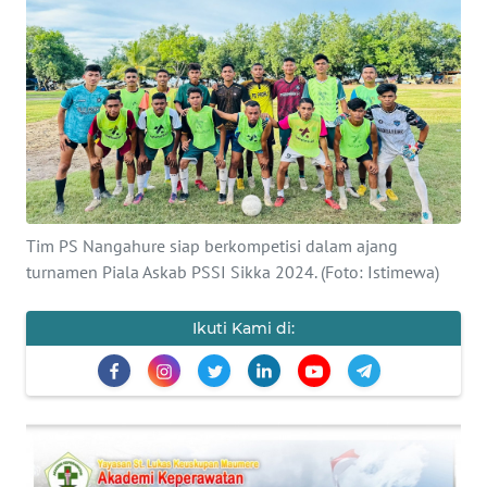
BAJO
OPINI
Informasi
INDEKS
BERITA
Tim PS Nangahure siap berkompetisi dalam ajang
KONTAK
turnamen Piala Askab PSSI Sikka 2024. (Foto: Istimewa)
KAMI
Ikuti Kami di:
INFO
IKLAN
TENTANG
KAMI