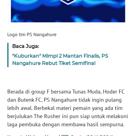
SULTENG
WN
SULBAR
Logo tim PS Nangahure
WN
Baca Juga:
BABEL
"Kuburkan" Mimpi 2 Mantan Finalis, PS
Nangahure Rebut Tiket Semifinal
WN
SUMBAR
WN
Berada di group F bersama Tunas Muda, Hoder FC
SUMSEL
dan Butenk FC, PS Nangahure tidak ingin pulang
lebih awal. Berbekal materi pemain yang ada tim
WN
BENGKULU
berjulukan The Rusher ini pun siap untuk melakoni
laga pembuka dengan membawa hasil sempurna.
WN