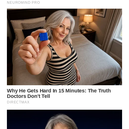
KARAWANG
WN
BEKASI
WN
BOGOR
WN
DEPOK
WN
TAPANULI
UTARA
WN
SAMOSIR