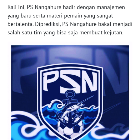
BARAT
Kali ini, PS Nangahure hadir dengan manajemen
yang baru serta materi pemain yang sangat
WN
bertalenta. Diprediksi, PS Nangahure bakal menjadi
RIAU
salah satu tim yang bisa saja membuat kejutan.
WN
SERAMBI
WN
JAMBI
WN
SULTRA
WN
NTB
WN