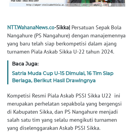
WN
JABAR
NTT.WahanaNews.co
-Sikka|
Persatuan Sepak Bola
Nangahure (PS Nangahure) dengan manajemennya
WN
BANTEN
yang baru telah siap berkompetisi dalam ajang
turnamen Piala Askab Sikka U-22 tahun 2024.
WN
Baca Juga:
NTT
Satria Muda Cup U-15 Dimulai, 16 Tim Siap
Berlaga, Berikut Hasil Drawingnya
WN
KEPRI
Kompetisi Resmi Piala Askab PSSI Sikka U22 ini
WN
merupakan perhelatan sepakbola yang bergengsi
PAPUA
di Kabupaten Sikka, dan PS Nangahure menjadi
salah satu tim yang selalu mengikuti turnamen
WN
yang diselenggarakan Askab PSSI Sikka.
PAPUA