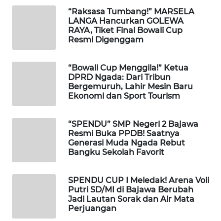
KELISTRIKAN
“Raksasa Tumbang!” MARSELA
LANGA Hancurkan GOLEWA
RAYA, Tiket Final Bowali Cup
WALINKI
Resmi Digenggam
ID
“Bowali Cup Menggila!” Ketua
MAWAKA
DPRD Ngada: Dari Tribun
ID
Bergemuruh, Lahir Mesin Baru
Ekonomi dan Sport Tourism
MARTABAT
NET
“SPENDU” SMP Negeri 2 Bajawa
Resmi Buka PPDB! Saatnya
PLN
Generasi Muda Ngada Rebut
Bangku Sekolah Favorit
WATCH
MKLI
SPENDU CUP I Meledak! Arena Voli
Putri SD/MI di Bajawa Berubah
Jadi Lautan Sorak dan Air Mata
LPKKI
Perjuangan