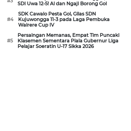
#3
LAMPUNG
SDI Uwa 12-5! Al dan Ngaji Borong Gol
SDK Cawalo Pesta Gol, Gilas SDN
WN
#4
Kujuwongga 11-3 pada Laga Pembuka
JATENG
Wairere Cup IV
Persaingan Memanas, Empat Tim Puncaki
WN
#5
Klasemen Sementara Piala Gubernur Liga
NUSANTARA
Pelajar Soeratin U-17 Sikka 2026
WN
JOGJA
WN
JATIM
WN
BALI
WN
KALBAR