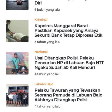
BAJO
Diri
6 bulan yang lalu
OPINI
Kriminal
Kapolres Manggarai Barat
Informasi
Pastikan Kapolsek yang Aniaya
Sekuriti Bank Tetap Diproses Etik
INDEKS
3 tahun yang lalu
BERITA
Nasional
KONTAK
Usai Ditangkap Polisi, Pelaku
Pencurian HP di Labuan Bajo NTT
KAMI
Ngaku Sudah 50 Kali Mencuri
4 tahun yang lalu
INFO
IKLAN
Labuan Bajo
Pelaku Tawuran yang Tewaskan
TENTANG
Seorang Pemuda di Labuan Bajo
Akhirnya Ditangkap Polisi
KAMI
4 tahun yang lalu