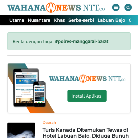
Utama
Nusantara
Khas
Serba-serbi
Labuan Bajo
Opi
WAHANA
Tutup
TV
Berita dengan tagar
#polres-manggarai-barat
UTAMA
NUSANTARA
KHAS
Install Aplikasi
SERBA-
SERBI
Daerah
Turis Kanada Ditemukan Tewas di
LABUAN
Hotel Labuan Bajo, Diduga Bunuh