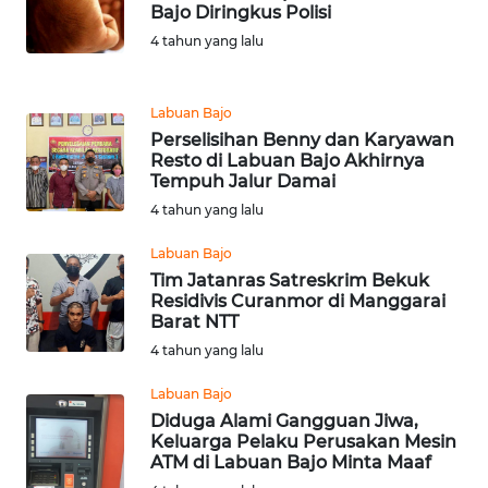
Bajo Diringkus Polisi
4 tahun yang lalu
WN
JABAR
Labuan Bajo
WN
Perselisihan Benny dan Karyawan
BANTEN
Resto di Labuan Bajo Akhirnya
Tempuh Jalur Damai
4 tahun yang lalu
WN
NTT
Labuan Bajo
Tim Jatanras Satreskrim Bekuk
WN
Residivis Curanmor di Manggarai
KEPRI
Barat NTT
4 tahun yang lalu
WN
Labuan Bajo
PAPUA
Diduga Alami Gangguan Jiwa,
Keluarga Pelaku Perusakan Mesin
WN
ATM di Labuan Bajo Minta Maaf
PAPUA