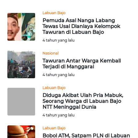
PEDOMAN
MEDIA
Labuan Bajo
SIBER
Pemuda Asal Nanga Labang
Tewas Usai Dianiaya Kelompok
REDAKSI
Tawuran di Labuan Bajo
4 tahun yang lalu
KARIR
Nasional
Tawuran Antar Warga Kembali
DISCLAIMER
Terjadi di Manggarai
4 tahun yang lalu
Wahana
News
Labuan Bajo
Regional
Diduga Akibat Ulah Pria Mabuk,
Seorang Warga di Labuan Bajo
NTT Meninggal Dunia
WN
SUMUT
4 tahun yang lalu
Labuan Bajo
WN
Bobol ATM, Satpam PLN di Labuan
JAKARTA