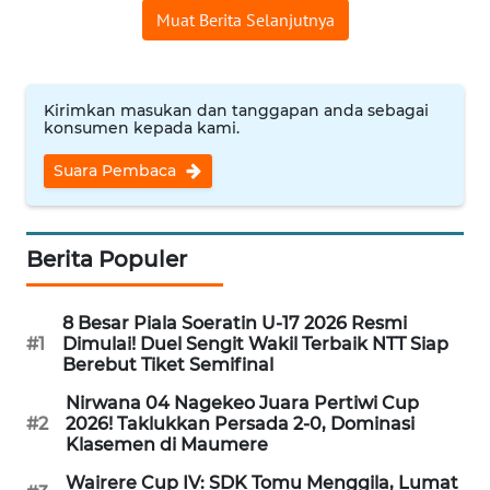
SULTENG
Muat Berita Selanjutnya
WN
SULBAR
Kirimkan masukan dan tanggapan anda sebagai
konsumen kepada kami.
WN
BABEL
Suara Pembaca
WN
SUMBAR
Berita Populer
WN
8 Besar Piala Soeratin U-17 2026 Resmi
SUMSEL
#1
Dimulai! Duel Sengit Wakil Terbaik NTT Siap
Berebut Tiket Semifinal
WN
Nirwana 04 Nagekeo Juara Pertiwi Cup
BENGKULU
#2
2026! Taklukkan Persada 2-0, Dominasi
Klasemen di Maumere
WN
Wairere Cup IV: SDK Tomu Menggila, Lumat