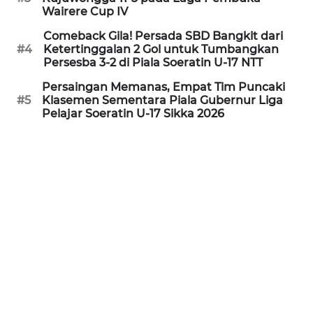
LAMPUNG
Wairere Cup IV
Comeback Gila! Persada SBD Bangkit dari
WN
#4
Ketertinggalan 2 Gol untuk Tumbangkan
JATENG
Persesba 3-2 di Piala Soeratin U-17 NTT
Persaingan Memanas, Empat Tim Puncaki
WN
#5
Klasemen Sementara Piala Gubernur Liga
NUSANTARA
Pelajar Soeratin U-17 Sikka 2026
WN
JOGJA
WN
JATIM
WN
BALI
WN
KALBAR