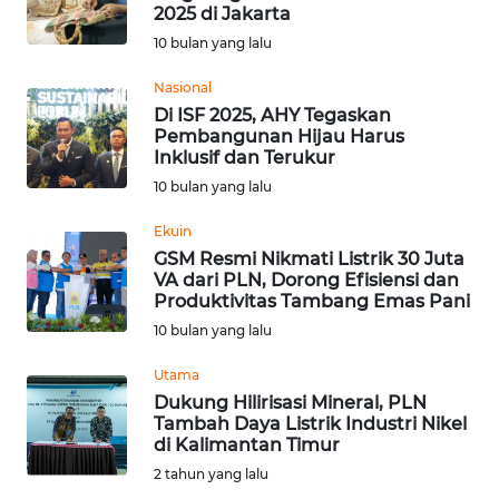
BAJO
2025 di Jakarta
10 bulan yang lalu
OPINI
Nasional
Di ISF 2025, AHY Tegaskan
Informasi
Pembangunan Hijau Harus
Inklusif dan Terukur
INDEKS
10 bulan yang lalu
BERITA
Ekuin
KONTAK
GSM Resmi Nikmati Listrik 30 Juta
VA dari PLN, Dorong Efisiensi dan
KAMI
Produktivitas Tambang Emas Pani
10 bulan yang lalu
INFO
IKLAN
Utama
Dukung Hilirisasi Mineral, PLN
TENTANG
Tambah Daya Listrik Industri Nikel
di Kalimantan Timur
KAMI
2 tahun yang lalu