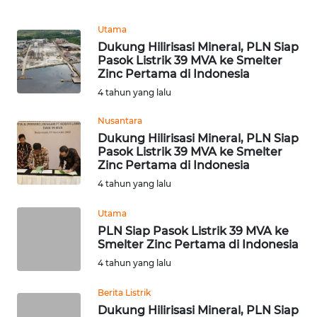
PEDOMAN
MEDIA
Utama
SIBER
Dukung Hilirisasi Mineral, PLN Siap
Pasok Listrik 39 MVA ke Smelter
REDAKSI
Zinc Pertama di Indonesia
4 tahun yang lalu
KARIR
Nusantara
Dukung Hilirisasi Mineral, PLN Siap
DISCLAIMER
Pasok Listrik 39 MVA ke Smelter
Zinc Pertama di Indonesia
Wahana
4 tahun yang lalu
News
Regional
Utama
PLN Siap Pasok Listrik 39 MVA ke
Smelter Zinc Pertama di Indonesia
WN
SUMUT
4 tahun yang lalu
Berita Listrik
WN
Dukung Hilirisasi Mineral, PLN Siap
JAKARTA