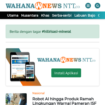
Utama
Nusantara
Khas
Serba-serbi
Labuan Bajo
Opi
WAHANA
Tutup
TV
Berita dengan tagar
#hilirisasi-mineral
UTAMA
NUSANTARA
KHAS
Install Aplikasi
SERBA-
SERBI
Nasional
Robot AI hingga Produk Ramah
LABUAN
Lingkungan Warnai Pameran ISF