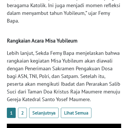
SULTENG
beragama Katolik. Ini juga menjadi momen refleksi
dalam menyambut tahun Yubileum,” ujar Femy
WN
Bapa.
SULBAR
WN
Rangkaian Acara Misa Yubileum
BABEL
Lebih lanjut, Sekda Femy Bapa menjelaskan bahwa
WN
rangkaian kegiatan Misa Yubileum akan diawali
SUMBAR
dengan Penerimaan Sakramen Pengakuan Dosa
bagi ASN, TNI, Polri, dan Satpam. Setelah itu,
WN
peserta akan mengikuti Ibadat dan Perarakan Salib
SUMSEL
Suci dari Taman Doa Kristus Raja Maumere menuju
Gereja Katedral Santo Yosef Maumere.
WN
BENGKULU
1
2
Selanjutnya
Lihat Semua
WN