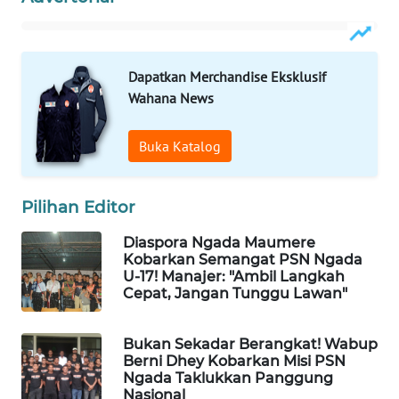
KELISTRIKAN
WALINKI
Dapatkan Merchandise Eksklusif
ID
Wahana News
MAWAKA
ID
Buka Katalog
MARTABAT
Pilihan Editor
NET
Diaspora Ngada Maumere
PLN
Kobarkan Semangat PSN Ngada
WATCH
U-17! Manajer: "Ambil Langkah
Cepat, Jangan Tunggu Lawan"
MKLI
Bukan Sekadar Berangkat! Wabup
Berni Dhey Kobarkan Misi PSN
LPKKI
Ngada Taklukkan Panggung
Nasional