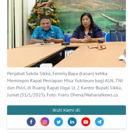
BAJO
OPINI
Informasi
INDEKS
BERITA
KONTAK
Penjabat Sekda Sikka, Femmy Bapa (kanan) ketika
KAMI
Memimpin Rapat Persiapan Misa Yubileum bagi ASN, TNI
dan Polri, di Ruang Rapat Iligai Lt. 2 Kantor Bupati Sikka,
INFO
Jumat (31/1/2025). Foto: Frans Dhena/WahanaNews.co
IKLAN
Ikuti Kami di:
TENTANG
KAMI