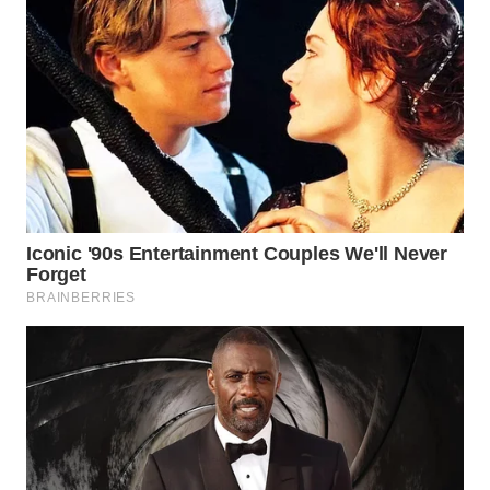
WN
CIREBON
WN
INDRAMAYU
WN
KUNINGAN
WN
MAJALENGKA
WN
SUBANG
WN
SUKABUMI