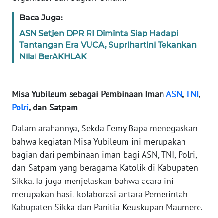
Baca Juga:
WN
ASN Setjen DPR RI Diminta Siap Hadapi
JABAR
Tantangan Era VUCA, Suprihartini Tekankan
Nilai BerAKHLAK
WN
BANTEN
Misa Yubileum sebagai Pembinaan Iman
ASN
,
TNI
,
WN
NTT
Polri
, dan Satpam
Dalam arahannya, Sekda Femy Bapa menegaskan
WN
bahwa kegiatan Misa Yubileum ini merupakan
KEPRI
bagian dari pembinaan iman bagi ASN, TNI, Polri,
dan Satpam yang beragama Katolik di Kabupaten
WN
PAPUA
Sikka. Ia juga menjelaskan bahwa acara ini
merupakan hasil kolaborasi antara Pemerintah
WN
Kabupaten Sikka dan Panitia Keuskupan Maumere.
PAPUA