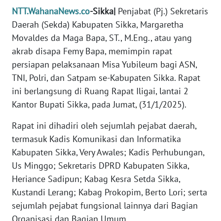
PEDOMAN
NTT.WahanaNews.co
-Sikka|
Penjabat (Pj.) Sekretaris
MEDIA
SIBER
Daerah (Sekda) Kabupaten Sikka, Margaretha
Movaldes da Maga Bapa, ST., M.Eng., atau yang
REDAKSI
akrab disapa Femy Bapa, memimpin rapat
persiapan pelaksanaan Misa Yubileum bagi ASN,
KARIR
TNI, Polri, dan Satpam se-Kabupaten Sikka. Rapat
ini berlangsung di Ruang Rapat Iligai, lantai 2
DISCLAIMER
Kantor Bupati Sikka, pada Jumat, (31/1/2025).
Rapat ini dihadiri oleh sejumlah pejabat daerah,
Wahana
News
termasuk Kadis Komunikasi dan Informatika
Regional
Kabupaten Sikka, Very Awales; Kadis Perhubungan,
Us Minggo; Sekretaris DPRD Kabupaten Sikka,
WN
Heriance Sadipun; Kabag Kesra Setda Sikka,
SUMUT
Kustandi Lerang; Kabag Prokopim, Berto Lori; serta
sejumlah pejabat fungsional lainnya dari Bagian
WN
Organisasi dan Bagian Umum.
JAKARTA