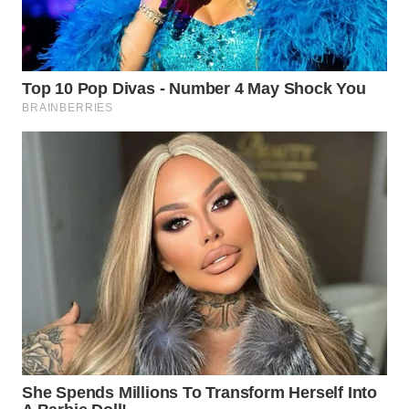
KARAWANG
WN
BEKASI
WN
BOGOR
WN
DEPOK
WN
TAPANULI
UTARA
WN
SAMOSIR