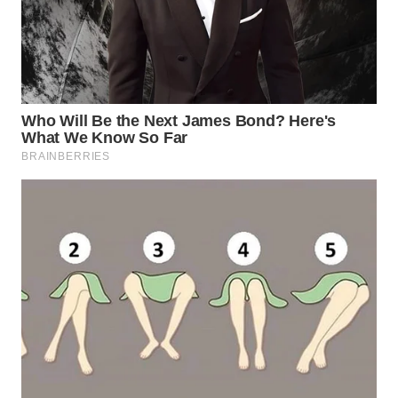
WN
PURWAKARTA
WN
PRIANGAN
TIMUR
WN
SEMARANG
WN
SOLO
WN
BOROBUDUR
WN