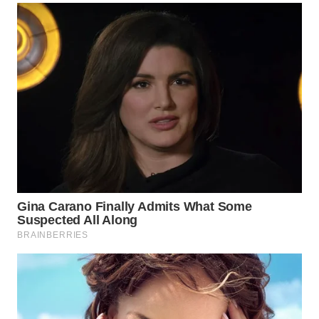
LABUANBAJO
WN
BORNEO
Wahana
Media
Group
WAHANA
NEWS
WAHANA
TANI
WAHANA
ADVOKAT
WAHANA