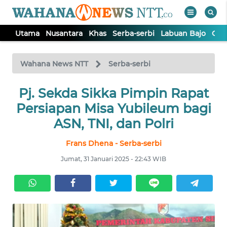
Utama
Nusantara
Khas
Serba-serbi
Labuan Bajo
Opi
WAHANA
Tutup
TV
Wahana News NTT
Serba-serbi
Pj. Sekda Sikka Pimpin Rapat
UTAMA
Persiapan Misa Yubileum bagi
NUSANTARA
ASN, TNI, dan Polri
Frans Dhena - Serba-serbi
KHAS
Jumat, 31 Januari 2025 - 22:43 WIB
SERBA-
SERBI
LABUAN