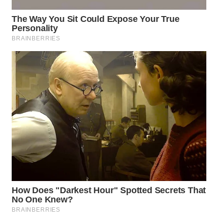
MADURA
WN
SURABAYA
WN
NATUNA
WN
BINTAN
WN
MANDALIKA
WN
LIKUPANG
WN