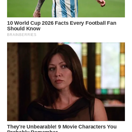
CO ID
WAHANANEWS
NET
WAHANA
SPORT
WAHANA
UMKM
WAHANA
SELEB
WAHANA
PERSONA
WAHANA
OTOMOTIF