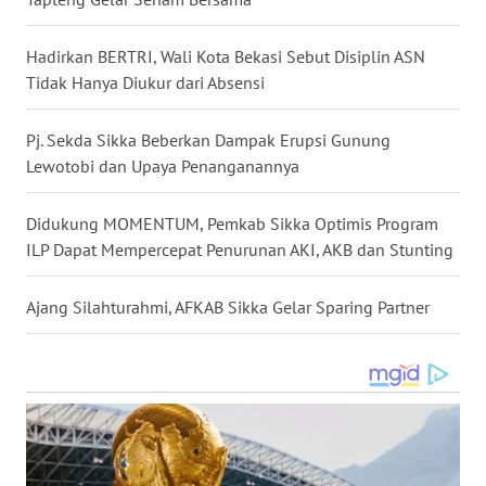
WN
Hadirkan BERTRI, Wali Kota Bekasi Sebut Disiplin ASN
SULUT
Tidak Hanya Diukur dari Absensi
WN
Pj. Sekda Sikka Beberkan Dampak Erupsi Gunung
MALUKU
Lewotobi dan Upaya Penanganannya
WN
Didukung MOMENTUM, Pemkab Sikka Optimis Program
MALUT
ILP Dapat Mempercepat Penurunan AKI, AKB dan Stunting
WN
Ajang Silahturahmi, AFKAB Sikka Gelar Sparing Partner
DAIRI
WN
DANAU
TOBA
WN