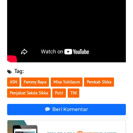
LAMPUNG
WN
JATENG
WN
NUSANTARA
WN
JOGJA
Tag:
ASN
Femmy Bapa
Misa Yubileum
Pemkab Sikka
WN
JATIM
Penjabat Sekda Sikka
Polri
TNI
WN
Beri Komentar
BALI
WN
KALBAR