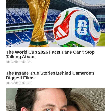
NIAS
WN
LANGKAT
WN
TAPANULI
SELATAN
WN
TANJUNG
LESUNG
WN
KARO
WN
SIMALUNGUN