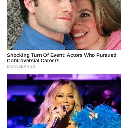
WN
LABUHANBATU
WN
TAPANULI
TENGAH
WN DELI
SERDANG
WN
TEBING
TINGGI
WN
PAKPAK
WN