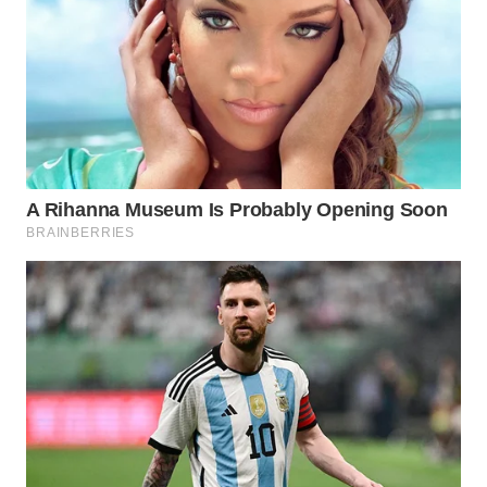
INFRASTRUKTUR
WAHANA
KONSUMEN
WAHANA
LISTRIK
WAHANA
TRAVEL
WAHANA
TV
WAHANANEWS
ID
WAHANANEWS