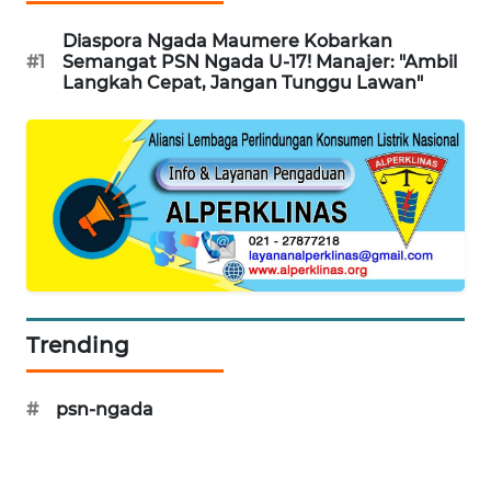
Diaspora Ngada Maumere Kobarkan
KRT
#1
Semangat PSN Ngada U-17! Manajer: "Ambil
NEWS
Langkah Cepat, Jangan Tunggu Lawan"
KARING
NEWS
JURNAL
MARITIM
HUMBANG
NEWS
Trending
GARONGGANG
NEWS
#
psn-ngada
FISUELRI
ID