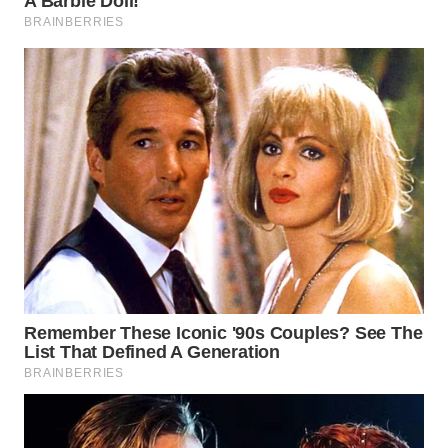
WN
PADANG
LAWAS
WN
SUMEDANG
WN
CIANJUR
WN
KEPULAUAN
SERIBU
WN
TANGERANG
WN
BINJAI