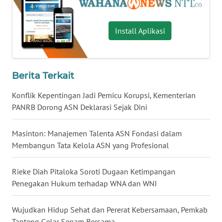
WN
Install Aplikasi
KALTENG
WN
KALTARA
Berita Terkait
Konflik Kepentingan Jadi Pemicu Korupsi, Kementerian
WN
PANRB Dorong ASN Deklarasi Sejak Dini
KALSEL
Masinton: Manajemen Talenta ASN Fondasi dalam
WN
Membangun Tata Kelola ASN yang Profesional
KALTIM
Rieke Diah Pitaloka Soroti Dugaan Ketimpangan
WN
SULSEL
Penegakan Hukum terhadap WNA dan WNI
WN
Wujudkan Hidup Sehat dan Pererat Kebersamaan, Pemkab
GORONTALO
Tapteng Gelar Senam Bersama