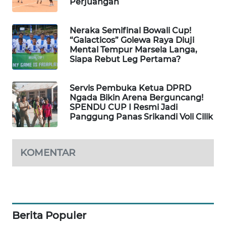
Perjuangan
NEWS
SIDIKALANG
Neraka Semifinal Bowali Cup!
NEWS
“Galacticos” Golewa Raya Diuji
Mental Tempur Marsela Langa,
Siapa Rebut Leg Pertama?
SIBARAGAS
NEWS
Servis Pembuka Ketua DPRD
Ngada Bikin Arena Berguncang!
METRO
SPENDU CUP I Resmi Jadi
SIANTAR
Panggung Panas Srikandi Voli Cilik
NEWS
KOMENTAR
METRO
MEDAN
NEWS
METRO
JAKARTA
Berita Populer
NEWS