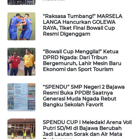
LKKI
“Raksasa Tumbang!” MARSELA
LANGA Hancurkan GOLEWA
KOPEKLIN
RAYA, Tiket Final Bowali Cup
Resmi Digenggam
PORTAL
KONSUMEN
“Bowali Cup Menggila!” Ketua
DPRD Ngada: Dari Tribun
FORWAMKI
Bergemuruh, Lahir Mesin Baru
Ekonomi dan Sport Tourism
ALPERKLINAS
“SPENDU” SMP Negeri 2 Bajawa
Resmi Buka PPDB! Saatnya
FORJASIDA
Generasi Muda Ngada Rebut
Bangku Sekolah Favorit
TAMBANG
NEWS
SPENDU CUP I Meledak! Arena Voli
Putri SD/MI di Bajawa Berubah
SITUNGIR
Jadi Lautan Sorak dan Air Mata