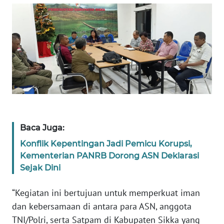
BARAT
WN
RIAU
WN
SERAMBI
WN
JAMBI
Baca Juga:
WN
Konflik Kepentingan Jadi Pemicu Korupsi,
SULTRA
Kementerian PANRB Dorong ASN Deklarasi
Sejak Dini
WN
NTB
“Kegiatan ini bertujuan untuk memperkuat iman
dan kebersamaan di antara para ASN, anggota
WN
TNI/Polri, serta Satpam di Kabupaten Sikka yang