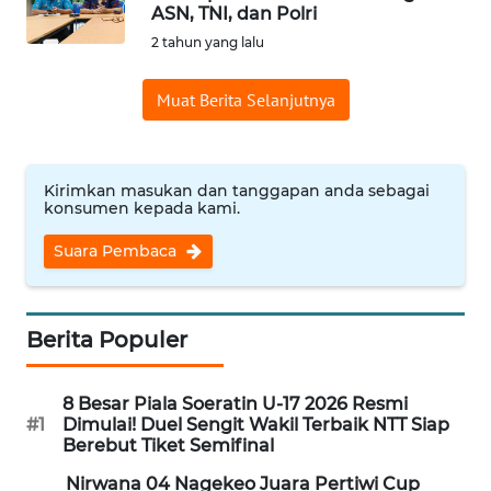
BAJO
ASN, TNI, dan Polri
2 tahun yang lalu
OPINI
Muat Berita Selanjutnya
Informasi
INDEKS
Kirimkan masukan dan tanggapan anda sebagai
BERITA
konsumen kepada kami.
Suara Pembaca
KONTAK
KAMI
INFO
Berita Populer
IKLAN
8 Besar Piala Soeratin U-17 2026 Resmi
TENTANG
#1
Dimulai! Duel Sengit Wakil Terbaik NTT Siap
KAMI
Berebut Tiket Semifinal
Nirwana 04 Nagekeo Juara Pertiwi Cup