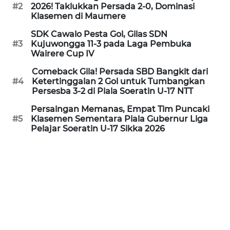
PEDOMAN
#2
2026! Taklukkan Persada 2-0, Dominasi
MEDIA
Klasemen di Maumere
SIBER
SDK Cawalo Pesta Gol, Gilas SDN
#3
Kujuwongga 11-3 pada Laga Pembuka
REDAKSI
Wairere Cup IV
Comeback Gila! Persada SBD Bangkit dari
KARIR
#4
Ketertinggalan 2 Gol untuk Tumbangkan
Persesba 3-2 di Piala Soeratin U-17 NTT
DISCLAIMER
Persaingan Memanas, Empat Tim Puncaki
#5
Klasemen Sementara Piala Gubernur Liga
Pelajar Soeratin U-17 Sikka 2026
Wahana
News
Regional
WN
SUMUT
WN
JAKARTA