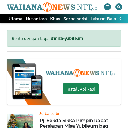
Utama
Nusantara
Khas
Serba-serbi
Labuan Bajo
Opi
WAHANA
Tutup
TV
Berita dengan tagar
#misa-yubileum
UTAMA
NUSANTARA
KHAS
Install Aplikasi
SERBA-
SERBI
Serba-serbi
Pj. Sekda Sikka Pimpin Rapat
LABUAN
Persiapan Misa Yubileum bagi