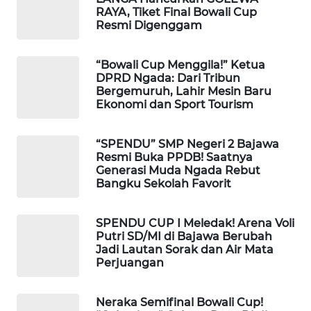
RAYA, Tiket Final Bowali Cup
Resmi Digenggam
WAHANA
HEALTH
“Bowali Cup Menggila!” Ketua
DPRD Ngada: Dari Tribun
WAHANA
Bergemuruh, Lahir Mesin Baru
DESA
Ekonomi dan Sport Tourism
WISATA
“SPENDU” SMP Negeri 2 Bajawa
LAPAK
Resmi Buka PPDB! Saatnya
WAHANA
Generasi Muda Ngada Rebut
Bangku Sekolah Favorit
Wahana
Network
SPENDU CUP I Meledak! Arena Voli
Putri SD/MI di Bajawa Berubah
Jadi Lautan Sorak dan Air Mata
KONSUMEN
Perjuangan
LISTRIK
Neraka Semifinal Bowali Cup!
MASYARAKAT