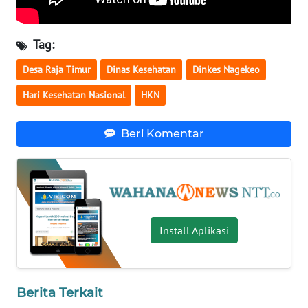
BARAT
Tag:
WN
RIAU
Desa Raja Timur
Dinas Kesehatan
Dinkes Nagekeo
Hari Kesehatan Nasional
HKN
WN
SERAMBI
Beri Komentar
WN
JAMBI
WN
SULTRA
Install Aplikasi
WN
NTB
Berita Terkait
WN