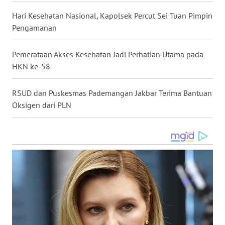
LAMPUNG
Hari Kesehatan Nasional, Kapolsek Percut Sei Tuan Pimpin
Pengamanan
WN
JATENG
Pemerataan Akses Kesehatan Jadi Perhatian Utama pada
WN
HKN ke-58
NUSANTARA
RSUD dan Puskesmas Pademangan Jakbar Terima Bantuan
WN
Oksigen dari PLN
JOGJA
WN
JATIM
WN
BALI
WN
KALBAR