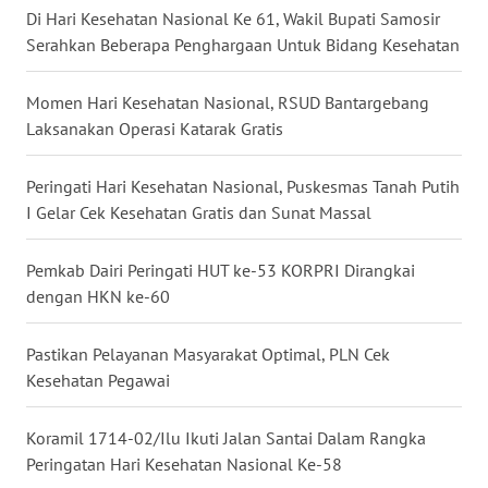
SULTENG
Di Hari Kesehatan Nasional Ke 61, Wakil Bupati Samosir
Serahkan Beberapa Penghargaan Untuk Bidang Kesehatan
WN
SULBAR
Momen Hari Kesehatan Nasional, RSUD Bantargebang
Laksanakan Operasi Katarak Gratis
WN
BABEL
Peringati Hari Kesehatan Nasional, Puskesmas Tanah Putih
I Gelar Cek Kesehatan Gratis dan Sunat Massal
WN
SUMBAR
Pemkab Dairi Peringati HUT ke-53 KORPRI Dirangkai
dengan HKN ke-60
WN
SUMSEL
Pastikan Pelayanan Masyarakat Optimal, PLN Cek
Kesehatan Pegawai
WN
BENGKULU
Koramil 1714-02/Ilu Ikuti Jalan Santai Dalam Rangka
Peringatan Hari Kesehatan Nasional Ke-58
WN