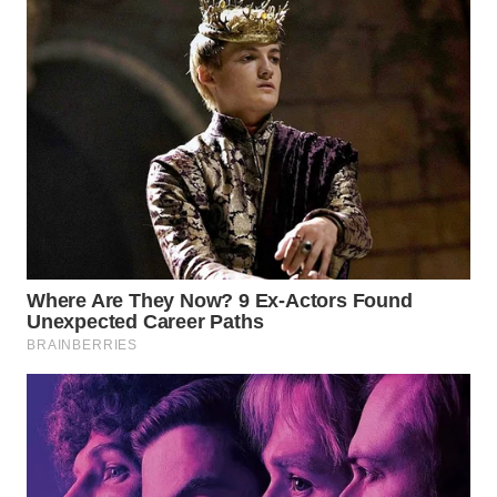
NIAS
WN
LANGKAT
WN
TAPANULI
SELATAN
WN
TANJUNG
LESUNG
WN
KARO
WN
SIMALUNGUN