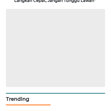
Langkah Cepat, Jangan Tunggu Lawan"
LKKI
KOPEKLIN
PORTAL
KONSUMEN
FORWAMKI
ALPERKLINAS
FORJASIDA
TAMBANG
NEWS
Trending
SITUNGIR