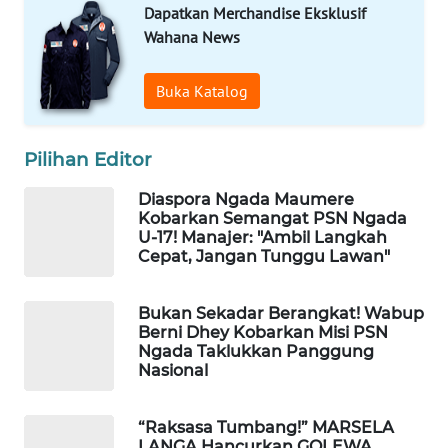
CO ID
Dapatkan Merchandise Eksklusif
Wahana News
WAHANANEWS
NET
Buka Katalog
WAHANA
SPORT
Pilihan Editor
Diaspora Ngada Maumere
WAHANA
Kobarkan Semangat PSN Ngada
UMKM
U-17! Manajer: "Ambil Langkah
Cepat, Jangan Tunggu Lawan"
WAHANA
SELEB
Bukan Sekadar Berangkat! Wabup
Berni Dhey Kobarkan Misi PSN
Ngada Taklukkan Panggung
WAHANA
Nasional
PERSONA
WAHANA
“Raksasa Tumbang!” MARSELA
LANGA Hancurkan GOLEWA
OTOMOTIF