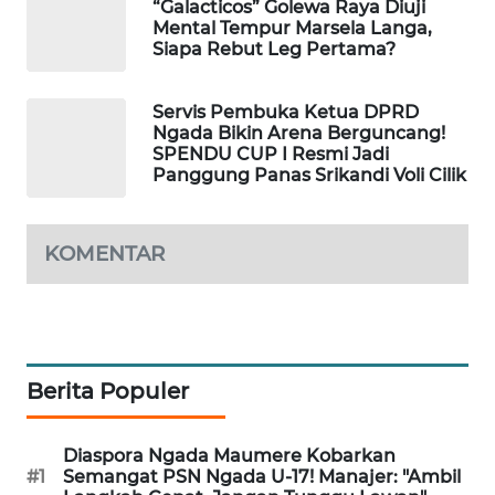
“Galacticos” Golewa Raya Diuji
KELISTRIKAN
Mental Tempur Marsela Langa,
Siapa Rebut Leg Pertama?
WALINKI
ID
Servis Pembuka Ketua DPRD
Ngada Bikin Arena Berguncang!
SPENDU CUP I Resmi Jadi
MAWAKA
Panggung Panas Srikandi Voli Cilik
ID
MARTABAT
KOMENTAR
NET
PLN
WATCH
Berita Populer
MKLI
Diaspora Ngada Maumere Kobarkan
LPKKI
#1
Semangat PSN Ngada U-17! Manajer: "Ambil