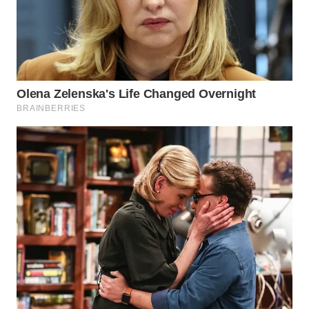
WN
KALTENG
WN
KALTARA
WN
KALSEL
WN
KALTIM
WN
SULSEL
WN
GORONTALO