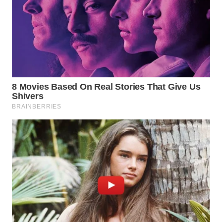
WN
LABUHANBATU
WN
TAPANULI
TENGAH
WN DELI
SERDANG
WN
TEBING
TINGGI
WN
PAKPAK
WN