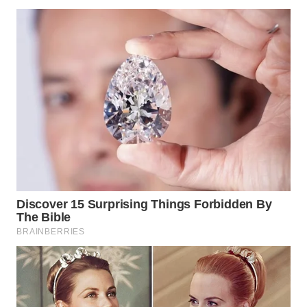
WN
CIREBON
WN
INDRAMAYU
WN
KUNINGAN
WN
MAJALENGKA
WN
SUBANG
WN
SUKABUMI