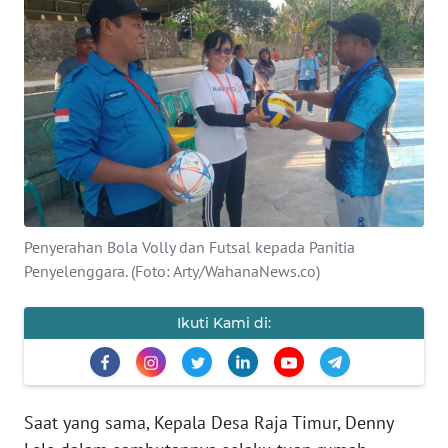
BAJO
OPINI
Informasi
INDEKS
BERITA
KONTAK
Penyerahan Bola Volly dan Futsal kepada Panitia
KAMI
Penyelenggara. (Foto: Arty/WahanaNews.co)
INFO
Ikuti Kami di:
IKLAN
TENTANG
KAMI
Saat yang sama, Kepala Desa Raja Timur, Denny