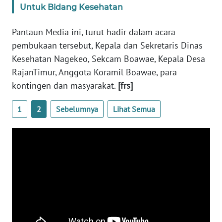
Untuk Bidang Kesehatan
WN
Pantaun Media ini, turut hadir dalam acara
JABAR
pembukaan tersebut, Kepala dan Sekretaris Dinas
Kesehatan Nagekeo, Sekcam Boawae, Kepala Desa
WN
BANTEN
RajanTimur, Anggota Koramil Boawae, para
kontingen dan masyarakat.
[frs]
WN
NTT
1
2
Sebelumnya
Lihat Semua
WN
KEPRI
WN
PAPUA
WN
PAPUA