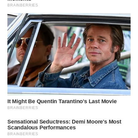
WN
PADANG
LAWAS
WN
SUMEDANG
WN
CIANJUR
WN
KEPULAUAN
SERIBU
WN
TANGERANG
WN
BINJAI