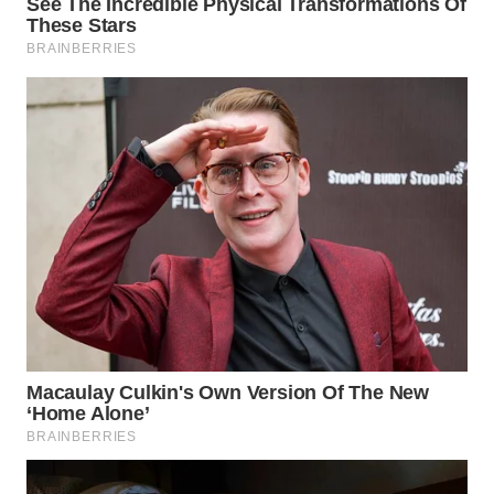
LABUANBAJO
WN
BORNEO
Wahana
Media
Group
WAHANA
NEWS
WAHANA
TANI
WAHANA
ADVOKAT
WAHANA