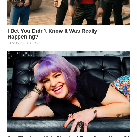
MADURA
WN
SURABAYA
WN
NATUNA
WN
BINTAN
WN
MANDALIKA
WN
LIKUPANG
WN