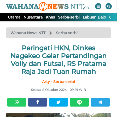
Utama
Nusantara
Khas
Serba-serbi
Labuan Bajo
Opi
WAHANA
Tutup
TV
Wahana News NTT
Serba-serbi
Peringati HKN, Dinkes
UTAMA
Nagekeo Gelar Pertandingan
NUSANTARA
Volly dan Futsal, RS Pratama
Raja Jadi Tuan Rumah
KHAS
Arty - Serba-serbi
Selasa, 8 Oktober 2024 - 09:29 WIB
SERBA-
SERBI
LABUAN