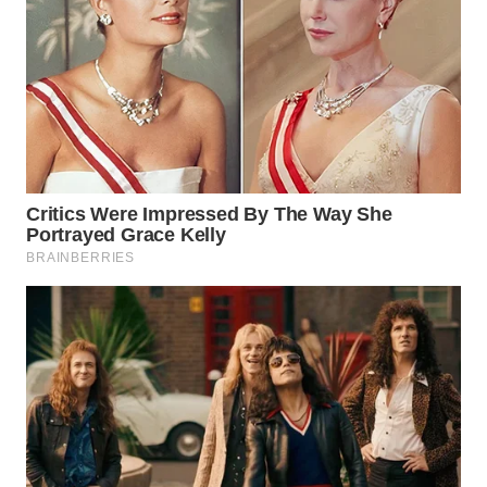
WN
PURWAKARTA
WN
PRIANGAN
TIMUR
WN
SEMARANG
WN
SOLO
WN
BOROBUDUR
WN