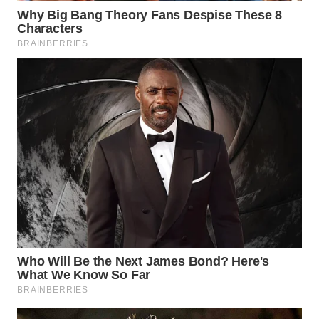
WN
SULUT
WN
MALUKU
WN
MALUT
WN
DAIRI
WN
DANAU
TOBA
WN