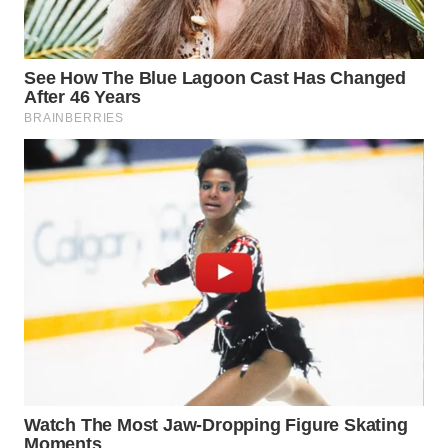
KARAWANG
WN
BEKASI
WN
BOGOR
WN
DEPOK
WN
TAPANULI
UTARA
WN
SAMOSIR