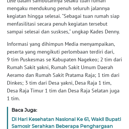
Lele dalam sambutannya selaku tuan rumah
PEDOMAN
MEDIA
mengaku mendukung penuh seluruh jalannya
SIBER
kegiatan hingga selesai. "Sebagai tuan rumah siap
menfasilitasi secara penuh kegiatan tersebut
REDAKSI
sampai selesai dan suskses," ungkap Kades Denny.
Informasi yang dihimpun Media menyampaikan,
KARIR
peserta yang mengikuti perlombaan terdiri dari,
9 tim Puskesmas se Kabupaten Nagekeo; 2 tim dari
DISCLAIMER
Rumah Sakit yakni, Rumah Sakit Umum Daerah
Wahana
Aeramo dan Rumah Sakit Pratama Raja; 1 tim dari
News
Dinkes; 3 tim dari Desa yakni, Desa Raja 1 tim,
Regional
Desa Raja Timur 1 tim dan Desa Raja Selatan juga
1 tim.
WN
SUMUT
Baca Juga:
Di Hari Kesehatan Nasional Ke 61, Wakil Bupati
WN
Samosir Serahkan Beberapa Penghargaan
JAKARTA