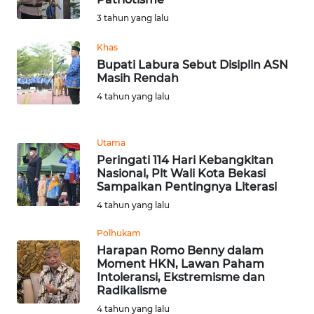
BARAT
3 tahun yang lalu
WN
Khas
RIAU
Bupati Labura Sebut Disiplin ASN
Masih Rendah
WN
4 tahun yang lalu
SERAMBI
Utama
WN
Peringati 114 Hari Kebangkitan
JAMBI
Nasional, Plt Wali Kota Bekasi
Sampaikan Pentingnya Literasi
WN
4 tahun yang lalu
SULTRA
Polhukam
Harapan Romo Benny dalam
WN
Moment HKN, Lawan Paham
NTB
Intoleransi, Ekstremisme dan
Radikalisme
WN
4 tahun yang lalu