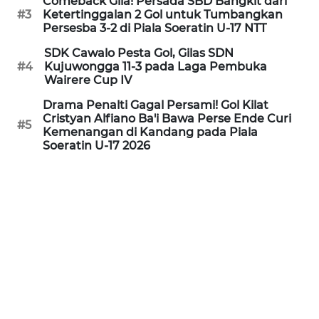
Comeback Gila! Persada SBD Bangkit dari
LAMPUNG
#3
Ketertinggalan 2 Gol untuk Tumbangkan
Persesba 3-2 di Piala Soeratin U-17 NTT
WN
SDK Cawalo Pesta Gol, Gilas SDN
JATENG
#4
Kujuwongga 11-3 pada Laga Pembuka
Wairere Cup IV
WN
Drama Penalti Gagal Persami! Gol Kilat
NUSANTARA
Cristyan Alfiano Ba'i Bawa Perse Ende Curi
#5
Kemenangan di Kandang pada Piala
Soeratin U-17 2026
WN
JOGJA
WN
JATIM
WN
BALI
WN
KALBAR