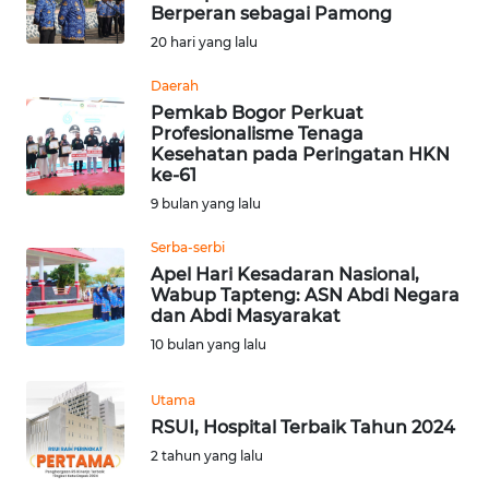
BAJO
Berperan sebagai Pamong
20 hari yang lalu
OPINI
Daerah
Pemkab Bogor Perkuat
Informasi
Profesionalisme Tenaga
Kesehatan pada Peringatan HKN
INDEKS
ke-61
BERITA
9 bulan yang lalu
Serba-serbi
KONTAK
Apel Hari Kesadaran Nasional,
KAMI
Wabup Tapteng: ASN Abdi Negara
dan Abdi Masyarakat
INFO
10 bulan yang lalu
IKLAN
Utama
TENTANG
RSUI, Hospital Terbaik Tahun 2024
KAMI
2 tahun yang lalu