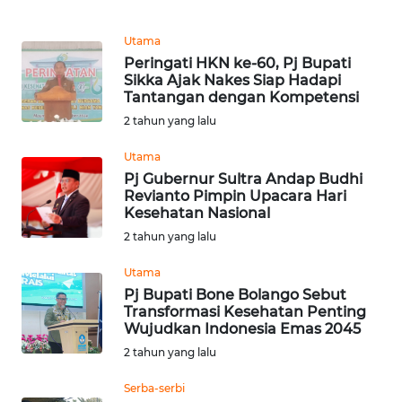
PEDOMAN
MEDIA
SIBER
Utama
Peringati HKN ke-60, Pj Bupati
Sikka Ajak Nakes Siap Hadapi
REDAKSI
Tantangan dengan Kompetensi
2 tahun yang lalu
KARIR
Utama
Pj Gubernur Sultra Andap Budhi
DISCLAIMER
Revianto Pimpin Upacara Hari
Kesehatan Nasional
Wahana
2 tahun yang lalu
News
Regional
Utama
Pj Bupati Bone Bolango Sebut
Transformasi Kesehatan Penting
WN
Wujudkan Indonesia Emas 2045
SUMUT
2 tahun yang lalu
WN
Serba-serbi
JAKARTA