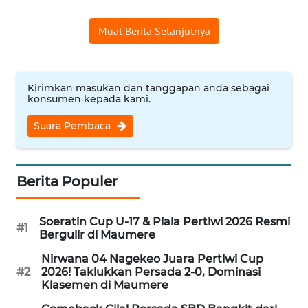
SULTENG
Muat Berita Selanjutnya
WN
SULBAR
Kirimkan masukan dan tanggapan anda sebagai
WN
konsumen kepada kami.
BABEL
Suara Pembaca
WN
SUMBAR
Berita Populer
WN
SUMSEL
Soeratin Cup U-17 & Piala Pertiwi 2026 Resmi
#1
Bergulir di Maumere
WN
Nirwana 04 Nagekeo Juara Pertiwi Cup
BENGKULU
#2
2026! Taklukkan Persada 2-0, Dominasi
Klasemen di Maumere
WN