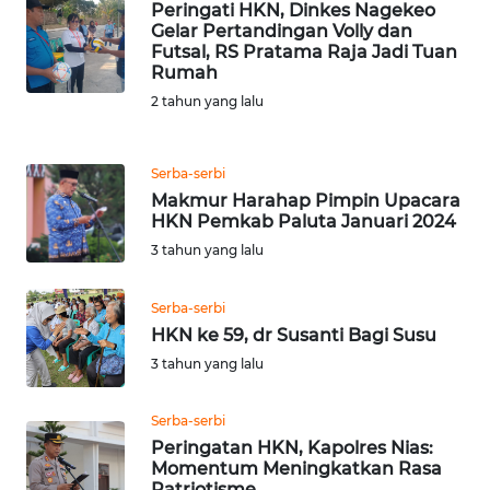
Peringati HKN, Dinkes Nagekeo
Gelar Pertandingan Volly dan
Futsal, RS Pratama Raja Jadi Tuan
WN
Rumah
JABAR
2 tahun yang lalu
WN
BANTEN
Serba-serbi
Makmur Harahap Pimpin Upacara
WN
HKN Pemkab Paluta Januari 2024
NTT
3 tahun yang lalu
WN
Serba-serbi
KEPRI
HKN ke 59, dr Susanti Bagi Susu
3 tahun yang lalu
WN
PAPUA
Serba-serbi
Peringatan HKN, Kapolres Nias:
WN
Momentum Meningkatkan Rasa
PAPUA
Patriotisme