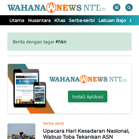
Utama
Nusantara
Khas
Serba-serbi
Labuan Bajo
Opi
WAHANA
Tutup
TV
Berita dengan tagar
#hkn
UTAMA
NUSANTARA
KHAS
Install Aplikasi
SERBA-
SERBI
Serba-serbi
Upacara Hari Kesadaran Nasional,
LABUAN
Wabup Toba Tekankan ASN