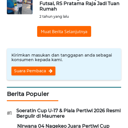
BAJO
Futsal, RS Pratama Raja Jadi Tuan
Rumah
OPINI
2 tahun yang lalu
Muat Berita Selanjutnya
Informasi
INDEKS
BERITA
Kirimkan masukan dan tanggapan anda sebagai
konsumen kepada kami.
KONTAK
Suara Pembaca
KAMI
INFO
IKLAN
Berita Populer
TENTANG
Soeratin Cup U-17 & Piala Pertiwi 2026 Resmi
#1
KAMI
Bergulir di Maumere
Nirwana 04 Nagekeo Juara Pertiwi Cup