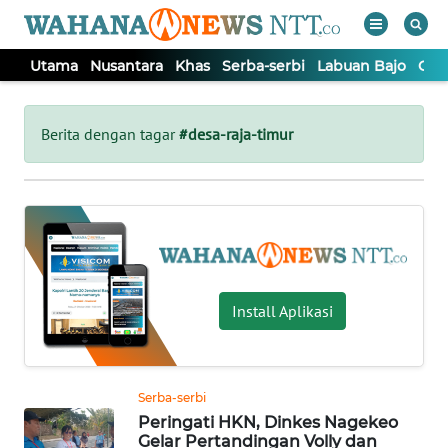
Utama
Nusantara
Khas
Serba-serbi
Labuan Bajo
Opi
WAHANA
Tutup
TV
Berita dengan tagar
#desa-raja-timur
UTAMA
NUSANTARA
KHAS
Install Aplikasi
SERBA-
SERBI
Serba-serbi
Peringati HKN, Dinkes Nagekeo
LABUAN
Gelar Pertandingan Volly dan