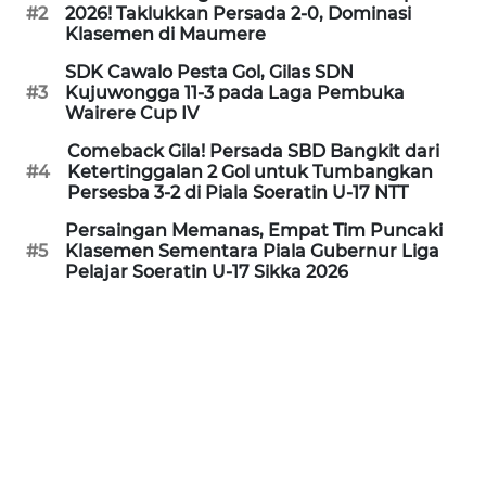
PEDOMAN
#2
2026! Taklukkan Persada 2-0, Dominasi
MEDIA
Klasemen di Maumere
SIBER
SDK Cawalo Pesta Gol, Gilas SDN
#3
Kujuwongga 11-3 pada Laga Pembuka
REDAKSI
Wairere Cup IV
Comeback Gila! Persada SBD Bangkit dari
KARIR
#4
Ketertinggalan 2 Gol untuk Tumbangkan
Persesba 3-2 di Piala Soeratin U-17 NTT
DISCLAIMER
Persaingan Memanas, Empat Tim Puncaki
#5
Klasemen Sementara Piala Gubernur Liga
Pelajar Soeratin U-17 Sikka 2026
Wahana
News
Regional
WN
SUMUT
WN
JAKARTA