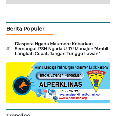
NEWS
SIDIKALANG
NEWS
Berita Populer
SIBARAGAS
NEWS
Diaspora Ngada Maumere Kobarkan
#1
Semangat PSN Ngada U-17! Manajer: "Ambil
METRO
Langkah Cepat, Jangan Tunggu Lawan"
SIANTAR
NEWS
METRO
MEDAN
NEWS
METRO
JAKARTA
NEWS
Trending