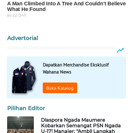
WAHANA
HEALTH
WAHANA
Advertorial
DESA
WISATA
Dapatkan Merchandise Eksklusif
LAPAK
Wahana News
WAHANA
Wahana
Buka Katalog
Network
Pilihan Editor
KONSUMEN
LISTRIK
Diaspora Ngada Maumere
Kobarkan Semangat PSN Ngada
MASYARAKAT
U-17! Manajer: "Ambil Langkah