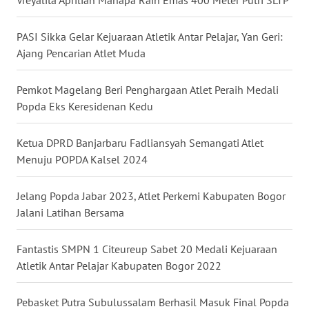
Vreyalita Aprilian Manapa Raih Emas 400 Meter Putri SLTP
WN
PASI Sikka Gelar Kejuaraan Atletik Antar Pelajar, Yan Geri:
SULUT
Ajang Pencarian Atlet Muda
WN
Pemkot Magelang Beri Penghargaan Atlet Peraih Medali
MALUKU
Popda Eks Keresidenan Kedu
WN
Ketua DPRD Banjarbaru Fadliansyah Semangati Atlet
MALUT
Menuju POPDA Kalsel 2024
WN
Jelang Popda Jabar 2023, Atlet Perkemi Kabupaten Bogor
DAIRI
Jalani Latihan Bersama
WN
Fantastis SMPN 1 Citeureup Sabet 20 Medali Kejuaraan
DANAU
Atletik Antar Pelajar Kabupaten Bogor 2022
TOBA
Pebasket Putra Subulussalam Berhasil Masuk Final Popda
WN