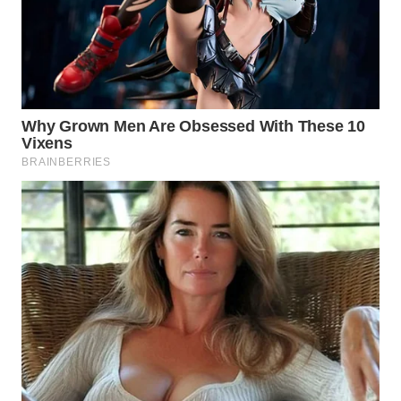
LABUANBAJO
WN
BORNEO
Wahana
Media
Group
WAHANA
NEWS
WAHANA
TANI
WAHANA
ADVOKAT
WAHANA