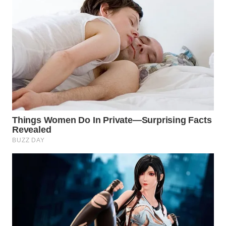
MADURA
WN
SURABAYA
WN
NATUNA
WN
BINTAN
WN
MANDALIKA
WN
LIKUPANG
WN