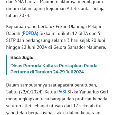
dan SMA Caritas Maumere akhirnya meraih juara
PEDOMAN
MEDIA
umum dalam ajang kejuaraan Atletik antar pelajar
SIBER
tahun 2024.
REDAKSI
Kejuaraan yang bertajuk Pekan Olahraga Pelajar
Daerah (
POPDA
) Sikka ini diikuti 12 SLTA dan 5
KARIR
SLTP dan berlangsung selama 3 hari sejak 20 Juni
hingga 22 Juni 2024 di Gelora Samador Maumere.
DISCLAIMER
Baca Juga:
Wahana
Dinas Pemuda Kaltara Persiapkan Popda
News
Pertama di Tarakan 24-29 Juli 2024
Regional
Dalam sambutannya saat apacara penutupan,
WN
Sabtu (22/6/2024), Ketua
PASI
Sikka Yanuarius Geri
SUMUT
mengungkapkan rasa bangga dan proficiat kepada
seluruh atlet sebagai utusan dari 17 sekolah itu
WN
yang telah berpartisipasi aktif dalam kejuaraan
JAKARTA