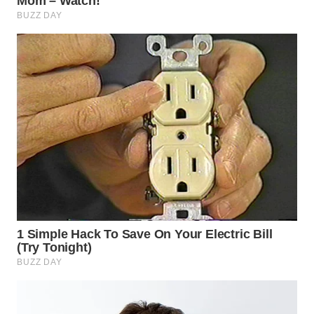
WN
PURWAKARTA
WN
PRIANGAN
TIMUR
WN
SEMARANG
WN
SOLO
WN
BOROBUDUR
WN