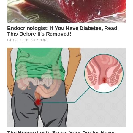
WN
PADANG
LAWAS
WN
SUMEDANG
WN
CIANJUR
WN
KEPULAUAN
SERIBU
WN
TANGERANG
WN
BINJAI