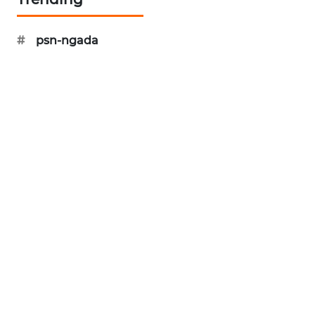
KRT
#
psn-ngada
NEWS
KARING
NEWS
JURNAL
MARITIM
HUMBANG
NEWS
GARONGGANG
NEWS
FISUELRI
ID