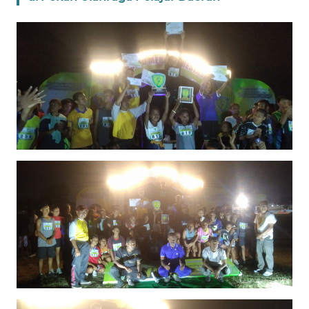
BARAT
WN
RIAU
WN
SERAMBI
WN
JAMBI
WN
SULTRA
WN
NTB
WN