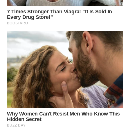
INFRASTRUKTUR
WAHANA
KONSUMEN
WAHANA
LISTRIK
WAHANA
TRAVEL
WAHANA
TV
WAHANANEWS
ID
WAHANANEWS