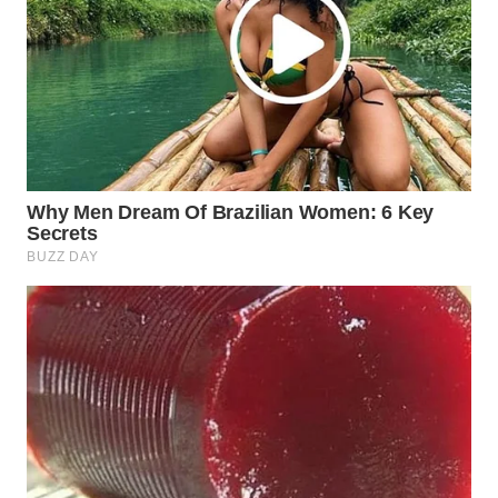
KARAWANG
WN
BEKASI
WN
BOGOR
WN
DEPOK
WN
TAPANULI
UTARA
WN
SAMOSIR