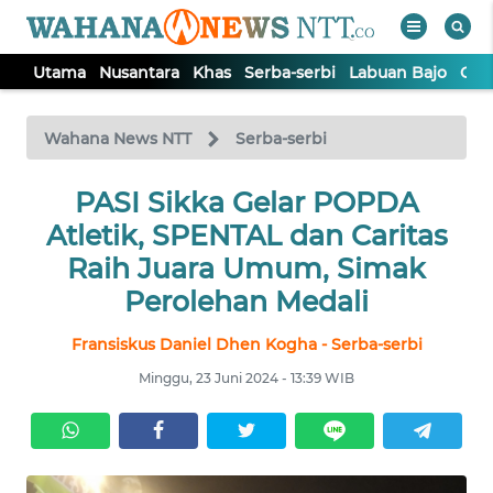
Utama
Nusantara
Khas
Serba-serbi
Labuan Bajo
Opi
WAHANA
Tutup
TV
Wahana News NTT
Serba-serbi
PASI Sikka Gelar POPDA
UTAMA
Atletik, SPENTAL dan Caritas
NUSANTARA
Raih Juara Umum, Simak
Perolehan Medali
KHAS
Fransiskus Daniel Dhen Kogha - Serba-serbi
Minggu, 23 Juni 2024 - 13:39 WIB
SERBA-
SERBI
LABUAN