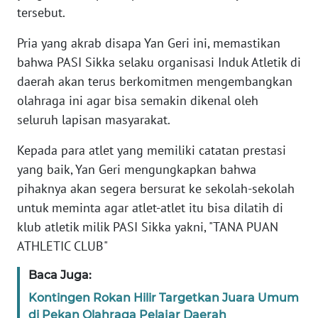
tersebut.
WN
Pria yang akrab disapa Yan Geri ini, memastikan
JABAR
bahwa PASI Sikka selaku organisasi Induk Atletik di
daerah akan terus berkomitmen mengembangkan
WN
olahraga ini agar bisa semakin dikenal oleh
BANTEN
seluruh lapisan masyarakat.
WN
Kepada para atlet yang memiliki catatan prestasi
NTT
yang baik, Yan Geri mengungkapkan bahwa
pihaknya akan segera bersurat ke sekolah-sekolah
WN
KEPRI
untuk meminta agar atlet-atlet itu bisa dilatih di
klub atletik milik PASI Sikka yakni, "TANA PUAN
WN
ATHLETIC CLUB"
PAPUA
Baca Juga:
WN
Kontingen Rokan Hilir Targetkan Juara Umum
PAPUA
di Pekan Olahraga Pelajar Daerah