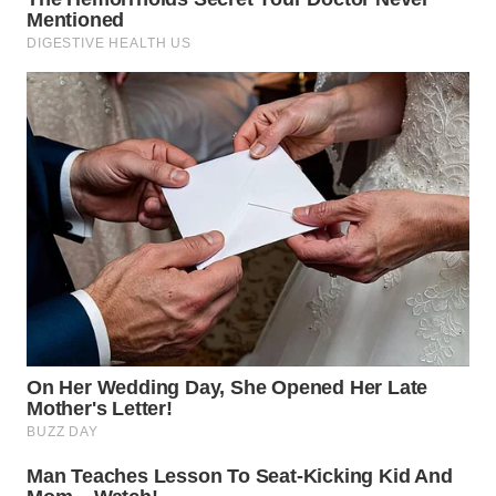
WN
CIREBON
WN
INDRAMAYU
WN
KUNINGAN
WN
MAJALENGKA
WN
SUBANG
WN
SUKABUMI