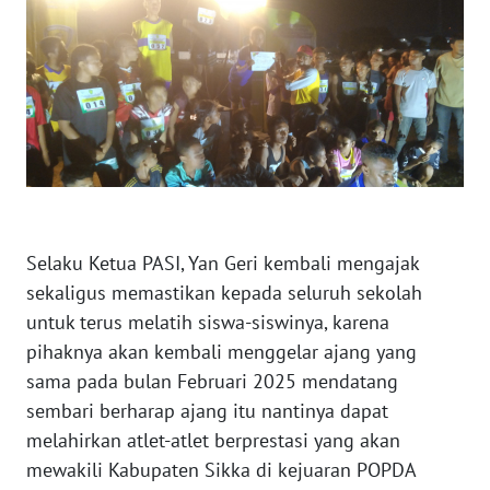
SULTENG
WN
SULBAR
WN
BABEL
WN
SUMBAR
Selaku Ketua PASI, Yan Geri kembali mengajak
sekaligus memastikan kepada seluruh sekolah
WN
untuk terus melatih siswa-siswinya, karena
SUMSEL
pihaknya akan kembali menggelar ajang yang
sama pada bulan Februari 2025 mendatang
WN
sembari berharap ajang itu nantinya dapat
BENGKULU
melahirkan atlet-atlet berprestasi yang akan
mewakili Kabupaten Sikka di kejuaran POPDA
WN