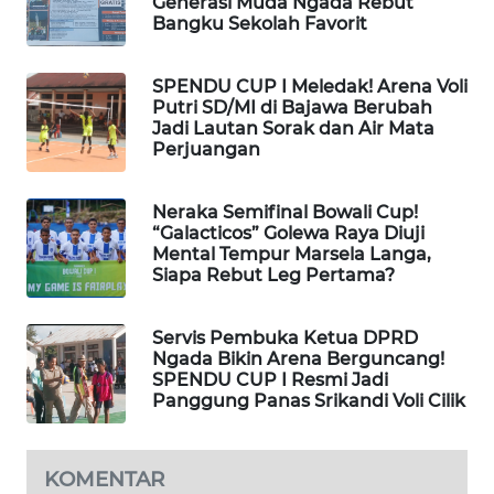
Generasi Muda Ngada Rebut
LKKI
Bangku Sekolah Favorit
KOPEKLIN
SPENDU CUP I Meledak! Arena Voli
Putri SD/MI di Bajawa Berubah
Jadi Lautan Sorak dan Air Mata
PORTAL
Perjuangan
KONSUMEN
Neraka Semifinal Bowali Cup!
FORWAMKI
“Galacticos” Golewa Raya Diuji
Mental Tempur Marsela Langa,
Siapa Rebut Leg Pertama?
ALPERKLINAS
FORJASIDA
Servis Pembuka Ketua DPRD
Ngada Bikin Arena Berguncang!
SPENDU CUP I Resmi Jadi
TAMBANG
Panggung Panas Srikandi Voli Cilik
NEWS
SITUNGIR
KOMENTAR