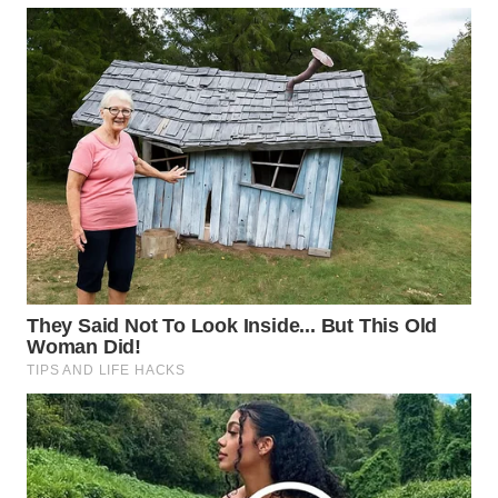
WN
LABUHANBATU
WN
TAPANULI
TENGAH
WN DELI
SERDANG
WN
TEBING
TINGGI
WN
PAKPAK
WN