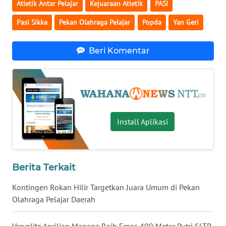
Atletik Antar Pelajar
Kejuaraan Atletik
PASI
Pasi Sikka
Pekan Olahraga Pelajar
Popda
Yan Geri
WN
KALTENG
Beri Komentar
WN
KALTARA
WN
KALSEL
Install Aplikasi
WN
KALTIM
Berita Terkait
WN
SULSEL
Kontingen Rokan Hilir Targetkan Juara Umum di Pekan
Olahraga Pelajar Daerah
WN
GORONTALO