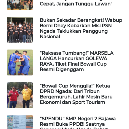
KELISTRIKAN
Cepat, Jangan Tunggu Lawan"
WALINKI
Bukan Sekadar Berangkat! Wabup
ID
Berni Dhey Kobarkan Misi PSN
Ngada Taklukkan Panggung
Nasional
MAWAKA
ID
“Raksasa Tumbang!” MARSELA
LANGA Hancurkan GOLEWA
MARTABAT
RAYA, Tiket Final Bowali Cup
NET
Resmi Digenggam
PLN
“Bowali Cup Menggila!” Ketua
WATCH
DPRD Ngada: Dari Tribun
Bergemuruh, Lahir Mesin Baru
Ekonomi dan Sport Tourism
MKLI
“SPENDU” SMP Negeri 2 Bajawa
LPKKI
Resmi Buka PPDB! Saatnya