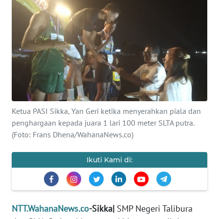
BAJO
OPINI
Informasi
INDEKS
BERITA
Ketua PASI Sikka, Yan Geri ketika menyerahkan piala dan
KONTAK
penghargaan kepada juara 1 lari 100 meter SLTA putra.
KAMI
(Foto: Frans Dhena/WahanaNews.co)
INFO
IKLAN
Ikuti Kami di:
TENTANG
KAMI
NTT.WahanaNews.co
-Sikka|
SMP Negeri Talibura