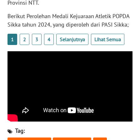
LAMPUNG
Provinsi NTT.
Berikut Perolehan Medali Kejuaraan Atletik POPDA
WN
Sikka tahun 2024, yang diperoleh dari PASI Sikka;
JATENG
1
2
3
4
Selanjutnya
Lihat Semua
WN
NUSANTARA
WN
JOGJA
WN
JATIM
WN
BALI
Tag:
WN
KALBAR