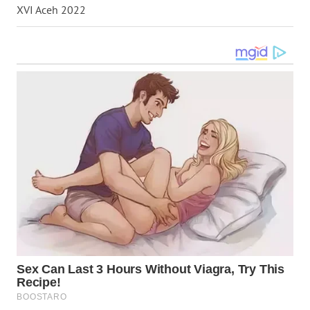
NIAS
XVI Aceh 2022
WN
LANGKAT
WN
TAPANULI
SELATAN
WN
TANJUNG
LESUNG
WN
KARO
WN
SIMALUNGUN