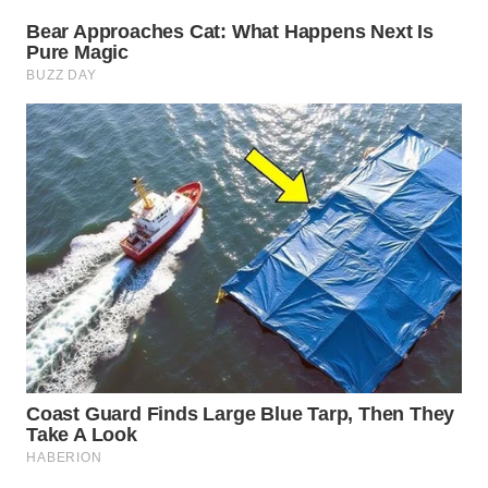
CO ID
WAHANANEWS
NET
WAHANA
SPORT
WAHANA
UMKM
WAHANA
SELEB
WAHANA
PERSONA
WAHANA
OTOMOTIF