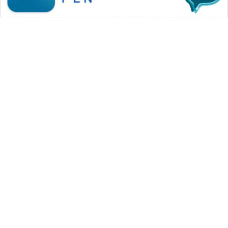
WAHANA MEDIA GROUP
|
|
|
WAHANA NEWS co
WAHANA TANI
WAHANA ADVOKAT
|
|
WAHANA INFRASTRUKTUR
WAHANA KONSUMEN
|
|
|
WAHANA LISTRIK
WAHANA TRAVEL
WAHANA TV
|
|
|
WAHANANEWS id
WAHANANEWS CO ID
WAHANANEWS NET
|
|
|
WAHANA SPORT ID
Wahana UMKM
Wahana Seleb
|
|
|
Wahana Persona
Wahana Otomotif
Wahana Health
|
Wahana Desa Wisata
Lapak Wahana