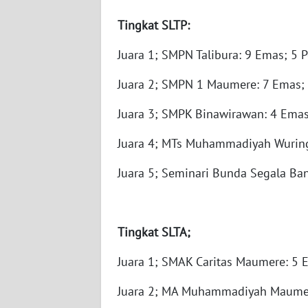
WN
Tingkat
SLTP:
KALTENG
Juara 1; SMPN Talibura: 9 Emas; 5 
WN
KALTARA
Juara 2; SMPN 1 Maumere: 7 Emas; 
Juara 3; SMPK Binawirawan: 4 Emas
WN
KALSEL
Juara 4; MTs Muhammadiyah Wuring
WN
Juara 5; Seminari Bunda Segala Ba
KALTIM
WN
Tingkat
SLTA;
SULSEL
Juara 1; SMAK Caritas Maumere: 5 
WN
GORONTALO
Juara 2; MA Muhammadiyah Maumer