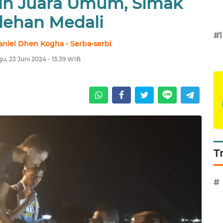
aih Juara Umum, Simak
lehan Medali
#1
aniel Dhen Kogha - Serba-serbi
u, 23 Juni 2024 - 13:39 WIB
T
#