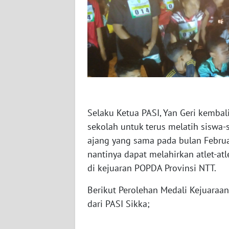
WN
JATENG
WN
NUSANTARA
WN
JOGJA
Selaku Ketua PASI, Yan Geri kemba
sekolah untuk terus melatih siswa
WN
JATIM
ajang yang sama pada bulan Februa
nantinya dapat melahirkan atlet-at
WN
di kejuaran POPDA Provinsi NTT.
BALI
Berikut Perolehan Medali Kejuaraan
WN
dari PASI Sikka;
KALBAR