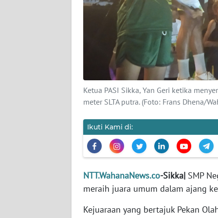
SIBER
REDAKSI
KARIR
DISCLAIMER
Ketua PASI Sikka, Yan Geri ketika menye
meter SLTA putra. (Foto: Frans Dhena/W
Wahana
News
Ikuti Kami di:
Regional
WN
SUMUT
NTT.WahanaNews.co
-Sikka|
SMP Neg
meraih juara umum dalam ajang keju
WN
JAKARTA
Kejuaraan yang bertajuk Pekan Olah