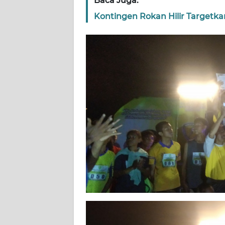
Baca Juga:
WN
Kontingen Rokan Hilir Targetk
RIAU
WN
SERAMBI
WN
JAMBI
WN
SULTRA
WN
NTB
WN
SULTENG