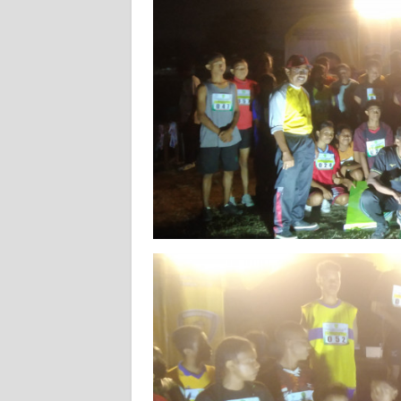
WN
SULBAR
WN
BABEL
WN
SUMBAR
WN
SUMSEL
WN
BENGKULU
WN
LAMPUNG