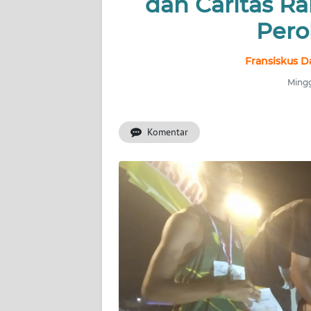
dan Caritas R
OPINI
Pero
Informasi
Fransiskus D
Mingg
INDEKS
BERITA
Komentar
KONTAK
KAMI
INFO
IKLAN
TENTANG
KAMI
PEDOMAN
MEDIA