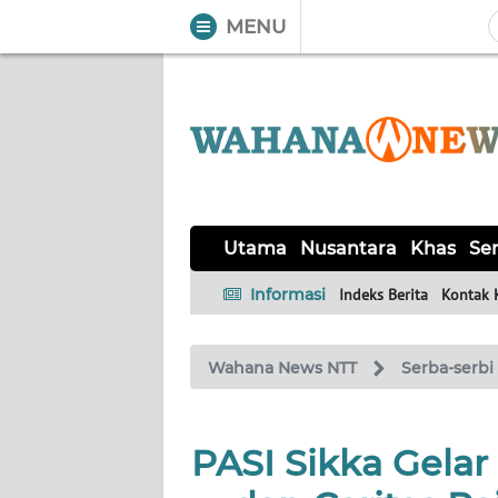
MENU
WAHANA
Tutup
TV
UTAMA
NUSANTARA
Utama
Nusantara
Khas
Ser
KHAS
Informasi
Indeks Berita
Kontak 
SERBA-
Wahana News NTT
Serba-serbi
SERBI
LABUAN
PASI Sikka Gela
BAJO