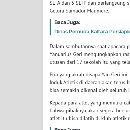
SLTA dan 5 SLTP dan berlangsung se
WN
Gelora Samador Maumere.
JABAR
Baca Juga:
WN
Dinas Pemuda Kaltara Persiapk
BANTEN
Dalam sambutannya saat apacara p
WN
NTT
Yanuarius Geri mengungkapkan rasa
utusan dari 17 sekolah itu yang tel
WN
Pria yang akrab disapa Yan Geri in
KEPRI
Induk Atletik di daerah akan teru
bisa semakin dikenal oleh seluruh 
WN
PAPUA
Kepada para atlet yang memiliki ca
bahwa pihaknya akan segera bersur
WN
atlet itu bisa dilatih di klub atle
PAPUA
BARAT