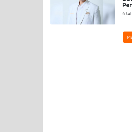
Pen
WN
4 ta
RIAU
WN
Mu
SERAMBI
WN
JAMBI
WN
SULTRA
WN
NTB
WN
SULTENG