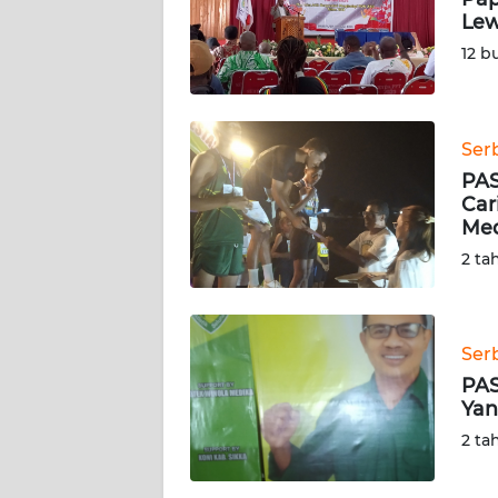
SIBER
Lew
12 b
REDAKSI
KARIR
Ser
PAS
DISCLAIMER
Car
Med
Wahana
2 ta
News
Regional
WN
Ser
SUMUT
PAS
Yan
WN
2 ta
JAKARTA