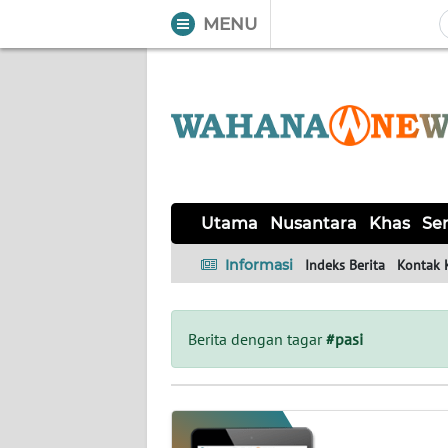
MENU
WAHANA
Tutup
TV
UTAMA
NUSANTARA
Utama
Nusantara
Khas
Ser
KHAS
Informasi
Indeks Berita
Kontak 
SERBA-
SERBI
Berita dengan tagar
#pasi
LABUAN
BAJO