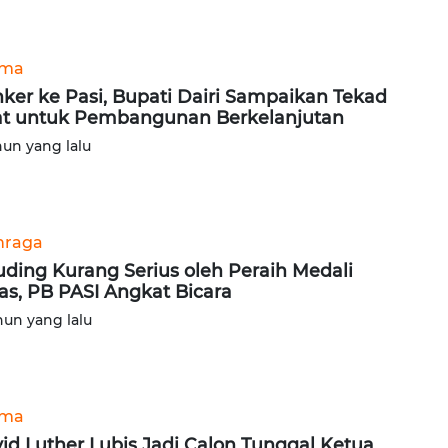
ama
ker ke Pasi, Bupati Dairi Sampaikan Tekad
t untuk Pembangunan Berkelanjutan
hun yang lalu
hraga
uding Kurang Serius oleh Peraih Medali
s, PB PASI Angkat Bicara
hun yang lalu
ama
id Luther Lubis Jadi Calon Tunggal Ketua