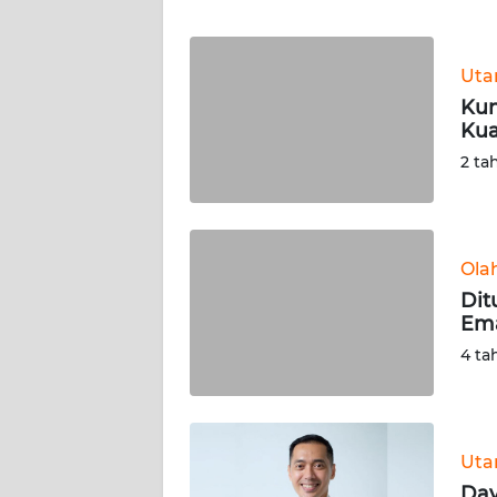
WN
JABAR
Ut
WN
Kun
BANTEN
Kua
2 ta
WN
NTT
WN
Ola
KEPRI
Dit
Ema
WN
4 ta
PAPUA
WN
PAPUA
Ut
BARAT
Dav