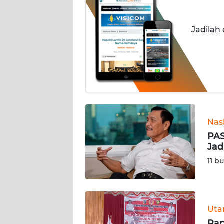
OPINI
Jadilah
Informasi
INDEKS
BERITA
KONTAK
KAMI
Nas
INFO
PAS
IKLAN
Jad
11 b
TENTANG
KAMI
Ut
PEDOMAN
MEDIA
Pap