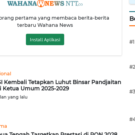
 orang pertama yang membaca berita-berita
B
terbaru Wahana News
Install Aplikasi
#1
#
ional
I Kembali Tetapkan Luhut Binsar Pandjaitan
i Ketua Umum 2025-2029
#
ulan yang lalu
#
ama
ua Tengah Targetkan Prestasi di PON 2028