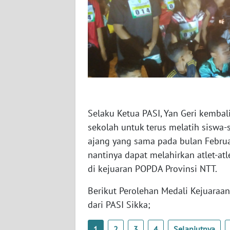
WN
JATENG
WN
NUSANTARA
WN
JOGJA
Selaku Ketua PASI, Yan Geri kemba
sekolah untuk terus melatih siswa
WN
JATIM
ajang yang sama pada bulan Februa
nantinya dapat melahirkan atlet-at
WN
di kejuaran POPDA Provinsi NTT.
BALI
Berikut Perolehan Medali Kejuaraan
WN
dari PASI Sikka;
KALBAR
1
2
3
4
Selanjutnya