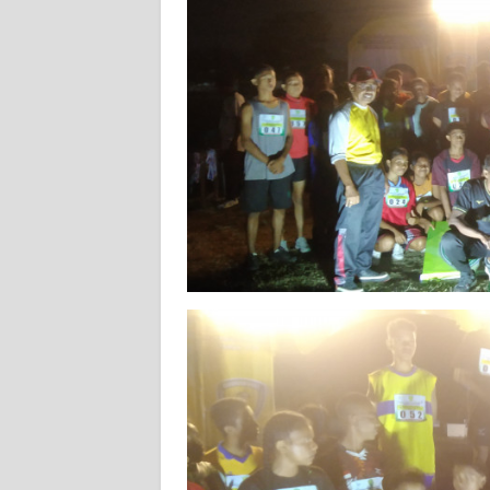
WN
SULBAR
WN
BABEL
WN
SUMBAR
WN
SUMSEL
WN
BENGKULU
WN
LAMPUNG