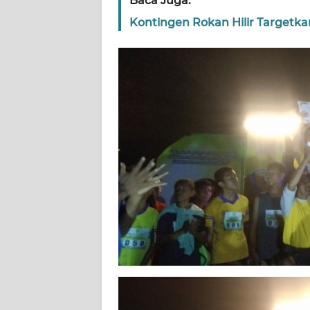
Baca Juga:
WN
Kontingen Rokan Hilir Targetk
RIAU
WN
SERAMBI
WN
JAMBI
WN
SULTRA
WN
NTB
WN
SULTENG