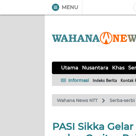
MENU
WAHANA
Tutup
TV
UTAMA
NUSANTARA
Utama
Nusantara
Khas
Ser
KHAS
Informasi
Indeks Berita
Kontak 
SERBA-
Wahana News NTT
Serba-serbi
SERBI
LABUAN
PASI Sikka Gela
BAJO