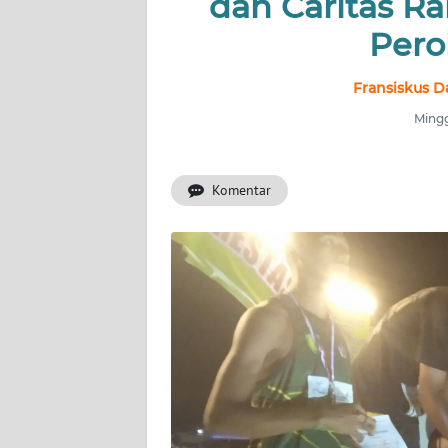
dan Caritas R
OPINI
Pero
Informasi
Fransiskus D
Mingg
INDEKS
BERITA
Komentar
KONTAK
KAMI
INFO
IKLAN
TENTANG
KAMI
PEDOMAN
MEDIA