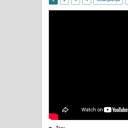
WN
KALTENG
WN
KALTARA
WN
KALSEL
WN
KALTIM
WN
SULSEL
WN
GORONTALO