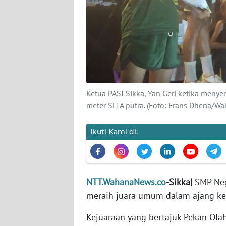
SIBER
REDAKSI
KARIR
DISCLAIMER
Ketua PASI Sikka, Yan Geri ketika menye
meter SLTA putra. (Foto: Frans Dhena/W
Wahana
News
Ikuti Kami di:
Regional
WN
SUMUT
NTT.WahanaNews.co
-Sikka|
SMP Neg
meraih juara umum dalam ajang keju
WN
JAKARTA
Kejuaraan yang bertajuk Pekan Olah