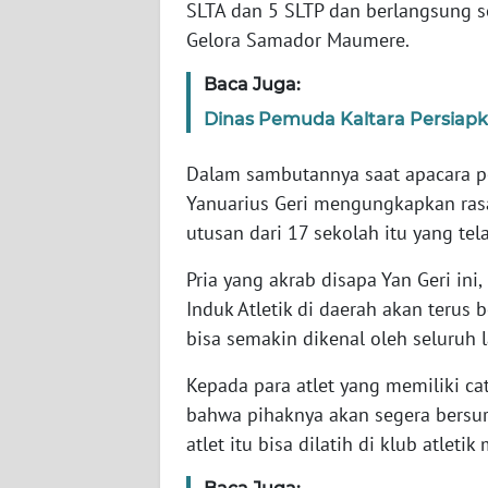
SLTA dan 5 SLTP dan berlangsung se
WN
Gelora Samador Maumere.
JABAR
Baca Juga:
WN
Dinas Pemuda Kaltara Persiapk
BANTEN
Dalam sambutannya saat apacara p
WN
NTT
Yanuarius Geri mengungkapkan rasa
utusan dari 17 sekolah itu yang tel
WN
Pria yang akrab disapa Yan Geri in
KEPRI
Induk Atletik di daerah akan teru
bisa semakin dikenal oleh seluruh 
WN
PAPUA
Kepada para atlet yang memiliki ca
bahwa pihaknya akan segera bersur
WN
atlet itu bisa dilatih di klub atle
PAPUA
BARAT