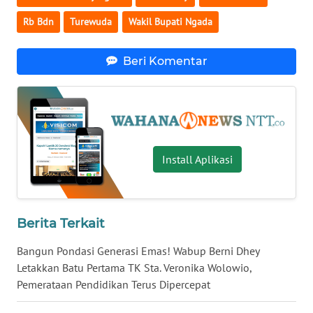
Rb Bdn
Turewuda
Wakil Bupati Ngada
WN
JABAR
Beri Komentar
WN
BANTEN
WN
NTT
Install Aplikasi
WN
KEPRI
Berita Terkait
WN
Bangun Pondasi Generasi Emas! Wabup Berni Dhey
PAPUA
Letakkan Batu Pertama TK Sta. Veronika Wolowio,
Pemerataan Pendidikan Terus Dipercepat
WN
PAPUA