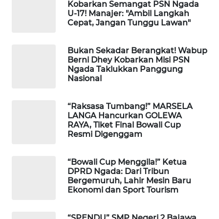
INFRASTRUKTUR
Kobarkan Semangat PSN Ngada
U-17! Manajer: "Ambil Langkah
Cepat, Jangan Tunggu Lawan"
WAHANA
KONSUMEN
Bukan Sekadar Berangkat! Wabup
Berni Dhey Kobarkan Misi PSN
WAHANA
Ngada Taklukkan Panggung
LISTRIK
Nasional
WAHANA
“Raksasa Tumbang!” MARSELA
TRAVEL
LANGA Hancurkan GOLEWA
RAYA, Tiket Final Bowali Cup
Resmi Digenggam
WAHANA
TV
“Bowali Cup Menggila!” Ketua
DPRD Ngada: Dari Tribun
WAHANANEWS
Bergemuruh, Lahir Mesin Baru
ID
Ekonomi dan Sport Tourism
WAHANANEWS
“SPENDU” SMP Negeri 2 Bajawa