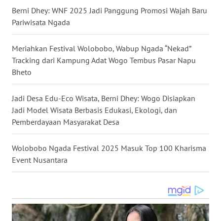
SULTENG
Berni Dhey: WNF 2025 Jadi Panggung Promosi Wajah Baru
Pariwisata Ngada
WN
SULBAR
Meriahkan Festival Wolobobo, Wabup Ngada “Nekad”
Tracking dari Kampung Adat Wogo Tembus Pasar Napu
WN
Bheto
BABEL
Jadi Desa Edu-Eco Wisata, Berni Dhey: Wogo Disiapkan
WN
Jadi Model Wisata Berbasis Edukasi, Ekologi, dan
SUMBAR
Pemberdayaan Masyarakat Desa
WN
Wolobobo Ngada Festival 2025 Masuk Top 100 Kharisma
SUMSEL
Event Nusantara
WN
BENGKULU
WN