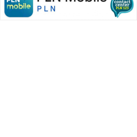
PERAPKI
NEWS
SONYA
ASA
NEWS
WAHANA MEDIA GROUP
|
|
|
WAHANA NEWS co
WAHANA TANI
WAHANA ADVOKAT
|
|
WAHANA INFRASTRUKTUR
WAHANA KONSUMEN
|
|
|
WAHANA LISTRIK
WAHANA TRAVEL
WAHANA TV
|
|
|
WAHANANEWS id
WAHANANEWS CO ID
WAHANANEWS NET
|
|
|
WAHANA SPORT ID
Wahana UMKM
Wahana Seleb
|
|
|
Wahana Persona
Wahana Otomotif
Wahana Health