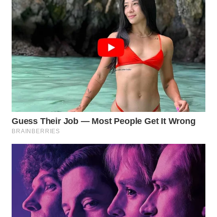
LAMPUNG
WN
JATENG
WN
NUSANTARA
WN
JOGJA
WN
JATIM
WN
BALI
WN
KALBAR