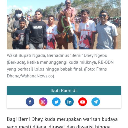
BAJO
OPINI
Informasi
INDEKS
BERITA
Wakil Bupati Ngada, Bernadinus "Berni" Dhey Ngebu
(Berkuda), ketika menunggangi kuda miliknya, RB-BDN
KONTAK
yang berhasil lolos hingga babak final. (Foto: Frans
KAMI
Dhena/WahanaNews.co)
INFO
Ikuti Kami di:
IKLAN
TENTANG
KAMI
Bagi Berni Dhey, kuda merupakan warisan budaya
yang mesti dijaga, dirawat dan diwarisi hingga