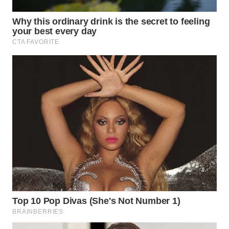
WN
PADANG
LAWAS
WN
SUMEDANG
WN
CIANJUR
WN
KEPULAUAN
SERIBU
WN
TANGERANG
WN
BINJAI