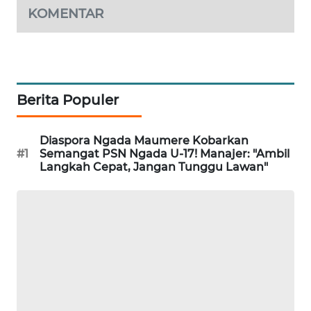
KOMENTAR
WAHANA
HEALTH
WAHANA
Berita Populer
DESA
WISATA
Diaspora Ngada Maumere Kobarkan
LAPAK
#1
Semangat PSN Ngada U-17! Manajer: "Ambil
Langkah Cepat, Jangan Tunggu Lawan"
WAHANA
Wahana
Network
KONSUMEN
LISTRIK
MASYARAKAT