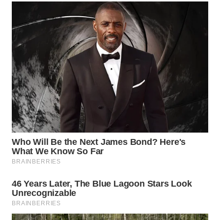
NIAS
WN
LANGKAT
WN
TAPANULI
SELATAN
WN
TANJUNG
LESUNG
WN
KARO
WN
SIMALUNGUN