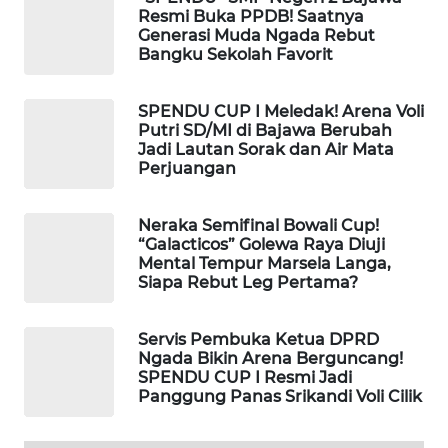
CO ID
Resmi Buka PPDB! Saatnya
Generasi Muda Ngada Rebut
Bangku Sekolah Favorit
WAHANANEWS
NET
SPENDU CUP I Meledak! Arena Voli
WAHANA
Putri SD/MI di Bajawa Berubah
Jadi Lautan Sorak dan Air Mata
SPORT
Perjuangan
WAHANA
UMKM
Neraka Semifinal Bowali Cup!
“Galacticos” Golewa Raya Diuji
Mental Tempur Marsela Langa,
WAHANA
Siapa Rebut Leg Pertama?
SELEB
Servis Pembuka Ketua DPRD
WAHANA
Ngada Bikin Arena Berguncang!
PERSONA
SPENDU CUP I Resmi Jadi
Panggung Panas Srikandi Voli Cilik
WAHANA
OTOMOTIF