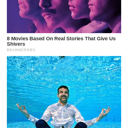
WN
KALTENG
WN
KALTARA
WN
KALSEL
WN
KALTIM
WN
SULSEL
WN
GORONTALO