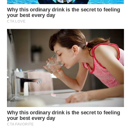
WN
SULUT
WN
MALUKU
WN
MALUT
WN
DAIRI
WN
DANAU
TOBA
WN