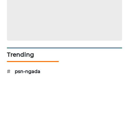
KELISTRIKAN
WALINKI
ID
MAWAKA
ID
Trending
MARTABAT
NET
#
psn-ngada
PLN
WATCH
MKLI
LPKKI