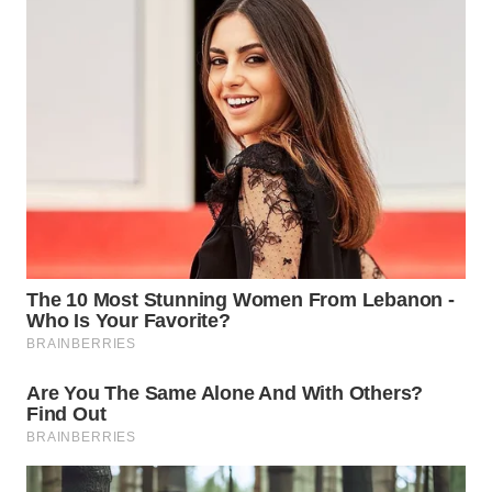
WN
CIREBON
WN
INDRAMAYU
WN
KUNINGAN
WN
MAJALENGKA
WN
SUBANG
WN
SUKABUMI