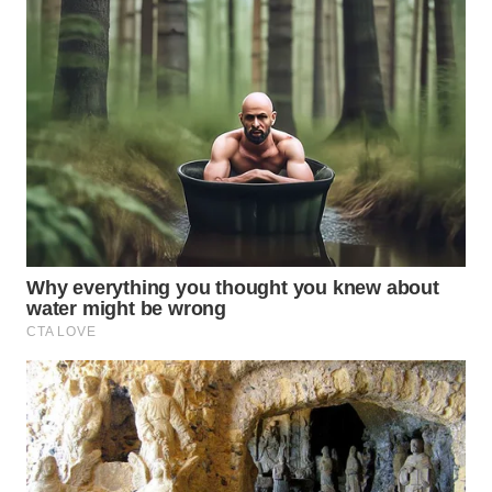
WN
PURWAKARTA
WN
PRIANGAN
TIMUR
WN
SEMARANG
WN
SOLO
WN
BOROBUDUR
WN