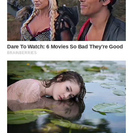
KARAWANG
WN
BEKASI
WN
BOGOR
WN
DEPOK
WN
TAPANULI
UTARA
WN
SAMOSIR