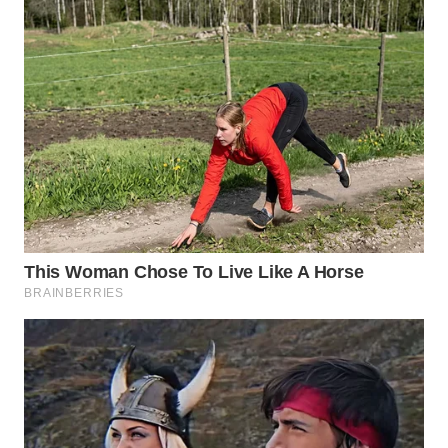
WN
LABUHANBATU
WN
TAPANULI
TENGAH
WN DELI
SERDANG
WN
TEBING
TINGGI
WN
PAKPAK
WN