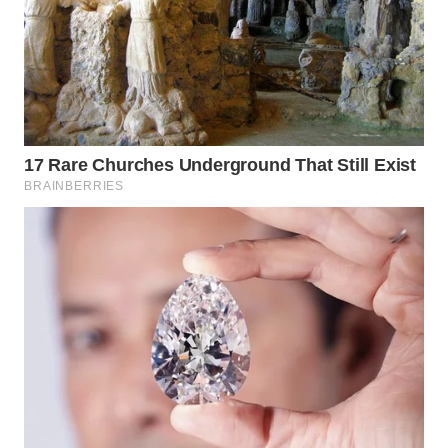
MADURA
WN
SURABAYA
WN
NATUNA
WN
BINTAN
WN
MANDALIKA
WN
LIKUPANG
WN