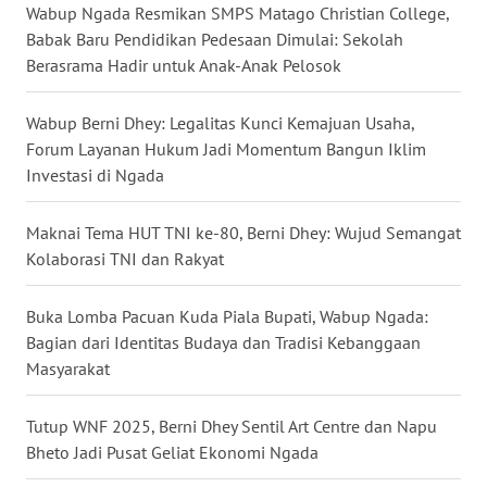
Wabup Ngada Resmikan SMPS Matago Christian College,
BARAT
Babak Baru Pendidikan Pedesaan Dimulai: Sekolah
Berasrama Hadir untuk Anak-Anak Pelosok
WN
RIAU
Wabup Berni Dhey: Legalitas Kunci Kemajuan Usaha,
Forum Layanan Hukum Jadi Momentum Bangun Iklim
WN
SERAMBI
Investasi di Ngada
WN
Maknai Tema HUT TNI ke-80, Berni Dhey: Wujud Semangat
JAMBI
Kolaborasi TNI dan Rakyat
WN
Buka Lomba Pacuan Kuda Piala Bupati, Wabup Ngada:
SULTRA
Bagian dari Identitas Budaya dan Tradisi Kebanggaan
Masyarakat
WN
NTB
Tutup WNF 2025, Berni Dhey Sentil Art Centre dan Napu
Bheto Jadi Pusat Geliat Ekonomi Ngada
WN