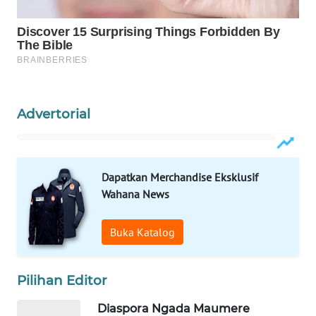
LABUANBAJO
WN
BORNEO
Wahana
Media
Advertorial
Group
WAHANA
NEWS
Dapatkan Merchandise Eksklusif
Wahana News
WAHANA
TANI
Buka Katalog
WAHANA
ADVOKAT
Pilihan Editor
WAHANA
Diaspora Ngada Maumere