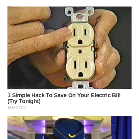
WN
SULUT
WN
MALUKU
WN
MALUT
WN
DAIRI
WN
DANAU
TOBA
WN