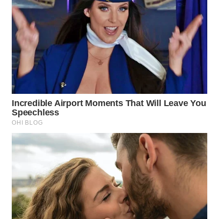
NIAS
WN
LANGKAT
WN
TAPANULI
SELATAN
WN
TANJUNG
LESUNG
WN
KARO
WN
SIMALUNGUN