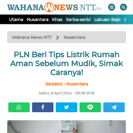
Utama
Nusantara
Khas
Serba-serbi
Labuan Bajo
Opi
WAHANA
Tutup
TV
Wahana News NTT
Nusantara
PLN Beri Tips Listrik Rumah
UTAMA
Aman Sebelum Mudik, Simak
NUSANTARA
Caranya!
Redaksi - Nusantara
KHAS
Sabtu, 6 April 2024 - 08:08 WIB
SERBA-
SERBI
LABUAN