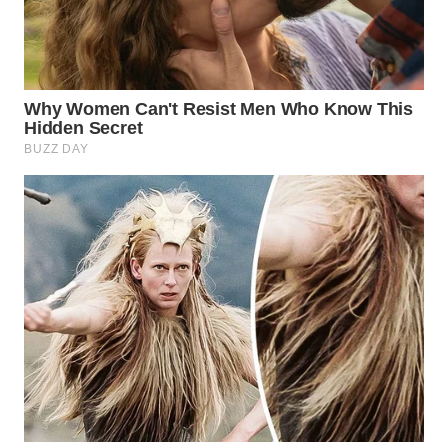
WN
LABUHANBATU
WN
TAPANULI
TENGAH
WN DELI
SERDANG
WN
TEBING
TINGGI
WN
PAKPAK
WN