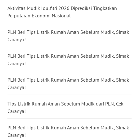
BARAT
Aktivitas Mudik Idulfitri 2026 Diprediksi Tingkatkan
Perputaran Ekonomi Nasional
WN
RIAU
PLN Beri Tips Listrik Rumah Aman Sebelum Mudik, Simak
Caranya!
WN
SERAMBI
PLN Beri Tips Listrik Rumah Aman Sebelum Mudik, Simak
Caranya!
WN
JAMBI
PLN Beri Tips Listrik Rumah Aman Sebelum Mudik, Simak
Caranya!
WN
SULTRA
Tips Listrik Rumah Aman Sebelum Mudik dari PLN, Cek
Caranya!
WN
NTB
PLN Beri Tips Listrik Rumah Aman Sebelum Mudik, Simak
WN
Caranya!