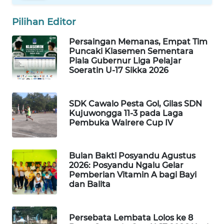
LABUANBAJO
Pilihan Editor
WN
BORNEO
Persaingan Memanas, Empat Tim
Puncaki Klasemen Sementara
Piala Gubernur Liga Pelajar
Wahana
Soeratin U-17 Sikka 2026
Media
Group
SDK Cawalo Pesta Gol, Gilas SDN
WAHANA
Kujuwongga 11-3 pada Laga
NEWS
Pembuka Wairere Cup IV
WAHANA
TANI
Bulan Bakti Posyandu Agustus
2026: Posyandu Ngalu Gelar
Pemberian Vitamin A bagi Bayi
WAHANA
dan Balita
ADVOKAT
WAHANA
Persebata Lembata Lolos ke 8