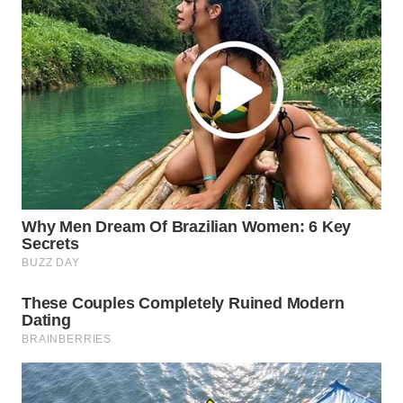
WN
CIREBON
WN
INDRAMAYU
WN
KUNINGAN
WN
MAJALENGKA
WN
SUBANG
WN
SUKABUMI