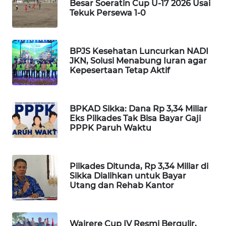
Besar Soeratin Cup U-17 2026 Usai
INFRASTRUKTUR
Tekuk Persewa 1-0
WAHANA
KONSUMEN
BPJS Kesehatan Luncurkan NADI
JKN, Solusi Menabung Iuran agar
WAHANA
Kepesertaan Tetap Aktif
LISTRIK
WAHANA
BPKAD Sikka: Dana Rp 3,34 Miliar
TRAVEL
Eks Pilkades Tak Bisa Bayar Gaji
PPPK Paruh Waktu
WAHANA
TV
Pilkades Ditunda, Rp 3,34 Miliar di
Sikka Dialihkan untuk Bayar
WAHANANEWS
Utang dan Rehab Kantor
ID
WAHANANEWS
Wairere Cup IV Resmi Bergulir,