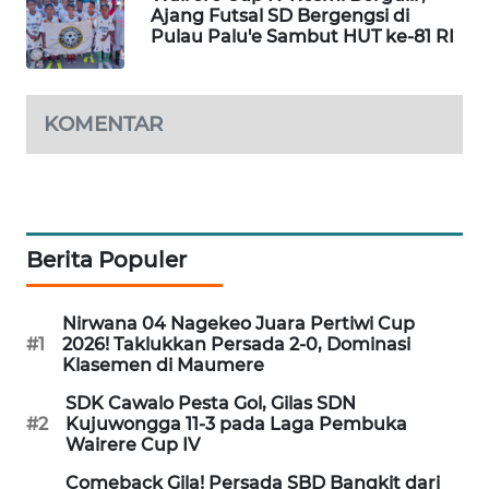
CO ID
Ajang Futsal SD Bergengsi di
Pulau Palu'e Sambut HUT ke-81 RI
WAHANANEWS
NET
KOMENTAR
WAHANA
SPORT
WAHANA
UMKM
Berita Populer
WAHANA
Nirwana 04 Nagekeo Juara Pertiwi Cup
SELEB
#1
2026! Taklukkan Persada 2-0, Dominasi
Klasemen di Maumere
WAHANA
SDK Cawalo Pesta Gol, Gilas SDN
PERSONA
#2
Kujuwongga 11-3 pada Laga Pembuka
Wairere Cup IV
WAHANA
Comeback Gila! Persada SBD Bangkit dari
OTOMOTIF