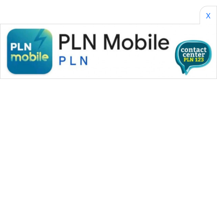
X
PERAPKI
NEWS
SONYA
ASA
NEWS
WAHANA MEDIA GROUP
|
|
|
WAHANA NEWS co
WAHANA TANI
WAHANA ADVOKAT
|
|
WAHANA INFRASTRUKTUR
WAHANA KONSUMEN