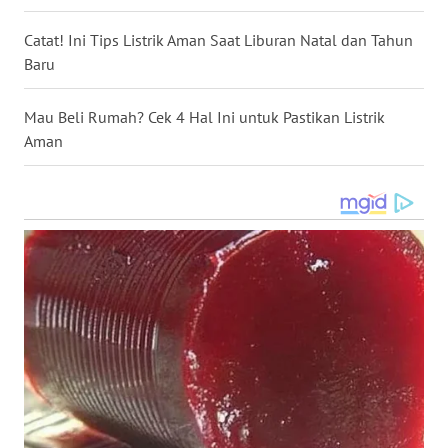
SULTENG
Catat! Ini Tips Listrik Aman Saat Liburan Natal dan Tahun
WN
Baru
SULBAR
Mau Beli Rumah? Cek 4 Hal Ini untuk Pastikan Listrik
WN
Aman
BABEL
WN
SUMBAR
WN
SUMSEL
WN
BENGKULU
WN