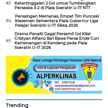
#3
Ketertinggalan 2 Gol untuk Tumbangkan
Persesba 3-2 di Piala Soeratin U-17 NTT
WAHANA
Persaingan Memanas, Empat Tim Puncaki
HEALTH
#4
Klasemen Sementara Piala Gubernur Liga
Pelajar Soeratin U-17 Sikka 2026
WAHANA
Drama Penalti Gagal Persami! Gol Kilat
DESA
Cristyan Alfiano Ba'i Bawa Perse Ende Curi
WISATA
#5
Kemenangan di Kandang pada Piala
Soeratin U-17 2026
LAPAK
WAHANA
Wahana
Network
KONSUMEN
LISTRIK
Trending
MASYARAKAT