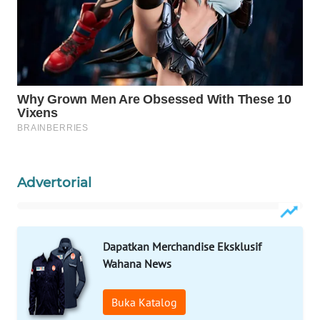
MADURA
WN
SURABAYA
WN
NATUNA
WN
BINTAN
Advertorial
WN
MANDALIKA
Dapatkan Merchandise Eksklusif
WN
Wahana News
LIKUPANG
Buka Katalog
WN