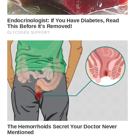
LAMPUNG
WN
JATENG
WN
NUSANTARA
WN
JOGJA
WN
JATIM
WN
BALI
WN
KALBAR