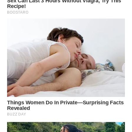
WN
PADANG
LAWAS
WN
SUMEDANG
WN
CIANJUR
WN
KEPULAUAN
SERIBU
WN
TANGERANG
WN
BINJAI