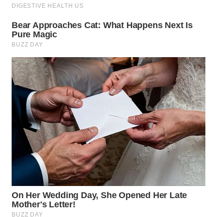
WN
KALTENG
WN
KALTARA
WN
KALSEL
WN
KALTIM
WN
SULSEL
WN
GORONTALO