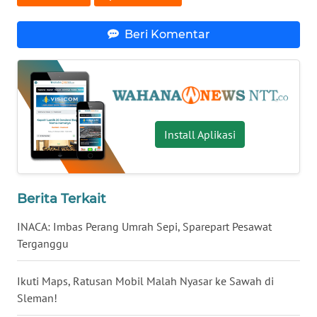
WN
Beri Komentar
JABAR
WN
BANTEN
Install Aplikasi
WN
NTT
WN
Berita Terkait
KEPRI
INACA: Imbas Perang Umrah Sepi, Sparepart Pesawat
WN
Terganggu
PAPUA
Ikuti Maps, Ratusan Mobil Malah Nyasar ke Sawah di
WN
Sleman!
PAPUA