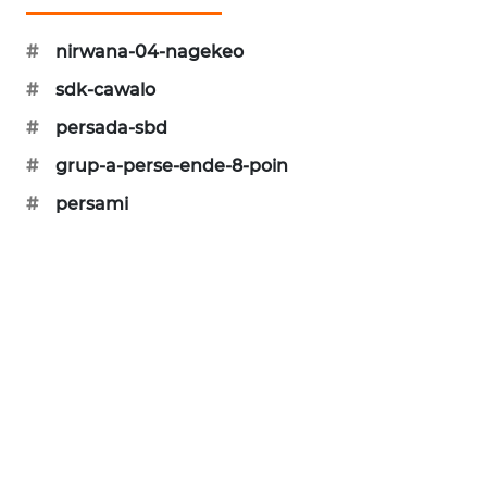
KELISTRIKAN
#
nirwana-04-nagekeo
WALINKI
#
sdk-cawalo
ID
#
persada-sbd
MAWAKA
#
grup-a-perse-ende-8-poin
ID
#
persami
MARTABAT
NET
PLN
WATCH
MKLI
LPKKI