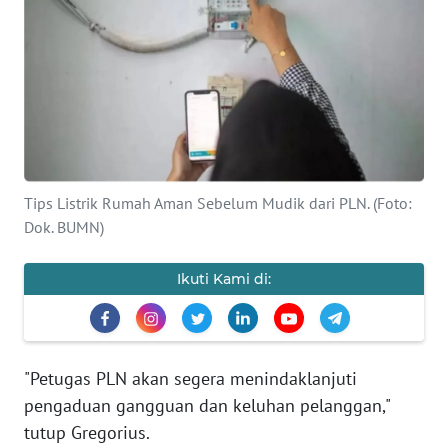
BAJO
OPINI
Informasi
INDEKS
BERITA
Tips Listrik Rumah Aman Sebelum Mudik dari PLN. (Foto:
Dok. BUMN)
KONTAK
KAMI
Ikuti Kami di:
INFO
IKLAN
"Petugas PLN akan segera menindaklanjuti
TENTANG
KAMI
pengaduan gangguan dan keluhan pelanggan,"
tutup Gregorius.