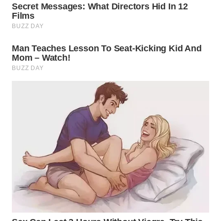
KARAWANG
WN
BEKASI
WN
BOGOR
WN
DEPOK
WN
TAPANULI
UTARA
WN
SAMOSIR