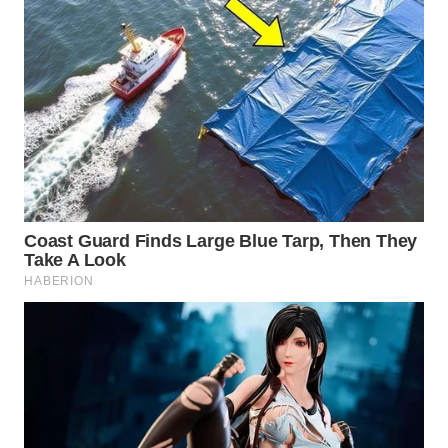
WN
PURWAKARTA
WN
PRIANGAN
TIMUR
WN
SEMARANG
WN
SOLO
WN
BOROBUDUR
WN