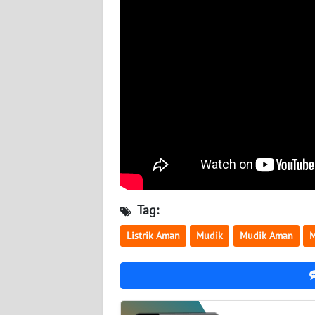
WN
SULBAR
WN
BABEL
WN
SUMBAR
WN
SUMSEL
Tag:
WN
Listrik Aman
Mudik
Mudik Aman
M
BENGKULU
WN
LAMPUNG