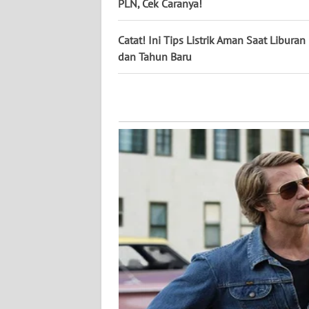
PLN, Cek Caranya!
WN
KALTENG
Catat! Ini Tips Listrik Aman Saat Liburan
dan Tahun Baru
WN
KALTARA
WN
KALSEL
WN
KALTIM
WN
SULSEL
WN
GORONTALO