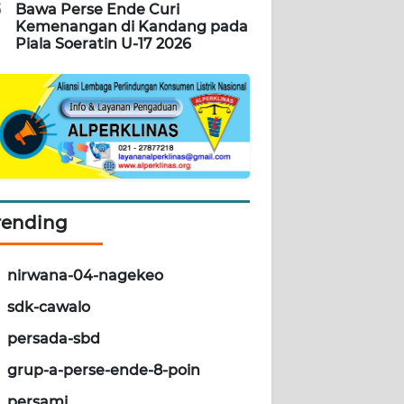
5
Bawa Perse Ende Curi
Kemenangan di Kandang pada
Piala Soeratin U-17 2026
rending
nirwana-04-nagekeo
sdk-cawalo
persada-sbd
grup-a-perse-ende-8-poin
persami