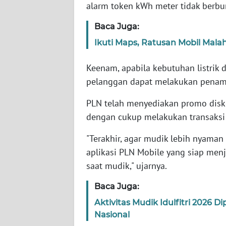
alarm token kWh meter tidak berbun
WN
JABAR
Baca Juga:
Ikuti Maps, Ratusan Mobil Mala
WN
BANTEN
Keenam, apabila kebutuhan listri
pelanggan dapat melakukan penam
WN
NTT
PLN telah menyediakan promo disko
dengan cukup melakukan transaksi 
WN
KEPRI
"Terakhir, agar mudik lebih nyama
aplikasi PLN Mobile yang siap men
WN
saat mudik," ujarnya.
PAPUA
Baca Juga:
WN
Aktivitas Mudik Idulfitri 2026 
PAPUA
Nasional
BARAT