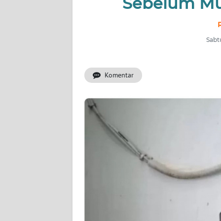
Sebelum Mu
OPINI
Informasi
Sabt
INDEKS
BERITA
Komentar
KONTAK
KAMI
INFO
IKLAN
TENTANG
KAMI
PEDOMAN
MEDIA