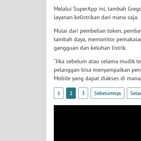
Melalui SuperApp ini, tambah Greg
WN
layanan kelistrikan dari mana saja.
RIAU
Mulai dari pembelian token, pembay
WN
tambah daya, memonitor pemakaian
SERAMBI
gangguan dan keluhan listrik.
WN
"Jika sebelum atau selama mudik te
JAMBI
pelanggan bisa menyampaikan pen
Mobile yang dapat diakses di mana
WN
SULTRA
1
2
3
Sebelumnya
Sela
WN
NTB
WN
SULTENG