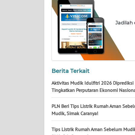
WN
JATENG
Jadilah
WN
NUSANTARA
WN
JOGJA
Berita Terkait
WN
JATIM
Aktivitas Mudik Idulfitri 2026 Diprediksi
Tingkatkan Perputaran Ekonomi Nasion
WN
BALI
PLN Beri Tips Listrik Rumah Aman Sebe
Mudik, Simak Caranya!
WN
KALBAR
Tips Listrik Rumah Aman Sebelum Mudik