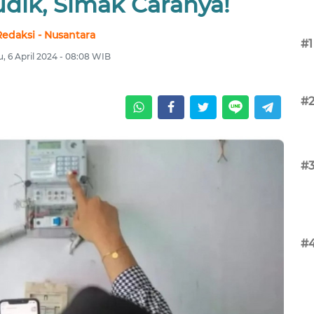
dik, Simak Caranya!
Redaksi - Nusantara
#1
u, 6 April 2024 - 08:08 WIB
#
#
#