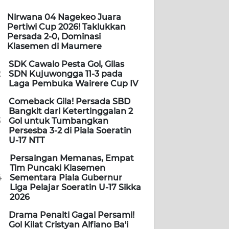
Nirwana 04 Nagekeo Juara
Pertiwi Cup 2026! Taklukkan
Persada 2-0, Dominasi
Klasemen di Maumere
SDK Cawalo Pesta Gol, Gilas
2
SDN Kujuwongga 11-3 pada
Laga Pembuka Wairere Cup IV
Comeback Gila! Persada SBD
Bangkit dari Ketertinggalan 2
3
Gol untuk Tumbangkan
Persesba 3-2 di Piala Soeratin
U-17 NTT
Persaingan Memanas, Empat
Tim Puncaki Klasemen
4
Sementara Piala Gubernur
Liga Pelajar Soeratin U-17 Sikka
2026
Drama Penalti Gagal Persami!
Gol Kilat Cristyan Alfiano Ba'i