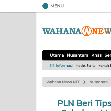
MENU
WAHANA
Tutup
TV
UTAMA
NUSANTARA
Utama
Nusantara
Khas
Ser
KHAS
Informasi
Indeks Berita
Kontak 
SERBA-
Wahana News NTT
Nusantara
SERBI
LABUAN
PLN Beri Tip
BAJO