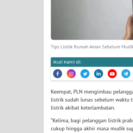
SIBER
REDAKSI
KARIR
Tips Listrik Rumah Aman Sebelum Mudik 
DISCLAIMER
Ikuti Kami di:
Wahana
News
Regional
Keempat, PLN mengimbau pelanggan
WN
listrik sudah lunas sebelum waktu 
SUMUT
listrik akibat keterlambatan.
WN
“Kelima, bagi pelanggan listrik pra
JAKARTA
cukup hingga akhir masa mudik su