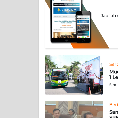
OPINI
Jadilah
Informasi
INDEKS
BERITA
KONTAK
KAMI
Ser
INFO
Mud
IKLAN
1 L
5 bu
TENTANG
KAMI
Ber
PEDOMAN
Sam
MEDIA
SPK