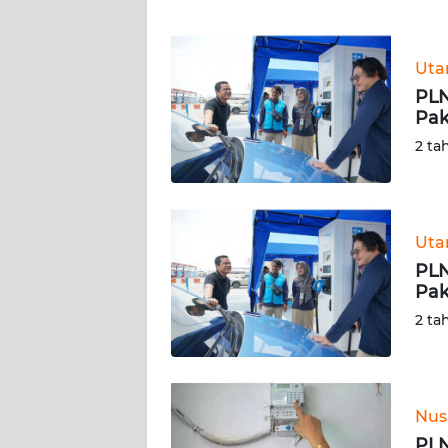
WN
JABAR
Ut
WN
PLN
BANTEN
Pak
2 ta
WN
NTT
WN
Ut
KEPRI
PLN
Pak
WN
2 ta
PAPUA
WN
PAPUA
Nus
BARAT
PLN