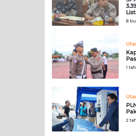
SIBER
3.3
Lis
REDAKSI
8 bu
KARIR
Ut
Kap
DISCLAIMER
Pas
1 ta
Wahana
News
Regional
WN
Ut
SUMUT
PLN
Pak
WN
2 ta
JAKARTA