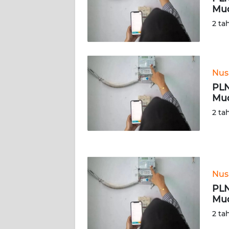
Mud
WN
2 ta
RIAU
WN
SERAMBI
Nus
PLN
WN
Mud
JAMBI
2 ta
WN
SULTRA
WN
Nus
NTB
PLN
Mud
WN
2 ta
SULTENG