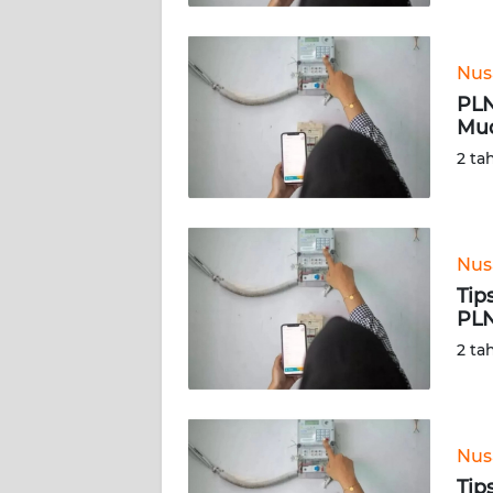
WN
SULBAR
Nus
PLN
WN
Mud
BABEL
2 ta
WN
SUMBAR
Nus
WN
Tip
SUMSEL
PLN
2 ta
WN
BENGKULU
WN
Nus
LAMPUNG
Tip