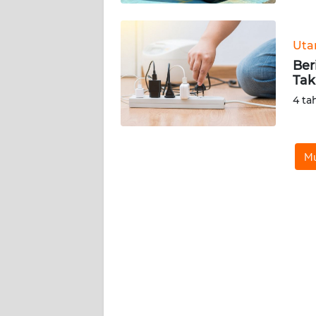
WN
KALTENG
Ut
Ber
WN
Tak
KALTARA
4 ta
WN
KALSEL
Mu
WN
KALTIM
WN
SULSEL
WN
GORONTALO