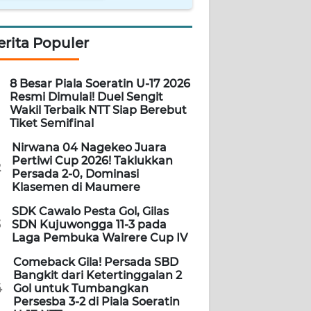
erita Populer
8 Besar Piala Soeratin U-17 2026
Resmi Dimulai! Duel Sengit
Wakil Terbaik NTT Siap Berebut
Tiket Semifinal
Nirwana 04 Nagekeo Juara
Pertiwi Cup 2026! Taklukkan
2
Persada 2-0, Dominasi
Klasemen di Maumere
SDK Cawalo Pesta Gol, Gilas
3
SDN Kujuwongga 11-3 pada
Laga Pembuka Wairere Cup IV
Comeback Gila! Persada SBD
Bangkit dari Ketertinggalan 2
4
Gol untuk Tumbangkan
Persesba 3-2 di Piala Soeratin