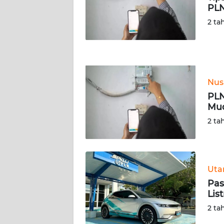
PLN
WN
JATENG
2 ta
WN
NUSANTARA
Nus
WN
PLN
JOGJA
Mud
2 ta
WN
JATIM
WN
Ut
BALI
Pas
Lis
WN
KALBAR
2 ta