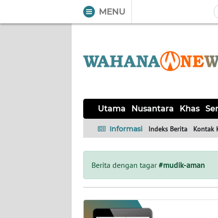
MENU
WAHANA
Tutup
TV
UTAMA
NUSANTARA
Utama
Nusantara
Khas
Ser
KHAS
Informasi
Indeks Berita
Kontak 
SERBA-
SERBI
Berita dengan tagar
#mudik-aman
LABUAN
BAJO