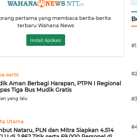
 orang pertama yang membaca berita-berita
B
terbaru Wahana News
Install Aplikasi
#1
#
ba-serbi
ik Aman Berbagi Harapan, PTPN I Regional
epas Tiga Bus Mudik Gratis
lan yang lalu
#
ita Utama
#
but Nataru, PLN dan Mitra Siapkan 4.514
LU di 2.862 Titik serta 69.000 Personel di